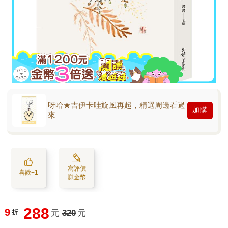
呀哈★吉伊卡哇旋風再起，精選周邊看過
加購
來
寫評價
喜歡+1
賺金幣
288
9
折
元
320
元