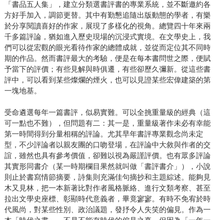
「書品五人集」，建立分類選書評書的專業系統，並不斷邀約各
方好手加入，調節更替。其中有勤懇追隨出版動態的學者，有樂
於分享閱讀喜好的作家，展現了多樣化的視角。總覽四十年來兩
千多篇評論，猶如進入歷史現場的沉浸式實境。在文學史上，我
們可以從宏觀的眼光看待作家的總體成就，並從而定位其不同時
期的作品。然而書評最大的考驗，便是在每本書問世之際，便賦
予當下的評價；有些見解與時俱遷，有些卻歷久彌新。從這些書
評中，可以看到某些燦爛的煙火，也可以見證某些宏偉建築的第
一塊地基。
受命遴選每年一篇書評，似易實難。可以全挑重量級的經典（這
可一點也不難），但問題有二：其一是，重量級著作未必有幸能
第一時間得到分量相稱的評論。尤其早年書評專業觀念尚未定
型，不少評論者以親友團的口吻登場，在評論中大敘與作者的交
誼，雖然也具有參考價值，卻難以視為嚴謹評價。也有眾多評論
其實形同書介（某一時期欄目果然就叫做「書評書介」），小說
則止於書寫情節摘要，詩集則充滿佳句摘抄和主題綜述。能夠見
木又見林，把一本新著比對作者風格脈絡、進行文類考察、甚至
拉出文學史座標、彰顯時代意義者，畢竟寥寥。有時不免宥於時
代風尚，對某些性別、政治議題，發抒令人失笑的偏見。作為一