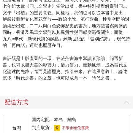
七年紀大偉《同志文學史》堂堂出版，書中特別標舉解嚴對同志
文學「出櫃」的重要意義。同樣地，我們也可以從本書中見出，
解嚴後藝術文化百花齊放──政治小說、流行歌曲、性別空間的討
論紛紛出爐，二二八與白色恐怖歷史的書寫，地方誌書寫興盛的
同時，香港及馬華文學則以其異質性與同感度贏得關注；而從一
九八○年代「新現代詩的起點」到新世紀的「告別好詩」，現代詩
的「再白話」運動也歷歷在目。
書評既是出版產業的一環，在茫茫書海中幫讀者預讀、篩選新
書，也可以擴大書的影響力，借力使力、鼓動風潮，成為當代文
化論述的先鋒，進而見證歷史、指引未來。在這層意義上，論述
眾多「時代之書」的文章，也可以成為一本「時代之書」。
配送方式
國內宅配：本島、離島
到店取貨：
台灣
不限金額免運費