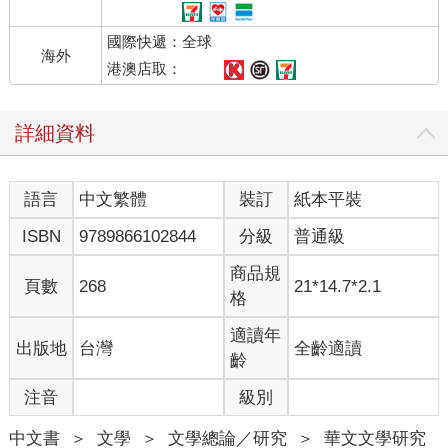
國際快遞：全球
海外
港澳店取：
詳細資料
語言
中文繁體
裝訂
紙本平裝
ISBN
9789866102844
分級
普通級
商品規
頁數
268
21*14.7*2.1
格
適讀年
出版地
台灣
全齡適讀
齡
注音
級別
中文書
＞
文學
＞
文學總論／研究
＞
華文文學研究