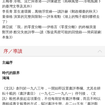
王梅香 冷戰、流亡與香港──評陳建忠《島嶼風聲──冷戰氛圍下
的臺灣文學及其外》
李長青 眾生連環圖，萬物浮世繪──讀許赫《郵政櫃臺的秋天》
童偉格 演算的完整與限制──評朱宥勳《湖上的鴨子都到哪裡去
了》
蔣亞妮 「我」的零度分離──伊格言《零度分離》的終極浪漫
鄭芳婷 酷兒失效詩學──讀《叛徒馬密可能的回憶錄──簡莉穎劇
本集3》
序／導讀
主編序
時代的眼界
鴻鴻
《文訊》創刊於一九八三年，一開始即設置書評專欄。尤其在耕
耘十載的《書評書目》（一九七二─一九八一）停刊後，《文
訊》毅然承接起這項重任，不但每期皆有書評專欄，而且不時以
專輯或專文報導的方式，探討書評生態。在二○○五年「書評觀