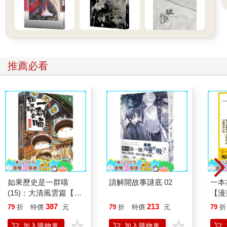
推薦必看
如果歷史是一群喵
請解開故事謎底 02
一本
(15)：大清風雲篇【萌
【漫
貓漫畫學歷史】
行動
387
213
79
折
特價
元
79
折
特價
元
79
折
開關
「行
加入購物車
加入購物車