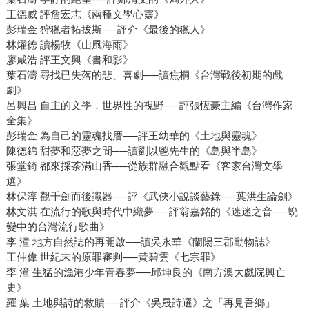
王德威 評詹宏志《兩種文學心靈》
彭瑞金 狩獵者拓拔斯──評介《最後的獵人》
林燿德 讀楊牧《山風海雨》
廖咸浩 評王文興《書和影》
葉石濤 尋找已失落的悲、喜劇──讀焦桐《台灣戰後初期的戲
劇》
呂興昌 自主的文學．世界性的視野──評張恆豪主編《台灣作家
全集》
彭瑞金 為自己的靈魂找厝──評王幼華的《土地與靈魂》
陳德錦 甜夢和惡夢之間──讀劉以鬯先生的《島與半島》
張堂錡 都來採茶滿山香──從族群融合觀點看《客家台灣文學
選》
林保淳 觀千劍而後識器──評《武俠小說談藝錄──葉洪生論劍》
林文淇 在流行的歌與時代中織夢──評翁嘉銘的《迷迷之音──蛻
變中的台灣流行歌曲》
李 潼 地方自然誌的再開啟──讀吳永華《蘭陽三郡動物誌》
王仲偉 世紀末的原罪審判──黃碧雲《七宗罪》
李 潼 生猛的漁港少年青春夢──邱坤良的《南方澳大戲院興亡
史》
羅 葉 土地與詩的救贖──評介《吳晟詩選》之「再見吾鄉」