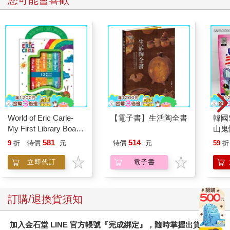
您可能會喜歡
World of Eric Carle-
【電子書】生活陶全書
韓國S
My First Library Board
山鬼
Book Block Set
450
581
514
9
折
特價
元
特價
元
59
折
立即代訂
電子書
訂購/退換貨須知
加入金石堂 LINE 官方帳號『完成綁定』，隨時掌握出貨動