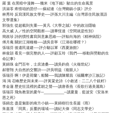
羅 葉 在黑暗中漫舞──幾米《地下鐵》駛出的生命風景
洪淑苓 疼惜咱的囝仔──蘇紹連《台灣鄉鎮小孩》評介
林秀玲 反寫漢民族文學史──評孫大川主編《台灣原住民族漢語
文學選集》
郭強生 從超載到失重──黃凡《大學之賊》中的政治隱喻
高大威 人／性的空間觀察──讀畢恆達《空間就是性別》
簡政珍 詩的慣性書寫與意象思維──評鯨向海的《精神病院》
傅月庵 關於江湖種種──讀吳音寧《江湖在哪裡？》
張瑞芬 後遺民違建──評介駱以軍《西夏旅館》
林俊頴 看見一個完整的人──評顧玉玲《我們──移動與勞動的生
命記事》
黃錦珠 金門百年，士庶滄桑──讀吳鈞堯《火殤世紀》
郝譽翔 大自然的交響詩──評吳明益《複眼人》
張瑞芬 啊！伊是荷蘭ㄟ船醫──我讀陳耀昌《福爾摩沙三族記》
鴻 鴻 召喚歷史與未來──評黃粱史詩《小敘述：二二八个銃籽》
李金蓮 歷史狂流裡的柔韌之聲──讀唐香燕《長歌行過美麗島》
張瑞芬 飛魚教室的夏午─__________─讀夏曼．藍波安《安洛米
恩之死》
張錦忠 盡是魅影的南方小鎮──黃錦樹衍生長篇《雨》
朱嘉漢 「同異」反覆的場域──讀紀大偉《同志文學史》