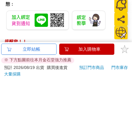
態：
提醒您！！
金石堂及銀行均不會請您操作ATM! 如接獲電話要求您前往
立即結帳
加入購物車
ATM提款機，請不要聽從指示，以免受騙上當！
※ 下方點圖前往本月金石堂強力推薦
退換貨須知：
預計 2026/08/19 出貨
購買後進貨
預訂門市商品
門市庫存
大量採購
**提醒您，鑑賞期不等於試用期，退回商品須為全新狀態**
依據「消費者保護法」第19條及行政院消費者保護處公告之
「通訊交易解除權合理例外情事適用準則」，以下商品購買
後，除商品本身有瑕疵外，將不提供7天的猶豫期：
易於腐敗、保存期限較短或解約時即將逾期。（如：生
鮮食品）
依消費者要求所為之客製化給付。（客製化商品）
報紙、期刊或雜誌。（含MOOK、外文雜誌）
經消費者拆封之影音商品或電腦軟體。