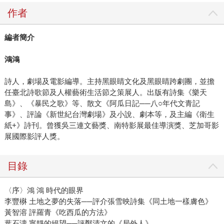
作者
編者簡介
鴻鴻
詩人，劇場及電影編導。主持黑眼睛文化及黑眼睛跨劇團，並擔
任臺北詩歌節及人權藝術生活節之策展人。出版有詩集《樂天
島》、《暴民之歌》等、散文《阿瓜日記──八○年代文青記
事》、評論《新世紀台灣劇場》及小說、劇本等，及主編《衛生
紙+》詩刊。曾獲吳三連文藝獎、南特影展最佳導演獎、芝加哥影
展國際影評人獎。
目錄
〈序〉鴻 鴻 時代的眼界
李豐楙 土地之夢的失落──評介張雪映詩集《同土地一樣膚色》
黃智溶 評羅青《吃西瓜的方法》
葉石濤 寧靜的絕望──評鄭清文的《局外人》