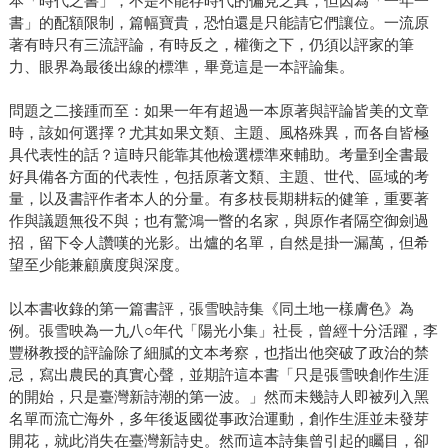
本「時代之書」，不是不能存時代的偏見之真，但因為「一年一
書」的配額限制，篇幅寶貴，恐怕還是只能請它們讓位。一流原
著有時只有三流評論，有時反之，權衡之下，仍須以評家的筆
力、眼界為最後出線的標準，畢竟這是一本評論集。
問題之二接踵而至：如果一年有超過一本原著與評論皆美的文章
時，該如何選擇？尤其如果文類、主題、風格殊異，而各自皆極
具代表性的話？這時只能靠其他檢選標準來輔助。考量到全書最
好具備各方面的代表性，包括原著文類、主題、世代、區域的考
量，以及書評作者本人的分量。有多枝長期耕耘的健筆，重要著
作與議題無役不與；也有驚鴻一瞥的名家，與原作者隔空御劍過
招，留下令人讚嘆的光影。出爐的名單，自然是掛一漏萬，但希
望至少能兼顧廣度與深度。
以本書收錄的第一篇書評，張雪映詩集《同土地一樣膚色》為
例。張雪映為一九八○年代「陽光小集」社長，曾經十分活躍，李
豐楙教授的評論除了細膩的文本考察，也指出他突破了政治的禁
忌，寫出農民的真實心聲，並期許這本書「只是張雪映創作生涯
的開始，只是臺灣新詩潮的第一波。」然而未幾詩人即被列入黑
名單而流亡海外，多年後返國從事政治運動，創作生涯並未發芽
開花，就此消失在臺灣新詩史。然而這本詩集曾引起的矚目，卻