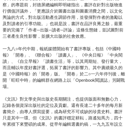
察」的專題前，封德屏總編輯即明確指出，書評在針對出版物進
行價值評議外，「更應該介於圖書出版和圖書消費之間，以文化
輿論的方式，對出版活動產生調節作用，並發揮對作者的激勵以
及對讀者的引導功能。」也就是說，書評在品評良莠之餘，最重
要的完備了「作者─出版─讀者─評論」這條生態鏈，並試圖對前
三者產生良性影響，並擴大出版的社會效應。
一九八○年代中期，報紙媒體開始有了書評專版，包括《中國時
報》「開卷」、《聯合報》「讀書人」、《中央日報》「中央閱
讀」、《自立早報》「讀書生活」等，以其周期短、發行量大，
而且輔以年度好書評選，拓展了書評的影響力。其中賡續最久的
是《中國時報》的「開卷」版。「開卷」於二○一六年停刊後，離
開「旺旺中時」的編輯群在網路上以「Openbook閱讀誌」另闢戰
場。
《文訊》對文學史與出版史長期關注，也提供版面和無數心力，
記錄各個資深出版社的定位及貢獻。還有長達二十多年的每月新
書簡介，由專人撰寫提要，成為研究不可或缺的珍貴史料。書評
只是其中一環。但《文訊》的書評穩定耕耘，路遙知馬力，四十
年累積下來豐碩的成果。從早年編輯選書約稿，一九九五年設立