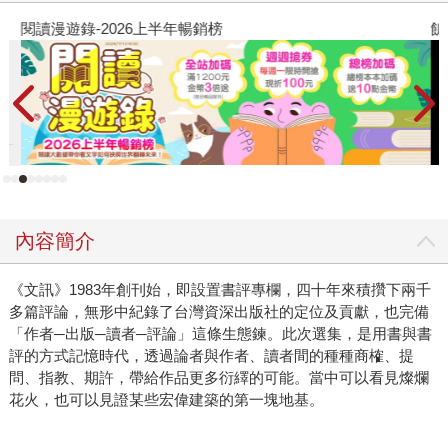
閱讀漫遊錄-2026上半年暢銷榜
飢
內容簡介
《文訊》1983年創刊始，即設置書評專欄，四十年來積攢下兩千
多篇評論，無形中紀錄了台灣資深出版社的定位及貢獻，也完備
「作者─出版─讀者─評論」這條生態鍊。此次選集，是用書與書
評的方式記憶時代，透過論者與作者、讀者間的種種商榷、提
問、指教、期許，帶給作品更多衍繹的可能。當中可以看見燦爛
花火，也可以見證某些宏偉建築的第一塊地基。