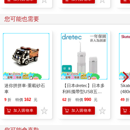
學方
您可能也需要
迷你拼拼車-重載砂石
【日本dretec】日本多
Ska
車
利科攜帶型USB五段
(480
式電動沖牙機-白
162
990
9
折
特價
元
62
折
特價
元
49
折
色-160ml(FS-101WT)
加入購物車
加入購物車