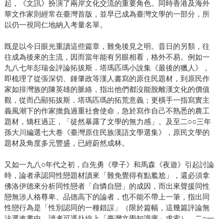
起，《文訊》扮演了兩岸文化交流的重要角色。同時香港及海外
華文作家則經常在臺灣首版，並早已成為臺灣文學的一部分，所
以仍一視同仁地納入考量名單。
既是以今日眼光重讀這些篇章，難免後見之明。昔日的另類，往
往成為後來的主流，因而當年能有另眼相看，格外不易。例如一
九八七年彭瑞金評論拓拔斯．塔瑪匹瑪小說集《最後的獵人》，
即梳理了從張深切、鍾肇政等漢人書寫的原住民題材，到原民作
家如排灣族的陳英雄的脈絡，指出他們都沒能脫離漢文化的價值
觀，從而凸顯拓拔斯．塔瑪匹瑪的拓荒意義；更橫手一指寫實主
義風潮下的作家擔負過重社會使命，急於寫作自己不熟悉的農工
題材，矯枉過正，「徒然暴露了文學的無力感」。及至二○○三年
孫大川編選七大卷《臺灣原住民族漢語文學選集》，原民文學的
題材及角度多元豐盛，已經蔚然成林。
又如一九八○年代之初，白先勇《孽子》和馬森《夜遊》引起討論
時，論者承認同性戀題材讀來「難免覺得有點尷尬」，還必須拿
佛洛伊德來分析同性戀者「自憐自戀」的成因，而出來聲援同性
戀無涉人格尊卑、品德高下的論者，也不能不帶上一筆，指出同
性戀行為是「性別認同的一種錯誤」（限於篇幅，這幾篇評論無
法選進書中，讀者可逕赴線上「臺灣文學知識庫」求索）。二○一