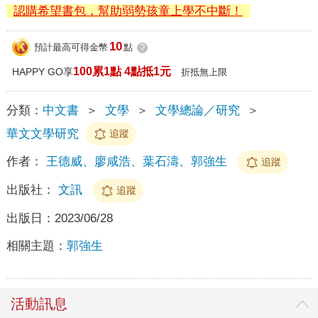
認購希望書包，幫助弱勢孩童上學不中斷！
10
預計最高可得金幣
點
?
100累1點 4點抵1元
HAPPY GO享
折抵無上限
分類：
中文書
＞
文學
＞
文學總論／研究
＞
華文文學研究
追蹤
作者：
王德威、廖咸浩、葉石濤、郭強生
追蹤
出版社：
文訊
追蹤
出版日：
2023/06/28
相關主題：
郭強生
活動訊息