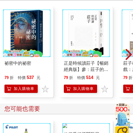
祕密中的祕密
正是時候讀莊子【暢銷
莊子
經典版】參：莊子的遊
戲：
心、養身、學愛與自由
在自
537
514
79
折
特價
元
79
折
特價
元
79
折
加入購物車
加入購物車
您可能也需要