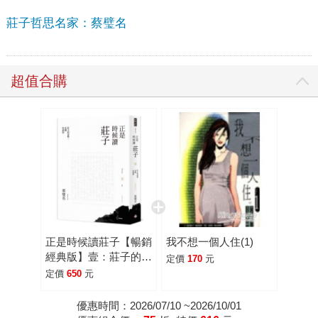
莊子哲思名家：蔡璧名
超值合購
正是時候讀莊子【暢銷
我不想一個人住(1)
經典版】壹：莊子的姿
定價
170
元
勢、意識與感情
定價
650
元
優惠時間：2026/07/10 ~2026/10/01