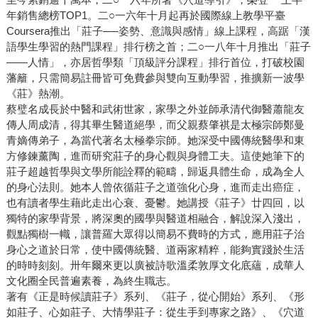
年銷售總榜TOP1。二○一六年十月起再於國際線上教學平臺
Coursera推出「莊子──姿勢、意識與感情」線上課程，高踞「漢
語學生學習的熱門課程」排行榜之首；二○一八年十月推出「莊子
——人情」，亦居哲學類「頂級評分課程」排行首位，打破校園
藩籬，只需簡易註冊皆可免費參與雙向互動學習，推擴新一波學
《莊》熱潮。
蔡璧名成長於中醫和武術世家，家學之外並師承清代御醫蕭龍友
傳人周成清，得其畢生醫道絕學，而父親蔡肇祺是太極宗師鄭曼
青嫡傳弟子，為當代著名太極拳宗師。她深受中國傳統醫學和東
方修鍊薰陶，進而研究莊子的身心觀與身體工夫。這使她筆下的
莊子超越哲學與文學所能詮釋的範疇，歸返具體生命，成為全人
的身心法則。她本人曾依循莊子之道強化心身，進而走出癌症，
也有讀者學生藉此走出心衰、憂鬱。她講授《莊子》廿四回，以
獨特的家學背景，將深奧的國學與醫道相融合，解說深入淺出，
觀點獨樹一幟，讓普羅大眾得以簡易不費時的方式，應用莊子治
身心之道於日常，使中國傳統醫、道兩家精粹，能夠實踐於生活
的時時刻刻。卅年爾來更以廣被詩歌溫柔敦厚文化底蘊，成華人
文化圈全民普遍素養，為終生職志。
著有《正是時候讀莊子》系列、《莊子，從心開始》系列、《形
如莊子、心如莊子、大情學莊子：從生手到專家之路》、《穴道