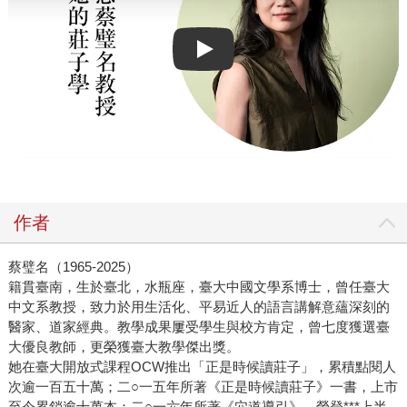
Play video
作者
蔡璧名（1965-2025）
籍貫臺南，生於臺北，水瓶座，臺大中國文學系博士，曾任臺大
中文系教授，致力於用生活化、平易近人的語言講解意蘊深刻的
醫家、道家經典。教學成果屢受學生與校方肯定，曾七度獲選臺
大優良教師，更榮獲臺大教學傑出獎。
她在臺大開放式課程OCW推出「正是時候讀莊子」，累積點閱人
次逾一百五十萬；二○一五年所著《正是時候讀莊子》一書，上市
至今累銷逾十萬本；二○一六年所著《穴道導引》，榮登***上半