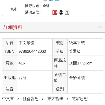
國際快遞：全球
海外
港澳店取：
詳細資料
語言
中文繁體
裝訂
紙本平裝
ISBN
9786264442060
分級
普通級
商品規
頁數
416
18開17*23cm
格
適讀年
出版地
台灣
全齡適讀
齡
注音
級別
中文書
＞
社會哲思
＞
東方哲學
＞
道家思想