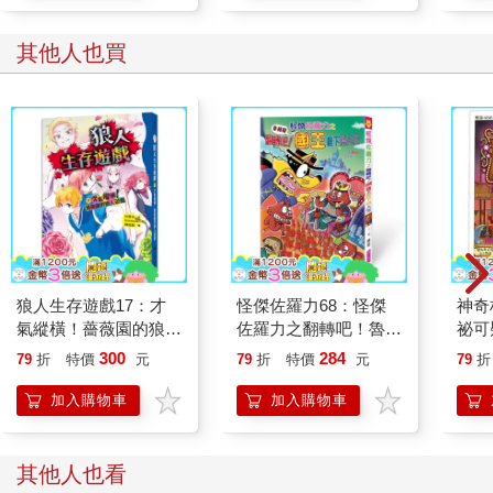
其他人也買
狼人生存遊戲17：才
怪傑佐羅力68：怪傑
神奇
氣縱橫！薔薇園的狼人
佐羅力之翻轉吧！魯豬
祕可
遊戲
豬國王陛下的人生
300
284
79
折
特價
元
79
折
特價
元
79
折
加入購物車
加入購物車
其他人也看