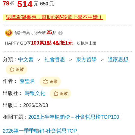
514
79
折
元
650
元
認購希望書包，幫助弱勢孩童上學不中斷！
25
預計最高可得金幣
點
?
100累1點 4點抵1元
HAPPY GO享
折抵無上限
分類：
中文書
＞
社會哲思
＞
東方哲學
＞
道家思想
追蹤
作者：
蔡璧名
追蹤
出版社：
時報文化
追蹤
出版日：
2026/02/03
相關主題：
2026上半年暢銷榜－社會哲思榜TOP100
2026第一季季暢銷-社會哲思TOP