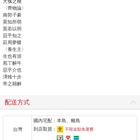
大瓠之種
〈齊物論〉
南郭子綦
莫知所萌
莫若以明
惡乎知之
莊周夢蝶
〈養生主〉
生也有涯
庖丁解牛
惡乎介也
澤雉十步
帝之縣解
配送方式
國內宅配：本島、離島
到店取貨：
台灣
不限金額免運費