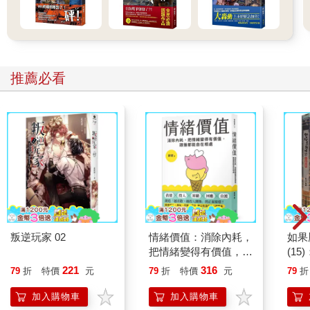
推薦必看
叛逆玩家 02
情緒價值：消除內耗，
如果
把情緒變得有價值，跟
(1
誰都能自在相處
貓漫
221
316
79
折
特價
元
79
折
特價
元
79
折
加入購物車
加入購物車