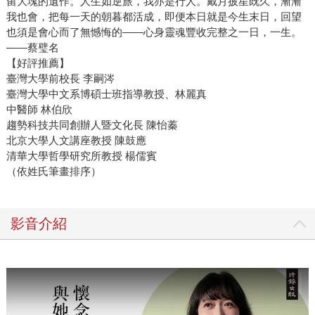
留大塊的遺作。人生如逆旅，我亦是行人。戴月披星既久，漸漸
我也會，把每一天的朝暮都活成，即便本日就是今生末日，回望
也須是會心而了無憾悔的——心身靈魂豐收完整之一日，一生。
——蔡璧名
【好評推薦】
臺灣大學前校長 李嗣涔
臺灣大學中文系博碩士班指導教授、林麗真
中醫師 林伯欣
趨勢科技共同創辦人暨文化長 陳怡蓁
北京大學人文講座教授 陳鼓應
清華大學哲學研究所教授 楊儒賓
（依姓氏筆畫排序）
影音介紹