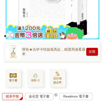
呀哈★吉伊卡哇旋風再起，精選周邊看過
加購
來
寫評價
電子書
喜歡+1
賺金幣
?
紙本平裝
金石堂 電子書
Readmoo 電子書