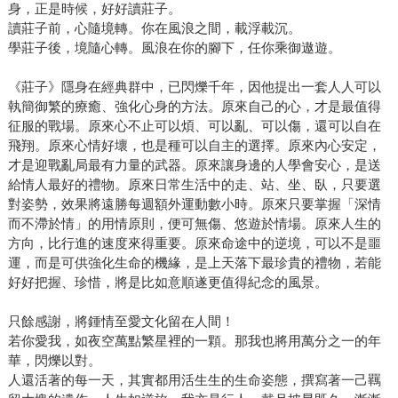
身，正是時候，好好讀莊子。
讀莊子前，心隨境轉。你在風浪之間，載浮載沉。
學莊子後，境隨心轉。風浪在你的腳下，任你乘御遨遊。
《莊子》隱身在經典群中，已閃爍千年，因他提出一套人人可以
執簡御繁的療癒、強化心身的方法。原來自己的心，才是最值得
征服的戰場。原來心不止可以煩、可以亂、可以傷，還可以自在
飛翔。原來心情好壞，也是種可以自主的選擇。原來內心安定，
才是迎戰亂局最有力量的武器。原來讓身邊的人學會安心，是送
給情人最好的禮物。原來日常生活中的走、站、坐、臥，只要選
對姿勢，效果將遠勝每週額外運動數小時。原來只要掌握「深情
而不滯於情」的用情原則，便可無傷、悠遊於情場。原來人生的
方向，比行進的速度來得重要。原來命途中的逆境，可以不是噩
運，而是可供強化生命的機緣，是上天落下最珍貴的禮物，若能
好好把握、珍惜，將是比如意順遂更值得紀念的風景。
只餘感謝，將鍾情至愛文化留在人間！
若你愛我，如夜空萬點繁星裡的一顆。那我也將用萬分之一的年
華，閃爍以對。
人還活著的每一天，其實都用活生生的生命姿態，撰寫著一己羈