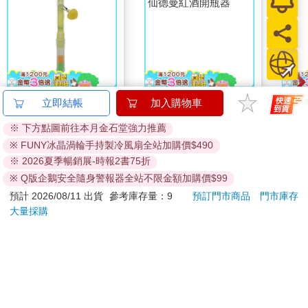
百樂健握玩色搖搖筆
仙德曼紅酒開瓶器
百樂
立即結帳
加入購物車
0.5PURE聯名 檸檬(限
0.5
※ 下方點圖前往本月金石堂強力推薦
量)
萄(限
187
807
85
折
特價
元
81
折
特價
元
85
折
※ FUNY冰晶渦輪手持製冷風扇全站加購價$490
※ 2026夏季暢銷展-時報2書75折
加入購物車
加入購物車
※ Q版企鵝安全隨身警報器全站不限金額加購價$99
預計 2026/08/11 出貨
參考庫存量：9
預訂門市商品
門市庫存
您可能會喜歡
大量採購