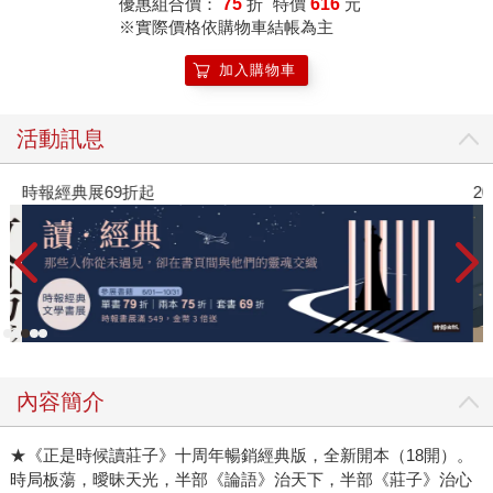
優惠組合價：
75
折
特價
616
元
※實際價格依購物車結帳為主
加入購物車
活動訊息
時報經典展69折起
2
內容簡介
★《正是時候讀莊子》十周年暢銷經典版，全新開本（18開）。
時局板蕩，曖昧天光，半部《論語》治天下，半部《莊子》治心