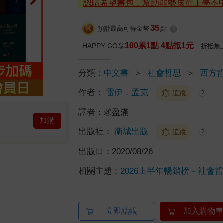
認購希望書包，幫助弱勢孩童上學不
35
預計最高可得金幣
點
?
100累1點 4點抵1元
HAPPY GO享
折抵無
分類：
中文書
＞
社會哲思
＞
西方
作者：
雷伊．孟克
追蹤
?
譯者：
賴盈滿
加購
出版社：
衛城出版
追蹤
?
出版日：
2020/08/26
相關主題：
2026上半年暢銷榜－社會哲思
立即結帳
加入購物車