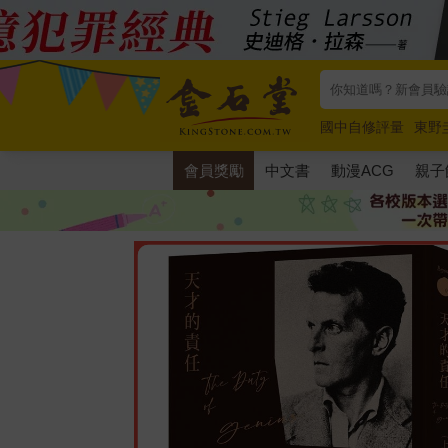
國中自修評量
東野
唯紅花綻放
奧德賽
會員獎勵
中文書
動漫ACG
親子