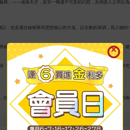
義務」——成為天才，並非一種遙不可及的幻想，反倒是人之所以為
傳記，也是通往維根斯坦思想核心的大道。以生動的筆調，寫人物的
學維根斯坦檔案館授權，極為難得罕見，橫跨哲學、數學、藝術、建
與「天才」沒有距離，更讓人認識到「責任」的意義，無論哲學研究
，封面顏色分別是藍色與棕色，象徵著記錄了維根斯坦哲學方法的兩