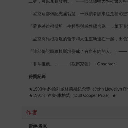
二者，可以互相發明。」——國立陽明大學社會與科
「孟克這部傳記充滿智慧，一般讀者讀來也是精彩豐富
「孟克將維根斯坦一生哲學與感性揉合為一，筆下充滿活
「孟克將維根斯坦的哲學和人生重新連在一起，出色實踐
「這部傳記將維根斯坦變成了有血有肉的人。」——《週日獨立報
「非常推薦。」——《觀察家報》（Observer）
得獎紀錄
★1990年‧約翰列威林萊斯紀念獎（John Llewellyn Rh
★1991年‧達夫‧庫柏獎（Duff Cooper Prize）★
作者
雷伊‧孟克