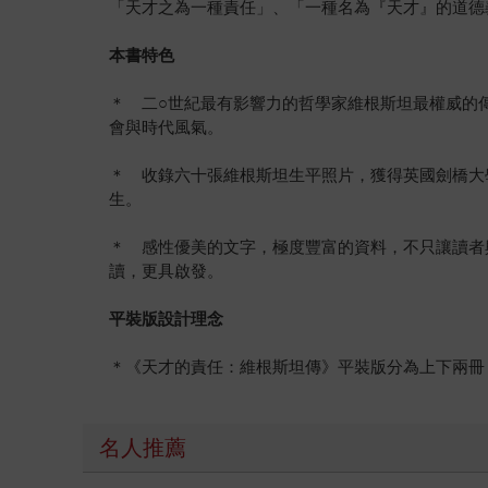
「天才之為一種責任」、「一種名為『天才』的道德
本書特色
＊ 二○世紀最有影響力的哲學家維根斯坦最權威的
會與時代風氣。
＊ 收錄六十張維根斯坦生平照片，獲得英國劍橋大
生。
＊ 感性優美的文字，極度豐富的資料，不只讓讀者
讀，更具啟發。
平裝版設計理念
＊《天才的責任：維根斯坦傳》平裝版分為上下兩冊
名人推薦