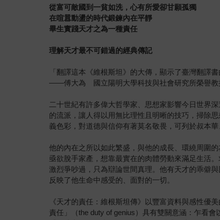
從富可敵國到一貧如洗，心有所愛卻甘願孤獨
在喧囂動盪的時代鍛鍊內在平靜
畢生實踐天才之為一種責任
理解天才最不可錯過的經典傳記
「翻譯這本《維根斯坦》的大傳，顯示了臺灣翻譯書
——傅大為 國立陽明大學科技與社會研究所榮譽教
二十世紀有許多偉大哲學家、思想家影響今日世界深
的流派，讓人得以用無比理性且明晰的技巧，掃除思
義色彩，對道德與信仰有著莫名敬畏，可列於叔本華
他的內在之所以如此繁盛，與他的成長、環繞周圍的
亟欲脫手家產，想靠最實在的肉體勞動來滿足生活。
激烈爭吵過，只為辯論世間真理。他有天才的乖僻與
反映了他生命中感受的、面對的一切。
《天才的責任：維根斯坦傳》以豐富資料與感性優美
責任」（the duty of genius）具有雙