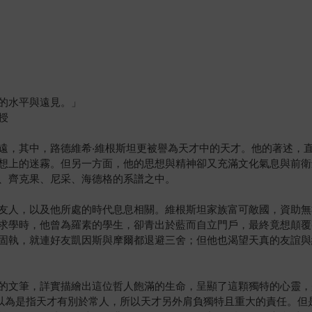
的水平與遠見。」
授
遠，其中，路德維希‧維根斯坦更被譽為天才中的天才。他的著述，
想上的迷霧。但另一方面，他的思想與精神卻又充滿文化氣息與前衛
、齊克果、尼采、海德格的系譜之中。
友人，以及他所處的時代息息相關。維根斯坦家族富可敵國，資助無
求學時，他曾為羅素的學生，卻青出於藍而自立門戶，最終竟想顛覆
固執，就連好友凱因斯與摩爾都退避三舍；但他也渴望天真的友誼與
的文筆，詳實描繪出這位哲人飽滿的生命，呈顯了這顆獨特的心靈，
關意涵：乍看會以為是指天才有別於常人，所以天才另外肩負獨特且重大的責