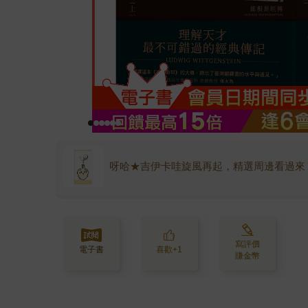
呀哈★吉伊卡哇旋風再起，精選周邊看過來
寫評價
電子書
喜歡+1
賺金幣