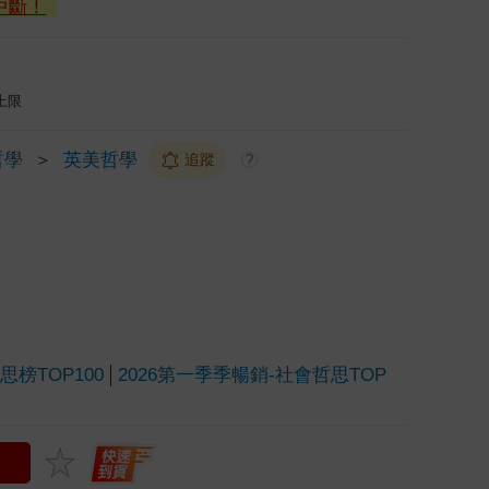
中斷！
上限
哲學
＞
英美哲學
追蹤
?
榜TOP100
2026第一季季暢銷-社會哲思TOP