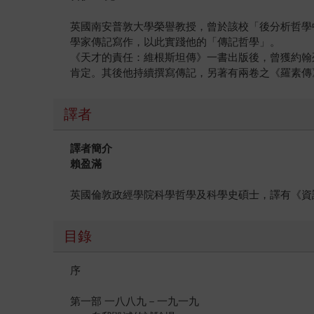
英國南安普敦大學榮譽教授，曾於該校「後分析哲學中心」（Ce
學家傳記寫作，以此實踐他的「傳記哲學」。
《天才的責任：維根斯坦傳》一書出版後，曾獲約翰列威林萊斯紀念
肯定。其後他持續撰寫傳記，另著有兩卷之《羅素傳》與《奧本
譯者
譯者簡介
賴盈滿
英國倫敦政經學院科學哲學及科學史碩士，譯有《資
目錄
序
第一部 一八八九－一九一九