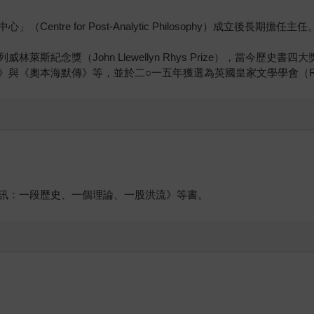
ntre for Post-Analytic Philosophy）成立後
獎（John Llewellyn Rhys Prize），當今歷史書四大獎之一
海默傳》等，並於二○一五年獲選為英國皇家文學學會（Royal Societ
訊：一段歷史、一個理論、一股洪流》等書。