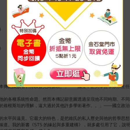
）
）
本傳記讓讀者們得以窺見其源頭。」——國立中正大學哲學系系主任
他的各種系統性命題。然而本傳記卻意圖透過呈現他不同時期、不同
於維根斯坦的理解，遠大過於其他許多學術著作。。」——國立政治
的水平與遠見。它最大的特色，是把維氏的私人歷史與他的哲學思想
道。我的新書《STS 的緣起與多重建構》，就多處引用了它，說明