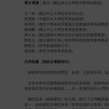
專文導讀
｜葉浩（國立政治大學政治學系副教授）
王一奇（國立中正大學哲學系系主任）
吳豐維（中國文化大學哲學系副教授）
林澤民（德州大學政府系暨統計及數據科學系副教授
陳瑞麟（國立中正大學哲學系講座教授）
傅大為（國立陽明大學科技與社會研究所榮譽教授）
鄭凱元（國立陽明大學心智哲學研究所教授兼學務長
鄭凱元（哲學新媒體執行長）
冀劍制（華梵大學哲學系教授）
共同推薦（按姓名筆劃排列）
「維根斯坦的哲學思想豐富、多樣、又與眾不同，這
「太多的學者意圖將維根斯坦化約為前期、後期或其
讀者看見當中的各種連結……這一本傳記提供人們對
「翻譯這本《維根斯坦》的大傳，顯示了台灣翻譯書
其一。故此精彩大傳也有著『哲學知識的社會學』的味