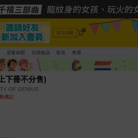
0
登入/註冊
電
居家休閒
日用食品
影音
售票
上下冊不分售)
TY OF GENIUS
典傳記