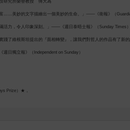
技研究所榮譽教授 傅大為
……美妙的文字描繪出一個美妙的生命。」——《衛報》（Guardi
力，令人印象深刻。」——《週日泰晤士報》（Sunday Times
了維根斯坦提出的『面相轉變』，讓我們對哲人的作品有了新的認識。」—
》（Independent on Sunday）
ys Prize）★，