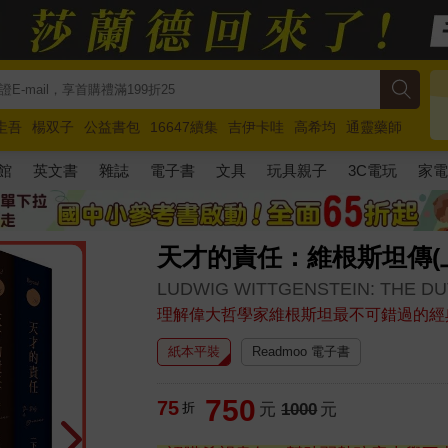
圭吾
楊双子
公益書包
16647續集
吉伊卡哇
高希均
通靈藥師
路邊攤新作
馬斯克
玩具總動員5
超慢跑
館
英文書
雜誌
電子書
文具
玩具親子
3C電玩
家
天才的責任：維根斯坦傳(
LUDWIG WITTGENSTEIN: THE DU
理解偉大哲學家維根斯坦最不可錯過的經
紙本平裝
Readmoo 電子書
750
75
折
元
1000
元