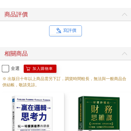
莊、酒莊的主人，以及相關的所有歷史故事、不同國家的背景淵
源，全都可以成為記憶的重點。
商品評價
而這些所有記憶彙整的結果，就成為品酒師持續不斷累積的知識
儲備，也成了品酒過程當中，他可以信手拈來與推薦交流的主要
邏輯了。所以說……
寫評價
記得住，才有邏輯可言；
記不住，哪來邏輯可述。
相關商品
曾經有一位銷售高手也跟我分享類似的觀念。他說很多業務人員
在介紹商品的時候，都喜歡口若懸河介紹一大堆琳瑯滿目的功
全選
加入購物車
能，以及讓人目眩神馳的優點。從一位業務人員的思考邏輯來
※ 出版日十年以上商品需另下訂，調貨時間較長，無法與一般商品合
看，他們當然希望讓客戶知道商品的優點愈多愈好，如此一來，
併結帳，敬請見諒。
才能顯現出自家產品有多麼的優秀，多麼的獨特。但是，就是因
為「琳瑯滿目」，就是因為「目眩神馳」，所以很容易讓客戶聽
過之後記不住！記不住！記不住！
就像我問別人碳酸飲料品牌的第一名是什麼？大家會說可口可
樂。然後第二名會說百事可樂，接著第三名就開始進入春秋戰國
時代，每個人說的都不一樣了。如果改問速食店的品牌第一名是
什麼，大家可能會說麥當勞，然後第二名也許是肯德基，再來第