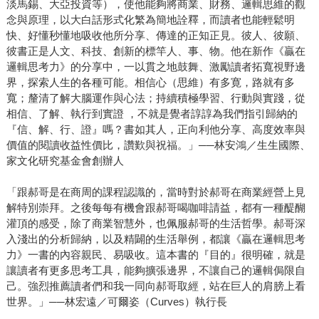
淡馬錫、大亞投資等），使他能夠將商業、財務、邏輯思維的觀
念與原理，以大白話形式化繁為簡地詮釋，而讀者也能輕鬆明
快、好懂秒懂地吸收他所分享、傳達的正知正見。彼人、彼願、
彼書正是人文、科技、創新的標竿人、事、物。他在新作《贏在
邏輯思考力》的分享中，一以貫之地鼓舞、激勵讀者拓寬視野邊
界，探索人生的各種可能。相信心（思維）有多寛，路就有多
寬；釐清了解大腦運作與心法；持續積極學習、行動與實踐，從
相信、了解、執行到實證 ，不就是覺者諄諄為我們指引歸納的
『信、解、行、證』嗎？書如其人，正向利他分享、高度效率與
價值的閱讀收益性價比，讚歎與祝福。」──林安鴻／生生國際、
家文化研究基金會創辦人
「跟郝哥是在商周的課程認識的，當時對於郝哥在商業經營上見
解特別崇拜。之後每每有機會跟郝哥喝咖啡請益，都有一種醍醐
灌頂的感受，除了商業智慧外，也佩服郝哥的生活哲學。郝哥深
入淺出的分析歸納，以及精闢的生活舉例，都讓《贏在邏輯思考
力》一書的內容親民、易吸收。這本書的『目的』很明確，就是
讓讀者有更多思考工具，能夠擴張邊界，不讓自己的邏輯侷限自
己。強烈推薦讀者們和我一同向郝哥取經，站在巨人的肩膀上看
世界。」──林宏遠／可爾姿（Curves）執行長