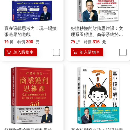
三名又可能是進入群雄割據大亂鬥的局面了。
所以說，連大品牌想占據我們的記憶都如此困難，如果我們不能
在推銷產品過程當中，能夠盡量讓消費者或客戶記住，又怎麼能
夠成為他們選擇的邏輯。因此，「與其多，不如少」。
贏在邏輯思考力：玩一場擴
好懂秒懂的財務思維課：文
記不住，沒有機會選擇；
張邊界的遊戲
理系看得懂、商學系終於
記得住，才有機會選擇。
通，生存賺錢一定要懂的24
300
316
79
折
特價
元
79
折
特價
元
堂財務基礎
加入購物車
加入購物車
這就是為什麼我和團隊在做「郝聲音」Podcast的時候，我們都告
訴周遭朋友們，我們的主要內容是從「音樂」開始的，而且我們
所在的類別是「表演藝術類」。很多朋友訂閱我們頻道，並且認
真聆聽之後，往往會很驚訝地告訴我們說：「郝哥，你們製作的
內容不只是音樂而已呀！事實上，各種不同的知識含量包羅萬
象。而且就連音樂相關的藝術類別，也包含各種不同型態，例
如：舞蹈、畫畫等等。」
然後，我就會很開心的告訴他們說，「對啊，只告訴大家是『音
樂』類別，是因為比較好記嘛！」既然所有的內容這麼樣的上天
下地，通古道今，我也總不能告訴大家，我們的郝聲音Podcast，
主要的內容叫做「什麼都做」吧！回到剛剛的總結，正是因為
「什麼都做」，大家就會「什麼都記不住」，我們也就沒有辦法
成為別人心目中的選擇邏輯。