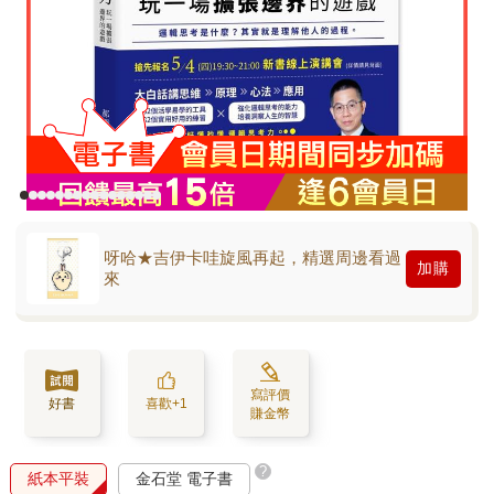
呀哈★吉伊卡哇旋風再起，精選周邊看過
加購
來
寫評價
好書
喜歡+1
賺金幣
?
紙本平裝
金石堂 電子書