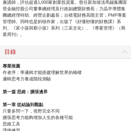
兼講師，評估超過1,000家創業投資案。曾任新加坡淡馬錫集團富
登金融控股公司董事總經理及行政副總暨財務長；力晶半導體集
團總經理特助、經營企劃處長；台積電財務高階主管；PMP專案
管理師。同時也是斜槓作家，出版了《好懂秒懂的財務課》系
列、《富小孩與窮小孩》系列（三采文化）、《專案管理》（商
業周刊）。
目錄
專業推薦
作者序：學邏輯才能搭建理解世界的橋樑
邏輯思考力養成階段測驗
第一篇
思維：擴張邊界
第一章
從結論到觀點
只要多問一下，視野完全不同
擴張思考力能夠增加人生的各種可能
思維工具
課後練習