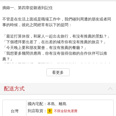
摘錄一、第四章從聽過到記住
不管是在生活上面或是職場工作中，我們碰到周遭的朋友或者同
事的時候，彼此之間經常有以下的提問：
「最近打算休假，和家人一起出去旅行，有沒有推薦的景點？」
「下個禮拜要出差了，在出差的城市你有沒有推薦的旅店？」
「今天晚上要和朋友聚會，有沒有推薦的餐廳？」
「我想要多幾間供應商，你有沒有值得信賴的合作伙伴可以推
薦？」
「最近公司要擴張，需要招聘一批儲備幹部，你有沒有好的人才
可以幫忙推薦？」
看更多
不管朋友或者是同事最後列出來的推薦清單是什麼，我想在聊天
或交流的過程當中，彼此都會分享推薦的理由，也就是推薦的邏
配送方式
輯到底是什麼。但是其中有一個非常關鍵的理由或邏輯，卻不太
常發生在談話當中。
國內宅配：本島、離島
那就是，這些提出推薦清單的人，提出的人事物都是他們腦袋裡
能夠「記得住」的東西。說起來很簡單，但很多人最常忽略這個
到店取貨：
台灣
不限金額免運費
的一環，仔細想想，談話的過程當中，如果記不住的東西，又怎