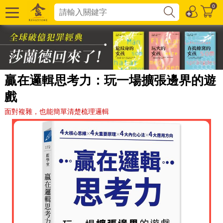
0
贏在邏輯思考力：玩一場擴張邊界的遊
戲
面對複雜，也能簡單清楚梳理邏輯