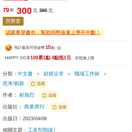
300
79
折
元
380
元
買整套
認購希望書包，幫助弱勢孩童上學不中斷！
15
預計最高可得金幣
點
?
100累1點 4點抵1元
HAPPY GO享
折抵無上限
分類：
中文書
＞
財經企管
＞
職場工作術
＞
思考/創新
追蹤
作者：
郝旭烈
追蹤
出版社：
商業周刊
追蹤
出版日：
2023/04/06
相關主題：
工具型閱讀