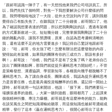
「跟郝哥認識一陣子了，有一天想找他來我們公司培訓員工。所
以，我們先找了個時間，對焦一下我想要解決公司什麼樣的問
題。我劈哩啪啦地說了一大段，從外太空說到內子宮，講到我都
覺得自己有點失焦了。在聽我說了二十分鐘後，郝哥開口了。他
為了確認我想要表達的問題，所以把我剛剛說的話，透過有架構
的方式重新敘述一次。短短幾分鐘，完整掌握我剛剛說了二十分
鐘的雜亂內容。讓我不禁讚嘆，原來，自認為思考邏輯清晰的
我，還有這麼不足的地方需要進步！我記得自己驚訝地跟郝哥
說：『哇，郝哥，你太強了吧！怎麼有辦法把這麼發散的內容，
變得如此有架構，如果我的團隊有你的三成功力，那該有多好
啊！』郝哥說：『你瞧，我們這不是有了交集了嗎？老弟你自己
說出了團隊痛點啊，那我們就從提升邏輯思考力開始吧！』不管
是策略發想、溝通協調、學習新知等，各種面向幾乎都脫離不了
邏輯思考力。為了讓自身成長、團隊成長，我認為提升邏輯思考
力是首要任務，也是最具備投資報酬率的任務。還記得一開始上
課時，郝哥就用一句話來開頭，他說：『接下來，我們將要玩一
場擴張邊界的遊戲。』大家一聽到遊戲，眼睛都亮了，上起課來
個個精神抖擻、專注力爆棚。郝哥就是有這麼神奇的能力，能夠
在談笑風生之間把知識灌輸給聽眾，而這個知識也被郝哥濃縮成
精華，發行了這本《贏在邏輯思考力》。很開心郝哥出了這本