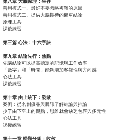
第八章
大腦原理：生存
善用模式一、最好不要忽略複雜的原因
善用模式二、提供大腦期待的簡單結論
原理工具
課後練習
第三篇
心法：十六字訣
第九章
結論先行：焦點
先講結論可以提高聽眾的記憶與工作效率
「數字」和「時間」能夠增加客觀性與方向感
心法工具
課後練習
第十章
由上統下：發散
案例：從名創優品與騰訊了解結論與推論
少了由下至上的觀點，思維就會缺乏包容與多元性
心法工具
課後練習
第十一章
歸類分組：收斂