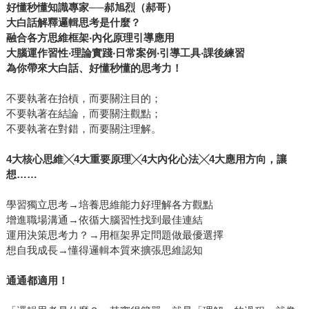
好懂秒懂知識專家──郝旭烈（郝哥）
大白話解釋邏輯思考是什麼？
融合各方思維框架‧內化原理引導應用
大腦運作習性‧理論實踐‧日常案例‧引導工具‧課後練習
為你帶來大白話、好懂秒懂的思考力！
不要執著在抬槓，而要關注目的；
不要執著在結論，而要關注觀點；
不要執著在對錯，而要關注理解。
4大核心思維╳4大重要原理╳4大內化心法╳4大應用方向，讓
想……
學習獨立思考→培養思維能力好理解各方觀點
增進職場溝通→依循大腦習性找到最佳連結
運用決策思考力？→用框架界定問題做最優選擇
想自我成長→懂得邏輯本質來擴張思維認知
通通都適用！