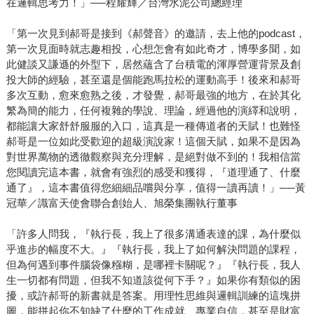
在邏輯思考力！」──程耀輝／台灣水泥公司總經理
「第一次見到郝哥是接到《郝聲音》的邀請，去上他的podcast，
第一次見面時就志趣相投，心想怎會有如此奇才，博學多聞，如
此健談又謙遜的外型下，居然蘊含了台積電的渾厚營運背景及創
投大師的經驗，甚至還是個能跑馬拉松的運動高手！後來和郝哥
多次互動，愈來愈熟之後，才發覺，郝哥最強的地方，在於其化
繁為簡的能力，任何複雜的學說、理論，經過他的演繹和說明，
都能讓大家舒舒服服的入口，這真是一種傳道者的天賦！也難怪
郝哥是一位如此受歡迎的超級演說家！這個天賦，如果不是因為
對世界萬物的透徹觀察與充分理解，是絕對做不到的！我相信當
您閱讀完這本書，就會有強烈的感受和獲得，『道理通了、什麼
通了』，這本書值得您細細品嚐與分享，值得一讀再讀！」──黃
冠華／識富天使會聯合創始人、旭榮集團執行董事
「許多人問我，『執行長，我上了很多溝通表達的課，為什麼似
乎進步的幅度不大。』『執行長，我上了如何解決問題的課程，
但為何遇到事件腦袋像糨糊，是哪裡卡關呢？』『執行長，我人
生一切都有問題，但我不知道該從何下手？』如果你有類似的困
擾，或許郝哥的新書就是答案。用理性思維與邏輯訓練的這塊拼
圖，能拼起你不知缺了什麼的工作成就、專業自信，甚至是財富