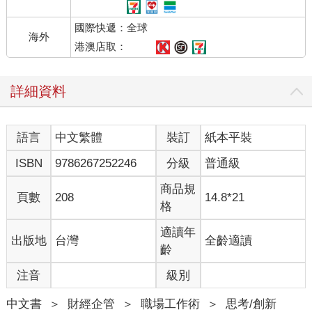
麼會成為邏輯思考的內容呢？
國際快遞：全球
海外
記得住才是自己的，也才能運用邏輯推理
港澳店取：
我有一位非常專業的品酒師朋友，熱中和我們分享品酒經驗。每
當我們問他某款紅酒或者是白酒好不好喝的時候，他常常會以這
詳細資料
種方式開頭：「這款酒我曾經喝過⋯⋯⋯」。
後來交往時間一久我才知道，其實品酒師最大的品酒邏輯，是仰
賴自己曾經喝過、品過，更重要的是，必須要把所有品酒過程當
語言
中文繁體
裝訂
紙本平裝
中的嗅覺、味覺、色覺的經歷全部都要記錄下來，成為他未來品
酒分析和比較的邏輯標準。
ISBN
9786267252246
分級
普通級
聽起來很簡單、很清楚，但是以邏輯思考的概念來說，卻是非常
的深刻。因為沒有喝過的酒，就相當於之前我們所說的「不知
商品規
頁數
208
14.8*21
道」。對於「不知道」的事情，是沒有辦法推論出任何邏輯的。
格
這也是為什麼所有的品酒師極度地在乎和珍惜品嚐珍貴酒款的機
會。
適讀年
出版地
台灣
全齡適讀
尤其是那種不是標準化量產的各種不同年份、不同產地的酒，隨
齡
著時間的經過，只會慢慢減少，喝了一瓶少一瓶。也正因如此，
注音
級別
把握每一個品酒機會就變得格外的更加關鍵。
再者，「記憶」這件事情更是品酒師需要刻意練習的部分。不管
中文書
＞
財經企管
＞
職場工作術
＞
思考/創新
是酒的色香味，又或者是瓶子的外觀、酒的產地、年份，甚至酒