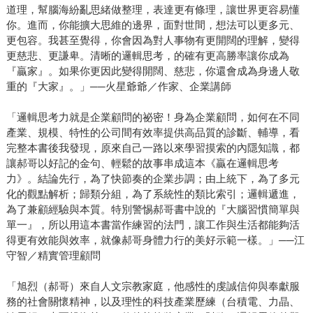
道理，幫腦海紛亂思緒做整理，表達更有條理，讓世界更容易懂
你。進而，你能擴大思維的邊界，面對世間，想法可以更多元、
更包容。我甚至覺得，你會因為對人事物有更開闊的理解，變得
更慈悲、更謙卑。清晰的邏輯思考，的確有更高勝率讓你成為
『贏家』。如果你更因此變得開闊、慈悲，你還會成為身邊人敬
重的『大家』。」──火星爺爺／作家、企業講師
「邏輯思考力就是企業顧問的祕密！身為企業顧問，如何在不同
產業、規模、特性的公司間有效率提供高品質的診斷、輔導，看
完整本書後我發現，原來自己一路以來學習摸索的內隱知識，都
讓郝哥以好記的金句、輕鬆的故事串成這本《贏在邏輯思考
力》。結論先行，為了快節奏的企業步調；由上統下，為了多元
化的觀點解析；歸類分組，為了系統性的類比索引；邏輯遞進，
為了兼顧經驗與本質。特別警惕郝哥書中說的『大腦習慣簡單與
單一』，所以用這本書當作練習的法門，讓工作與生活都能夠活
得更有效能與效率，就像郝哥身體力行的美好示範一樣。」──江
守智／精實管理顧問
「旭烈（郝哥）來自人文宗教家庭，他感性的虔誠信仰與奉獻服
務的社會關懷精神，以及理性的科技產業歷練（台積電、力晶、