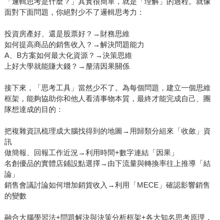
「邏輯思考是什麼？」其實很簡單，就是「理解」的過程。就像
面對下面問題，你絕對少不了邏輯思考力：
投資房產好、還是股票好？→財務思維
如何提高商品的銷售收入？→解決問題能力
A、B方案如何最大化資源？→決策思維
上好大學就能賺大錢？→釐清因果關係
接下來，「思考工具」當然少不了。為每個問題，建立一個思維
框架，能夠協助你和他人看清事物本質，最終才能完成自己、團
隊想達成的目的：
把複雜資訊梳理成大腦找得到的地圖→用歸類分組來「收斂」資
訊
做簡報、回報工作近況→利用時間+數字連結「因果」
名創優品的實體店鋪設點選擇→由下流量與轉換率往上推導「結
論」
銷售會議討論如何增加銷貨收入→利用「MECE」確認影響銷售
的變數
融合大腦學習法+問題解決與決策分析框架+各大知名思考原理，