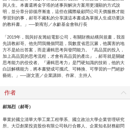
與人生。本書還將金字塔的述事與解決方案用更淺顯的方式說
明，並分章分節循序漸進，這些在國際級顧問公司天價服務才能
學習到的事，郝哥不藏私的分享讓這本書成為掌握人生成功要訣
的教科書。」──劉宥彤／永齡基金會執行長
「2019年，我與好友籌組電影公司，有關財務結構與規畫，我首
先請教郝哥。他先問我幾個問題，我數度省思沉澱，他厲害的地
方不是給出答案，而是邏輯思考與發問能力。『高品質的投入，
加上高品質的思考流程，才會有高品質的產出』，郝哥就是關鍵
思考能力的佼佼者。『邏輯思考力』是門硬知識的技術，他的大
白話解構能力，將本書變成可攜式、可轉換、可學習的一門絕妙
藝術。」──謝文憲／企業講師、作家、主持人
作者
郝旭烈（郝哥）
畢業於國立清華大學工業工程學系、國立政治大學企業管理研究
所。大亞創業投資股份有限公司執行合夥人、企業知名財務顧問