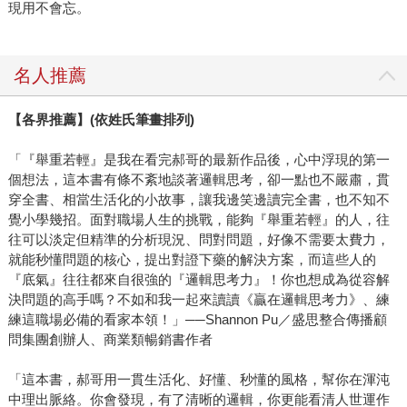
現用不會忘。
名人推薦
【各界推薦】(依姓氏筆畫排列)
「『舉重若輕』是我在看完郝哥的最新作品後，心中浮現的第一
個想法，這本書有條不紊地談著邏輯思考，卻一點也不嚴肅，貫
穿全書、相當生活化的小故事，讓我邊笑邊讀完全書，也不知不
覺小學幾招。面對職場人生的挑戰，能夠『舉重若輕』的人，往
往可以淡定但精準的分析現況、問對問題，好像不需要太費力，
就能秒懂問題的核心，提出對證下藥的解決方案，而這些人的
『底氣』往往都來自很強的『邏輯思考力』！你也想成為從容解
決問題的高手嗎？不如和我一起來讀讀《贏在邏輯思考力》、練
練這職場必備的看家本領！」──Shannon Pu／盛思整合傳播顧
問集團創辦人、商業類暢銷書作者
「這本書，郝哥用一貫生活化、好懂、秒懂的風格，幫你在渾沌
中理出脈絡。你會發現，有了清晰的邏輯，你更能看清人世運作