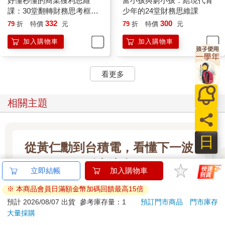
好懂秒懂的商業獲利思維
富小孩與窮小孩：給現代青
有兩個字叫「口碑」，我聽過最傳神的定義，就是「用一句話讓
課：30堂翻轉財務思考框
少年的24堂財務思維課
消費者說出你的好」。既然口碑是要口耳相傳，那麼必須是好事
架，開店、創業、經營、工
332
300
79
折
特價
元
79
折
特價
元
而不是壞事，而且資訊量不能太多，為了讓大家記得住，這個一
作績效有感提升
加入購物車
加入購物車
句話就成了「與其多，不如少」的最佳體現。因為如果大家都記
不住，又怎麼能夠幫你口耳相傳，成為大家心目中有口碑的選
擇。
看更多
記不住就無法比較，無法推演邏輯
相信很多人都認為，當今是科技時代，不用花費力氣去記太多事
相關主題
情，只要你有需要，查找谷歌大神不就得了，手機是取代記憶最
佳的良伴。接著，我就有了一次難忘的體驗。有個朋友想要查找
資料，然後就問我說：「有個跟虛擬貨幣很類似的概念，就是什
麼N字開頭的名詞，我想要了解一下那到底是個什麼東西，但是
從黃仁勳到台積電，看懂下一波
現在想查卻記不起名字來，你能告訴我一下嗎？」當我告訴他說
財富浪潮
是不是NFT（Non-Fungible Token，非同質化代幣）的時候，他不
立即結帳
加入購物車
只開心地向我道謝，還說他一定要記住。
股市正在進入一個更關鍵的階段：不只是上漲，
話說他又該怎麼記住呢？因為在我的腦袋當中，從來沒有背誦過
※ 本商品會員日滿額金幣加碼回饋最高15倍
而是結構性行情全面加速。AI、半導體、雲端運
NFT這三個英文字，我們怎麼能夠有著相同的對話邏輯？
預計 2026/08/07 出貨
參考庫存量：1
預訂門市商品
門市庫存
算與高階製造，正成為資金長期追逐的主軸，推
記得在台積電工作的時候，工廠裡面常常會把PDCA四個字掛在
大量採購
看更多
動全球科技基礎建設持續升級。尤其台灣憑藉晶
嘴巴上；也就是計畫（Plan）、執行（Do）、分析（Check）、