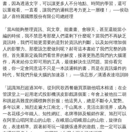
書，因為透過文字，可以讓更多人不分地點、時間的學習，還可
以重複看、一直看，讓我們的邏輯思考力更上一層樓！」──侯劭
諺／喜特麗國際股份有限公司總經理
「當AI能夠整理資訊、寫文章、能畫畫、會聊天，甚至還能當小
編的時候，我不禁思考那麼人們還剩下什麼呢？當我們不再缺乏
資訊時，我們可能更需要的是對於資訊的判斷，以及如何增加個
人的影響力。那麼該怎麼做到呢？郝哥這本書給了我們完整的路
徑。首先重新定義我們看世界的解度，接著更熟悉我們的大腦運
作，再來給你立即可用的工具，最後解決生活問題。當你看完
後，你一定會同意這不只是一本談邏輯的書，而是在資訊爆炸的
時代，幫我們升級大腦的加速器！」──張忘形／溝通表達培訓師
「認識旭烈超過30年。從到民歌西餐廳買票聽他唱木棉道；在企
管課堂上一起用老式投影機演皮影戲講個案；年會上被他拉二胡
和跳超高難度的國標舞所折服；他這男人，總是不斷令人驚艷。
多年以來，旭烈走遍大江南北，千山萬水，竟活出新境界，成為
一名花樣少年鐵人、知性網紅、名牌導師及暢銷作家。旭烈可以
在阿里山唱阿里山的山歌，在峨眉山唱峨眉山的山歌，旋律自
在，表達精準。跟著郝哥玩一場擴張邊界的遊戲，您一定可以贏