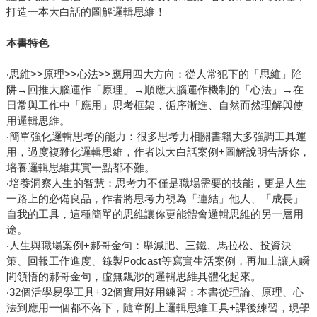
打造一本大白話的圖解邏輯思維！
本書特色
‧思維>>原理>>心法>>應用四大方向：從人常犯下的「思維」陷
阱→回推大腦運作「原理」→順應大腦運作機制的「心法」→在
日常與工作中「應用」思考框架，循序漸進、自然而然理解與使
用邏輯思維。
‧簡單強化邏輯思考的能力：很多思考力相關書籍大多強調工具運
用，過度複雜化邏輯思維，作者以大白話案例+圖解說明告訴你，
培養邏輯思維其實一點都不難。
‧培養洞察人生的智慧：思考力不僅是職場需要的技能，更是人生
一路上的必備良品，作者將思考力視為「連結」他人、「成長」
自我的工具，這種簡單的思維讓你更能體會邏輯思維的另一層用
途。
‧人生與職場案例+郝哥金句：舉減肥、三鐵、馬拉松、投資決
策、回報工作進度、錄製Podcast等寫實生活案例，再加上讓人瞬
間領悟的郝哥金句，虛無飄渺的邏輯思維具體化起來。
‧32個活學易學工具+32個實用好用練習：本書從理論、原理、心
法到應用一個都不落下，隨章附上邏輯思維工具+課後練習，現學