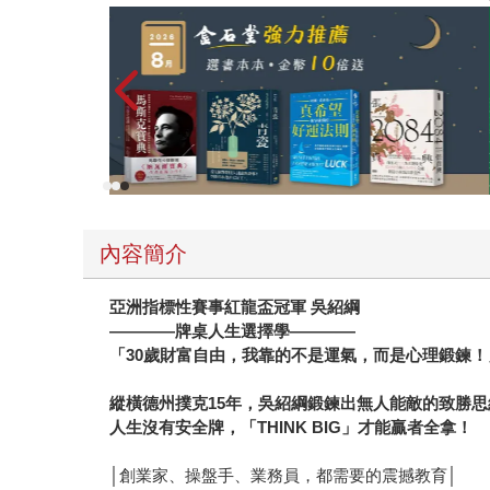
內容簡介
亞洲指標性賽事紅龍盃冠軍 吳紹綱
――――牌桌人生選擇學――――
「30歲財富自由，我靠的不是運氣，而是心理鍛鍊！
縱橫德州撲克15年，吳紹綱鍛鍊出無人能敵的致勝思
人生沒有安全牌，「THINK BIG」才能贏者全拿！
│創業家、操盤手、業務員，都需要的震撼教育│