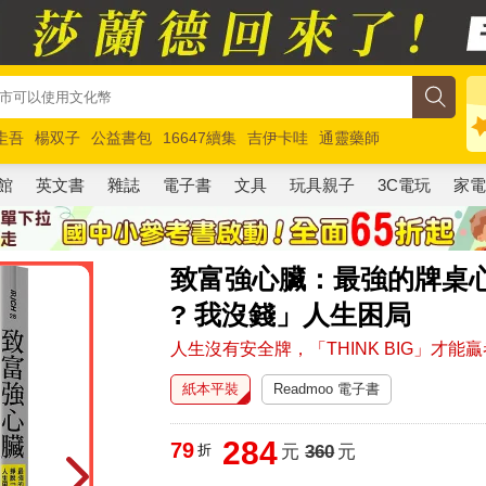
圭吾
楊双子
公益書包
16647續集
吉伊卡哇
通靈藥師
路邊攤新作
馬斯克
玩具總動員5
超慢跑
館
英文書
雜誌
電子書
文具
玩具親子
3C電玩
家
致富強心臟：最強的牌桌心
? 我沒錢」人生困局
人生沒有安全牌，「THINK BIG」才能
紙本平裝
Readmoo 電子書
284
79
折
元
360
元