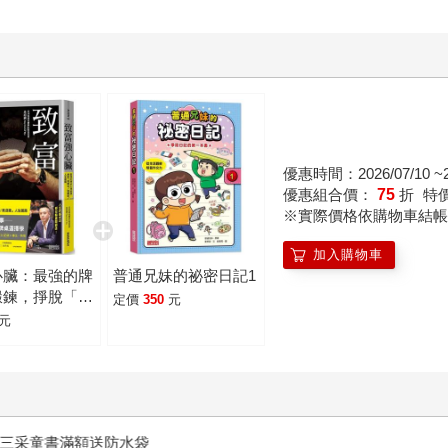
優惠時間：2026/07/10 ~20
優惠組合價：
75
折
特
※實際價格依購物車結帳
加入購物車
心臟：最強的牌
普通兄妹的祕密日記1
鍛鍊，掙脫「我
定價
350
元
我應該 ? 我沒
元
生困局
書滿額送防水袋