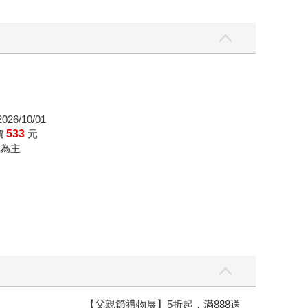
26/10/01
價
533
元
為主
【父親節禮物展】5折起，滿888送88點金幣