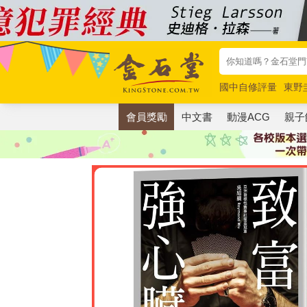
國中自修評量
東野
唯紅花綻放
奧德賽
會員獎勵
中文書
動漫ACG
親子