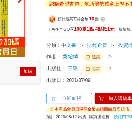
認購希望書包，幫助弱勢孩童上學不
10
預計最高可得金幣
點
?
100累1點 4點抵1元
HAPPY GO享
折抵無
分類：
中文書
＞
財經企管
＞
投資
作者：
吳紹綱
追蹤
?
出版社：
三采
追蹤
?
加購
出版日：
2021/07/09
立即結帳
加入購物車
※ 本商品會員日滿額金幣加碼回饋最高15倍
預計 2026/08/12 出貨
購買後進貨
預訂門市