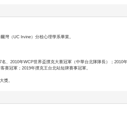
爾灣（UC Irvine）分校心理學系畢業。
、2010年WCP世界盃撲克大賽冠軍（中華台北隊隊長）；2010年Pok
豪客賽冠軍；2019年撲克王台北站短牌賽事冠軍。
」大獎。