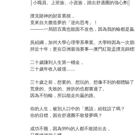
│小職員、上班族、小資族，踏出舒適圈的強心劑│
撲克賭神的財富累積，
竟來自大膽造夢的「逆向思考」！
―――一局賠百萬也能面不改色，因為我的輸都是贏
吳紹綱，加州大學心理學系畢業。大學時因為一次朋
持近十年；更在亞洲最強賽事—澳門紅龍盃撲克錦標
二十歲賺到人生第一桶金，
三十歲年收入破億……
三十歲之前，想要的、想玩的、想像不到的都體驗了
荒唐的、失敗的、挫折的也都嘗過了。
因為不怕輸，所以能走向贏的路。
你的人生，被別人口中的「應該」給耽誤了嗎？
你的目標，困在舒適圈不敢發夢嗎？
成功不難，因為99%的人都不敢踏出去，