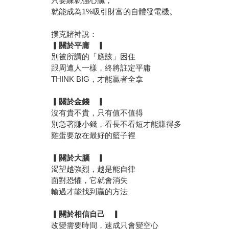
只要練就強心臟，
就能成為1%吸引財富的自體發電機。
撲克賭神說：
▎
關於平庸 ▎
別被所謂的「應該」困住
跟周遭人一樣，終將註定平庸
THINK BIG，才能贏者全拿
▎
關於金錢 ▎
沒有貴不貴，只有值不值得
別急著賺小錢，看長不看短才能賺得多
雞蛋要放在最好的籃子裡
▎
關於大腦 ▎
渴望越強烈，越是能自律
面對恐懼，它就會消失
輸過才能找到贏的方法
▎
關於相信自己 ▎
改變需要時間，速成只會變空心