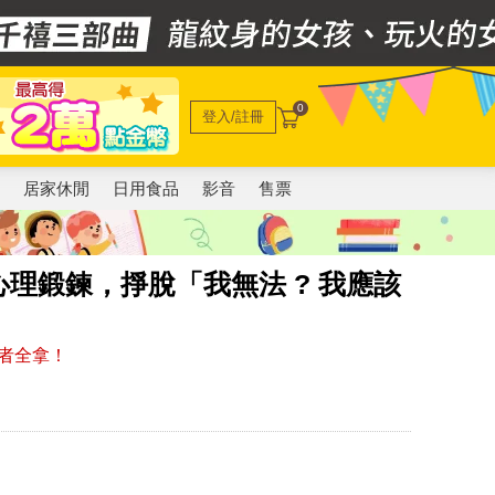
0
登入/註冊
電
居家休閒
日用食品
影音
售票
理鍛鍊，掙脫「我無法 ? 我應該
贏者全拿！