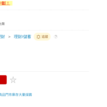
中斷！
上限
理財
＞
理財/儲蓄
追蹤
?
商品
門市庫存
大量採購