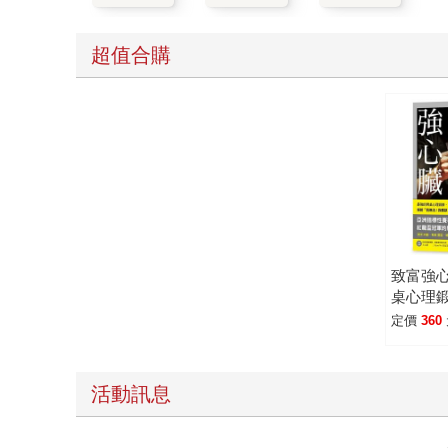
超值合購
致富強
桌心理
無法 ? 
定價
360
錢」人
活動訊息
薦
三采童