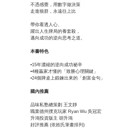
不憑感覺，用數字做決策
走進狼群，永遠往上比
帶你看透人心、
躍出人生牌局的養套殺，
邁向成功的逆向思考之道。
本書特色
•15年濃縮的逆向成功祕辛
•4種贏家才懂的「致勝心理關鍵」
•24個牌桌上鍛鍊出來的「創富金句」
國內推薦
品味私塾總策劃 王文靜
職業德州撲克玩家 Ryan Wu 吳冠宏
升鴻投資版主 胡升鴻
好評推薦 (依姓氏筆畫排列)