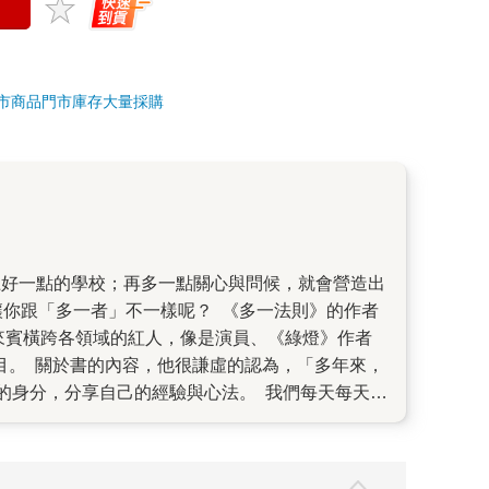
市商品
門市庫存
大量採購
讓你跟「多一者」不一樣呢？ 《多一法則》的作者
，來賓橫跨各領域的紅人，像是演員、《綠燈》作者
目。 關於書的內容，他很謙虛的認為，「多年來，
的身分，分享自己的經驗與心法。 我們每天每天，
多一」開始。 有時候，我們往往只差一場會議、一
主管、更棒的父親、讓自己更喜歡的自己（這個很
有些看似老生常談，有些則是在某些既定基礎上進一