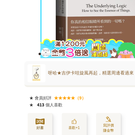
呀哈★吉伊卡哇旋風再起，精選周邊看過來
★
會員好評
★★★★★（9）
★
413
個人喜歡
寫評價
好書
喜歡+1
賺金幣