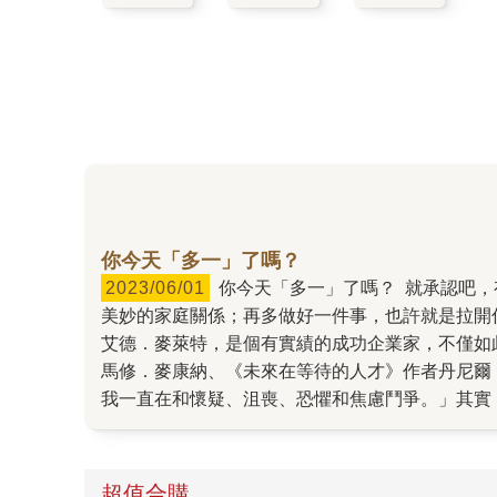
你今天「多一」了嗎？
2023/06/01
你今天「多一」了嗎？ 就承認吧，有時候，有些事情，就是差了那麼一點。 再多一級分，就可以上好一點的學校；再多一點關心與問候，就會營造出
美妙的家庭關係；再多做好一件事，也許就是拉開
艾德．麥萊特，是個有實績的成功企業家，不僅如此
馬修．麥康納、《未來在等待的人才》作者丹尼爾．
我一直在和懷疑、沮喪、恐懼和焦慮鬥爭。」其實
都在跟各種人生課題拉鋸拔河，但有趣的是，其實
段關係，改變一個習慣，多作一個決定，將小小的
重要），你需要的，只是一個過來人的建議。 作
超值合購