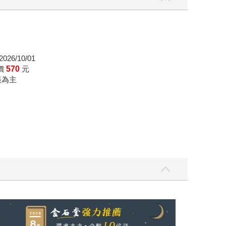
個「多一」。 思考不可能，然後實現那個可能，有
然有時讓你感到疲憊，但真的踏出去之後，那種累
026/10/01
價
570
元
帳為主
黃色書刊回來了