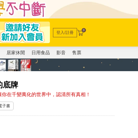
0
登入/註冊
電
居家休閒
日用食品
影音
售票
的底牌
讓你在千變萬化的世界中，認清所有真相！
 電子書