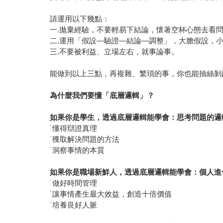
請運用以下幾點：
一.拋棄經驗，不要輕易下結論，懷著空杯心態去看
二.運用「假設—驗證—結論—調整」，大膽假設，
三.不要被利益、立場左右，就事論事。
能做到以上三點，再複雜、繁瑣的事，你也能抽絲剝
為什麼我們要懂「底層邏輯」？
如果你是學生，透過底層邏輯能學會：思考問題的邏
˙懂得辯證真理
˙獲取解決問題的方法
˙洞察事情的本質
如果你是職場新鮮人，透過底層邏輯能學會：個人進
˙做好時間管理
˙讓事情產生最大效益，創造十倍價值
˙培養良好人脈