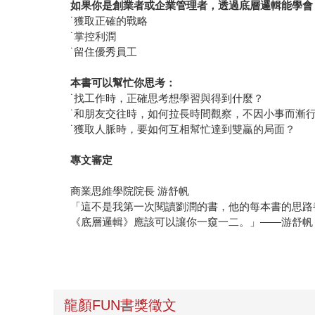
如果你是創業者或企業管理者，透過底層邏輯能學會
˙獲取正確的戰略
˙掌控利潤
˙留住優秀員工
本書可以幫忙你思考：
˙找工作時，正確思考想學習與得到什麼？
˙和朋友交往時，如何拉長時間觀察，不因小事而漸
˙獲取人脈時，要如何互相幫忙達到雙贏的局面？
專文審
定
商業思維學院院長 游舒帆
「這不是我第一次閱讀劉潤的書，他的每本書的思路
《底層邏輯》應該可以讓你一窺一二。」——游舒帆
龍顏FUN書獎徵文