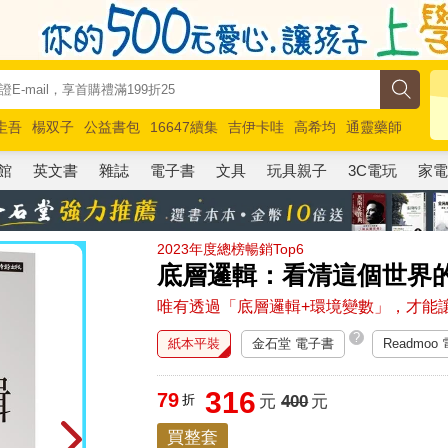
圭吾
楊双子
公益書包
16647續集
吉伊卡哇
高希均
通靈藥師
路邊攤新作
馬斯克
玩具總動員5
超慢跑
館
英文書
雜誌
電子書
文具
玩具親子
3C電玩
家
2023年度總榜暢銷Top6
底層邏輯：看清這個世界
唯有透過「底層邏輯+環境變數」，才能
?
紙本平裝
金石堂 電子書
Readmoo
316
79
折
元
400
元
買整套