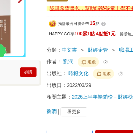
認購希望書包，幫助弱勢孩童上學不
15
預計最高可得金幣
點
?
100累1點 4點抵1元
HAPPY GO享
折抵無
分類：
中文書
＞
財經企管
＞
職場
作者：
劉潤
追蹤
?
加購
出版社：
時報文化
追蹤
?
出版日：
2022/03/29
相關主題：
2026上半年暢銷榜－財經榜T
劉潤
看更多