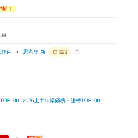
中斷！
上限
工作術
＞
思考/創新
追蹤
?
OP100
2026上半年暢銷榜－總榜TOP100