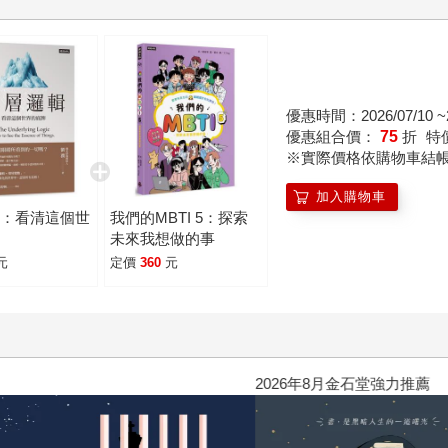
：「這我就知道啊。」不過，知道跟如何實踐，往往就是差在那
翻看這本書，或許跟著作者一起走一遍，你會發現，「多一」雖
。 就讓我們，一起「多一」吧！
優惠時間：2026/07/10 ~2
優惠組合價：
75
折
特
※實際價格依購物車結
加入購物車
輯：看清這個世
我們的MBTI 5：探索
牌
未來我想做的事
元
定價
360
元
2026年8月金石堂強力推薦