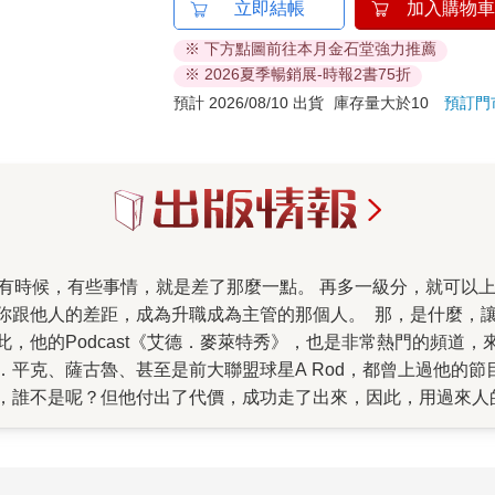
立即結帳
加入購物車
※ 下方點圖前往本月金石堂強力推薦
※ 2026夏季暢銷展-時報2書75折
預計 2026/08/10 出貨
庫存量大於10
預訂門
你跟他人的差距，成為升職成為主管的那個人。 那，是什麼，
，他的Podcast《艾德．麥萊特秀》，也是非常熱門的頻道
平克、薩古魯、甚至是前大聯盟球星A Rod，都曾上過他的節
，誰不是呢？但他付出了代價，成功走了出來，因此，用過來人
大多數時候，解決問題的答案都是相對簡單的。 也就是，從「
東西疊加起來，累積一段時間後，突然間，你變了，變成更好的
者在書中，在許多面向，提供了許多他多年來累積的理論結晶，