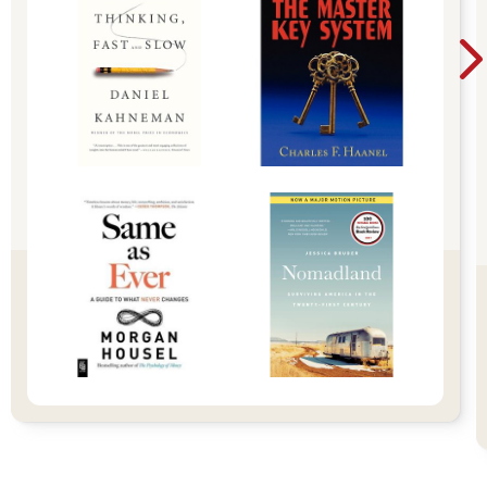
所以，與其每天強迫自己「加油」、「樂觀」，「正能量」思
考，不如讓自己變得更有「富能量」，更有底氣走過人生低谷。
「富能量」是一種在看透世界後，依然選擇溫柔的力量。當你擁
有這份能量，就不會輕易被名利綁架，也不容易陷入比較和焦慮
裡，而是從內在自然生長出的力量，讓你對生活有掌握感與安心
感。
在金錢上，花得安心、存得有意義；在家庭中，不是拿經濟貢獻
去換取地位。而是更懂得陪伴與傾聽，清楚情感的連結遠比物質
的堆疊來得深刻而持久；在工作裡，願意精進，願意創造價值，
事業與家庭雙修。
「富能量」帶來「真正的富足」，不僅要讓自己變好，也要將這
份經驗傳遞給他人，這種「傳富」精神就是一種行善，也是我寫
本書的目的。
什麼是富能量？不只是正能量的升級版
你可能在滑手機時看過一段短片：一名乘客在車廂內突然大笑，
接著整節車廂的人也跟著笑起來。在量子物理中，有個概念叫
「共振」— 當一個振動頻率與另一個頻率相契合，就會產生強烈
的共振現象。
情緒其實也帶有類似的能量。我們每個人的情緒波動，會無形地