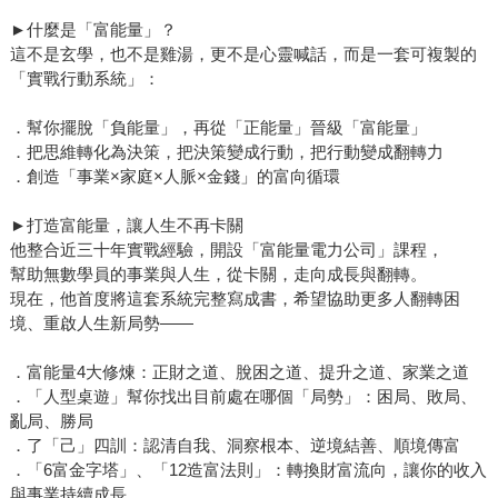
►什麼是「富能量」？
這不是玄學，也不是雞湯，更不是心靈喊話，而是一套可複製的
「實戰行動系統」：
．幫你擺脫「負能量」，再從「正能量」晉級「富能量」
．把思維轉化為決策，把決策變成行動，把行動變成翻轉力
．創造「事業×家庭×人脈×金錢」的富向循環
►打造富能量，讓人生不再卡關
他整合近三十年實戰經驗，開設「富能量電力公司」課程，
幫助無數學員的事業與人生，從卡關，走向成長與翻轉。
現在，他首度將這套系統完整寫成書，希望協助更多人翻轉困
境、重啟人生新局勢——
．富能量4大修煉：正財之道、脫困之道、提升之道、家業之道
．「人型桌遊」幫你找出目前處在哪個「局勢」：困局、敗局、
亂局、勝局
．了「己」四訓：認清自我、洞察根本、逆境結善、順境傳富
．「6富金字塔」、「12造富法則」：轉換財富流向，讓你的收入
與事業持續成長