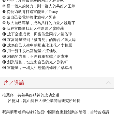
❺ 利他，才是最高級的利己／林宸帆
❻ 從一個人的努力，到一群人的共好／王婷
❼ 從藝術教育打造富能量／Tracy
❽ 讓自己發電的轉化旅程／阿克
❾ 放大自己專業，成為共好的力量／魏廷宇
❿ 我在富能量找到人生新局／廖曉莉
⓫ 放下空虛成就，與富能量同行／鍾佑瑋
⓬ 在富能量找到「被看見」的舞台／薛人瑋
⓭ 成為自己人生中的那束玫瑰花／李和原
⓮ 用一雙手洗出富能量／江佳玫
⓯ 利他的力量，不再孤軍奮戰／謝鷹桃
⓰ 創業陪跑，也走出自己的光／劉鈞軒
⓱ 富能量，一場人生經營的修煉／韋幸均
序／導讀
推薦序 共善共好精神的成功之道
──呂德財，崑山科技大學企業管理研究所所長
我與炳宏老師結緣於他從中國回台重新創業的階段，當時曾邀請