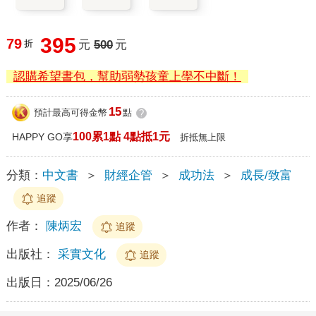
395
79
折
元
500
元
認購希望書包，幫助弱勢孩童上學不中斷！
15
預計最高可得金幣
點
?
100累1點 4點抵1元
HAPPY GO享
折抵無上限
分類：
中文書
＞
財經企管
＞
成功法
＞
成長/致富
追蹤
作者：
陳炳宏
追蹤
出版社：
采實文化
追蹤
出版日：
2025/06/26