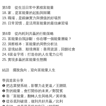
第5章 從生活日常中累積富能量
18. 家，是富能量的起點與歸屬
19. 職場，是鍛鍊實力與價值的好場所
20. 日常習慣，是活用富能量的最佳練習場
第6章 從內耗到共贏的行動策略
21. 富能量自我診斷：你在哪一個能量層級？
22. 洞察根本：富能量的局勢分析法
23. 逆境結善、順境傳富：善用資源，回饋社會
24. 6富金字塔：打造你的人生電力公司
25. 實現多贏的富能量生態圈
結語 擺脫負向，迎向富能量人生
學員造富分享
❶ 把志業變系統，影響力走更遠／王贈凱
❷ 對的能量，會打開你的未來／鄭賢賓
❸ 靠「富能量」翻轉人生與格局／黃祥集
❹ 從谷底到破億，做到共好共贏／比利