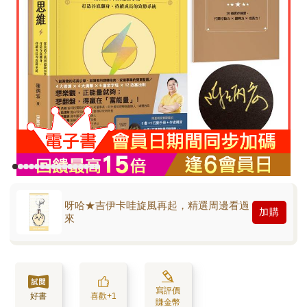
呀哈★吉伊卡哇旋風再起，精選周邊看過
加購
來
寫評價
好書
喜歡+1
賺金幣