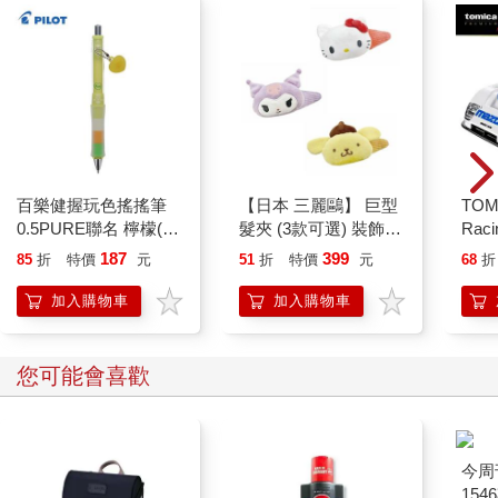
．羞愧：20
．內疚：30
．冷漠：50
．憂傷：75
．恐懼：100
．欲望：125
．憤怒：150
百樂健握玩色搖搖筆
【日本 三麗鷗】 巨型
TOM
0.5PURE聯名 檸檬(限
髮夾 (3款可選) 裝飾髮
Rac
這些情緒不僅會削弱我們的內在力量，長期處於其中，也會讓身
量)
夾 三麗鷗周邊 凱蒂貓
1991
187
399
體與人際關係受到影響。
85
折
特價
元
51
折
特價
元
68
折
Kitty 庫洛米 布丁狗
NO.
以美國電影《綠巨人浩克》（Hulk）為例，角色一旦憤怒，周遭
汽車
加入購物車
加入購物車
玻璃瞬間震碎；又或者女高音在舞台上一聲高音，足以讓高腳杯
應聲破裂— 這些都與能量振動有關，儘管戲劇化，卻非全無根
據。
您可能會喜歡
然而，一旦情緒轉向正面，能量頻率也會明顯提升：
．勇氣：200
．寬容：350
．愛：500