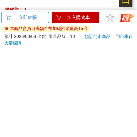
緒幾乎把我壓垮。
提醒您！！
身為領導者，若陷入「負能量」情緒，後果是極其危險的。我當
金石堂及銀行均不會請您操作ATM! 如接獲電話要求您前往
時意識到，自己已經被負能量纏身，如果不儘快轉念、積極尋求
ATM提款機，請不要聽從指示，以免受騙上當！
化解方式，不僅要面對財務黑洞，甚至可能涉及法律責任，當時
我還面臨著無法回台灣的風險。
退換貨須知：
所以我要提醒大家：「負能量」一旦出現，只會讓人落井下石。
**提醒您，鑑賞期不等於試用期，退回商品須為全新狀態**
它不會幫你解決問題，反而會帶來更大的損失。尤其是領導者，
依據「消費者保護法」第19條及行政院消費者保護處公告之
更應該時刻自我覺察，警惕自己是否正被負能量困住。
「通訊交易解除權合理例外情事適用準則」，以下商品購買
後，除商品本身有瑕疵外，將不提供7天的猶豫期：
正能量是前進的力量
易於腐敗、保存期限較短或解約時即將逾期。（如：生
「正能量」與負能量剛好相反，它是一種正向的循環，能不斷擴
大影響力，帶來前進的動力。
鮮食品）
簡單來說，正能量就是一種「利他」的精神。
依消費者要求所為之客製化給付。（客製化商品）
還是回到我自身的例子來說明。當年，合夥人捲款潛逃，我一夕
報紙、期刊或雜誌。（含MOOK、外文雜誌）
之間背上鉅額債務，內心陷入極度的絕望與憤怒，對未來更是充
經消費者拆封之影音商品或電腦軟體。
滿恐懼。那段時間，我常被自責與焦慮折磨，無法釋放內心的壓
非以有形媒介提供之數位內容或一經提供即為完成之線
力，這是人生中最痛苦的一段經歷。
上服務，經消費者事先同意始提供。（如：電子書、電
所幸，我太太每天都耐心開導我（她是慈濟人），陪我一起用不
子雜誌、下載版軟體、虛擬商品…等）
同角度去看待這段經歷。經過一段時間的沉澱與自我覺察，我終
已拆封之個人衛生用品。（如：內衣褲、刮鬍刀、除毛
於醒悟：不能再讓負面情緒主宰我的人生。就在這個轉念的當