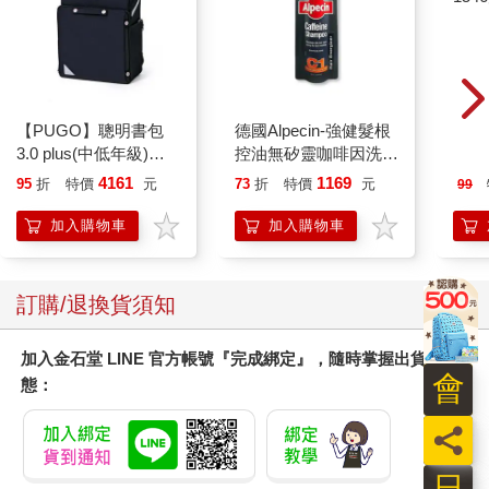
．喜悅：540
正能量不僅帶來高頻率，更能創造積極的人際循環，讓身心產生
正向的推動力。
富能量，則是進一步整合正能量與實踐力的狀態。它不只是感覺
良好，而是能夠穩定地轉化為影響力與結果，讓我們在順境中擴
【PUGO】聰明書包
德國Alpecin-強健髮根
今周
張，在逆境中復原，並持續創造價值。
3.0 plus(中低年級)酷
控油無矽靈咖啡因洗髮
154
黑 全新進化玩美上市
凝露375ml/瓶-C1強健
4161
1169
95
折
特價
元
73
折
特價
元
99
負能量是一種無形的黴菌
髮根(護髮洗髮精/男士
負能量，就像一顆爛蘋果。分享一則小故事：有位農夫，每天細
調理頭皮洗髮液/0矽靈
加入購物車
加入購物車
滋潤洗頭髮水/一般髮
心照料自己的果園，蘋果長得又紅又亮。有一天，他發現樹上有
質適用)
一顆蘋果出現了腐爛跡象，表面浮現幾處小小黑斑。他沒有立即
處理，結果幾天後，那些黑斑迅速擴散開來。最終，他不得不花
訂購/退換貨須知
費大量時間與心力清理整個果園，損失了大半的收成。
負能量，就像這種看不見的黴菌，是一種無形的負擔，悄悄侵蝕
加入金石堂 LINE 官方帳號『完成綁定』，隨時掌握出貨動
我們的心，讓人陷入低落、沮喪與焦慮之中。它常常伴隨著內心
會
態：
的不安與焦躁來臨，而最可怕的是，很多時候，當事人根本沒察
覺自己已經被捲進了這股危險的漩渦。
員
我自己也曾經歷過。過去，我因為信任一位合夥人，將財務全權
交給他處理，沒想到他利用政府補助款設下陷阱，把錢捲走，卻
日
讓我跳入了那個深坑。我差點無法全身而退，那段時間，負面情