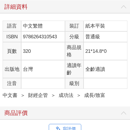
我就會開始在意車子的整潔、不讓太太亂放東西，我們可能會因
詳細資料
此發生爭執，結果反而是花錢買煩惱，不值得。
相反地，我買重機，把錢花在讓自己開心的事上，騎重機太太無
法要塞滿雜物，我也可以一圓年少時的夢想，這是一舉兩地的圓
語言
中文繁體
裝訂
紙本平裝
滿。
隨著年紀增長，我不再追求那些外在的表象，反而更重視內心的
ISBN
9786264310543
分級
普通級
平靜和生活的本質，那是一種反璞歸真、追求素質的心境。因為
我發現，真正重要的，是內心有沒有力量，是否從不從容。你可
商品規
頁數
320
21*14.8*0
以問問自己：我現在過的是不是我真正想要的生活？
格
現在的我，正活出自己真正想要的樣子。這麼多學生、朋友，看
到他們因為我的陪伴和教導而改變人生，我覺得這就是最大的成
適讀年
出版地
台灣
全齡適讀
就感。社會也給了我很多正向的回饋。曾有人問我怎麼定位我自
齡
己？是老師、醫師、企業家，還是心理輔導師？我說，我是「善
注音
級別
財童子」— 不只是物質上的財富，而是希望能帶給大家真正的善
和祝福。
中文書
＞
財經企管
＞
成功法
＞
成長/致富
「富能量」比「正能量」更重要
我們常常聽到「正能量」，但是我要告訴大家，「富能量」比
商品評價
「正能量」重要。每件事都往好處想、樂觀、積極是「正能
量」。但你有沒有發現，理想很豐滿，現實很骨感，有時候再怎
麼想得正面，現實還是會讓你感到無力？
寫評價