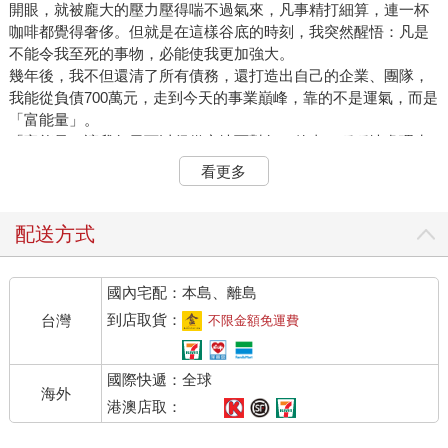
開眼，就被龐大的壓力壓得喘不過氣來，凡事精打細算，連一杯
咖啡都覺得奢侈。但就是在這樣谷底的時刻，我突然醒悟：凡是
不能令我至死的事物，必能使我更加強大。
幾年後，我不但還清了所有債務，還打造出自己的企業、團隊，
我能從負債700萬元，走到今天的事業巔峰，靠的不是運氣，而是
「富能量」。
「富能量」讓我每天可以很從容地面對每一件事，穩穩地處理生
活裡的大小事。對我來說，這就是一種圓滿。
看更多
所以，低谷絕對不是終點，反而是人生重新定義自己的機會。重
要的不是你現在哪裡，而是你願不願意重新開始。以前我當廣告
人，歷經負債、清償，到現在站上演講台、出版書籍，甚至幫助
配送方式
無數人突破人生的瓶頸，走到「富能量學第一人」的這個位置，
我覺得我真正找到了自己想要的生活方式。現在的我，不只是物
國內宅配：本島、離島
質上穩定，內心也很富足，那種飽滿和平衡的感覺，真的很棒。
有時候我的學生來台南參加課程後的體驗活動，我開車去接他
到店取貨：
台灣
不限金額免運費
們，他們看到我的車都會很驚訝，會問我：「老師，你怎麼開這
台車？」其實，這是一輛很舊的SUV 休旅車，車內也很亂，因為
國際快遞：全球
我太太常用那輛車，東西塞得像移動倉庫一樣。很多人會問我為
海外
什麼不換一輛新車，我都笑笑地說，其實不是不能換，我隨時都
港澳店取：
可以買一輛新車，不換是因為換了反而不快樂。一旦換了新車，