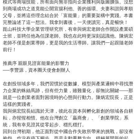
模式等商場技能，所有面向無非指向企業獲利與版圖擴張。沒想
到商場成功之道竟能公開宣揚利他、善的循環、夫妻和諧與孝順
父母，並將這些理念結合於「富能量」的重要架構中實踐。本書
完整論述了這一想法。我拿到書後，一天便讀完，真是暢快！
崑山科技大學企業管理研究所，有幸與炳宏老師合作開設產業碩
士班，並聘任他為任課老師。我也在此時更深刻認識他。陳炳宏
老師不僅是創業導師，更是我的生活導師。讓我們一起跟隨老師
前行！
推薦序 親眼見證富能量的影響力
──李豐源，資本圈天使會創辦人
在創投領域多年，我們習慣於從數據、模型與產業邏輯中尋找潛
力企業的蛛絲馬跡，但有些力量，雖難量化，卻無比關鍵——那
就是一位創業者面對困境時的心態與行動力。陳炳宏院長，正是
這樣的實踐者。
我與炳宏院長結識於天津，彼此在資本與孵化新創的領域各自耕
耘，亦惺惺相惜。他在台灣創立「贏商會」、「創業學院」系
統，我有幸見證其從零起步、穩扎穩打。
回到台灣初期，他正面對從中國合作失敗所帶來的挑戰，卻沒有
抱怨，也沒有停下腳步，而是主動重整方向，積極展開新的起