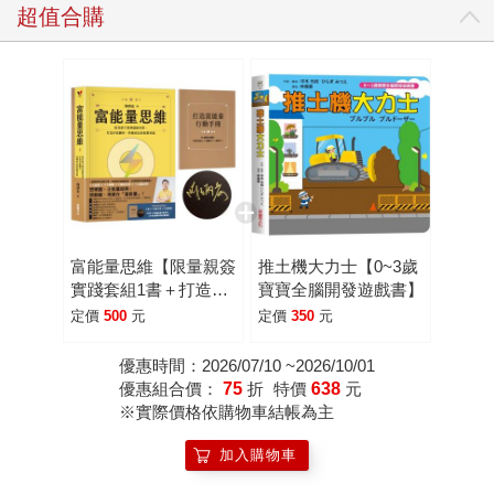
超值合購
富能量思維【限量親簽
推土機大力士【0~3歲
實踐套組1書＋打造富
寶寶全腦開發遊戲書】
能量行動手冊】：從負
定價
500
元
定價
350
元
債千萬到億級事業，打
造谷底翻身、持續成長
優惠時間：2026/07/10 ~2026/10/01
的致勝系統
優惠組合價：
75
折
特價
638
元
※實際價格依購物車結帳為主
加入購物車