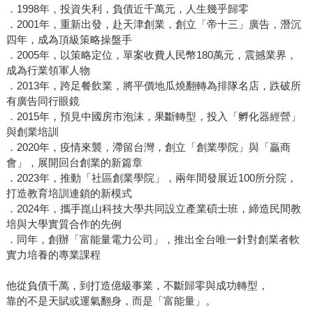
．1998年，投資失利，負債近千萬元，人生幾乎歸零
．2001年，重新出發，赴天津創業，創立「帝十三」廣告，潛沉
四年，成為頂級策略操盤手
．2005年，以策略定位，單案收費人民幣180萬元，震撼業界，
成為行業領軍人物
．2013年，跨足餐飲業，將平價地瓜燒翻轉為排隊名店，跌破所
有廣告同行眼鏡
．2015年，預見中國房市泡沫，果斷轉型，投入「孵化器經營」
與創業培訓
．2020年，疫情來襲，滯留台灣，創立「創業學院」與「贏商
會」，展開回台創業的新篇章
．2023年，推動「社區創業學院」，兩年間發展近100所分院，
打造教育培訓連鎖的新模式
．2024年，攜手崑山科技大學共同設立產業碩士班，締造民間教
培與大學實質合作的先例
．同年，創辦「富能量電力公司」，推出全台唯一針對創業者軟
實力培養的專業課程
他從負債千萬，到打造億級事業，不斷歸零與成功轉型，
靠的不是天賦或運氣翻身，而是「富能量」。