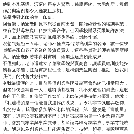
他到本系演講。演講內容令人驚艷，跳脫傳統、大膽創新，每個
作品與案例都令人難忘且深刻。
這是我對老師的第一印象。
回台後，炳宏老師原本想從台南出發，開始經營他的培訓事業，
並有意與母校崑山科技大學合作。但因學校體系受限於許多法
規，加上南部教育培訓風氣不夠熱絡，最終作罷。
沒想到短短三五年，老師不僅成為台灣培訓業的名師，數千位學
員都是來自各行各業的優質負責人，這些學員對老師的黏著度極
高。炳宏老師若非真材實料，絕無法達成如此成果。
不僅如此，老師還建立了創業學院與贏商會，讓學員結訓後能持
續相互學習，並落實課程理念，建構創業生態圈，推動「從我到
我們」的共善共好精神。
令我最讚嘆的是，目前整個創業學院及贏商會系統已相當龐大，
但老師仍是獨自一人，連特助都沒有。我不知道他如何應付這麼
多的工作量。但儘管工作繁忙，老師依然保持從容優雅。他說：
「我建構的是一個能自我運作的系統。」令我非常佩服與敬仰。
出於好奇，我開始參加炳宏老師的課程。第一堂便是「富能量」
課程，這再次讓我驚訝不已！這是我認識的第一位企業顧問講
師，會提到家業與事業雙修，甚至認為唯有家業成，事業才能成
功。我原以為創業路上只能聚焦資金、技術、領導、團隊與商業