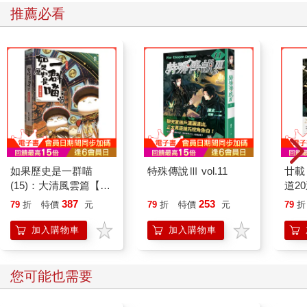
推薦必看
傳遞給周圍的人。所以，千萬不要小看自己的一個情緒、一個念
頭或一個感受。當我們處於不同的心理狀態時，一種內在的能量
波動，也會影響身邊的人、事、環境，甚至自己的選擇與行動。
生活與工作中，這些看不見的「能量」，正默默地牽引著我們的
情緒、行為與決策。我將能量分為三種形態：負能量、正能量與
富能量。前兩者大家可能已耳熟能詳，但在這本書中，我特別想
強調的，是「富能量」的價值與關鍵。
我之所以特別關注這些，是因為自己曾經陷入「負能量」的漩
渦。那段時間，我對未來失去信心，對周遭環境充滿質疑，甚至
一度懷疑人生的意義。
因此，我鼓勵每一位讀者，要認識這三種能量的特質與影響力。
如果歷史是一群喵
特殊傳說Ⅲ vol.11
廿載
如果你能學會掌握「正能量」與「富能量」，我可以說，你幾乎
(15)：大清風雲篇【萌
道2
已經站在「人生勝利組」的起跑線上了。
貓漫畫學歷史】
387
253
79
折
特價
元
79
折
特價
元
79
折
能量有三種：負能量、正能量與富能量看似無形的能量，其實是
可以被感知，也能被測量的。美國心理學家大衛．霍金斯博士
加入購物車
加入購物車
（Dr. David R. Hawkins）在其著作《心靈能量》（Power vs.
Force）中，提出了「情緒與振動頻率」的關聯模型，說明每一種
人類情緒都對應一個特定的能量頻率。這個頻率反映了一個人當
您可能也需要
下的能量場，也顯示了他與世界互動時所產生的影響力。在霍金
斯博士的能量量表中，負面情緒的振動頻率排列如下：