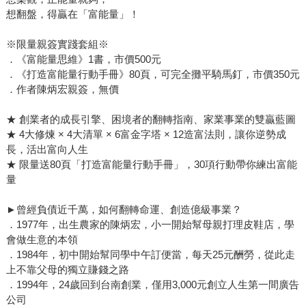
想翻盤，得贏在「富能量」！
※限量親簽實踐套組※
．《富能量思維》1書，市價500元
．《打造富能量行動手冊》80頁，可完全攤平騎馬釘，市價350元
．作者陳炳宏親簽，無價
★ 創業者的成長引擎、困境者的翻轉指南、家業事業的雙贏藍圖
★ 4大修煉 × 4大清單 × 6富金字塔 × 12造富法則，讓你逆勢成
長，活出富向人生
★ 限量送80頁「打造富能量行動手冊」，30項行動帶你練出富能
量
►曾經負債近千萬，如何翻轉命運、創造億級事業？
．1977年，出生農家的陳炳宏，小一開始幫母親打理皮鞋店，學
會做生意的本領
．1984年，初中開始幫同學中午訂便當，每天25元酬勞，從此走
上不靠父母的獨立賺錢之路
．1994年，24歲回到台南創業，僅用3,000元創立人生第一間廣告
公司