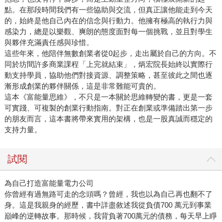
點。在那段時間我們有一些協助與交流，但真正讓他能走到今天
的，始終是他自己內在的信念與行動力。他擁有極高的執行力與
感染力，總是以樂觀、爽朗的態度面對每一個挑戰，並且對學生
與夥伴充滿責任感與珍惜。
這些年來，他陪伴無數創業者從0起步，走出屬於自己的方向。不
同於坊間許多商業課程「上完就結束」，炳宏院長始終以實際行
動支持學員，協助他們對接資源、調整策略，甚至彼此之間也逐
漸形成創業的夥伴關係，這是非常難能可貴的。
這本《富能量思維》，不只是一本關於思維轉變的書，更是一套
可實踐、可複製的創業行動指南。對正在創業或準備踏出第一步
的朋友而言，這本書將帶來實用的架構，也是一股真誠而穩定的
支持力量。
試閱
為自己打造富能量電力公司
你曾經有過無路可走的念頭嗎？曾經，我也以為自己再也翻不了
身。這是我親身的經歷，書中詳盡敘述我從負債700 萬元到事業
巔峰的逆轉故事。那時候，我背負著700萬元的債務，每天早上睜