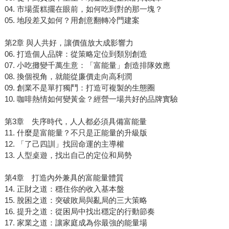
04. 市場蛋糕擺在眼前，如何吃到對的那一塊？
05. 地段差又如何？用創意翻轉冷門建案
第2章 與人共好，讓價值放大成影響力
06. 打造個人品牌：從策略定位到類別創造
07. 小吃攤變千萬生意：「富能量」創造排隊效應
08. 換個視角，就能從廉價走向高利潤
09. 創業不是單打獨鬥：打造可複製的生態圈
10. 咖啡熱情如何變黃金？經營一場共好的品牌實驗
第3章 失序時代，人人都必須具備富能量
11. 什麼是富能量？不只是正能量的升級版
12. 「了己四訓」找回命運的主導權
13. 人型桌遊，找出自己的定位和局勢
第4章 打造內外兼具的富能量體質
14. 正財之道：穩住你的收入基本盤
15. 脫困之道：突破敗局與亂局的三大策略
16. 提升之道：從困局中找出穩定的行動節奏
17. 家業之道：讓家庭成為你最強的能量場