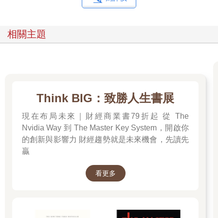
但是擁有「富能量」就不同了，「富能量」不只是情緒上的樂
觀，而是一種內外兼具的「能量狀態」。「富能量」有三個層
面：
相關主題
1. 當你有好的生活習慣、情緒管理能力，面對壓力不會崩潰，反
而知道怎麼調整，恭喜你，此時的你已經進入「身心穩定」的富
能量狀態。
2. 當你不需要為了三餐煩惱，能夠自己決定生活的樣貌，擁有選
擇的自由。恭喜你，此時的你已經進入「經濟獨立」的富能量狀
Think BIG：致勝人生書展
態。
3. 當你不只顧好自己，還有能力影響他人、幫助別人，讓自己活
現在布局未來｜財經商業書79折起 從 The
得有意義。恭喜你，此時的你已經進入「價值輸出」的富能量狀
Nvidia Way 到 The Master Key System，開啟你
態。
的創新與影響力 財經趨勢就是未來機會，先讀先
贏
如果「正能量」像是一個好天氣，讓你心情好；「富能量」就是
那個讓天氣好的太陽，太陽本身就有力量，就算外面下雨，太陽
看更多
一出來，雨就停了。有「富能量」的人，下雨天不但自己有傘能
撐、還有能力借傘給別人。「富能量」就是這樣強大、強大到吸
引內在力量與外在資源，這兩者宛如最強而有力的後盾，能長期
支撐你的選擇、實現你的價值。