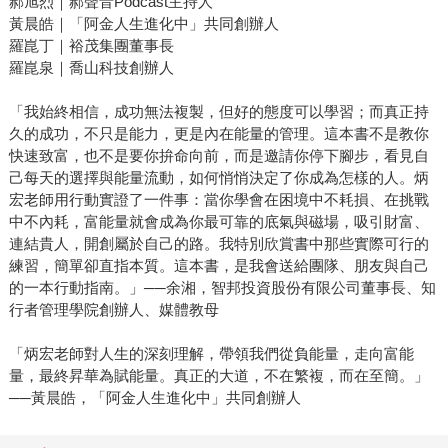
郝旭烈｜郝聲音Podcast主持人
黃晨皓｜「阿金人生進化中」共同創辦人
羅崑丁｜裕茂集團董事長
羅崑泉｜喬山科技創辦人
「我始終相信，成功無法複製，但好的態度可以學習；而真正持
久的成功，不只是能力，更是內在能量的管理。這本書不是教你
快速致富，也不是要你拚命向前，而是邀請你停下腳步，看見自
己每天的選擇與能量流動，如何悄悄決定了你成為怎樣的人。炳
宏老師用行動實證了一件事：當你學會在困境中不耗損、在挑戰
中不內耗，富能量就會成為你最可靠的底氣與磁場，吸引財富、
連結貴人，開創屬於自己的路。我特別欣賞書中那些實際可行的
練習，簡單卻直指本質。這本書，是我會送給團隊、朋友與自己
的一本行動指南。」──余湘，智邦投資股份有限公司董事長、知
行者管理學院創辦人、媒體教母
「炳宏老師對人生的深刻理解，帶領我們從負能量，走向富能
量，最終昇華為賦能量。真正的大道，不在繁複，而在至簡。」
──黃晨皓，「阿金人生進化中」共同創辦人