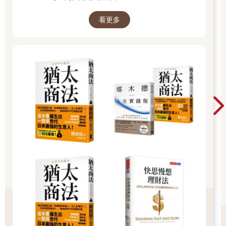
請跟著故事中「經常立下目標，卻屢屢面臨挫敗」的主角，共同
朝目標邁進吧。
看更多
無論你是終日忙碌、一再拖延進修計畫的上班族，還是想改變永
遠敗給懶惰的自己，請從最能引起共鳴的章節開始閱讀，相信你
會有意想不到的收穫！
米田瑪麗娜