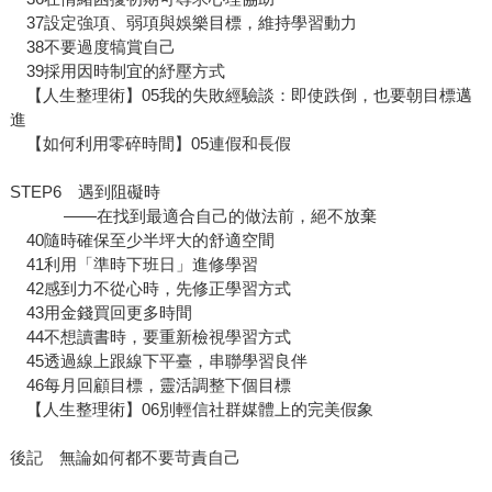
37設定強項、弱項與娛樂目標，維持學習動力
38不要過度犒賞自己
39採用因時制宜的紓壓方式
【人生整理術】05我的失敗經驗談：即使跌倒，也要朝目標邁
進
【如何利用零碎時間】05連假和長假
STEP6 遇到阻礙時
——在找到最適合自己的做法前，絕不放棄
40隨時確保至少半坪大的舒適空間
41利用「準時下班日」進修學習
42感到力不從心時，先修正學習方式
43用金錢買回更多時間
44不想讀書時，要重新檢視學習方式
45透過線上跟線下平臺，串聯學習良伴
46每月回顧目標，靈活調整下個目標
【人生整理術】06別輕信社群媒體上的完美假象
後記 無論如何都不要苛責自己