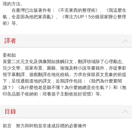
境的方法。
在臺灣已出版著作有：《不丟東西的整理術》、《我這麼生
氣，全是因為他把家弄亂》、《專注力UP！5分鐘居家辦公整理
術》等。
譯者
姜柏如
喜愛二次元文化及偶像開始接觸日文，翻譯領域除了心理勵志、
兒少文學、居家布置、園藝、瑜珈及輕小說等書籍外，亦從事影
視字幕翻譯、遊戲翻譯在地化校稿。力求在保留原文意象的前提
下，呈現通順道地的譯文，近期譯作包括：《我們為什麼要閱
讀？》《為什麼他老是聽不懂？為什麼她總是在生氣？》和《無
印良品親子收納術：培養孩子主動收拾好習慣》等。
目錄
前言 努力與幹勁並非達成目標的必要條件