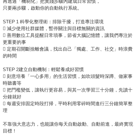
再透過「機制化」把實踐步驟內建成日常習慣，
只要兩步驟，啟動你的自動執行系統。
STEP 1 科學化整理術：排除干擾，打造專注環境
 減少使用社群媒體，暫停關注與目標無關的資訊
 善用數位工具提醒日常瑣事，節省大腦記憶體，讓我們專注於
更重要的事
 定期召開斷捨離會議，找出自己「獨處、工作、社交」時浪費
的時間
STEP 2建立自動機制：輕鬆養成好習慣
 刻意培養「一心多用」的生活習慣，如吹頭髮時深蹲、做家事
時聽書等
 把門檻變低，讓執行更容易，與其一次學習三十分鐘，先讀十
分鐘就好
 每週安排固定時段打掃，平時利用零碎時間進行三分鐘簡單整
理
不靠強大意志力，也能讓你每天自動啟動、自動前進，最終實現
目標！