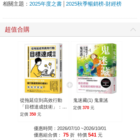
相關主題：
2025年度之書
2025秋季暢銷榜-財經榜
超值合購
從拖延症到高效行動
鬼迷藏(1) 鬼童謠
「目標達成技術」：從
定價
370
元
房間整理到時間管理，
定價
350
元
讓好習慣自動化的46
個練習
優惠時間：2026/07/10 ~2026/10/01
優惠組合價：
75
折
特價
541
元