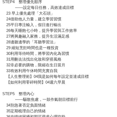
STEP4 整理優先順序
——設定每日任務，高效達成目標
23 早上優先處理「大石頭」
24借助他人力量，建立學習習慣
25平日專注輸入，假日進行輸出
26每天睡飽七小時，提升學習與工作效率
27將興趣融入家務，提升生活滿足感
28邊聽邊學的「耳聽學習法」
29 縮短烹飪時間也是一種投資
30利用等待時間，將學習內化為習慣
31用刪去法找出化妝和穿搭風格
32非必要的購物，限縮在生日當月
33有效利用午休時間充實自我
【人生整理術】04我是如何每年設定並達成目標
【如何利用零碎時間】04週六早晨
STEP5 整理內心
――驅散焦慮，一鼓作氣朝目標前行
34別急著否定負面情緒
35定期梳理自己的情緒
36在情緒困擾初期可尋求心理協助