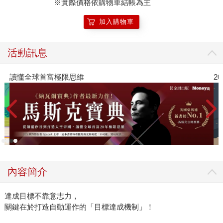
※實際價格依購物車結帳為主
加入購物車
活動訊息
讀懂全球首富極限思維
2
內容簡介
達成目標不靠意志力，
關鍵在於打造自動運作的「目標達成機制」！