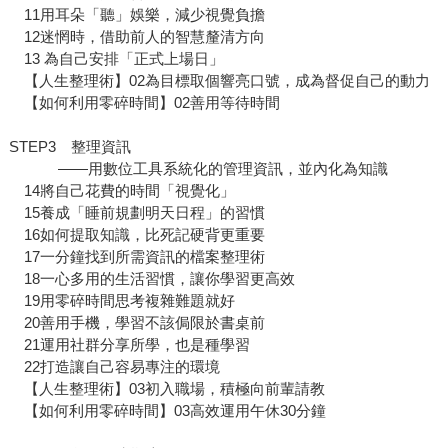
11用耳朵「聽」娛樂，減少視覺負擔
12迷惘時，借助前人的智慧釐清方向
13 為自己安排「正式上場日」
【人生整理術】02為目標取個響亮口號，成為督促自己的動力
【如何利用零碎時間】02善用等待時間
STEP3 整理資訊
——用數位工具系統化的管理資訊，並內化為知識
14將自己花費的時間「視覺化」
15養成「睡前規劃明天日程」的習慣
16如何提取知識，比死記硬背更重要
17一分鐘找到所需資訊的檔案整理術
18一心多用的生活習慣，讓你學習更高效
19用零碎時間思考複雜難題就好
20善用手機，學習不該侷限於書桌前
21運用社群分享所學，也是種學習
22打造讓自己容易專注的環境
【人生整理術】03初入職場，積極向前輩請教
【如何利用零碎時間】03高效運用午休30分鐘