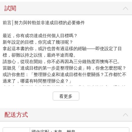
試閱
前言│努力與幹勁並非達成目標的必要條件
最近，你有成功達成任何個人目標嗎？
新年設定的目標，你完成了幾項呢？
拿起這本書的你，或許也曾有過這樣的經驗——即使設定了目
標，卻難以持之以恆，最終半途而廢。
請放心，從現在開始，你不必再因為三分鐘熱度而懊悔不已。
當聽見「達成目標的第一步是整理辦公桌」時，你會怎麼想呢？
或許你會想：「整理辦公桌和達成目標有什麼關係？工作都忙不
過來了，哪還有時間整理辦公桌？」
事實上，盲目地坐在雜亂的辦公桌前，非但做事沒效率，還無法
集中注意力。
看更多
「整理」在本書中的意義是整理「頭腦」和「環境」，進而建立
能堅持實現目標的一套機制系統。
具體而言，包括以下幾點：
配送方式
 清理混沌的頭腦，消除雜念（腦內整理）
國內宅配：本島、離島