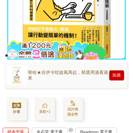
呀哈★吉伊卡哇旋風再起，精選周邊看過
加購
來
寫評價
好書
喜歡+1
賺金幣
?
紙本平裝
金石堂 電子書
Readmoo 電子書