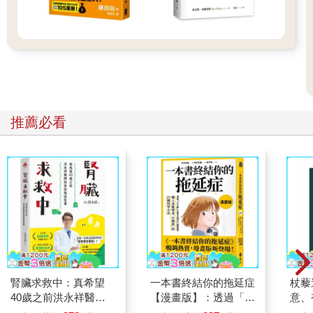
推薦必看
腎臟求救中：真希望
一本書終結你的拖延症
杖藜
40歲之前洪永祥醫師
【漫畫版】：透過「小
意、
就告訴我這些事
行動」打開大腦的行動
恭談