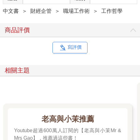
因此，我不會過度信任自己的意志力，而是適度依賴可靠的做
中文書
＞
財經企管
＞
職場工作術
＞
工作哲學
法，就算要花錢，也在所不惜。
正因如此，缺乏恆毅力的我，仍能在繁忙的工作之餘，持續達成
許多個人目標。
商品評價
這背後的關鍵，正是本書所強調的「自動機制」。
在本書中，我將毫不保留地分享我親身實踐的有效方法，例如：
寫評價
 打造專屬學習空間，騰出三．五坪私人空間佈置成咖啡廳，營
造專注環境
 定期舉辦「斷捨離會議」，揪出時間小偷，只做重要的事
相關主題
 與其硬記死背，不如打造能快速找到答案的查詢系統
 打破學習場域的限制，睡覺和泡澡時也能有效學習
 整理手機桌面，只保留真正想看到的資訊
 建立「平日知識輸入，假日知識輸出」的模式
 每月回顧目標，根據執行情況調整下一步的目標
讀到這裡，你可能會感覺做起來很困難。
老高與小茉推薦
事實上，不只是我，許多我的客戶也都透過這些方法克服了意志
力薄弱的問題，成功達成了各自的目標，想必你一定也辦得到！
Youtube超過600萬人訂閱的【老高與小茉Mr &
本書的每個章節開頭，都用一篇淺顯有趣的漫畫作為情境引導，
Mrs Gao】，推薦過這些書！