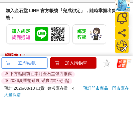
加入金石堂 LINE 官方帳號『完成綁定』，隨時掌握出貨動
態：
提醒您！！
金石堂及銀行均不會請您操作ATM! 如接獲電話要求您前往
立即結帳
加入購物車
ATM提款機，請不要聽從指示，以免受騙上當！
※ 下方點圖前往本月金石堂強力推薦
※ 2026夏季暢銷展-采實2書75折起
退換貨須知：
**提醒您，鑑賞期不等於試用期，退回商品須為全新狀態**
預計 2026/08/10 出貨
參考庫存量：4
預訂門市商品
門市庫存
大量採購
依據「消費者保護法」第19條及行政院消費者保護處公告之
「通訊交易解除權合理例外情事適用準則」，以下商品購買
後，除商品本身有瑕疵外，將不提供7天的猶豫期：
易於腐敗、保存期限較短或解約時即將逾期。（如：生
鮮食品）
依消費者要求所為之客製化給付。（客製化商品）