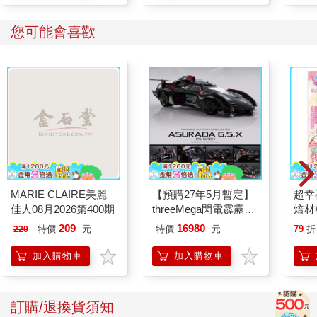
您可能會喜歡
MARIE CLAIRE美麗
【預購27年5月暫定】
超幸
佳人08月2026第400期
threeMega閃電霹靂車
焙材
VA Hi-SPEC UNITED
愛配
209
16980
特價
元
特價
元
79
折
220
阿斯拉 G.S.X RS
SIREN 黑色限定
加入購物車
加入購物車
訂購/退換貨須知