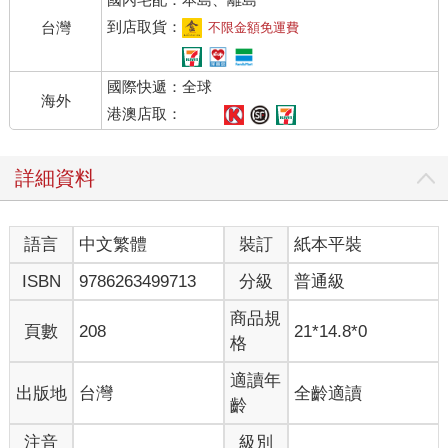
 減少視線範圍內的干擾，僅保留必要物品（環境整理）
 將目標落實於日常生活（建立機制系統）
到店取貨：
台灣
不限金額免運費
你是否有過這樣的經歷：打開課本想自學，卻連十分鐘都讀不下
國際快遞：全球
去，或是常被雜念干擾，在不知不覺中浪費時間。
海外
無論是缺乏專注力導致學習受挫，還是立下目標卻半途而廢，問
港澳店取：
題不在於你缺乏幹勁，而是你尚未優化周遭環境，建立將目標融
入日常生活的機制系統。
詳細資料
與其依賴意志力硬撐，例如考前開夜車，囫圇吞棗地狂寫題庫，
不如建立一套機制，在最短的時間內高效達標。
語言
中文繁體
裝訂
紙本平裝
在這裡，我先簡單介紹一下自己。
我是全職的不動產開發專員，副業則是整理收納顧問，同時從事
ISBN
9786263499713
分級
普通級
寫作、媒體邀訪等公關活動。
此外，我也在工作之餘，攻讀一橋大學MBA研究所的夜間碩士
商品規
頁數
208
21*14.8*0
班，並於二○二二年取得企業管理碩士學位。後來還考取了不動產
格
經紀人資格，並基於興趣進修商務英文、中文會話等課程。
從這些經歷來看，各位讀者應該很難想像，其實我的恆毅力並不
適讀年
出版地
台灣
全齡適讀
強。
齡
如果單靠意志力苦撐，人不僅容易感到疲倦，即使坐在桌前打開
注音
級別
書本，八成只會徒增滑手機的時間而已。