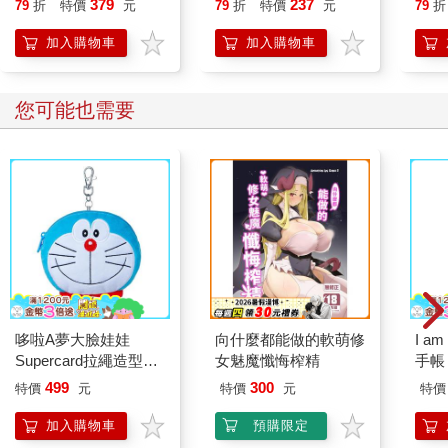
379
237
79
折
特價
元
79
折
特價
元
79
折
開關，懶人也能變身
想
「行動派」的37個科
加入購物車
加入購物車
學方法
您可能也需要
哆啦A夢大臉娃娃
向什麼都能做的軟萌修
I a
Supercard拉繩造型悠
女魅魔懺悔榨精
手帳
遊卡【受託代銷】
499
300
特價
元
特價
元
特價
加入購物車
預購限定