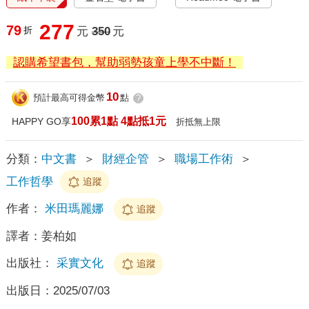
277
79
折
元
350
元
認購希望書包，幫助弱勢孩童上學不中斷！
10
預計最高可得金幣
點
?
100累1點 4點抵1元
HAPPY GO享
折抵無上限
分類：
中文書
＞
財經企管
＞
職場工作術
＞
工作哲學
追蹤
作者：
米田瑪麗娜
追蹤
譯者：
姜柏如
出版社：
采實文化
追蹤
出版日：
2025/07/03