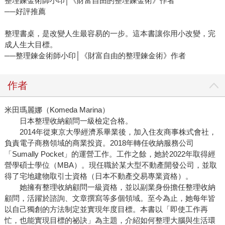
整理鍊金術師小印│《財富自由的整理鍊金術》作者
──好評推薦
整理書桌，是改變人生最容易的一步。這本書讓你用小改變，完
成人生大目標。
──整理鍊金術師小印│《財富自由的整理鍊金術》作者
作者
米田瑪麗娜（Komeda Marina）
日本整理收納顧問一級檢定合格。
2014年從東京大學經濟系畢業後，加入住友商事株式會社，
負責電子商務領域的商業投資。2018年轉任收納服務公司
「Sumally Pocket」的運營工作。工作之餘，她於2022年取得經
營學碩士學位（MBA）。現任職於某大型不動產開發公司，並取
得了宅地建物取引士資格（日本不動產交易專業資格）。
她擁有整理收納顧問一級資格，並以副業身份擔任整理收納
顧問，活躍於諮詢、文章撰寫等多個領域。至今為止，她每年皆
以自己獨創的方法制定並實現年度目標。本書以「即使工作再
忙，也能實現目標的祕訣」為主題，介紹如何整理大腦與生活環