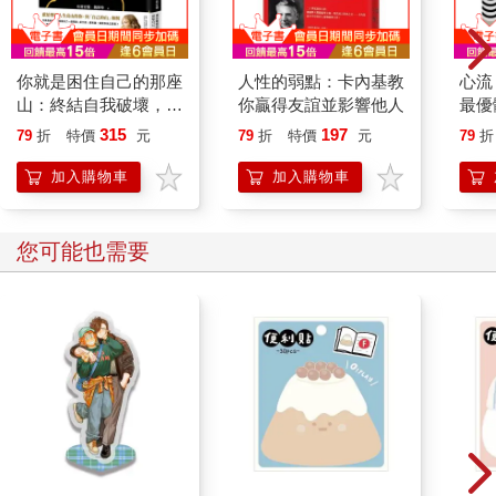
你就是困住自己的那座
人性的弱點：卡內基教
心流
山：終結自我破壞，實
你贏得友誼並影響他人
最優
現自我掌控（暢銷燙銀
中文
315
197
79
折
特價
元
79
折
特價
元
79
折
版）
加入購物車
加入購物車
您可能也需要