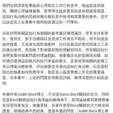
我們這群譯者從事臨床心理衛生工作已有多年，無論是提供個
別、團體心理健康服務、督導學生臨床實習或是各類講座授課，
認知行為治療的思維與概念都在其中扮演相當重要的角色，也可
以說是吾人在實務中應用相當廣泛的一門學科。
目前坊間有關認知行為相關的參考書目琳瑯滿目，常常令許多學
生、實習生、新手治療師以及資深工作者目不暇給，而不知道該
如何挑選；又或者在面對個案時，往往容易流於形式與落入工具
的僵化使用，而忽略了對個案狀態的理解與同在。而有關認知行
為學派看待個案問題的理論觀點、個案概念化的架構與步驟、如
何適切運用認知模式的技巧來協助案主、妥善使用相關的架構工
具以增進治療效果、評估個案是否適合認知行為治療，以及面對
阻抗的個案如何因應等等，都是吾人臨床實務上常見的重要議
題。在本書中，上述的問題皆有觀念詳細、條理清楚的介紹及說
明。
本書作者Judith Beck博士，不但是Aaron Beck醫師的女兒，同時
也是Beck醫師認知行為理論的嫡傳弟子，其理論涵養與實務歷練
皆深受同業肯定，無庸置疑。其著作更受Beck醫師的大力推崇與
讚賞，堪稱經典中的經典。透過本書的問世，Judith Beck博士希