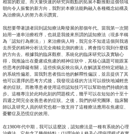
相當的歡迎。而大量快速的研究與觀點的拓展不斷推動這個領域
朝向令人振奮的新方向，我對於本療法能夠融入各種概念結構及
為治療病人的努力表示讚賞。
我想要帶著讀者回到認知療法剛發展的那個年代。當我第一次開
始用一連串治療程序，也就是我後來所謂的認知療法（現多半稱
為「認知行為療法」）來治療病人時，我完全不知道這個與我過
去所受的精神分析法完全南轅北側的療法，將會指引我到什麼樣
的方向去。根據我的臨床觀察、系統化的臨床研究以及實驗心
得，我推論出在憂慮或焦慮的精神症狀中，其核心議題可能跟某
些思考的障礙有關，這些疾病反映出病人在解讀某些特定經驗上
的系統性偏差。當我對患者指出他的解釋性偏誤，並且提供了其
他可以選擇的思考方式後，我發現這樣的方法可以很快地減輕患
者的症狀。而教導患者使用這些認知技巧可以幫助他們持續的進
步。這種專注於此時此刻的問題模式，幾乎可以在短短的十至十
四週之間完全改善患者的症狀。之後，我們的研究團隊、臨床醫
師以及研究人員的研究也都一致支持了這種療法應用在焦慮症、
憂鬱症及恐慌症的效用。
在1980年代中期，我可以這麼說，認知療法是一種有系統的心理
治療法。它包含了幾個特點：(1)理論的人格及心理病理模式有實