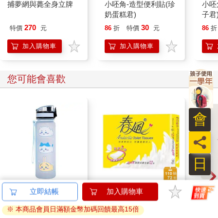
捕夢網與薨全身立牌
小呸角-造型便利貼(珍
小呸
奶蛋糕君)
子君
270
30
特價
元
86
折
特價
元
86
折
加入購物車
加入購物車
您可能會喜歡
會
員
日
IMPACT 吉伊卡哇水杯
春風抽取式衛生紙 110
寶島少
(500ML)#寶寶藍
抽x12包x6袋
期
IMCHB01LB
539
1079
特價
元
78
折
特價
元
95