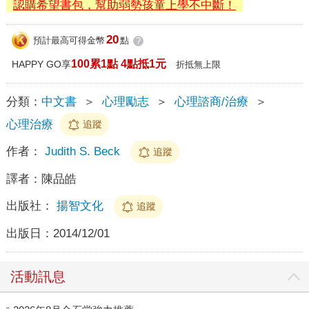
認購希望書包，幫助弱勢孩童上學不中斷！
20
預計最高可得金幣
點
?
100累1點 4點抵1元
HAPPY GO享
折抵無上限
分類：
中文書
＞
心理勵志
＞
心理諮商/治療
＞
心理治療
追蹤
作者：
Judith S. Beck
追蹤
譯者：
陳品皓
出版社：
揚智文化
追蹤
出版日：
2014/12/01
活動訊息