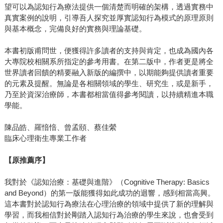
望可以為認知行為療法提供一個清楚而明確的架構，透過實務中
真實案例的說明，引導吾人探究並厚實認知行為模式的原理原則
與基本概念，完備良好的實務與理論基礎。
本書初版甫問世，便獲得許多讀者的支持與肯定，也成為國內各
大專院校相關系所指定的參考用書。在第二版中，作者更是將全
世界讀者回饋的精要融入新版的編撰中，以期能夠提供讀者重要
的元素及提醒。無論是各相關領域的學生、研究生，或是新手，
乃至於資深治療師，本書都相當值得參考閱讀，以持續精進本職
學能。
陳品皓、羅愔愔、曾孟頤、蔡佳縈
臨床心理衛生專業工作者
【原推薦序】
我對於《認知治療：基礎與進階》（Cognitive Therapy: Basics
and Beyond）的第一版能獲得如此成功的迴響，感到相當高興。
這本書對於認知行為療法在心理治療的領域中提供了新的理解與
學習，而我相信對於剛踏入認知行為治療的學生來說，也會受到