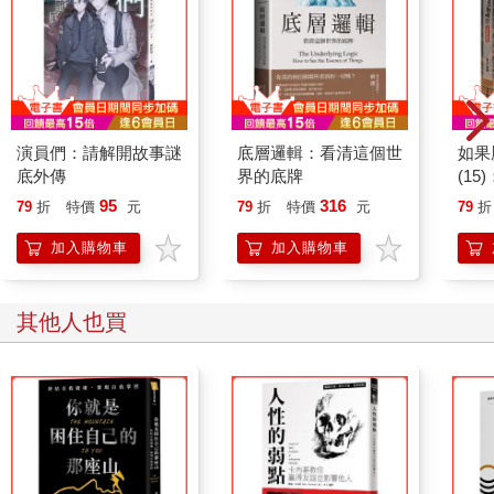
演員們：請解開故事謎
底層邏輯：看清這個世
如果
底外傳
界的底牌
(1
貓漫
95
316
79
折
特價
元
79
折
特價
元
79
折
加入購物車
加入購物車
其他人也買