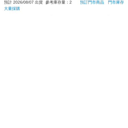
加入購物車
加入購物車
訂購/退換貨須知
加入金石堂 LINE 官方帳號『完成綁定』，隨時掌握出貨動
態：
提醒您！！
金石堂及銀行均不會請您操作ATM! 如接獲電話要求您前往
ATM提款機，請不要聽從指示，以免受騙上當！
退換貨須知：
**提醒您，鑑賞期不等於試用期，退回商品須為全新狀態**
依據「消費者保護法」第19條及行政院消費者保護處公告之