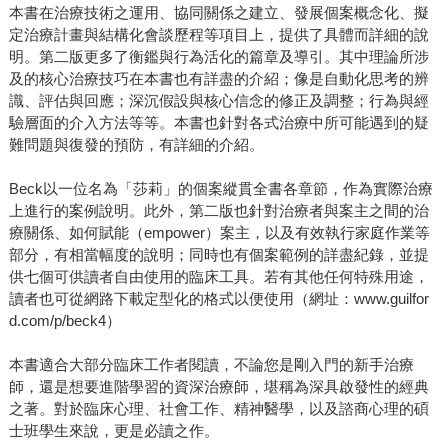
本書在治療技術之運用、協同關係之建立、發展個案概念化、擬
定治療計畫與結構化會談歷程等項目上，提供了具體而詳細的說
明。第二版更多了衡鑑與行為活化的篇章及導引。其中理論所涉
及的核心治療技巧在本書也有詳盡的介紹；像是自動化思考的辨
識、評估與回應；深沉假設與核心信念的修正及調整；行為與經
驗層面的介入方法等等。本書也針對各式治療中所可能遇到的疑
難問題與復發的預防，有詳細的介紹。
Beck以一位名為「莎莉」的個案縱貫全書各章節，作為實際治療
上進行的案例說明。此外，第二版也針對治療者與案主之間的治
療關係、如何賦能（empower）案主，以及有效執行家庭作業等
部分，有相當幅度的說明；同時也有個案範例的詳盡紀錄，並提
供七個可供讀者自由使用的臨床工具。若有其他任何特殊用途，
讀者也可從網路下載定型化的格式以便使用（網址：www.guilfor
d.com/p/beck4）
本書適合大部分臨床工作者閱讀，不論您是剛入門的新手治療
師，還是想要進階學習的資深治療師，堪稱為深具啟發性的經典
之著。對於臨床心理、社會工作、精神醫學，以及諮商心理的碩
士班學生來說，更是必讀之作。