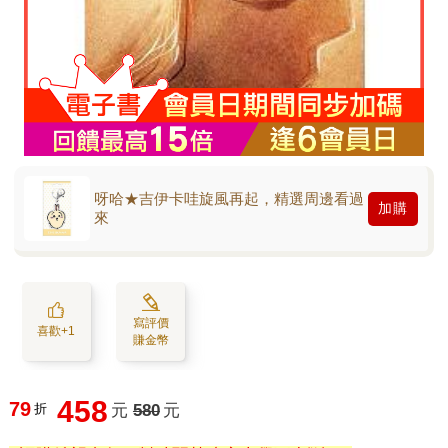
呀哈★吉伊卡哇旋風再起，精選周邊看過
加購
來
寫評價
喜歡+1
賺金幣
458
79
折
元
580
元