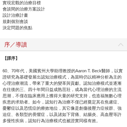
實現宏觀的治療目標
會談間的治療方案設計
設計治療計畫
規劃個別會談
決定問題的焦點
序／導讀
【譯序】
60、70年代，美國賓州大學助理教授的Aaron T. Beck醫師，以實
證研究為基礎發展出認知治療模式，為當時仍以精神分析為主的
心理治療潮流，帶來了重大的變革與貢獻。認知治療模式並逐漸
在往後的三、四十年間日益成熟茁壯，成為當代心理治療的主流
思潮，不僅在臨床應用上獲得大量的研究支持，也造福無數心理
疾患的求助者。如今，認知行為治療不僅已經奠定其在焦慮症、
憂鬱症以及恐慌症的療效地位，其它像是創傷後壓力症候群、強
迫症、各類型的畏懼症，以及諸如下背痛、結腸炎、高血壓等許
多慢性疾病，認知行為治療模式也被證實同樣有效。