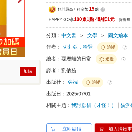
15
預計最高可得金幣
點
?
100累1點 4點抵1元
HAPPY GO享
折抵無
分類：
中文書
＞
文學
＞
圖文繪本
作者：
切莉亞．哈登
追蹤
?
繪者：
耍廢貓的日常
追蹤
?
譯者：
劉倩茹
加購
出版社：
尖端
追蹤
?
出版日：
2025/07/01
相關主題：
我討厭貓（才怪！）
貓派
立即結帳
加入購物車