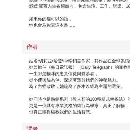
頽鰾 涵蓋人生各類面向，包含生活、工作、玩樂、
如果你的貓可以的話，
牠也會為你寫這本書……
作者
姓名:切莉亞•哈登\n\r暢銷書作家，其作品在全球累
她曾擔任《每日電訊報》（Daily Telegraph）的寵
一生都是貓咪的忠實信徒與愛慕者，
從小便與貓為伴、深深著迷於牠們的神秘魅力。
為了向貓致敬，她編寫了多本以貓為主題的選集。
她同時也是熱銷系列《教人類的100種貓式幸福法》
更是一位具有專業資格的貓行為學家，真正了解貓，
也真正懂得貓教我們的生活智慧。
譯者