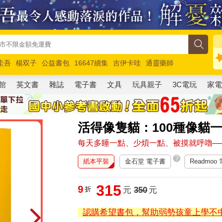
圭吾
楊双子
公益書包
16647續集
吉伊卡哇
通靈藥師
路邊攤新作
馬斯克
玩具總動員5
超慢跑
館
英文書
雜誌
電子書
文具
玩具親子
3C電玩
家
活得像隻貓：100種像貓
每天多睡一點、少煩一點、被摸就呼嚕──
?
紙本平裝
金石堂 電子書
Readmoo
315
9
折
元
350
元
認購希望書包，幫助弱勢孩童上學不