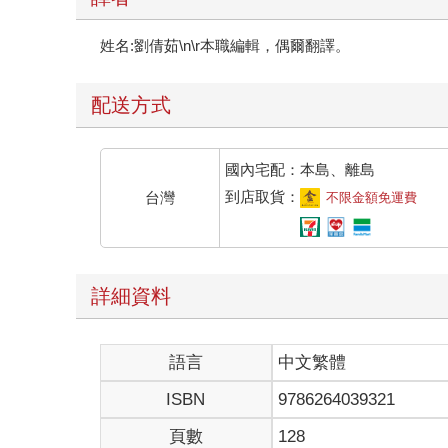
姓名:劉倩茹\n\r本職編輯，偶爾翻譯。
配送方式
國內宅配：本島、離島
到店取貨：
台灣
不限金額免運費
詳細資料
語言
中文繁體
ISBN
9786264039321
頁數
128