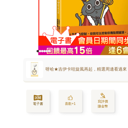
呀哈★吉伊卡哇旋風再起，精選周邊看過來
寫評價
電子書
喜歡+1
賺金幣