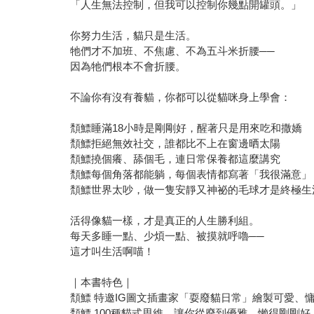
「人生無法控制，但我可以控制你幾點開罐頭。」
你努力生活，貓只是生活。
牠們才不加班、不焦慮、不為五斗米折腰──
因為牠們根本不會折腰。
不論你有沒有養貓，你都可以從貓咪身上學會：
頽鰾睡滿18小時是剛剛好，醒著只是用來吃和撒嬌
頽鰾拒絕無效社交，誰都比不上在窗邊晒太陽
頽鰾撓個癢、舔個毛，連日常保養都這麼講究
頽鰾每個角落都能躺，每個表情都寫著「我很滿意」
頽鰾世界太吵，做一隻安靜又神祕的毛球才是終極生
活得像貓一樣，才是真正的人生勝利組。
每天多睡一點、少煩一點、被摸就呼嚕──
這才叫生活啊喵！
｜本書特色｜
頽鰾 特邀IG圖文插畫家「耍廢貓日常」繪製可愛、
頽鰾 100種貓式思維，讓你從廢到優雅，懶得剛剛