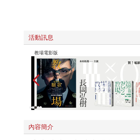
活動訊息
十字殺手【艾迪．弗林系列 前傳】
內容簡介