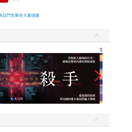
商品
門市庫存
大量採購
新封面×透明書衣×燙銀加工，售完即絕版
時報經典展69折起