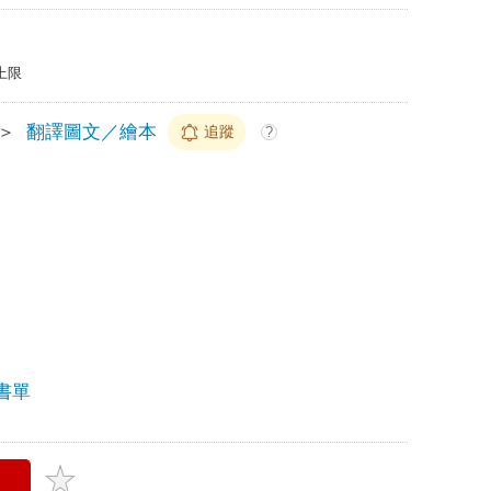
上限
＞
翻譯圖文／繪本
追蹤
?
書單