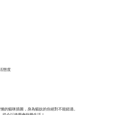
活態度
慵懶的貓咪插圖，身為貓奴的你絕對不能錯過。
好，從今以後學會快樂生活！