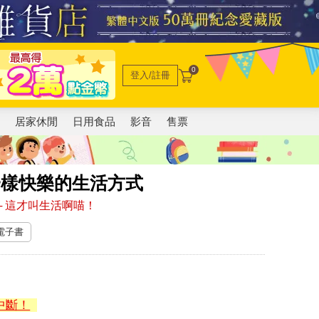
0
登入/註冊
電
居家休閒
日用食品
影音
售票
一樣快樂的生活方式
 這才叫生活啊喵！
 電子書
中斷！