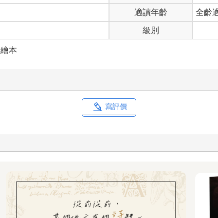
適讀年齡
全齡
級別
／繪本
寫評價