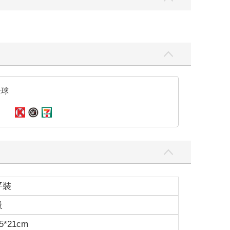
全球
平裝
級
5*21cm