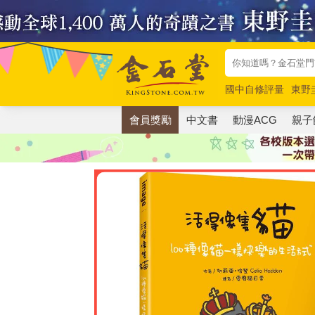
國中自修評量
東野
唯紅花綻放
奧德賽
會員獎勵
中文書
動漫ACG
親子