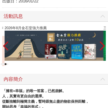
出版日：
2016/01/22
活動訊息
作
2026年8月金石堂強力推薦
三
內容簡介
「擁有
=
幸福」的唯一答案，已然崩解。
人，其實有更自由的選擇。
從斷捨離到極簡主義，暫時跟無止盡的物欲保持距離，
開始思考「幸福的形式」。