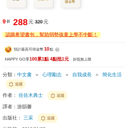
賺金幣
288
9
折
元
320
元
認購希望書包，幫助弱勢孩童上學不中斷！
10
預計最高可得金幣
點
?
100累1點 4點抵1元
HAPPY GO享
折抵無上限
分類：
中文書
＞
心理勵志
＞
自我成長
＞
簡化生活
追蹤
作者：
佐佐木典士
追蹤
譯者：
游韻馨
出版社：
三采
追蹤