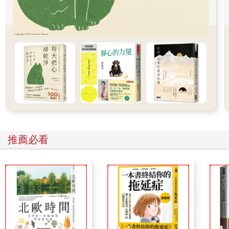
可惜的是，這些種種的念頭、思考，到頭來，搖身一變成了我們
的現實。從一個不存在的念，我們進入了一個虛擬實境。它本身
會活起來，成了另一個生命。我們人，有本事在一個簡單的狀況
上，再加上很多層次的考量。不光是參考過去所經歷的狀態和經
驗，還想預測未來的後果，也就把原本簡單的狀況複雜化了。
這些種種的考慮與投射和預測，讓我們不斷地過不去、反感、憂
鬱、恐懼，好像俄羅斯娃娃一樣，在身體上又加了一個身體，在
頭上再加了一個頭，到最後根本忘了原本只是很小、很簡單的一
個狀況。這個額外的頭和身體，好像變得跟真的一樣。我們可以
說，一切煩惱，都是過度思考所帶來的。回到身分，這也只是念
推薦必看
相所創出來的。身分，任何身分，也只是念相組合的。我們透過
念頭，自然產生種種區隔、分別、喜惡。於是把原本不存在的一
切給凝固了，變成我們大家每一個人的身分。身分，又離不開
「我」。「我」的存在，是要跟別人、跟環境區隔開來，才可以
成立，進而存續下去。沒有跟別人、跟身邊的環境區隔，「我」
自然就消失了。有意思的是，連這個區隔或隔離都離不開思考，
甚至就是念頭創造出來的。