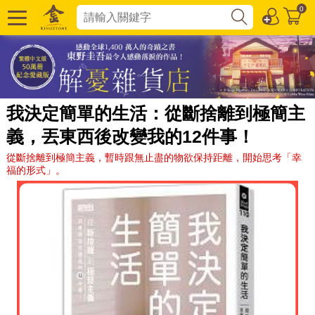
0
我決定簡單的生活：從斷捨離到極簡主
義，丟東西後改變我的12件事！
從斷捨離到極簡主義，暫時跟無止盡的物欲保持距離，開始思考「幸
福的形式」。