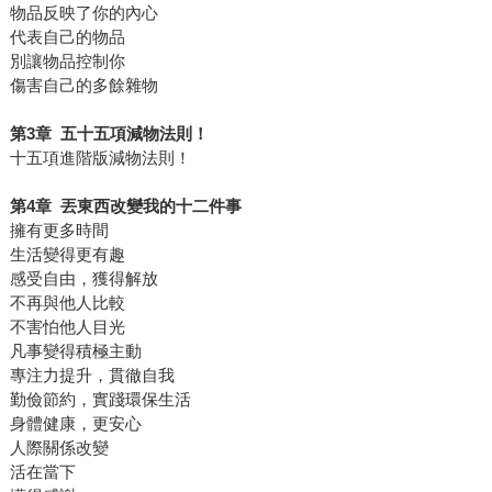
物品反映了你的內心
代表自己的物品
別讓物品控制你
傷害自己的多餘雜物
第
3
章
五十五項減物法則！
十五項進階版減物法則！
第
4
章
丟東西改變我的十二件事
擁有更多時間
生活變得更有趣
感受自由，獲得解放
不再與他人比較
不害怕他人目光
凡事變得積極主動
專注力提升，貫徹自我
勤儉節約，實踐環保生活
身體健康，更安心
人際關係改變
活在當下