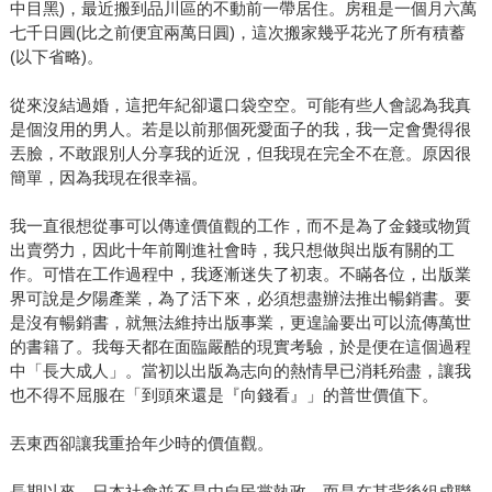
中目黑)，最近搬到品川區的不動前一帶居住。房租是一個月六萬
七千日圓(比之前便宜兩萬日圓)，這次搬家幾乎花光了所有積蓄
(以下省略)。
從來沒結過婚，這把年紀卻還口袋空空。可能有些人會認為我真
是個沒用的男人。若是以前那個死愛面子的我，我一定會覺得很
丟臉，不敢跟別人分享我的近況，但我現在完全不在意。原因很
簡單，因為我現在很幸福。
我一直很想從事可以傳達價值觀的工作，而不是為了金錢或物質
出賣勞力，因此十年前剛進社會時，我只想做與出版有關的工
作。可惜在工作過程中，我逐漸迷失了初衷。不瞞各位，出版業
界可說是夕陽產業，為了活下來，必須想盡辦法推出暢銷書。要
是沒有暢銷書，就無法維持出版事業，更遑論要出可以流傳萬世
的書籍了。我每天都在面臨嚴酷的現實考驗，於是便在這個過程
中「長大成人」。當初以出版為志向的熱情早已消耗殆盡，讓我
也不得不屈服在「到頭來還是『向錢看』」的普世價值下。
丟東西卻讓我重拾年少時的價值觀。
長期以來，日本社會並不是由自民黨執政，而是在其背後組成聯