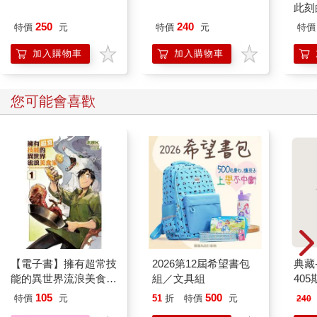
但是，假如我們繼續觀察這個存在的「我」，會發現它不只是這
此刻
個身體。我想表達的是，全部的我，包括我印象當中的「我」、
250
240
特價
元
特價
元
特價
念頭的「我」，遠遠超過這個「體」。也就是說，這個印象的
「我」遠遠超過肉體的我。一般來說，「我」，還包括一切的經
加入購物車
加入購物車
驗、情緒所帶來的滿足、傷害、傷疤，以及別人所稱讚、所看到
的我的形象。
您可能會喜歡
這些，還是離不開念頭所帶來的虛擬實境。說它不存在，它又存
在。說它存在，卻又找不到。這個虛擬實境，卻有決定一切的能
力，決定了我快樂不快樂、滿足不滿足、有成就沒有成就，讓我
們不斷地對人生有追求、有期待。隨時都讓我們認為人生就是要
追求比較完整的我，比較完美的我。這完美的我通常是透過物
質，以及財富、名氣、地位可以找到的。比如說，當學生的人，
就要透過學習，完成「我」的教育。受完教育了，「我」又希望
找到一個好工作，完成美好生涯的第一步。進一步，又希望找到
一個好伴侶，把「我」變成更完整的「我」。有了家庭，「我」
又延伸到孩子身上，希望他們能夠完成「我」對他們的期待。這
【電子書】擁有超常技
2026第12屆希望書包
典藏
一切，可以再進一步完整「我」。一直到人生的最後一口氣，
能的異世界流浪美食家
組／文具組
405
「我」始終只是種種過去所累積的念相，不能講它是真的有。因
(1)
105
500
為人生的這一切經驗，已經過去了，我們只是透過念相把它找回
特價
元
51
折
特價
元
240
來。所以，「我」是個大妄想，是我們無形當中，被這個念相綁