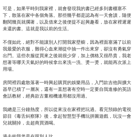
可是，如果平時到我家裡，就會發現我的書已經多到書櫃塞不
下，散落在家中各個角落。那些幾乎都是認為有一天會讀，隨便
翻閱幾頁就擱著，以及借來之後便提不起興趣看，放在家裡遲遲
未還的書。這就是我以前的生活。
不僅如此，絕對不能讓別人打開我家壁櫥，因為裡面塞滿了以前
我最愛的衣服，難得心血來潮從中抽一件出來穿，卻沒有勇氣穿
出門。這些衣服從買來之後就很少穿，加上價格又很昂貴，我老
想著等哪天天氣好的時候拿出來洗一洗、燙一燙，就能再次派上
用場。
房間裡四處散落著一時興起購買的娛樂用品，入門款吉他與擴大
器早已積了一層灰，還有一直想著有空時一定要自我進修的英語
會話教材，經典款古董相機連用都沒用過。
我總是三分鐘熱度，所以從來沒在家裡把玩過。看完預錄的電視
節目《毒舌糾察隊》後，拿起智慧型手機玩拼圖遊戲，玩沒一會
兒就關掉，去超商買酒喝。
過去的我老是在跟別人比。