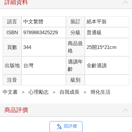
詳細資料
再進一步，上學後，我們的身分認同就更鞏固、更堅實了。我們
變成了一個班裡的一個同學，一個要表現得比別人好的學生。我
語言
中文繁體
裝訂
紙本平裝
們學會了要努力用功，在老師和其他同學面前要表現出可以得到
認可、贊許的一個樣子。這種身分，是最受大家歡迎的。
ISBN
9789863425229
分級
普通級
那時候，我們也已經懂了，懂得了快樂和不快樂。很自然的，我
商品規
頁數
344
25開15*21cm
們發現在家裡，有些行為會受到周邊人的歡迎或排斥。受到歡
格
迎，會強化我們的身分，會讓我們更趨向那個樣子。反過來，也
有許多互動讓別人不滿，甚至排斥。這些都會讓我們覺得不愉
適讀年
出版地
台灣
全齡適讀
快，反而強化了個人對自己、對別人的負面認同。
齡
注音
級別
等到我們進入青少年期，其他人的身分已經愈來愈堅固，而
「我」這個人也只是社會林林總總身分的一部份。這個身分的定
中文書
＞
心理勵志
＞
自我成長
＞
簡化生活
位，和「我」未來在社會要扮演的角色也分不開。「我」未來想
要扮演的社會角色，已經被自己指定的身分綁住了，也就是反映
「我」對我自己的認同。這個認同，是在個人的特質和環境互動
商品評價
中逐漸定型的。如果我剛好擅長體育，在別人眼中是運動明星，
我也會想往體育競爭去發展，覺得自己應該可以成為好球員或是
優秀的運動員。假如我個性內向，寧願安靜讀書，逐漸也就成為
寫評價
大家眼中學習好的孩子，自認為日後就應該成為學者。倘若我外