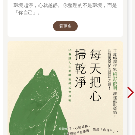
苦的根源。
環境越淨，心就越靜。你整理的不是環境，而是
「你自己」。
我們每一個人都曾經是嬰兒，也都會同意，嬰兒時期是我們一生
最快樂的時點。不光如此，我們每一個人都喜歡接觸嬰兒，嬰兒
看更多
反映出我們思考發展最直接、最原始的階段。嬰兒沒有思考的能
力，也可以說，沒有念頭時，一個人反而自然有了快樂，而這個
快樂不需要透過觀念的思考才能帶來。
一隻動物，狗、貓，其實跟嬰兒很像，它的思考流程很直接，不
是經過複雜的念頭來決定行為。一朵花，任何其他有生命的萬
物，也都是如此。有知覺，而這知覺帶來很直接的反應。
只有人，透過上千年、上萬年，甚至更長的時間，才懂得用思考
來作分別，衍生出更高層面的邏輯，來面對這個世界。上萬年的
演化所帶來的這一轉變，確實是人類這個物種的特色，讓我們脫
離「無思無想」無能思考的狀態。由思考推動出的進步與發達，
也就是我們的文明。
所以，我們人跟動物、植物……遠遠不同，我們透過思考可以規
劃、可以累積知識和經驗，可以從經驗中學習，進一步組出新的
觀念，還可以規劃、安排、左右未來。