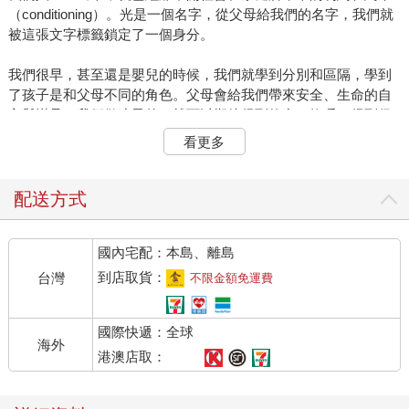
（conditioning）。光是一個名字，從父母給我們的名字，我們就
被這張文字標籤鎖定了一個身分。
我們很早，甚至還是嬰兒的時候，我們就學到分別和區隔，學到
了孩子是和父母不同的角色。父母會給我們帶來安全、生命的自
主與滿足。我們做孩子的，就可以期待得到飲食、飽暖，得到保
護。
看更多
有了兄弟姊妹，我們又理解了，原來手足的身分和我這個人的身
分不同。而且，在父母的眼中，他們的身分和我個人的身分又有
配送方式
許多地方不同。透過玩耍，我們自然會認出某個玩具是「我」
的，還會跟別人的比較。透過玩具的大小、顏色、功能、好不好
國內宅配：本島、離島
玩，我們就學會了建立自己獨立的身分，和兄弟姊妹、鄰居的孩
子區隔開來。也透過比較，自然也會跟父母要求比較「好」、比
到店取貨：
台灣
不限金額免運費
較「好玩」的玩具，在一群小孩子中，確立自己的身分。無形當
中，把這個玩具當成很重要的一部份，把這個身分當作自己。再
國際快遞：全球
懂事點，自然就會分辨出什麼是父母期待的表現、態度，為了滿
海外
足父母的期望，自然就鎖定一些行為來展現。透過這些種種互動
港澳店取：
的分別，我們很小就認識了自己在這個世界的身分，和在家庭中
的角色。