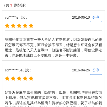
貌或身材出色，得到了同輩的關注，我也就更注重打扮和外表的
（共
3
則好評）
修飾，好繼續得到外界的肯定和特殊待遇。甚至，如果我個頭比
較瘦小，玩耍總是爭不贏，或許我會變得退縮，避開需要跟人競
分享
yu*****ish 說：
2018-06-19
爭的情況。
從特質，經過與外界的互動，一個人在無意間得到了鼓勵或否
定，而指派給自己一個未來的角色和身分。所以，很多年輕人會
剛開始看這本書有一些人會陷入有點焦慮，因為怎麼自己的東
想做醫生、護士、老師、家長、企業家、歌手、明星、學者、工
西怎麼丟都丟不完，而且會捨不得丟，總是想未來還會有某種
程師、技師……都離不開他自己所指定的身分，也反映了他對自
用途，最後陷入天人交戰中，但隨著不斷的練習，即使沒辦法
己的認同。
很有意思的是，我們華人對身分特別重視。也許這就是儒家思想
的影響，認為每個人在社會上都要有他的角色，他的身分。但
分享
ed*******516 說：
2016-04-26
是，這個角色和身分似乎已經合而為一。這一來，我們每一個人
都離不開社會上所扮演的角色，而個人在社會上扮演的角色，又
自然變成身分很重要的一部份。我們很常見到──人與人之間的稱
呼，都要掛上一個身分來鑑別。而且這個身分多半離不開角色，
始於近藤麻里惠引爆的「斷離捨」風暴，相關整理書籍在市面
例如：王教授、李老闆、邱董事長、林副總、盧總、張指揮官、
上劇增，但品質也相當參差不齊。 本書是本起點較為特殊的
陳工程師、楊老師、王同學、李小姐、林哥哥、陳小妹……也可
著作，講述的是其成為極簡主義者的心路歷程，花了相當的篇
以說，從這個稱謂，已經定出了這個人在社會所扮演的角色。