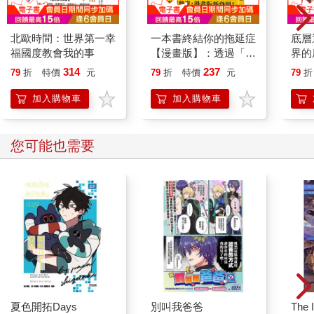
「我」其實就是個人的身分。這觀念是從很小、很早就建立起來
的。
北歐時間：世界第一幸
一本書終結你的拖延症
底層
福國度教會我的事
【漫畫版】：透過「小
界的
就連我們前面提過的嬰兒，在跟環境的互動中，也已經開始慢慢
行動」打開大腦的行動
建立一個獨立的「我」的概念。從一開始，只是追求生理的滿
314
237
79
折
特價
元
79
折
特價
元
79
折
開關，懶人也能變身
足，要食物、要飽暖、要喝水、要休息。漸漸地，從身體的滿足
「行動派」的37個科
加入購物車
加入購物車
感，逐漸導向情緒和思考的滿足。母親的一個動作、父親的一個
學方法
聲音，主要照顧者的一個反應，自然會落入嬰兒的思考範圍，影
響到他對自己、對他人的看法。「我」的觀念，就是在這些互動
您可能也需要
中自然產生的。透過多年的成長，「我」的身分就這麼卓然成形
了。
沒有思考，是不可能有「我」的。可惜的是，我們大家都以為──
一定要有「我」，才有生命。或者說，必須要有「我」，生命才
有意義。這一點，是錯的觀念。
其實，我們再怎麼努力去找「我」，是找不到的。我們指稱
「我」時，通常會用食指往胸口比著，也就是心的位置。這是表
達「我存在」很直觀的方式。
夏色開拓Days
別叫我爸爸
The 