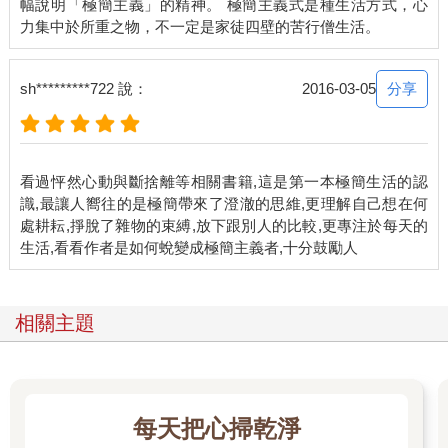
幅說明「極簡主義」的精神。 極簡主義式是種生活方式，心
有趣的是，別人這麼叫，自己也很理所當然，自己都被別人口中
的身分和角色給迷住了。好像不這麼稱呼，就看不到這個人。然
而，人被這麼稱呼習慣了，如果沒聽到，還會渾身不對勁。人家
分享
sh*********722 說：
2016-03-05
叫我楊老師、李老師，我就是老師的身分。那麼，就要有個當老
師的樣子。更有趣的是，換了一個角色，還要讓周邊的人跟著調
整稱謂，來確立這個新角色。有時候，這麼確立還不夠，還要昭
告天下。
看過怦然心動與斷捨離等相關書籍,這是第一本極簡生活的認
識,最讓人嚮往的是極簡帶來了澄澈的思維,更理解自己想在何
反過來，我們對別人也是一樣。用一個稱謂「框住」我們對他的
處耕耘,掙脫了雜物的束縛,放下跟別人的比較,更專注於每天的
看法，而這個看法其實是過去以來種種印象的積累。最可憐的
是，我們每一個人對別人一點都不客觀，都是從過去的制約來投
射出這個人的角色，並限制了我們對這個人的期待。在東方社
會，這個情況特別明顯，人就是會對有身分的人另眼看待。接下
相關主題
來，我要繼續談的是，為什麼一切的不快樂，全都和身分的認定
有關。
任何身分，包括「我」，也都只是念相
每天把心掃乾淨
個人的身分，包括「我」，是人類演化出來的念相，也是一切痛