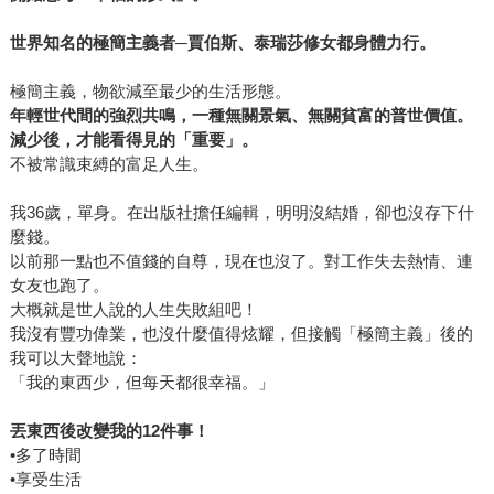
世界知名的極簡主義者
─
賈伯斯、泰瑞莎修女都身體力行。
極簡主義，物欲減至最少的生活形態。
年輕世代間的強烈共鳴，一種無關景氣、無關貧富的普世價值。
減少後，才能看得見的「重要」。
不被常識束縛的富足人生。
我36歲，單身。在出版社擔任編輯，明明沒結婚，卻也沒存下什
麼錢。
以前那一點也不值錢的自尊，現在也沒了。對工作失去熱情、連
女友也跑了。
大概就是世人說的人生失敗組吧！
我沒有豐功偉業，也沒什麼值得炫耀，但接觸「極簡主義」後的
我可以大聲地說：
「我的東西少，但每天都很幸福。」
丟東西後改變我的
12
件事！
•多了時間
•享受生活