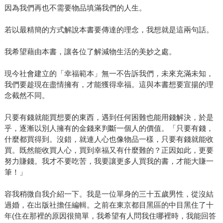
因為我們再也不需要物品填滿我們的人生。
若以最精簡的方式解說本書要傳達的理念，我想就是這兩句話。
我希望藉由本書，讓各位了解減物生活的美妙之處。
現今社會建立的「幸福範本」無一不告訴我們，未來充滿未知，
我們要趁現在盡情擁有，才能獲得幸福。這與本書想要宣揚的理
念截然不同。
只要有錢就能買想要的東西，遇到任何困難也能用錢解決，於是
乎，逐漸以別人擁有的金錢來判斷一個人的價值。「只要有錢，
什麼都買得到。沒錯，就連人心也像物品一樣，只要有錢就能收
買。既然能收買人心，買到幸福又有什麼難的？正因如此，更要
努力賺錢。我才不要吃苦，我要讓更多人買我的書，才能大賺一
筆！」
容我稍微自我介紹一下。我是一位單身的三十五歲男性，從沒結
過婚，在出版社擔任編輯。之前在東京都目黑區的中目黑住了十
年(住在那裡的原因很簡單，我希望有人問我住哪裡時，我能回答