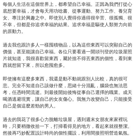
每個人生活在這個世界上，都希望自己幸福。正因為我們打從心
底想要幸福，才會每天用功唸書、從事運動、努力工作、養兒育
女、專注於興趣之中。即使別人覺得你過得很辛苦、很孤獨、很
不幸，但都是你追求幸福的結果。追求幸福是驅使人類努力向前
的原動力。
過去我也跟許多人一樣囤積物品，以為這些東西可以突顯自己的
價值，甚至能讓自己幸福。各位只要看過一開頭刊登的垃圾屋照
片就知道，我很喜歡留東西，屬於捨不得丟東西的個性，看到東
西就想留下來，所以愈囤愈多。
即使擁有這麼多東西，我還是動不動就跟別人比較，真的很可
悲。完全不知道自己該做什麼，思緒十分混亂，腦袋也無法思
考，任憑時間流逝。到最後開始後悔從事自己選擇的職業。成天
喝酒逃避現實，讓自己的女友傷心。我無力改變自己，只能接受
自己是個這麼差勁的男人。
過去的我花了很多心力脫離垃圾屋，遇到週末女朋友來家裡玩
時，只要稍微收拾一下，打掃看得見的地方，看起來就很整潔。
然後再巧妙配置設計時尚的個性擺設，利用間接照明營造氣氛。