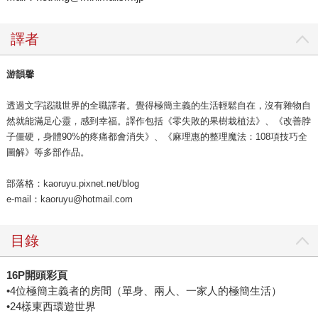
譯者
游韻馨
透過文字認識世界的全職譯者。覺得極簡主義的生活輕鬆自在，沒有雜物自
然就能滿足心靈，感到幸福。譯作包括《零失敗的果樹栽植法》、《改善脖
子僵硬，身體90%的疼痛都會消失》、《麻理惠的整理魔法：108項技巧全
圖解》等多部作品。
部落格：kaoruyu.pixnet.net/blog
e-mail：kaoruyu@hotmail.com
目錄
16P
開頭彩頁
•4位極簡主義者的房間（單身、兩人、一家人的極簡生活）
•24樣東西環遊世界