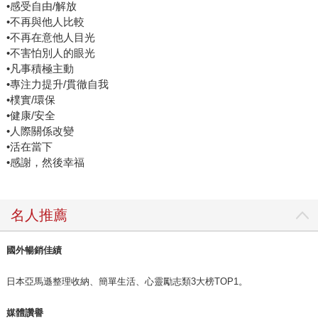
•感受自由/解放
•不再與他人比較
•不再在意他人目光
•不害怕別人的眼光
•凡事積極主動
•專注力提升/貫徹自我
•樸實/環保
•健康/安全
•人際關係改變
•活在當下
•感謝，然後幸福
名人推薦
國外暢銷佳績
日本亞馬遜整理收納、簡單生活、心靈勵志類3大榜TOP1。
媒體讚譽