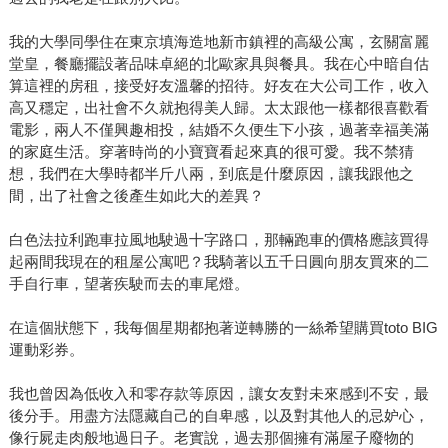
我的大學同學住在東京填海造地新市鎮裡的高級公寓，玄關富麗
堂皇，餐廳擺設著品味卓絕的北歐家具與餐具。我在心中暗自估
算這裡的房租，接受好友溫馨的招待。好友在大公司工作，收入
高又穩定，出社會不久就抱得美人歸。太太跟他一樣都很喜歡看
電影，兩人不僅興趣相投，結婚不久便生下小孩，過著幸福美滿
的家庭生活。穿著時尚的小寶寶看起來真的很可愛。我不禁猜
想，我們在大學時都半斤八兩，到底是什麼原因，讓我跟他之
間，出了社會之後產生如此大的差異？
白色法拉利跑車拉風地駛過十字路口，那輛跑車的價格應該買得
起兩間我現在的租屋公寓吧？我騎著以五千日圓向朋友買來的二
手自行車，望著疾駛而去的車尾燈。
在這個狀態下，我每個星期都抱著逆轉勝的一絲希望購買toto BIG
運動彩券。
我也曾因為低收入和零存款等原因，讓女友對未來感到不安，最
後分手。用盡方法隱藏自己的自卑感，以及對其他人的忌妒心，
像行屍走肉般地過日子。老實說，過去那個擁有滿屋子廢物的