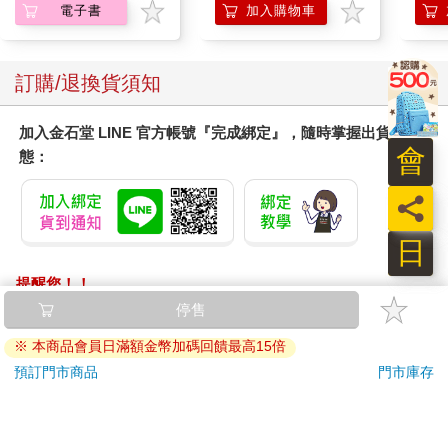
電子書
加入購物車
住，看不出來它的真實。
但是，千萬不要小看「我」的力量。為了生存，「我」一定要取
訂購/退換貨須知
勝，要在人生中得到我的地位，佔領生存的地盤，還要跟別人區
隔。透過區隔，「我」才可以生存，而區隔的方法不見得友善、
不見得和諧。拿人類歷史來看，幾乎都是抗爭對立的。「我」的
加入金石堂 LINE 官方帳號『完成綁定』，隨時掌握出貨動
生存，是需要磨擦，甚至衝突的。進一步觀察，連一個念頭都是
會
態：
透過比較、磨擦才可以產生的。更不用講「我」也是靠種種的對
立──跟生命對立、跟別人對立、跟自己對立，才能維持下去。而
員
且年紀愈大，愈堅固。愈可能忘記一切的「我」都還只是一個虛
擬實境。
日
這麼說，我永遠不可能滿足的。有了財富，就要更多財富。有了
提醒您！！
名，就要更多名。有了利，就要更多利。掌了權，還要更多權。
金石堂及銀行均不會請您操作ATM! 如接獲電話要求您前往
停售
我是永遠不可能滿足的，最多只可能滿足一時。得到了，接下來
ATM提款機，請不要聽從指示，以免受騙上當！
※ 本商品會員日滿額金幣加碼回饋最高15倍
又自然會期待更多，還要期待不一樣的。因為它本身就是從人間
的變化中取得的，而任何變化所帶來的境界，都是短暫的。
退換貨須知：
預訂門市商品
門市庫存
**提醒您，鑑賞期不等於試用期，退回商品須為全新狀態**
「我」永遠需要更多
依據「消費者保護法」第19條及行政院消費者保護處公告之
「通訊交易解除權合理例外情事適用準則」，以下商品購買