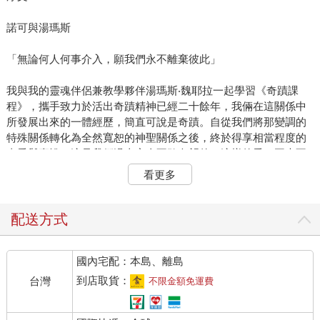
諾可與湯瑪斯
「無論何人何事介入，願我們永不離棄彼此」
我與我的靈魂伴侶兼教學夥伴湯瑪斯‧魏耶拉一起學習《奇蹟課
程》，攜手致力於活出奇蹟精神已經二十餘年，我倆在這關係中
所發展出來的一體經歷，簡直可說是奇蹟。自從我們將那變調的
特殊關係轉化為全然寬恕的神聖關係之後，終於得享相當程度的
真愛與喜悅，這是我們過去完全不敢奢望的。這樣的愛，再也不
受任何人或任何事的威脅，哪怕是死亡。
看更多
隨著這份真愛在我們心中的成長，它顯現得愈來愈發自覺，而且
不受動搖。連生活中各個層面的關係，包括過去所有的人與事，
配送方式
竟然也一併轉化了。而催化這一神奇轉變的動力，正是靠我們始
終如一給予對方無數寬恕的機會！
國內宅配：本島、離島
你若熟悉《奇蹟課程》，便知道它是一條覺醒之路，能解除人間
到店取貨：
台灣
不限金額免運費
一切苦難，而它的法寶僅僅只有一個，就是「練習寬恕」。但這
不是一般人所以為的寬恕，而是釜底抽薪的真寬恕；唯獨它，方