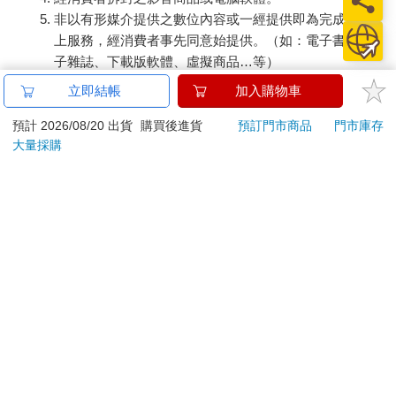
非以有形媒介提供之數位內容或一經提供即為完成之線
上服務，經消費者事先同意始提供。（如：電子書、電
子雜誌、下載版軟體、虛擬商品…等）
已拆封之個人衛生用品。（如：內衣褲、刮鬍刀、除毛
立即結帳
加入購物車
刀…等）
若非上列種類商品，均享有到貨7天的猶豫期（含例假
預計 2026/08/20 出貨
購買後進貨
預訂門市商品
門市庫存
大量採購
日）。
辦理退換貨時，商品（組合商品恕無法接受單獨退貨）必須
是您收到商品時的原始狀態（包含商品本體、配件、贈品、
保證書、所有附隨資料文件及原廠內外包裝…等），請勿直
接使用原廠包裝寄送，或於原廠包裝上黏貼紙張或書寫文
字。
退回商品若無法回復原狀，將請您負擔回復原狀所需費用，
嚴重時將影響您的退貨權益。