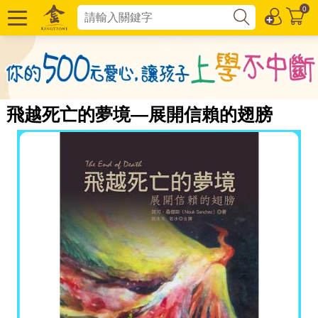
0
飛越死亡的夢境—展開信賴的翅膀