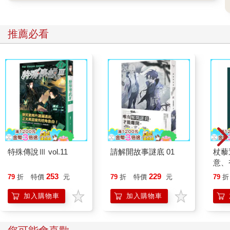
推薦必看
特殊傳說Ⅲ vol.11
請解開故事謎底 01
杖藜
意、
恭談
253
229
79
折
特價
元
79
折
特價
元
79
折
想
加入購物車
加入購物車