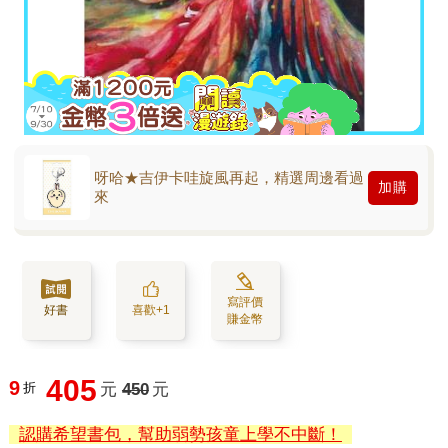
呀哈★吉伊卡哇旋風再起，精選周邊看過
加購
來
寫評價
好書
喜歡+1
賺金幣
405
9
折
元
450
元
認購希望書包，幫助弱勢孩童上學不中斷！