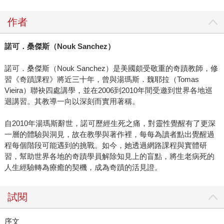
作者
諾可．桑傑斯（
Nouk Sanchez
）
諾可．桑傑斯（Nouk Sanchez）是美國頗受敬重的奇蹟教師，修
習《奇蹟課程》將近三十年，曾與湯瑪斯．魏耶拉（Tomas
Vieira）聯袂四處講學，並在2006到2010年間受邀到世界各地巡
迴講習。其教導一向以深刻而實用著稱。
自2010年湯瑪斯辭世，諾可歷經生死之痛，對靈性覺醒有了更深
一層的體驗與洞見，故在教學與著作裡，每每為讀者點出覺醒過
程每個階段可能遇到的挑戰。如今，她透過網路課程與實體研
習，幫助世界各地的奇蹟學員解除知見上的盲點，將生老病死的
人生經驗轉為療癒的契機，成為奇蹟的活見證。
試閱
序文