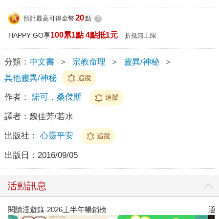
20
預計最高可得金幣
點
?
100累1點 4點抵1元
HAPPY GO享
折抵無上限
分類：
中文書
＞
宗教命理
＞
靈異/神秘
＞
其他靈異/神秘
追蹤
作者：
諾可．桑傑斯
追蹤
譯者：
魏佳芳/若水
出版社：
心靈平安
追蹤
出版日：
2016/09/05
活動訊息
閱讀漫遊錄-2026上半年暢銷榜
通