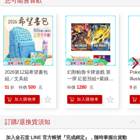
您可能會喜歡
2026第12屆希望書包
幻獸帕魯卡牌遊戲 第
Poke
組／文具組
一彈 紅藍預組+紫綠預
Illus
組 Dawn of Palpagos
Poke
500
1280
51
折
特價
元
特價
元
9
折
日文版（各一）
(Pokemo
Pres
加入購物車
加入購物車
訂購/退換貨須知
加入金石堂 LINE 官方帳號『完成綁定』，隨時掌握出貨動