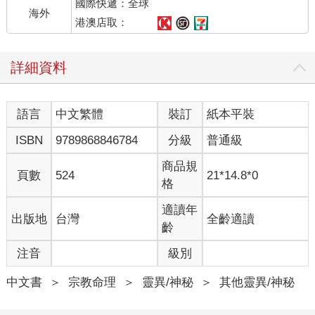
國際快遞：全球
能一舉消除人間所有的苦難。寬恕能使我們從一切逆境覺醒，而
海外
神聖關係可說為它提供了最有力的媒介；透過神聖關係，千古以
港澳店取：
來的無謂傷痛都會剎那間煙消雲散。我們僅需一段受到徹底寬恕
（或是「有心」徹底寬恕）的關係，便能從中領悟：真愛確實堅
詳細資料
不可摧，且永恆如是。同時我們也徹底看清了，世間所重視的特
殊之愛，只不過是存心仿冒真愛的贗品罷了。
語言
中文繁體
裝訂
紙本平裝
有一個簡單的方法能幫助我們辨別兩者：倘若你所經驗到的愛是
會變質的，或受制於某人某事、某種處境、某些條件，那就絕對
ISBN
9789868846784
分級
普通級
不是真愛。我們可能甘心安於人間的愛，其實它與真愛有天壤之
別；不論人間的愛怎樣想方設法妝扮成真愛，骨子裡其實是恨。
商品規
頁數
524
21*14.8*0
遺憾的是，這種有條件的特殊之愛，乃是促使世人不斷流轉於生
格
死輪迴的根本原因。總而言之，特殊之愛必然令人心碎，遲早會
導向毀滅與分裂的下場。
適讀年
出版地
台灣
全齡適讀
齡
注音
級別
中文書
＞
宗教命理
＞
靈異/神秘
＞
其他靈異/神秘