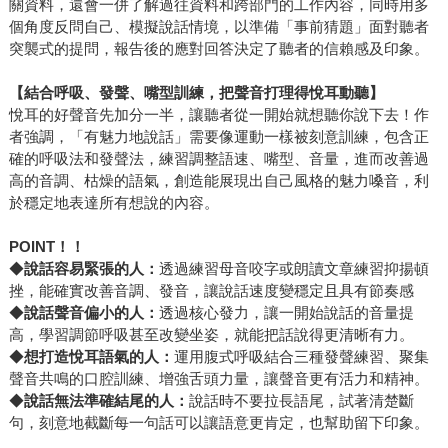
關資料，還會一併了解過往資料和跨部門的工作內容，同時用多
個角度反問自己、模擬說話情境，以準備「事前猜題」面對聽者
突襲式的提問，報告後的應對回答決定了聽者的信賴感及印象。
【結合呼吸、發聲、嘴型訓練，把聲音打理得悅耳動聽】
悅耳的好聲音先加分一半，讓聽者從一開始就想聽你說下去！作
者強調，「有魅力地說話」需要像運動一樣被刻意訓練，包含正
確的呼吸法和發聲法，練習調整語速、嘴型、音量，進而改善過
高的音調、枯燥的語氣，創造能展現出自己風格的魅力嗓音，利
於穩定地表達所有想說的內容。
POINT
！！
◆
說話容易緊張的人：
透過練習母音咬字或朗讀文章練習抑揚頓
挫，能確實改善音調、發音，讓說話速度變穩定且具有節奏感
◆
說話聲音偏小的人：
透過核心發力，讓一開始說話的音量提
高，學習調節呼吸甚至改變坐姿，就能把話說得更清晰有力。
◆
想打造悅耳語氣的人：
運用腹式呼吸結合三種發聲練習、聚集
聲音共鳴的口腔訓練、增強舌頭力量，讓聲音更有活力和精神。
◆
說話無法準確結尾的人：
說話時不要拉長語尾，試著清楚斷
句，刻意地截斷每一句話可以讓語意更肯定，也幫助留下印象。