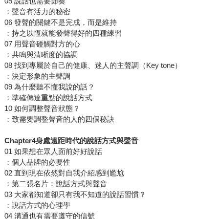
05 說話也需要節奏
：聲音有活力的秘密
06 發聲的關鍵不是完成，而是維持
：持之以恆就能發聲得好的四種練習
07 用聲音碰觸對方的心
：共鳴與清晰度的協調
08 找到專屬於自己的健康、迷人的主聲調（Key tone）
：決定形象的主聲調
09 為什麼聽不懂我說的話？
：準確傳達重點的說話方式
10 如何調整聲音狀態？
：致需要調整聲音的人的四個秘訣
Chapter4
身處遠距時代的說話方式與聲音
01 如果想在眾人面前好好說話
：個人品牌的必要性
02 直到現在依然對自我介紹感到尷尬
：第二張名片：說話方式與聲音
03 大家都知道卻只有我不知道的說話習慣？
：說話方式的心理學
04 溝通也有需要遵守的信號