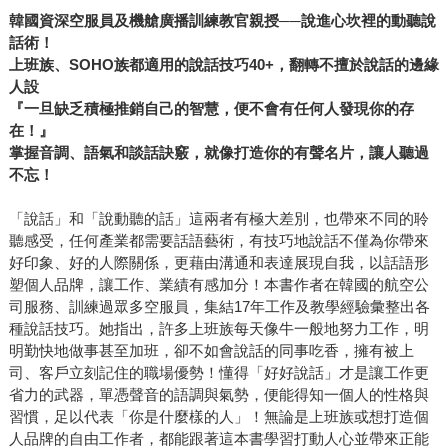
韓國資深空服員及機艙廣播訓練教官親授──說進心坎裡的動聽說
話術！
上班族、SOHO族都適用的說話技巧40+，翻轉不擅於說話的邊緣
人設
『一旦缺乏積極推銷自己的智慧，便不會有任何人發現你的存
在！』
掌握音調、語氣和談話訣竅，就像打造你的有聲名片，讓人聽過
不忘！
「說話」和「說動聽的話」這兩者有極大差別，也帶來不同的聆
聽感受，任何產業都需要話語藝術，有技巧地說話不僅為你帶來
好印象、好的人際關係，更藉由溝通和表達展現自我，以話語形
塑個人品牌，讓工作、業績有感加分！本書作者在韓國的航空公
司服務、訓練過眾多空服員，集結17年工作及教學經驗彙整出各
種說話技巧。她指出，許多上班族每天像牛一般地努力工作，明
明勤快地做事甚至加班，卻不如會說話的同事吃香，擁有被上
司、客戶立刻記住的職場優勢！懂得「好好說話」才是讓工作更
省力的武器，單憑聲音的語調與氣勢，便能得知一個人的性格與
習慣，足以代表「你是什麼樣的人」！無論是上班族或想打造個
人品牌的自由工作者，都能跟著這本書學習打動人心並帶來正能