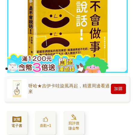
呀哈★吉伊卡哇旋風再起，精選周邊看過
加購
來
寫評價
電子書
喜歡+1
賺金幣