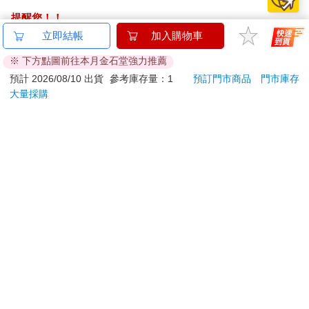
提醒您！！
金石堂及銀行均不會請您操作ATM! 如接獲電話要求您前往
立即結帳
加入購物車
ATM提款機，請不要聽從指示，以免受騙上當！
※ 下方點圖前往本月金石堂強力推薦
退換貨須知：
預計 2026/08/10 出貨
參考庫存量：1
預訂門市商品
門市庫存
大量採購
**提醒您，鑑賞期不等於試用期，退回商品須為全新狀態**
依據「消費者保護法」第19條及行政院消費者保護處公告之
「通訊交易解除權合理例外情事適用準則」，以下商品購買
後，除商品本身有瑕疵外，將不提供7天的猶豫期：
易於腐敗、保存期限較短或解約時即將逾期。（如：生
鮮食品）
依消費者要求所為之客製化給付。（客製化商品）
報紙、期刊或雜誌。（含MOOK、外文雜誌）
經消費者拆封之影音商品或電腦軟體。
非以有形媒介提供之數位內容或一經提供即為完成之線
上服務，經消費者事先同意始提供。（如：電子書、電
子雜誌、下載版軟體、虛擬商品…等）
已拆封之個人衛生用品。（如：內衣褲、刮鬍刀、除毛