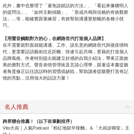
此外，書中也整理了「避免說錯話的方法」、「看起來像聰明人
的提問法」、「如何主動傾聽」、「形成共鳴與信賴的有效觀察
法」…等，能確實跟著練習，有效幫助溝通更順暢的各種小技
巧。
【用聲音觸動對方的心，在網路世代打造個人品牌】
在不需要面對面就能溝通、工作、談生意的網路世代與後疫情時
代，更需要話語藝術拉近距離、快速引起共鳴，更藉此打造個人
品牌風格。作者特別提出能建立好感的自我介紹法，帶來正面效
果的應對方式、聲音表情管理術及言談心理學，跟著這本書從聽
者角度修正以往說話時的習慣或缺陷，幫助讀者從聽覺打造有記
憶的亮點，活用強大的話語力量！
名人推薦
跨界聯合推薦！（以下依筆劃排序）
Vito大叔｜人氣Podcast「粉紅地獄辛辣麵」＆「大叔診聊室」主