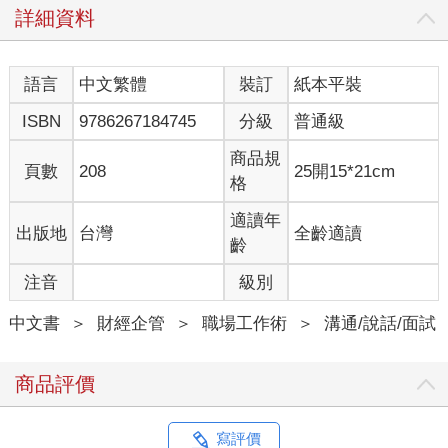
詳細資料
語言
中文繁體
裝訂
紙本平裝
ISBN
9786267184745
分級
普通級
商品規
頁數
208
25開15*21cm
格
適讀年
出版地
台灣
全齡適讀
齡
注音
級別
中文書
＞
財經企管
＞
職場工作術
＞
溝通/說話/面試
商品評價
寫評價