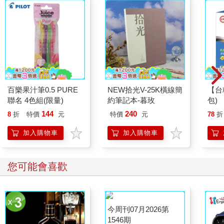
百樂果汁筆0.5 PURE
NEW拾光V-25K橫線簡
【台
聯名 4色組(限量)
約筆記本-暮玫
包)
144
240
8
折
特價
元
特價
元
78
折
加入購物車
加入購物車
您可能會喜歡