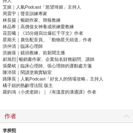
持人
艾姬｜人氣Podcast「慾望琦姬」主持人
周震宇｜聲音訓練專家
林長揚｜暢銷作家、簡報教練
林品希｜高價值女神養成班練愛教練
花芸曦｜《15分鐘寫出爆紅千字文》作者
星期天｜廣告配音員、「動物星天頻道」作者
洪仲清｜臨床心理師
洪婉蒨｜鏡頭教練、前新聞主播
郝旭烈│暢銷書作家、企業知名財務顧問、講師
張榮斌｜臨床心理師、張心理師的運動處方箋
陳沛孺｜閱讀塗鴉實驗室
路隊長｜人氣Podcast「好女人的情場攻略」主持人
橘子姐的熟齡理法院 版主
羅鈞鴻（小虎老師）｜《有溫度的溝通課》作者
作者
李揆熙