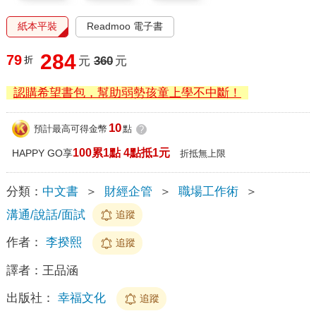
紙本平裝
Readmoo 電子書
284
79
折
元
360
元
認購希望書包，幫助弱勢孩童上學不中斷！
10
預計最高可得金幣
點
?
100累1點 4點抵1元
HAPPY GO享
折抵無上限
分類：
中文書
＞
財經企管
＞
職場工作術
＞
溝通/說話/面試
追蹤
作者：
李揆熙
追蹤
譯者：
王品涵
出版社：
幸福文化
追蹤