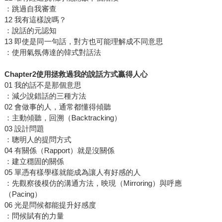
：跳過自我審查
12 我有這樣說嗎？
：說話的元認知
13 即使是同一句話，對方也可能理解成不同意思
：使用氣氛傳達的韓式對話法
Chapter2
使用拯救過我的說話方式贏得人心
01 我的話不是那個意思
：減少說錯話的三種方法
02 會做事的人，通常都懂得傾聽
：主動傾聽，回溯（Backtracking）
03 設計問題
：聰明人的提問方式
04 有關係（Rapport）就是沒關係
：建立穩固的關係
05 單憑有樣學樣就能成為讓人有好感的人
：先觀察後模仿的溝通方法，映現（Mirroring）與呼應
（Pacing）
06 光是問候都能提升好感度
：問候賦有的力量