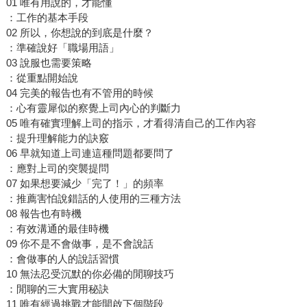
01 唯有用說的，才能懂
：工作的基本手段
02 所以，你想說的到底是什麼？
：準確說好「職場用語」
03 說服也需要策略
：從重點開始說
04 完美的報告也有不管用的時候
：心有靈犀似的察覺上司內心的判斷力
05 唯有確實理解上司的指示，才看得清自己的工作內容
：提升理解能力的訣竅
06 早就知道上司連這種問題都要問了
：應對上司的突襲提問
07 如果想要減少「完了！」的頻率
：推薦害怕說錯話的人使用的三種方法
08 報告也有時機
：有效溝通的最佳時機
09 你不是不會做事，是不會說話
：會做事的人的說話習慣
10 無法忍受沉默的你必備的閒聊技巧
：閒聊的三大實用秘訣
11 唯有經過挑戰才能開啟下個階段