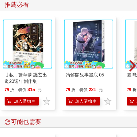
推薦必看
廿載．繁華夢 護玄出
請解開故事謎底 05
臺灣
道20週年創作集
315
221
79
折
特價
元
79
折
特價
元
79
折
加入購物車
加入購物車
您可能也需要