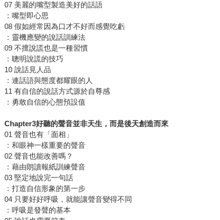
07 美麗的嘴型製造美好的話語
：嘴型即心思
08 假如經常因為口才不好而感覺吃虧
：靈機應變的說話訓練法
09 不擅說謊也是一種習慣
：聰明說謊的技巧
10 說話見人品
：連話語與態度都耀眼的人
11 有自信的說話方式源於自尊感
：勇敢自信的心態預設值
Chapter3
好聽的聲音並非天生，而是後天創造而來
01 聲音也有「面相」
：和眼神一樣重要的聲音
02 聲音也能改善嗎？
：藉由朗讀報紙訓練聲音
03 堅定地說完一句話
：打造自信形象的第一步
04 只要好好呼吸，就能讓聲音變得不同
：呼吸是發聲的基本