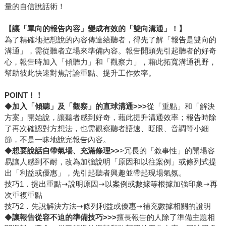
量的自信說話術！
【讓「單向的報告內容」變成有效的「雙向溝通」！】
為了精確地把想說的內容傳達給聽者，得先了解「報告是雙向的
溝通」，需從聽者立場來準備內容。報告開頭先引起聽者的好奇
心，報告時加入「傾聽力」和「觀察力」，藉此拓寬溝通視野，
幫助彼此快速對焦討論重點、提升工作效率。
POINT
！！
◆
加入「傾聽」及「觀察」的直球溝通>>>
從「重點」和「解決
方案」開始說，讓聽者感到好奇，藉此提升溝通效率；報告時除
了再次確認對方想法，也需觀察聽者語速、眨眼、音調等小細
節，不是一昧地說完報告內容。
◆
想要說話自帶氣場、充滿條理>>
>冗長的「敘事性」的開場容
易讓人感到不耐，改為加強說明「原因和以往案例」或條列式提
出「利益或優惠」，先引起聽者興趣並帶起現場氣氛。
技巧1．提出重點➝說明原因➝以案例或數據等根據加強印象➝再
次重複重點
技巧2．先說解決方法➝條列利益或優惠➝補充數據相關的證明
◆
讓報告從容不迫的準備技巧>>>
擅長報告的人除了準備主題相