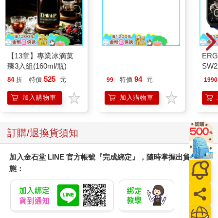
【13章】專業冰滴菓
今周刊07月2026第
ERG
臻3入組(160ml/瓶)
1546期
SW2
泳心
525
94
84
折
特價
元
特價
元
99
1990
錶
加入購物車
加入購物車
訂購/退換貨須知
加入金石堂 LINE 官方帳號『完成綁定』，隨時掌握出貨動
態：