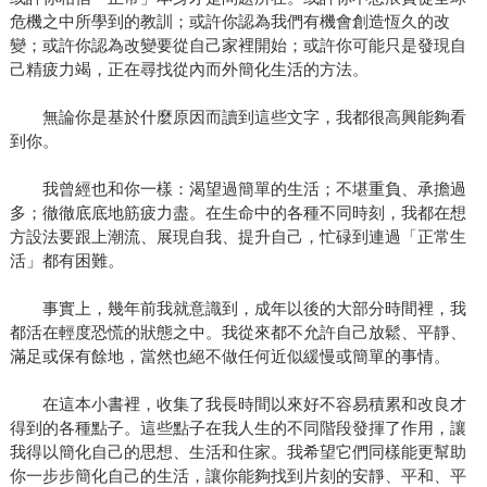
危機之中所學到的教訓；或許你認為我們有機會創造恆久的改
變；或許你認為改變要從自己家裡開始；或許你可能只是發現自
己精疲力竭，正在尋找從內而外簡化生活的方法。
無論你是基於什麼原因而讀到這些文字，我都很高興能夠看
到你。
我曾經也和你一樣：渴望過簡單的生活；不堪重負、承擔過
多；徹徹底底地筋疲力盡。在生命中的各種不同時刻，我都在想
方設法要跟上潮流、展現自我、提升自己，忙碌到連過「正常生
活」都有困難。
事實上，幾年前我就意識到，成年以後的大部分時間裡，我
都活在輕度恐慌的狀態之中。我從來都不允許自己放鬆、平靜、
滿足或保有餘地，當然也絕不做任何近似緩慢或簡單的事情。
在這本小書裡，收集了我長時間以來好不容易積累和改良才
得到的各種點子。這些點子在我人生的不同階段發揮了作用，讓
我得以簡化自己的思想、生活和住家。我希望它們同樣能更幫助
你一步步簡化自己的生活，讓你能夠找到片刻的安靜、平和、平