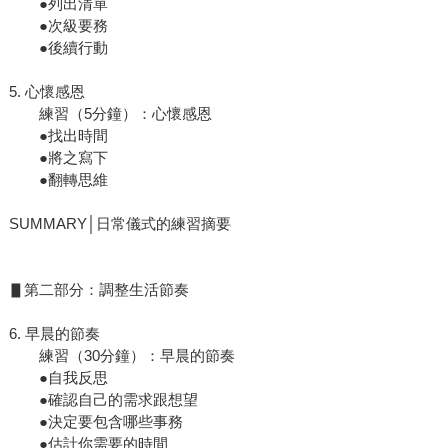
●列出清單
●次級要務
●後續行動
5. 心懷感恩
練習（5分鐘）：心懷感恩
●找出時間
●將之寫下
●翻轉思維
SUMMARY│日常儀式的練習摘要
▋第二部分：調整生活節奏
6. 早晨的節奏
練習（30分鐘）：早晨的節奏
●自我反思
●確認自己的需求跟想望
●決定要包含哪些事務
●估計你需要的時間