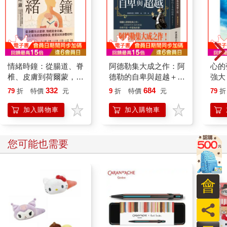
情緒時鐘：從腸道、脊
阿德勒集大成之作：阿
心的
椎、皮膚到荷爾蒙，
德勒的自卑與超越＋阿
強大
10個身體系統決定你
德勒的理解人性
332
684
79
折
特價
元
9
折
特價
元
79
折
的情緒狀態
加入購物車
加入購物車
您可能也需要
會
員