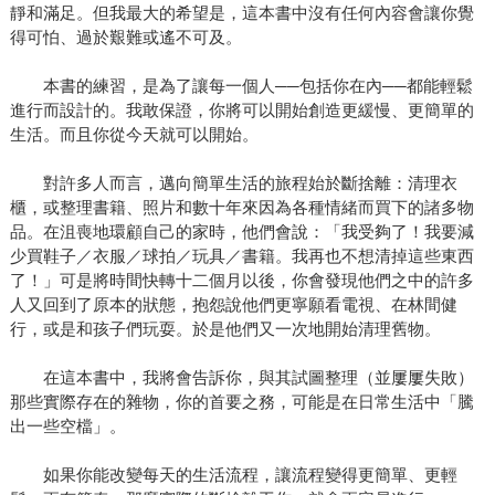
靜和滿足。但我最大的希望是，這本書中沒有任何內容會讓你覺
得可怕、過於艱難或遙不可及。
本書的練習，是為了讓每一個人──包括你在內──都能輕鬆
進行而設計的。我敢保證，你將可以開始創造更緩慢、更簡單的
生活。而且你從今天就可以開始。
對許多人而言，邁向簡單生活的旅程始於斷捨離：清理衣
櫃，或整理書籍、照片和數十年來因為各種情緒而買下的諸多物
品。在沮喪地環顧自己的家時，他們會說：「我受夠了！我要減
少買鞋子／衣服／球拍／玩具／書籍。我再也不想清掉這些東西
了！」可是將時間快轉十二個月以後，你會發現他們之中的許多
人又回到了原本的狀態，抱怨說他們更寧願看電視、在林間健
行，或是和孩子們玩耍。於是他們又一次地開始清理舊物。
在這本書中，我將會告訴你，與其試圖整理（並屢屢失敗）
那些實際存在的雜物，你的首要之務，可能是在日常生活中「騰
出一些空檔」。
如果你能改變每天的生活流程，讓流程變得更簡單、更輕