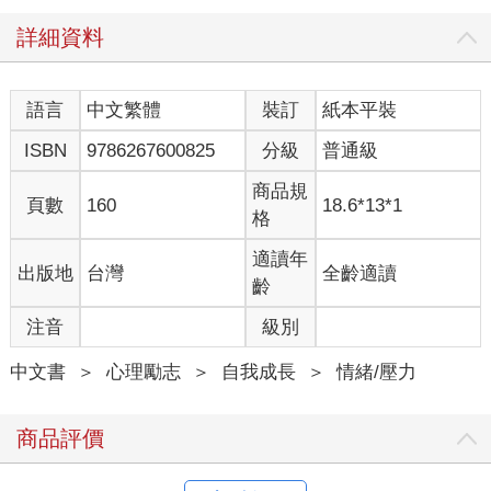
詳細資料
語言
中文繁體
裝訂
紙本平裝
ISBN
9786267600825
分級
普通級
商品規
頁數
160
18.6*13*1
格
適讀年
出版地
台灣
全齡適讀
齡
注音
級別
中文書
＞
心理勵志
＞
自我成長
＞
情緒/壓力
商品評價