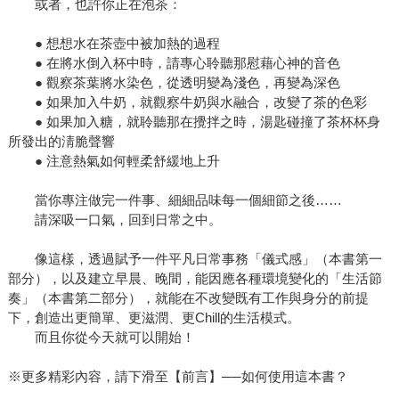
或者，也許你正在泡茶：
● 想想水在茶壺中被加熱的過程
● 在將水倒入杯中時，請專心聆聽那慰藉心神的音色
● 觀察茶葉將水染色，從透明變為淺色，再變為深色
● 如果加入牛奶，就觀察牛奶與水融合，改變了茶的色彩
● 如果加入糖，就聆聽那在攪拌之時，湯匙碰撞了茶杯杯身
所發出的淸脆聲響
● 注意熱氣如何輕柔舒緩地上升
當你專注做完一件事、細細品味每一個細節之後……
請深吸一口氣，回到日常之中。
像這樣，透過賦予一件平凡日常事務「儀式感」（本書第一
部分），以及建立早晨、晚間，能因應各種環境變化的「生活節
奏」（本書第二部分），就能在不改變既有工作與身分的前提
下，創造出更簡單、更滋潤、更Chill的生活模式。
而且你從今天就可以開始！
※更多精彩內容，請下滑至【前言】──如何使用這本書？