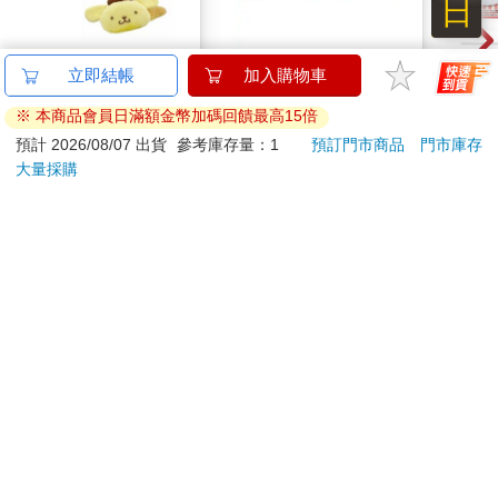
日
【日本 三麗鷗】 巨型
卡達CARAN D'ACHE
【日本
立即結帳
加入購物車
髮夾 (3款可選) 裝飾髮
849 Paul Smith 原子筆
】 
※ 本商品會員日滿額金幣加碼回饋最高15倍
夾 三麗鷗周邊 凱蒂貓
ED.5 條紋黑
款人
399
2560
51
折
特價
元
特價
元
55
折
Kitty 庫洛米 布丁狗
髮飾
預計 2026/08/07 出貨
參考庫存量：1
預訂門市商品
門市庫存
耳狗
大量採購
加入購物車
加入購物車
您可能會喜歡