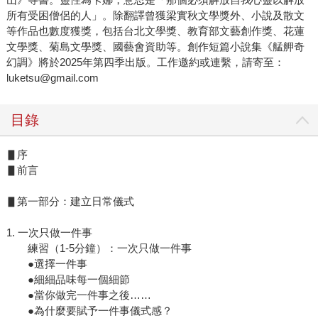
所有受困僧侶的人」。除翻譯曾獲梁實秋文學獎外、小說及散文
等作品也數度獲獎，包括台北文學獎、教育部文藝創作獎、花蓮
文學獎、菊島文學獎、國藝會資助等。創作短篇小說集《艋舺奇
幻調》將於2025年第四季出版。工作邀約或連繫，請寄至：
luketsu@gmail.com
目錄
▋序
▋前言
▋第一部分：建立日常儀式
1. 一次只做一件事
練習（1-5分鐘）：一次只做一件事
●選擇一件事
●細細品味每一個細節
●當你做完一件事之後……
●為什麼要賦予一件事儀式感？