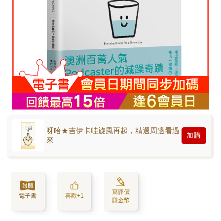
呀哈★吉伊卡哇旋風再起，精選周邊看過
加購
來
寫評價
電子書
喜歡+1
賺金幣