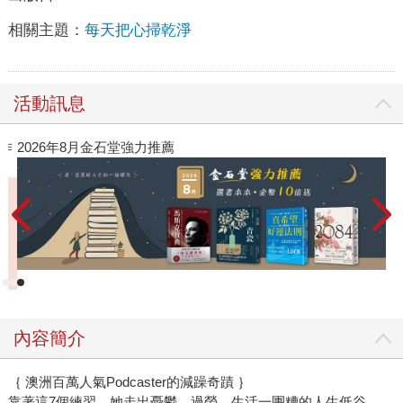
相關主題：
每天把心掃乾淨
活動訊息
閱讀漫遊錄-2026上半年暢銷榜
高
者
內容簡介
｛ 澳洲百萬人氣Podcaster的減躁奇蹟 ｝
靠著這7個練習，她走出憂鬱、過勞、生活一團糟的人生低谷