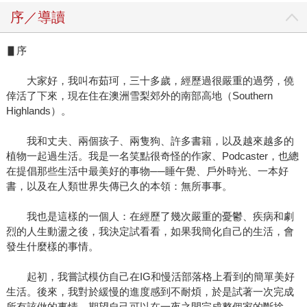
序／導讀
▋序
大家好，我叫布茹珂，三十多歲，經歷過很嚴重的過勞，僥
倖活了下來，現在住在澳洲雪梨郊外的南部高地（Southern
Highlands）。
我和丈夫、兩個孩子、兩隻狗、許多書籍，以及越來越多的
植物一起過生活。我是一名笑點很奇怪的作家、Podcaster，也總
在提倡那些生活中最美好的事物──睡午覺、戶外時光、一本好
書，以及在人類世界失傳已久的本領：無所事事。
我也是這樣的一個人：在經歷了幾次嚴重的憂鬱、疾病和劇
烈的人生動盪之後，我決定試看看，如果我簡化自己的生活，會
發生什麼樣的事情。
起初，我嘗試模仿自己在IG和慢活部落格上看到的簡單美好
生活。後來，我對於緩慢的進度感到不耐煩，於是試著一次完成
所有該做的事情，期望自己可以在一夜之間完成整個家的斷捨