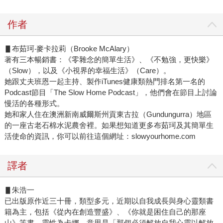
作者
▋布茹珂‧麥卡拉莉（Brooke McAlary）
著有三本暢銷書：《零雜念的簡單生活》、《不勉強，更快樂》
（Slow），以及《小視界的幸福生活》（Care）。
她跟丈夫班恩一起主持、製作iTunes健康類熱門排名第一名的
Podcast節目「The Slow Home Podcast」，他們會在節目上討論
慢活的各種形式。
她和家人住在澳洲新南威爾斯州貢東古拉（Gundungurra）地區
的一座古老石棉水泥農舍裡。如果想知道更多布茹珂及其簡單生
活使命的資訊，你可以前往這個網址：slowyourhome.com
譯者
▋朱浩一
已出版原作近三十冊，類型多元，近期以自我成長與身心靈類書
籍為主，包括《從內在創造豐盛》、《你就是困住自己的那座
山》等書。靈性為卡娜，意思是「那個必須解放自我心靈以解放