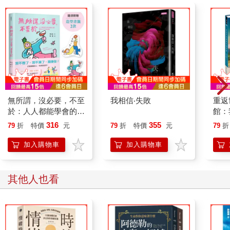
無所謂，沒必要，不至
我相信‧失敗
重返
於：人人都能學會的無
館：
敵心態，解決100％的
麼？
316
355
79
折
特價
元
79
折
特價
元
79
折
內耗【隨書贈快樂發瘋
點燃
造型書籤2款】
加入購物車
加入購物車
其他人也看