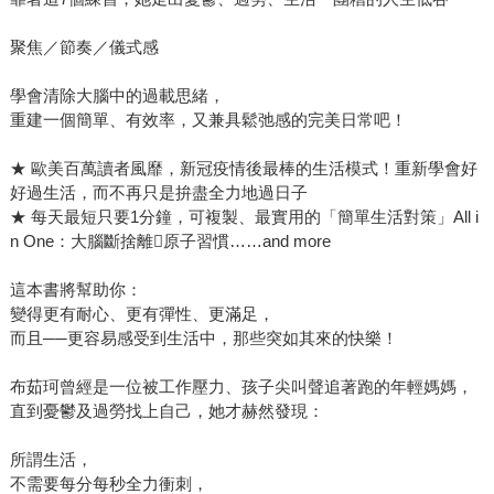
聚焦／節奏／儀式感
學會清除大腦中的過載思緒，
重建一個簡單、有效率，又兼具鬆弛感的完美日常吧！
★ 歐美百萬讀者風靡，新冠疫情後最棒的生活模式！重新學會好
好過生活，而不再只是拚盡全力地過日子
★ 每天最短只要1分鐘，可複製、最實用的「簡單生活對策」All i
n One：大腦斷捨離原子習慣……and more
這本書將幫助你：
變得更有耐心、更有彈性、更滿足，
而且──更容易感受到生活中，那些突如其來的快樂！
布茹珂曾經是一位被工作壓力、孩子尖叫聲追著跑的年輕媽媽，
直到憂鬱及過勞找上自己，她才赫然發現：
所謂生活，
不需要每分每秒全力衝刺，