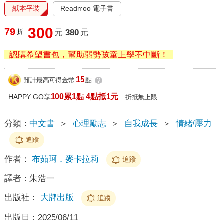
紙本平裝
Readmoo 電子書
300
79
折
元
380
元
認購希望書包，幫助弱勢孩童上學不中斷！
15
預計最高可得金幣
點
?
100累1點 4點抵1元
HAPPY GO享
折抵無上限
分類：
中文書
＞
心理勵志
＞
自我成長
＞
情緒/壓力
追蹤
作者：
布茹珂．麥卡拉莉
追蹤
譯者：
朱浩一
出版社：
大牌出版
追蹤
出版日：
2025/06/11