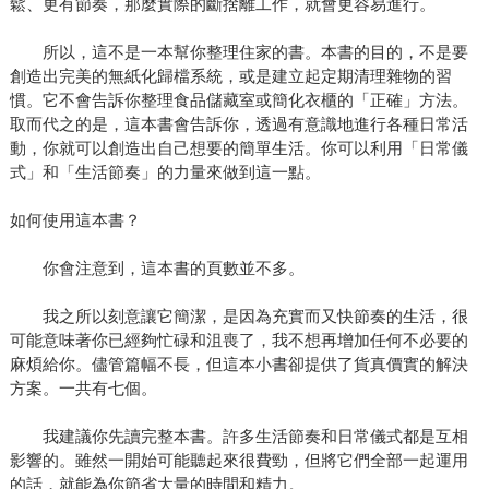
鬆、更有節奏，那麼實際的斷捨離工作，就會更容易進行。
所以，這不是一本幫你整理住家的書。本書的目的，不是要
創造出完美的無紙化歸檔系統，或是建立起定期清理雜物的習
慣。它不會告訴你整理食品儲藏室或簡化衣櫃的「正確」方法。
取而代之的是，這本書會告訴你，透過有意識地進行各種日常活
動，你就可以創造出自己想要的簡單生活。你可以利用「日常儀
式」和「生活節奏」的力量來做到這一點。
如何使用這本書？
你會注意到，這本書的頁數並不多。
我之所以刻意讓它簡潔，是因為充實而又快節奏的生活，很
可能意味著你已經夠忙碌和沮喪了，我不想再增加任何不必要的
麻煩給你。儘管篇幅不長，但這本小書卻提供了貨真價實的解決
方案。一共有七個。
我建議你先讀完整本書。許多生活節奏和日常儀式都是互相
影響的。雖然一開始可能聽起來很費勁，但將它們全部一起運用
的話，就能為你節省大量的時間和精力。