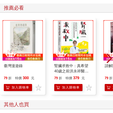
推薦必看
臺灣漫遊錄
腎臟求救中：真希望
請解
40歲之前洪永祥醫師
就告訴我這些事
300
379
79
折
特價
元
79
折
特價
元
79
折
加入購物車
加入購物車
其他人也買