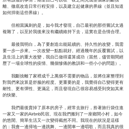
離、徹底改造日常行程安排，以及建立起健康的界線（並且知道
如何捍衛這些界線）。
但相當諷刺的是，如今我才發現，自己最初的那些嘗試太過
複雜了，以至於我後來沒有繼續維持下去，這實在是合情合理。
最後我明白，為了要創造出能延續的、持久性的改變，我需
要一步一步來。一次改變一點點就好。經過幾年的反覆嘗試，以
及生活上的重大改變，我自己做得還算成功（當然，儘管期間經
歷了一場全球性的疫情、幾個慘痛的教訓和一些小小的問題）。
我斷捨離了家裡成千上萬個不需要的物品，並將住家整理到
對我們來說算是舒服的程度。更重要的是，我覺得自己變得更有
耐性、更有彈性、更滿足，而且發現自己很容易感受到突如其來
的快樂。
我們最後賣掉了原本的房子，經常去旅行，拎著旅行袋住進
一家又一家的Airbnb民宿。現在我們搬到了一座鄉間小村，如今
的悠閒、簡單生活又一次變得截然不同。我現在的狀況是這樣
的：我會一邊掃地一邊跳舞、一邊開車一邊唱歌，而且我真的很