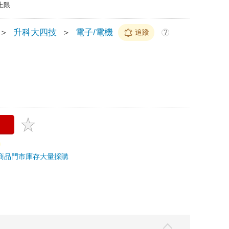
上限
＞
升科大四技
＞
電子/電機
追蹤
?
商品
門市庫存
大量採購