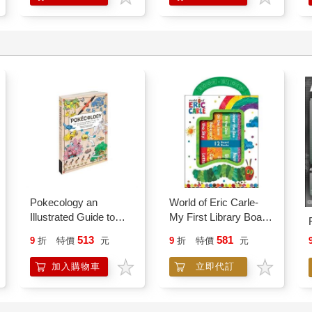
Pokecology an
World of Eric Carle-
Illustrated Guide to
My First Library Board
Pokemon Ecology
Book Block Set
513
581
9
折
特價
元
9
折
特價
元
(Pokemon Pikachu
Press)
加入購物車
立即代訂