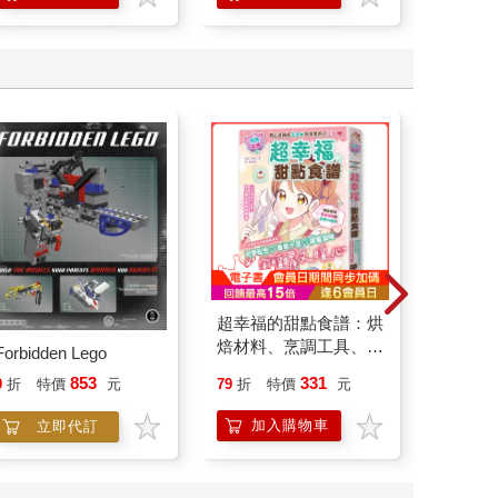
學方法
超幸福的甜點食譜：烘
【13
焙材料、烹調工具、可
臻3入組(
Forbidden Lego
愛配色【閃亮女孩6】
331
853
79
折
特價
元
84
折
9
折
特價
元
加入購物車
加
立即代訂