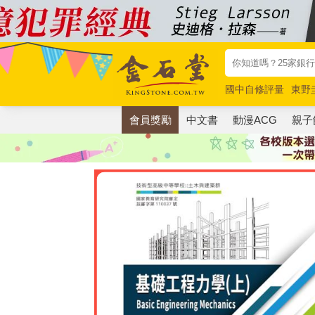
國中自修評量
東野
唯紅花綻放
奧德賽
會員獎勵
中文書
動漫ACG
親子