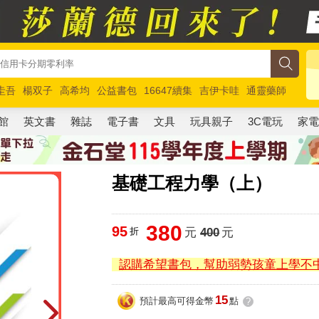
圭吾
楊双子
高希均
公益書包
16647續集
吉伊卡哇
通靈藥師
路邊攤新作
馬斯克
玩具總動員5
超慢跑
館
英文書
雜誌
電子書
文具
玩具親子
3C電玩
家
基礎工程力學（上）
380
95
折
元
400
元
認購希望書包，幫助弱勢孩童上學不
15
預計最高可得金幣
點
?