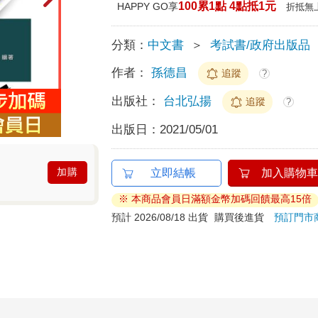
100累1點 4點抵1元
HAPPY GO享
折抵無
分類：
中文書
＞
考試書/政府出版品
作者：
孫德昌
追蹤
?
出版社：
台北弘揚
追蹤
?
出版日：
2021/05/01
加購
立即結帳
加入購物車
※ 本商品會員日滿額金幣加碼回饋最高15倍
預計 2026/08/18 出貨
購買後進貨
預訂門市