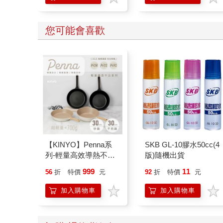
您可能會喜歡
【KINYO】Penna系
SKB GL-10膠水50cc(4
列-輕量高效導熱不沾
版)隨機出貨
平煎鍋30cm
999
11
56
折
特價
元
92
折
特價
元
加入購物車
加入購物車