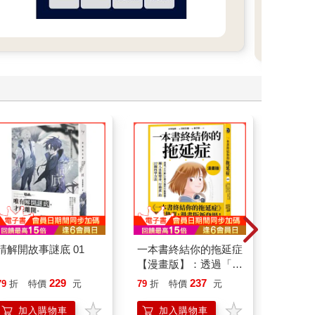
請解開故事謎底 01
一本書終結你的拖延症
怪奇微
【漫畫版】：透過「小
行動」打開大腦的行動
229
237
79
折
特價
元
79
折
特價
元
79
折
開關，懶人也能變身
「行動派」的37個科
加入購物車
加入購物車
加