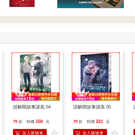
請解開故事謎底 04
請解開故事謎底 05
150
221
79
折
特價
元
79
折
特價
元
加入購物車
加入購物車