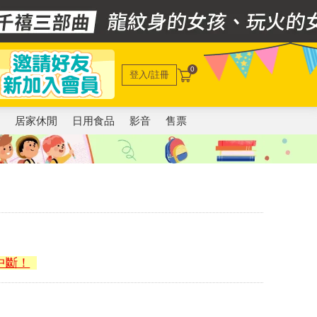
0
登入/註冊
電
居家休閒
日用食品
影音
售票
中斷！