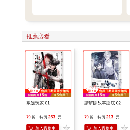
推薦必看
叛逆玩家 01
請解開故事謎底 02
253
213
79
折
特價
元
79
折
特價
元
加入購物車
加入購物車