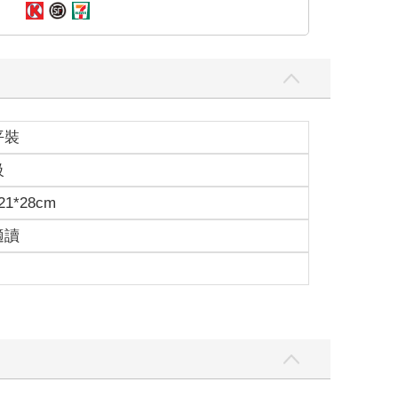
平裝
級
1*28cm
適讀