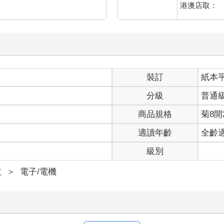
港澳店取：
裝訂
紙本
分級
普通
商品規格
菊8開2
適讀年齡
全齡
級別
技
＞
電子/電機