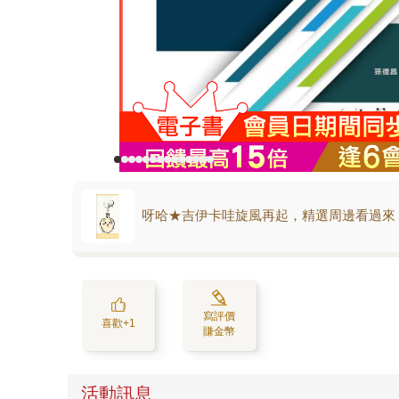
呀哈★吉伊卡哇旋風再起，精選周邊看過來
寫評價
喜歡+1
賺金幣
活動訊息