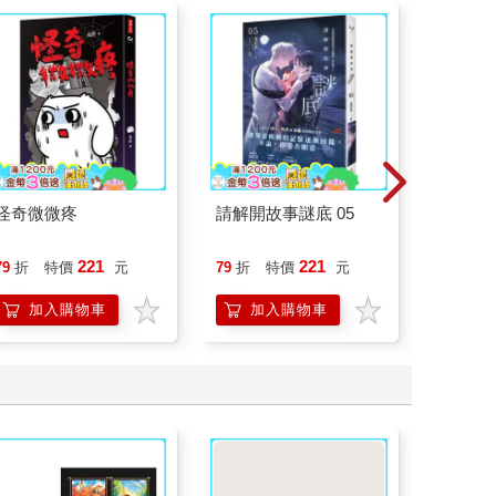
怪奇微微疼
請解開故事謎底 05
腎臟求
40歲
就告訴
221
221
79
折
特價
元
79
折
特價
元
79
折
加入購物車
加入購物車
加