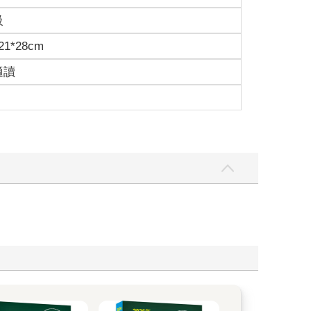
級
1*28cm
適讀