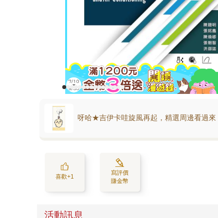
呀哈★吉伊卡哇旋風再起，精選周邊看過來
寫評價
喜歡+1
賺金幣
活動訊息