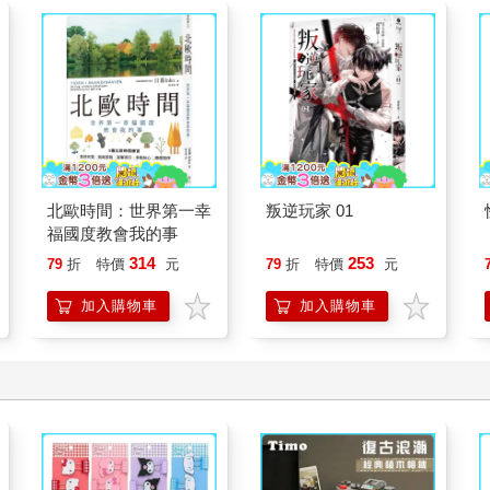
北歐時間：世界第一幸
叛逆玩家 01
福國度教會我的事
314
253
79
折
特價
元
79
折
特價
元
加入購物車
加入購物車