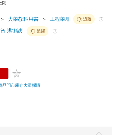
上限
＞
大學教科用書
＞
工程學群
追蹤
?
朝智 洪御誌
追蹤
?
商品
門市庫存
大量採購