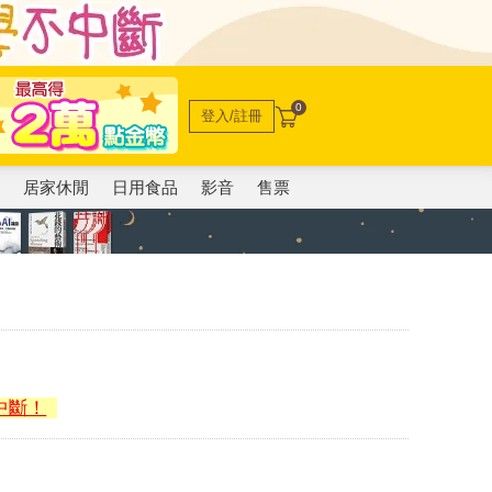
0
登入/註冊
電
居家休閒
日用食品
影音
售票
中斷！