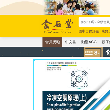
國中自修評量
東野
唯紅花綻放
奧德賽
會員獎勵
中文書
動漫ACG
親子