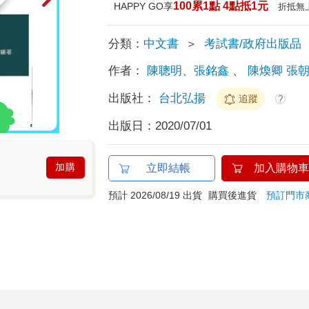
100累1點 4點抵1元
HAPPY GO享
折抵無
分類：
中文書
＞
考試書/政府出版品
作者：
陳聰明、張銘鑫
、
陳煥卿 張
出版社：
台北弘揚
追蹤
?
出版日：
2020/07/01
加購
立即結帳
加入購物車
預計 2026/08/19 出貨
購買後進貨
預訂門市