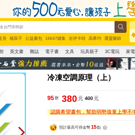
圭吾
楊双子
公益書包
16647續集
吉伊卡哇
高希均
通靈藥師
路邊攤新作
馬斯克
玩具總動員5
超慢跑
館
英文書
雜誌
電子書
文具
玩具親子
3C電玩
家
冷凍空調原理（上）
380
95
折
元
400
元
認購希望書包，幫助弱勢孩童上學不
15
預計最高可得金幣
點
?