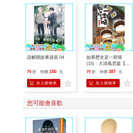
請解開故事謎底 04
如果歷史是一群喵
(15)：大清風雲篇【萌
貓漫畫學歷史】
150
387
79
折
特價
元
79
折
特價
元
加入購物車
加入購物車
您可能會喜歡