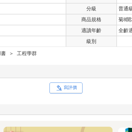
分級
普通
商品規格
菊8開2
適讀年齡
全齡
級別
用書
＞
工程學群
寫評價