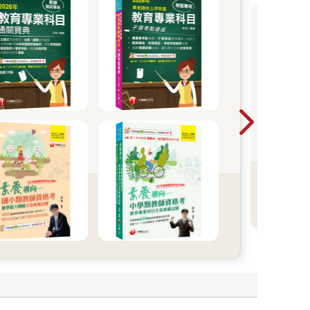
考試
從考
事力
語言
影響力 語言書展
起