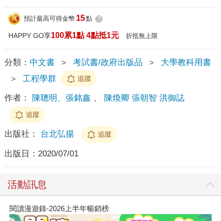
15
預計最高可得金幣
點
?
100累1點 4點抵1元
HAPPY GO享
折抵無上限
分類：
中文書
＞
考試書/政府出版品
＞
大學教科用書
＞
工程學群
追蹤
作者：
陳聰明、張銘鑫
、
陳煥卿 張朝智 洪御誌
追蹤
出版社：
台北弘揚
追蹤
出版日：
2020/07/01
活動訊息
閱讀漫遊錄-2026上半年暢銷榜