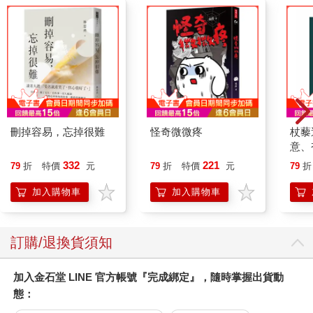
刪掉容易，忘掉很難
怪奇微微疼
杖藜
意、
恭談
332
221
79
折
特價
元
79
折
特價
元
79
折
想
加入購物車
加入購物車
訂購/退換貨須知
加入金石堂 LINE 官方帳號『完成綁定』，隨時掌握出貨動
態：