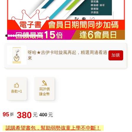
呀哈★吉伊卡哇旋風再起，精選周邊看過
加購
來
寫評價
喜歡+1
賺金幣
380
95
折
元
400
元
認購希望書包，幫助弱勢孩童上學不中斷！