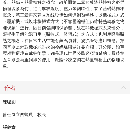
冷、熱係－熱量轉移之概念，故前面第二章節敘述熱轉移之必備
物理現象為何，進而解釋溫度、壓力等關聯性；有了基礎熱轉移
概念，第三章再來建立系統設備如何達到熱轉移，以機械式方式
（壓縮機）或以非機械式方式（不靠壓縮機但仍維持熱轉移之物
理現象）進行。因目前強調環保節能，故在非機械式系統部分，
讓學生了解能源再用（吸收式、吸附式）之方式；也利用降壓吸
熱之概念，在日常生活中能有蒸汽噴射、渦流管等應用概念。第
四章則是針對機械式系統的冷媒選用做詳盡介紹，其分類、沿革
歷程對環境造成等衝擊，都是現代世界公民必須清楚的；最後第
五章則是莫里爾線的使用，應證冷凍空調在熱量轉移上的物理現
象。
作者
陳聰明
曾任國立西螺農工校長
張銘鑫