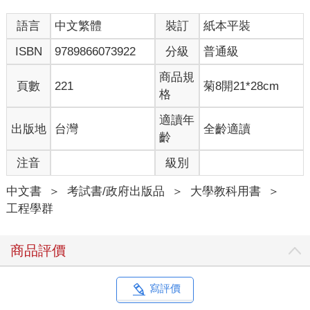
語言
中文繁體
裝訂
紙本平裝
ISBN
9789866073922
分級
普通級
商品規
頁數
221
菊8開21*28cm
格
適讀年
出版地
台灣
全齡適讀
齡
注音
級別
中文書
＞
考試書/政府出版品
＞
大學教科用書
＞
工程學群
商品評價
寫評價