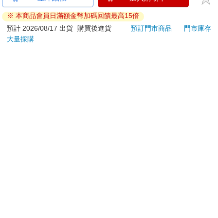
※ 本商品會員日滿額金幣加碼回饋最高15倍
預計 2026/08/17 出貨
購買後進貨
預訂門市商品
門市庫存
大量採購
關於我們
門市查詢
分紅大聯盟
客服中心
加好友
訂閱
粉絲團
追蹤
聯絡我們
公司名稱：金石網絡股份有限公司
統編 : 70832800
食品業者登錄字號：A-170832800-00000-6
Copyright© 2000–2026 金石網絡股份有限公司