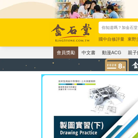
國中自修評量
東野
唯紅花綻放
奧德賽
會員獎勵
中文書
動漫ACG
親子