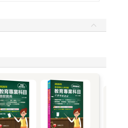
考試
從考