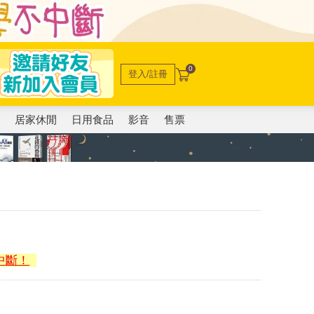
0
登入/註冊
電
居家休閒
日用食品
影音
售票
中斷！