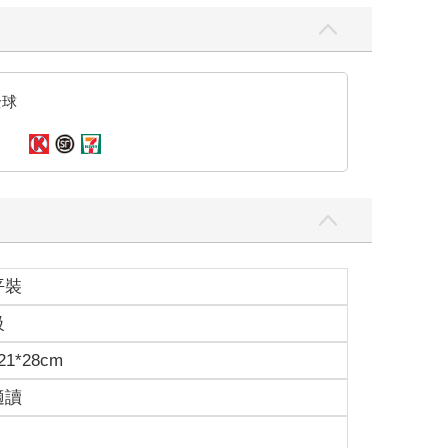
全球
平裝
級
1*28cm
適讀