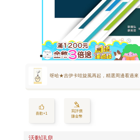
呀哈★吉伊卡哇旋風再起，精選周邊看過來
寫評價
喜歡+1
賺金幣
活動訊息