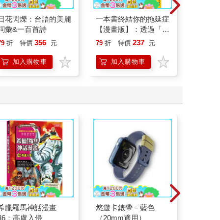
日花閃爍：台語的美麗
一本書終結你的拖延症
腎臟求
詞彙&一百首詩
【漫畫版】：透過「小
40歲
行動」打開大腦的行動
就告訴
356
237
79
折
特價
元
79
折
特價
元
79
折
開關，懶人也能變身
「行動派」的37個科
加入購物車
加入購物車
加
學方法
希臘羅馬神話漫畫
悠遊卡錶帶－藍色
蝦米與
36：高盧入侵
（20mm適用）
口罩（