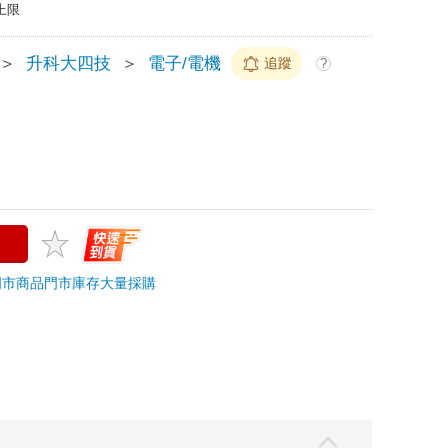
上限
＞
升科大四技
＞
電子/電機
追蹤
?
門市商品
門市庫存
大量採購