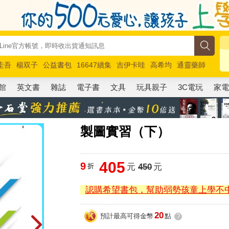
圭吾
楊双子
公益書包
16647續集
吉伊卡哇
高希均
通靈藥師
路邊攤新作
馬斯克
玩具總動員5
超慢跑
館
英文書
雜誌
電子書
文具
玩具親子
3C電玩
家
製圖實習（下）
405
9
折
元
450
元
認購希望書包，幫助弱勢孩童上學不
20
預計最高可得金幣
點
?