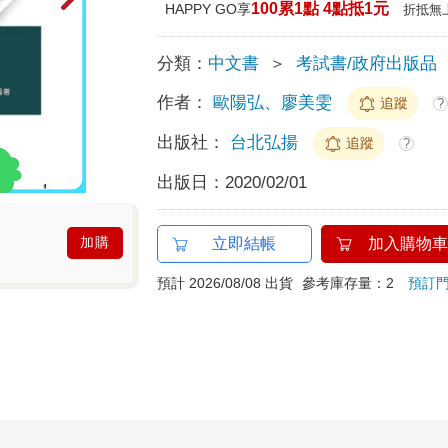
100累1點 4點抵1元
HAPPY GO享
折抵無
分類：
中文書
＞
考試書/政府出版品
作者：
歐陽弘、廖美雯
追蹤
?
出版社：
台北弘揚
追蹤
?
出版日：
2020/02/01
加購
立即結帳
加入購物車
預計 2026/08/08 出貨
參考庫存量：2
預訂