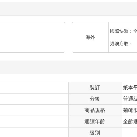
國際快遞：
海外
港澳店取：
裝訂
紙本
分級
普通
商品規格
菊8開2
適讀年齡
全齡
級別