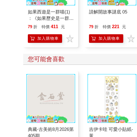
如果西遊是一群喵(1)
請解開故事謎底 05
：《如果歷史是一群
喵》作者最新力作，附
411
221
79
折
特價
元
79
折
特價
元
【首卷特典】拉頁
加入購物車
加入購物車
您可能會喜歡
典藏-古美術8月2026第
吉伊卡哇 可愛小貼紙-
405期
黃