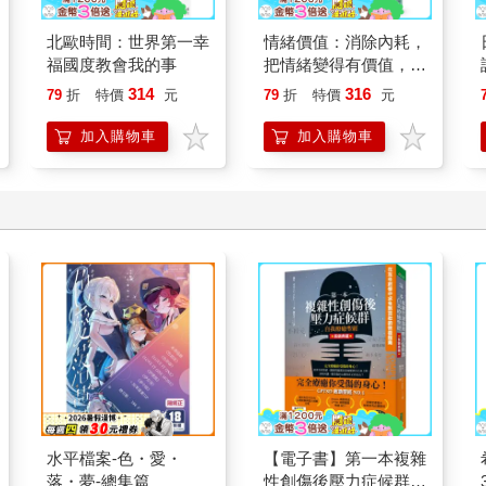
北歐時間：世界第一幸
情緒價值：消除內耗，
福國度教會我的事
把情緒變得有價值，跟
誰都能自在相處
314
316
79
折
特價
元
79
折
特價
元
加入購物車
加入購物車
水平檔案-色・愛・
【電子書】第一本複雜
落・夢-總集篇
性創傷後壓力症候群自