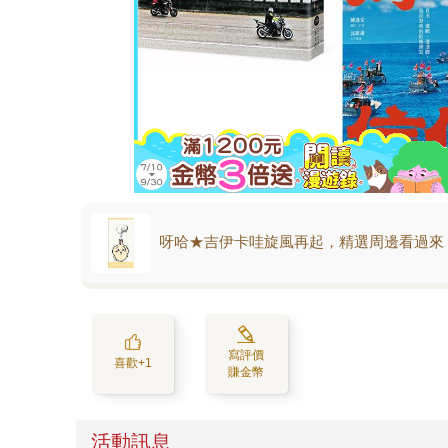
呀哈★吉伊卡哇旋風再起，精選周邊看過來
寫評價
喜歡+1
賺金幣
活動訊息