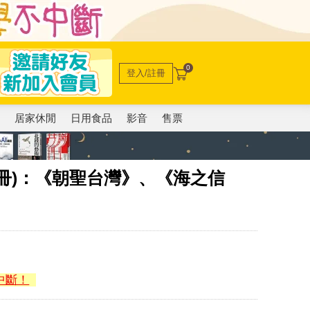
0
登入/註冊
電
居家休閒
日用食品
影音
售票
冊)：《朝聖台灣》、《海之信
中斷！