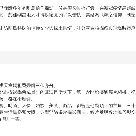
已間斷多年的離島信仰採訪，於是便又收拾行囊，在新冠疫情肆虐嚴
島、彭佳嶼當地人才得以窺見的宗教儀軌，集結為《海之信仰．朝聖
走訪離島特殊的信仰文化與風土民情，並分享在拍攝祭典現場時經歷
拱天宮媽祖香燈腳三個身分。
北市攝影學會成員）的耳濡目染之下，第一次開始接觸底片相機，從
會，都在衝廟會。
食。時尚、人像、婚紗、美食、商品，都曾是他鏡頭下的主角。三十
賽生活民俗類大獎，亦舉辦過多次攝影個展，經常參與各地民俗與文
朝聖台灣》一書。