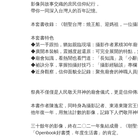
影像與故事交織的庶民信仰紀行，
帶你一同深入台灣人的百年記憶。
本套書收錄：《朝聖台灣：燒王船、迎媽祖，一位攝
本套書特色
◆第一手跟拍，猶如親臨現場：攝影作者累積30年廟
◆廣開本裝幀，震撼度超還原：可完全展開的特點，
◆廟會知識，看熱鬧也看門道：「長知識」及「小辭
◆祕訣分享，掌握拍攝好技巧：「攝影經驗談」專欄
◆近身觀察，信仰面貌全記錄：聚焦廟會的神職人員
祭典不僅僅是人民敬天拜神的廟會儀式，更是信仰傳
本書作者陳逸宏，同時身為攝影記者、東港東隆宮王
他年復一年，用無法計數的影像，記錄下人們敬拜神
三十餘年的影像，終在二〇二一年集結成冊，《朝聖
「Openbook好書獎．年度生活書」的肯定。