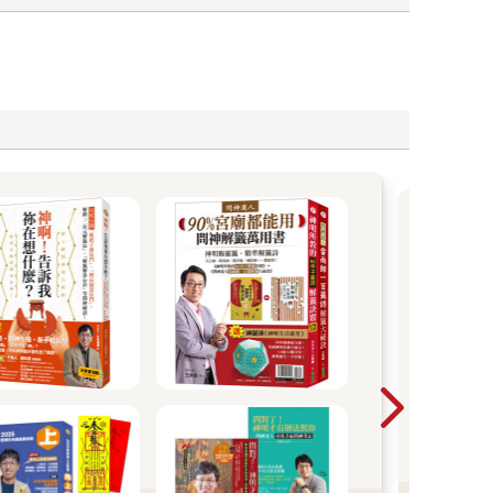
愛
C
她筆
是每
程 
Col
每