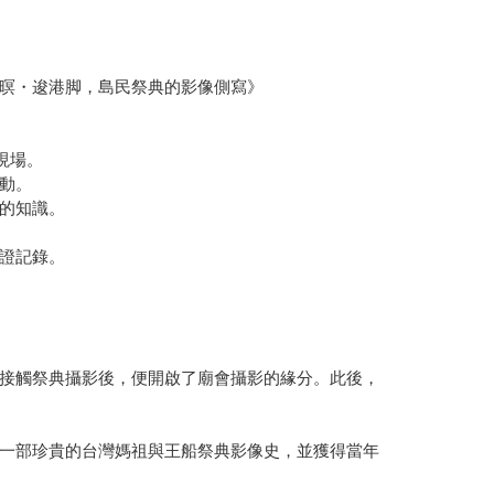
暝・逡港脚，島民祭典的影像側寫》
現場。
動。
的知識。
證記錄。
接觸祭典攝影後，便開啟了廟會攝影的緣分。此後，
一部珍貴的台灣媽祖與王船祭典影像史，並獲得當年