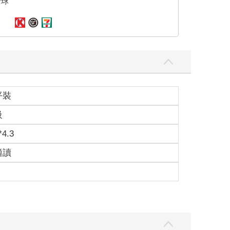
全球
平裝
級
*4.3
適讀