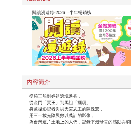
閱讀漫遊錄-2026上半年暢銷榜
內容簡介
從燒王船到媽祖遶境進香，
從金門「貢王」到馬祖「擺暝」
身兼攝影記者與拱天宮志工的陳逸宏，
用三十載光陰與數以萬計的影像，
為台灣這片土地上的人們，記錄下最珍貴的感動與瞬