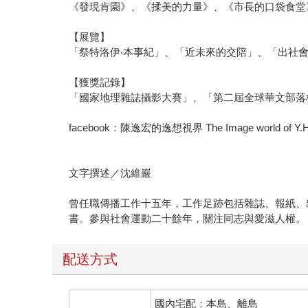
《發現肯園》、《揉美的力量》、《市長的口袋食堂
【展覽】
「祭特洛伊‧本事紀」、「近未來的交陪」、「出社會
【獲獎記錄】
「國家地理雜誌攝影大賽」、「第二屆全球華文部落
facebook：陳逸宏的逸想視界 The Image world of Y.H
文字撰述／沈維巖
曾任職傳播工作十五年，工作足跡包括雜誌、報紙、
書。參與社會運動二十餘年，關注同志與愛滋人權。
配送方式
國內宅配：本島、離島