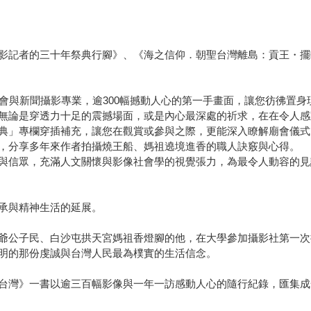
影記者的三十年祭典行腳》、《海之信仰．朝聖台灣離島：貢王・擺
會與新聞攝影專業，逾300幅撼動人心的第一手畫面，讓您彷彿置身
無論是穿透力十足的震撼場面，或是內心最深處的祈求，在在令人感
典」專欄穿插補充，讓您在觀賞或參與之際，更能深入瞭解廟會儀式
，分享多年來作者拍攝燒王船、媽祖遶境進香的職人訣竅與心得。
與信眾，充滿人文關懷與影像社會學的視覺張力，為最令人動容的見
承與精神生活的延展。
爺公子民、白沙屯拱天宮媽祖香燈腳的他，在大學參加攝影社第一次
明的那份虔誠與台灣人民最為樸實的生活信念。
台灣》一書以逾三百幅影像與一年一訪感動人心的隨行紀錄，匯集成