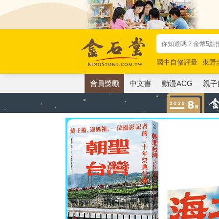
國中自修評量
東野
唯紅花綻放
奧德賽
會員獎勵
中文書
動漫ACG
親子