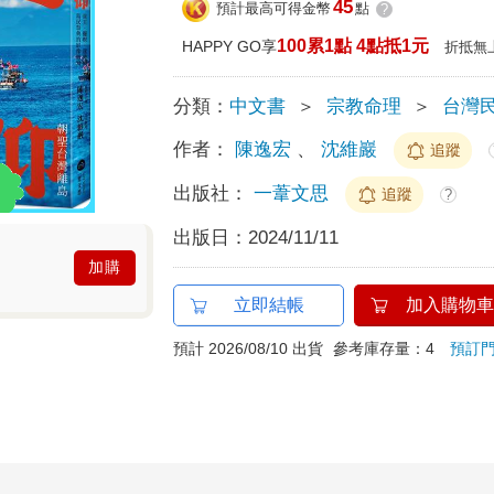
45
預計最高可得金幣
點
?
100累1點 4點抵1元
HAPPY GO享
折抵無
分類：
中文書
＞
宗教命理
＞
台灣
作者：
陳逸宏
、
沈維巖
追蹤
出版社：
一葦文思
追蹤
?
出版日：
2024/11/11
加購
立即結帳
加入購物車
預計 2026/08/10 出貨
參考庫存量：4
預訂