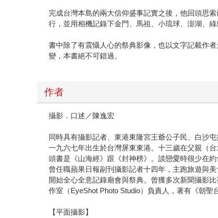
完成台灣本島的兩大信仰盛事記實之後，他回頭思索
行，並用相機記錄下金門、馬祖、小琉球、澎湖、綠
書中除了有震懾人心的祭典影像，也以文字記載作者
變，本書絕不可錯過。
作者
攝影．口述／陳逸宏
同時具有攝影記者、東港東隆宮王爺公子民、白沙屯
一九六七年出生於台灣屏東東港。十三歲在父親（台
頭書是《山海經》跟《封神榜》。談戀愛時很少在約
曾任職蘋果日報副刊攝影記者十四年，主跑旅遊與美
開始全心全意記錄廟會與祭典。曾獲多次新聞攝影比
作室（EyeShot Photo Studio）負責人，著有《
【平面攝影】