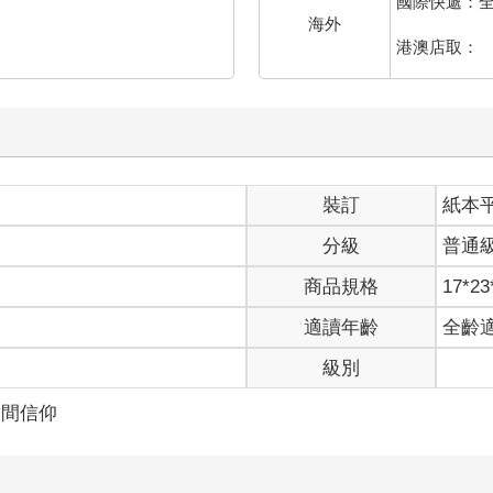
國際快遞：
海外
港澳店取：
裝訂
紙本
分級
普通
商品規格
17*23
適讀年齡
全齡
級別
民間信仰