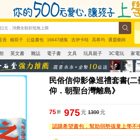
圭吾
楊双子
公益書包
16647續集
吉伊卡哇
高希均
通靈藥師
路邊攤新作
馬斯克
玩具總動員5
超慢跑
館
英文書
雜誌
電子書
文具
玩具親子
3C電玩
家
民俗信仰影像巡禮套書(二
仰．朝聖台灣離島》
975
75
折
元
1300
元
認購希望書包，幫助弱勢孩童上學不