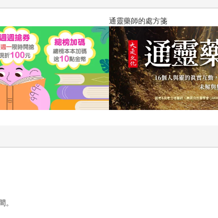
通靈藥師的處方箋
間。