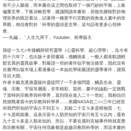
有不少人聽過，而本書在這之間也取得了一個巧妙的平衡，上集
偏重玄學，下集涉略哲學，建議閱讀本書前，若能先摒除對於物
理世界的既定看法，試著用一種更平行宏觀的視角進入書中的世
界觀，相信會對於「科學的盡頭是玄學」這句話有更多心領神
會。
──丸編，「人生九局下」Youtuber、粉專版主
我從一九七○年接觸與研究靈學（心靈科學、超心理學），迄今有
四十六年了，也出版十多部書籍，感觸很多，一般人都喜歡讀輕
鬆玄異的靈異故事，對嚴謹一些的著作似乎無法接受，因此沒有
在臺灣出版市場上看過像這一本如此學術嚴謹的靈學著作，讓我
耳目大開。
作者卡戴克透過靈媒向靈提問了一千多個問題，觸及生命、靈
魂、宗教、宇宙等層面，非常精彩。當然，書中的論點一定挑戰
了當時的宗教界與科學界，直到現在進入二十一世紀，我相信仍
然挑戰著當今的宗教與科學界……美國NASA在二○○三年已經宣
布我們所知的宇宙占不到五％，其餘二十五％多是暗物質，七
十％是暗能量。這表示當今人類所知的宇宙只有五％以內，還有
九十五％多是人類未知的。所以，不要在遇到玄秘事件時就直覺
與宗教有關，宇宙任何現象都是超越宗教與科學的，而這本書的