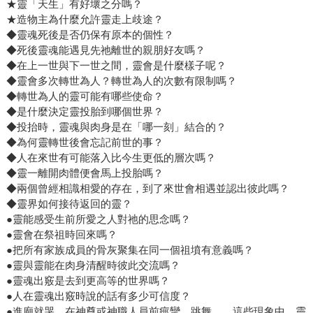
★靈「天生」有好壞之分嗎？
★造物主為什麼允許靈走上歧途？
◆靈魂死後是否仍保有原本的個性？
◆死後靈魂能遇見先祂離世的親朋好友嗎？
◆在上一世與下一世之間，靈會是什麼樣子呢？
◆靈會多次轉世為人？轉世為人的次數有限制嗎？
◆轉世為人的靈可能有哪些使命？
◆是什麼決定靈投胎到哪個世界？
◆投抬時，靈魂與肉身是在「哪一刻」結合的？
◆為何靈轉世後會忘記前世的事？
◆人在來世有可能落入比今生更低的層次嗎？
◆靈一離開肉體便會馬上投胎嗎？
◆兩個曾經相識相愛的存在，到了來世會相遇並認出彼此嗎？
◆靈界如何接待返回的靈？
●靈能感受生前所愛之人對祂的思念嗎？
●靈會在祭祖時回來嗎？
●把所有家族成員的骨灰聚集在同一個祖墳有意義嗎？
●靈與靈能在肉身清醒時彼此交流嗎？
●靈魂出竅是去到更高等的世界嗎？
●人在靈魂出竅時說的話有多少可信度？
●進廟就哭、在神尊或神職人員前痙攣、跳舞……這些現象中，靈