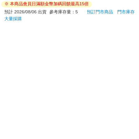
成為一種懲罰手段。」
※ 本商品會員日滿額金幣加碼回饋最高15倍
若非上列種類商品，均享有到貨7天的猶豫期（含例假
日）。
預計 2026/08/06 出貨
參考庫存量：5
預訂門市商品
門市庫存
Ｑ人過完這一世後，至少能保證來世的磨難不會比今生多吧？
大量採購
辦理退換貨時，商品（組合商品恕無法接受單獨退貨）必須
靈：「是的，無疑可縮短那條路的長度與苦難。只有不思長進的
是您收到商品時的原始狀態（包含商品本體、配件、贈品、
人，才會始終停滯不前。」
保證書、所有附隨資料文件及原廠內外包裝…等），請勿直
接使用原廠包裝寄送，或於原廠包裝上黏貼紙張或書寫文
Ｑ人在來世有可能落入比今生更低的層次嗎？
字。
靈：「就社會地位來說，可能會，但就靈性進展而言，不會。」
退回商品若無法回復原狀，將請您負擔回復原狀所需費用，
嚴重時將影響您的退貨權益。
Ｑ好人的靈魂可能在轉世時投生為壞人嗎？
靈：「不會，因為靈只會進步，不會退步。」
Ｑ壞人的靈魂有可能變成好人的靈魂嗎？
靈：「會的，只要他悔改，而他的來世就是他努力悔改的報
償。」
Ｑ既然來世一定有機會改過自新，彌補罪過，人是不是反而會繼
續行惡？
靈：「有這種盤算的人，對任何事都沒有真正的信仰，就算有萬
劫不復的懲罰，也限制不了他，因為他的理性否定了那個概念，