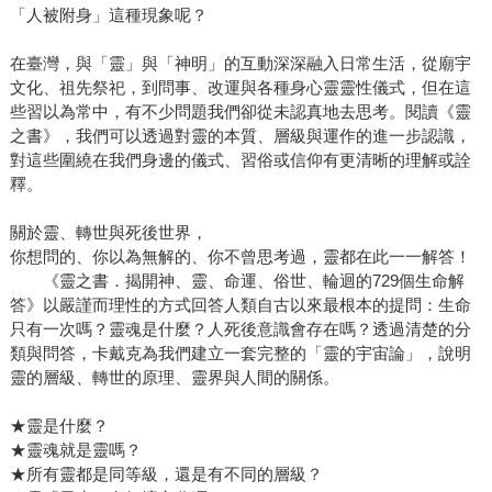
「人被附身」這種現象呢？
在臺灣，與「靈」與「神明」的互動深深融入日常生活，從廟宇
文化、祖先祭祀，到問事、改運與各種身心靈靈性儀式，但在這
些習以為常中，有不少問題我們卻從未認真地去思考。閱讀《靈
之書》，我們可以透過對靈的本質、層級與運作的進一步認識，
對這些圍繞在我們身邊的儀式、習俗或信仰有更清晰的理解或詮
釋。
關於靈、轉世與死後世界，
你想問的、你以為無解的、你不曾思考過，靈都在此一一解答！
《靈之書．揭開神、靈、命運、俗世、輪迴的729個生命解
答》以嚴謹而理性的方式回答人類自古以來最根本的提問：生命
只有一次嗎？靈魂是什麼？人死後意識會存在嗎？透過清楚的分
類與問答，卡戴克為我們建立一套完整的「靈的宇宙論」，說明
靈的層級、轉世的原理、靈界與人間的關係。
★靈是什麼？
★靈魂就是靈嗎？
★所有靈都是同等級，還是有不同的層級？