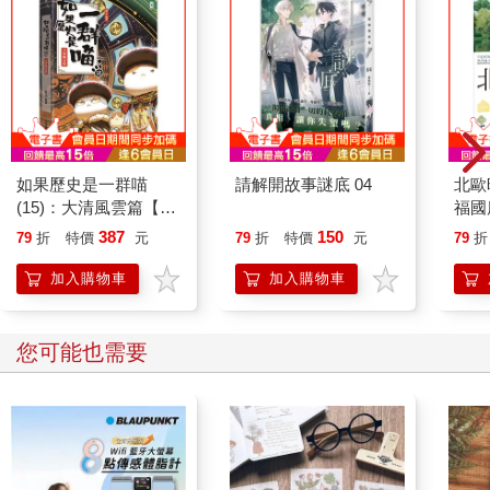
的遺骨下葬時在墓前祈禱的人嗎？
靈：「無論是那一天還是別的日子，靈都會受人們的思念召喚而
返回。」
Ｑ逝去親友的靈能感受到我們內心對祂們的情感嗎？
靈：「非常清楚，但祂們也會忘記那些已經遺忘了祂們的人。」
靈的轉世
如果歷史是一群喵
請解開故事謎底 04
北歐
(15)：大清風雲篇【萌
福國
Ｑ靈魂會多次轉世為人嗎？
貓漫畫學歷史】
387
150
79
折
特價
元
79
折
特價
元
79
折
靈：「是的，我們都會多次轉世為人。」
加入購物車
加入購物車
Ｑ轉世的目的何在？
靈：「為了贖罪和達成人類的進步。若沒有這個目的，何來的公
平正義？」
您可能也需要
Ｑ我們是在地球完成所有不同的肉身轉世嗎？
靈：「並非如此，也會轉生到許多不同世界。你們目前的世界不
是第一個、也不是最後一個世界，而是物質傾向最重、離圓滿最
遙遠的世界之一。」