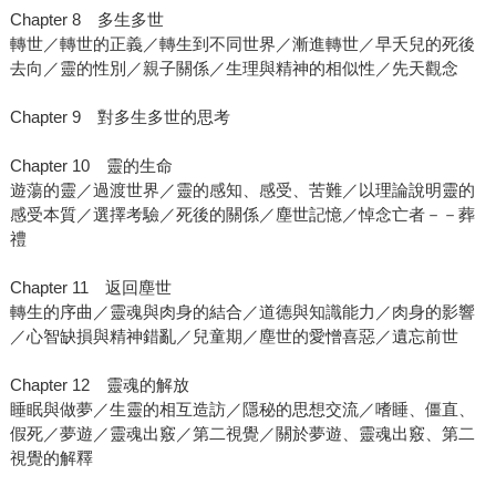
Chapter 8 多生多世
轉世／轉世的正義／轉生到不同世界／漸進轉世／早夭兒的死後
去向／靈的性別／親子關係／生理與精神的相似性／先天觀念
Chapter 9 對多生多世的思考
Chapter 10 靈的生命
遊蕩的靈／過渡世界／靈的感知、感受、苦難／以理論說明靈的
感受本質／選擇考驗／死後的關係／塵世記憶／悼念亡者－－葬
禮
Chapter 11 返回塵世
轉生的序曲／靈魂與肉身的結合／道德與知識能力／肉身的影響
／心智缺損與精神錯亂／兒童期／塵世的愛憎喜惡／遺忘前世
Chapter 12 靈魂的解放
睡眠與做夢／生靈的相互造訪／隱秘的思想交流／嗜睡、僵直、
假死／夢遊／靈魂出竅／第二視覺／關於夢遊、靈魂出竅、第二
視覺的解釋