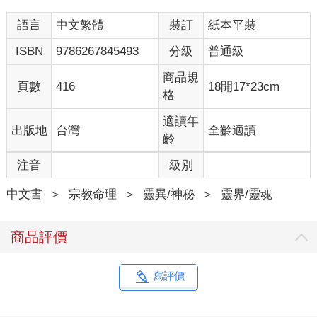
語言
中文繁體
裝訂
紙本平裝
Ｑ靈魂在靈的世界恢復意識時會有什麼感受？
靈：「視情況而定。喜歡為非作歹的人，會對自己的種種惡行羞
ISBN
9786267845493
分級
普通級
愧得無地自容。正直的人就不同了，祂的靈魂會感覺卸下了重
擔，因為祂不怕接受審視。」
商品規
頁數
416
18開17*23cm
格
Ｑ靈會遇見祂在塵世認識但先祂離世的人嗎？
靈：「是的，取決於祂們彼此的感情有多深。祂們經常會在祂返
適讀年
出版地
台灣
全齡適讀
回靈界時迎接祂，協助祂脫離物質的牽絆。祂過去認識但在塵世
齡
之旅中錯過的人，也會來見祂。祂會見到飄泊遊蕩之靈，也會去
注音
級別
拜訪仍在肉身中的靈。」
中文書
＞
宗教命理
＞
靈異/神秘
＞
靈界/靈魂
Ｑ靈魂一脫離肉身便會立刻恢復自我意識嗎？
靈：「不是馬上，祂會經歷一段混沌期，所有感知都渾噩不
清。」
商品評價
Ｑ靈與肉身分離後都會歷經同樣程度與時間的混沌狀態？
靈：「這完全取決於其進步程度。已達到某種淨化程度的靈，幾
寫評價
乎會馬上恢復意識，因為在世時祂的肉身便已擺脫了物質的奴
役；執著於物質的人，意識則不明朗，對物質會保留較長久的印