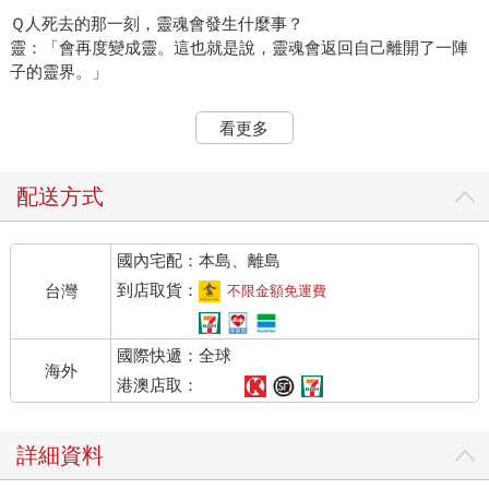
Ｑ人死去的那一刻，靈魂會發生什麼事？
靈：「會再度變成靈。這也就是說，靈魂會返回自己離開了一陣
子的靈界。」
Ｑ死後的靈魂是否仍保有個性？
看更多
靈：「是的，靈魂的個性永遠不會消失。如果靈魂沒有了個性，
何以成為靈魂呢？」
配送方式
Ｑ靈魂與肉身分離的過程很痛苦嗎？
靈：「不，肉身在世時所受的苦，往往多過死亡那一刻；臨死之
國內宅配：本島、離島
際，靈魂通常不會意識到肉身發生了什麼事。靈往往會享受體驗
到的死亡感受，因為祂們認為自己的放逐終於結束了。」
到店取貨：
台灣
不限金額免運費
Ｑ靈魂與肉身是如何分離的？
國際快遞：全球
靈：「維繫著靈魂的連結斷裂，靈魂便脫離了肉身。」
海外
港澳店取：
Ｑ這種分離是在瞬間發生的嗎？生死之間有沒有清楚的界線？
靈：「沒有，靈魂是逐漸脫離肉身的。祂不是立刻從肉身逃逸而
詳細資料
出，或像鳥兒從突然打開的籠子裡飛出。生死兩種狀態是交涉相
融的；靈是一點一滴地脫離其肉身的連結，不是突然斷裂。」