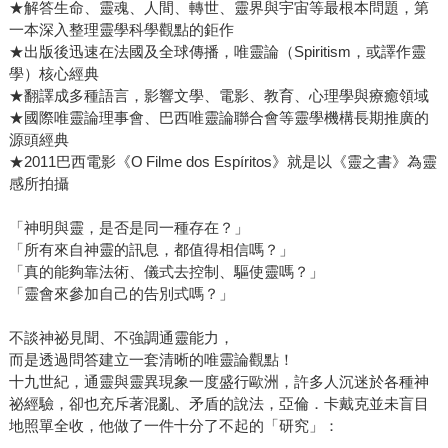
★解答生命、靈魂、人間、轉世、靈界與宇宙等最根本問題，第
一本深入整理靈學科學觀點的鉅作
★出版後迅速在法國及全球傳播，唯靈論（Spiritism，或譯作靈
學）核心經典
★翻譯成多種語言，影響文學、電影、教育、心理學與療癒領域
★國際唯靈論理事會、巴西唯靈論聯合會等靈學機構長期推廣的
源頭經典
★2011巴西電影《O Filme dos Espíritos》就是以《靈之書》為靈
感所拍攝
「神明與靈，是否是同一種存在？」
「所有來自神靈的訊息，都值得相信嗎？」
「真的能夠靠法術、儀式去控制、驅使靈嗎？」
「靈會來參加自己的告別式嗎？」
不談神祕見聞、不強調通靈能力，
而是透過問答建立一套清晰的唯靈論觀點！
十九世紀，通靈與靈異現象一度盛行歐洲，許多人沉迷於各種神
祕經驗，卻也充斥著混亂、矛盾的說法，亞倫．卡戴克並未盲目
地照單全收，他做了一件十分了不起的「研究」：