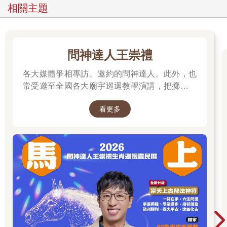
象。」
相關主題
Ｑ在塵世中相識的人，如何在靈界中認出彼此？
靈：「靈看得見前世，能把前世當成一本書般閱讀。看見過去的
朋友與敵人時，也能看見自己過去從生到死的一生歷程。」
問神達人王崇禮
Ｑ已過世的親友也會在我們離開塵世時來迎接嗎？
各大媒體爭相專訪、邀約的問神達人。此外，也
靈：「是的，祂們會去迎接自己喜愛的靈魂；祂們會去祝賀祂，
常受邀至全國各大廟宇巡迴教學演講，把擲筊、
就像祝賀躲過旅途中危機而平安歸來的人，並協助祂脫離肉身的
解籤詩、解夢的邏輯知識技巧，傳授給更多普羅
枷鎖。獲得所愛之人的迎接，是正直的靈所能獲得的恩惠；邪惡
看更多
大眾和神職人員。
之靈則會受到孤立的懲罰，或是身邊僅圍繞著如祂一般的靈。」
Ｑ親友死後一定會團聚嗎？
靈：「要看祂們的進步程度，以及必須走上哪條進化之路。如果
其中一人進化程度較高，比其他人進步得快，彼此就無法長相廝
守─也許能偶爾見到彼此，但唯有落後者跟上進步者的腳步，或
兩者都達到圓滿境界，才能真正團聚。此外，見不到親友有時也
是一種對靈的懲罰。」
Ｑ靈會記得自己的塵世人生嗎？
靈：「會，生生世世投生為人的靈，會記得自己前世的樣子，且