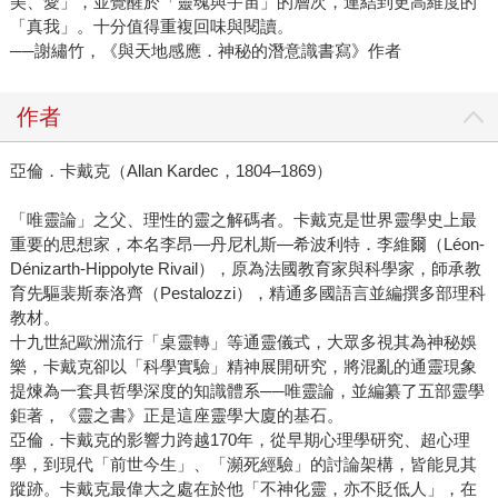
美、愛」，並覺醒於「靈魂與宇宙」的層次，連結到更高維度的
「真我」。十分值得重複回味與閱讀。
──謝繡竹，《與天地感應．神秘的潛意識書寫》作者
作者
亞倫．卡戴克（Allan Kardec，1804–1869）
「唯靈論」之父、理性的靈之解碼者。卡戴克是世界靈學史上最
重要的思想家，本名李昂—丹尼札斯—希波利特．李維爾（Léon-
Dénizarth-Hippolyte Rivail），原為法國教育家與科學家，師承教
育先驅裴斯泰洛齊（Pestalozzi），精通多國語言並編撰多部理科
教材。
十九世紀歐洲流行「桌靈轉」等通靈儀式，大眾多視其為神秘娛
樂，卡戴克卻以「科學實驗」精神展開研究，將混亂的通靈現象
提煉為一套具哲學深度的知識體系──唯靈論，並編纂了五部靈學
鉅著，《靈之書》正是這座靈學大廈的基石。
亞倫．卡戴克的影響力跨越170年，從早期心理學研究、超心理
學，到現代「前世今生」、「瀕死經驗」的討論架構，皆能見其
蹤跡。卡戴克最偉大之處在於他「不神化靈，亦不貶低人」，在