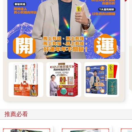
往往會嘲笑自己過去的蠢事；就像人長大懂事後，也會嘲笑自己
年輕時的蠢事與兒時的傻氣。」
Ｑ除了剛脫離的前世，靈記得自己經歷過的所有生生世世嗎？
靈：「祂的全部過去，會如一名旅人走過的階段般，逐一鋪展在
祂眼前；但就如我們說的，祂無法百分之百精確記得所有往事，
那些事對他目前的狀態影響愈大，他就愈能清楚記得。至於構成
其嬰兒期的生生世世，則已如過眼雲煙，消散在遺忘的夜空
裡。」
Ｑ生前的遺物受後人尊敬，是否會引起靈的注意？
靈：「看見後人親切地懷念祂，總是會令靈心滿意足。後人保留
遺物是為了紀念祂，但吸引靈的是他們的思念，不是那些遺
物。」
Ｑ靈感受得到生前所愛之人對祂的思念嗎？
靈：「比你想像的更深。如果祂們很快樂，人們的思念會讓祂們
推薦必看
更快樂；如果不快樂，則能安慰。」
Ｑ靈會在祭祖時因為牽掛塵世親友而回來嗎？會去探望當年自己