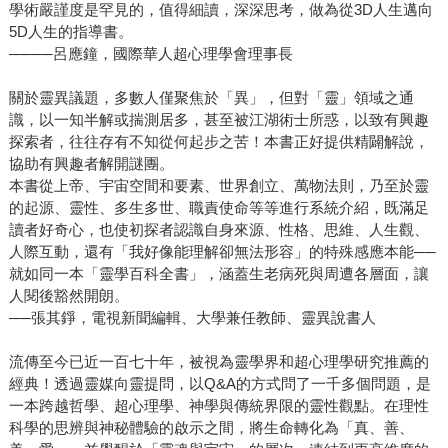
學術嚴謹度是罕見的，值得細讀，深深思考，做為從3D人生邁向
5D人生的指導書。
────呂應鐘，國際華人超心理學會理事長
關於靈異議題，多數人僅聚焦於「異」，但對「靈」領域之通
識，以一知半解或揣測居多，甚至被江湖術士所惑，以致有興趣
探索者，往往存有不知從何起步之苦！本書正好提供精闢解說，
協助有興趣者解開謎團。
本書從上帝、宇宙空間和要素、世界創立、萬物法則，乃至於靈
的起源、靈性、多生多世、職責使命等等進行系統介紹，既滿足
讀者好奇心，也使初探者認識自身來源、性格、思維、人生觀、
人際互動，還有「我好像能理解卻無法形容」的特殊感應本能──
就如同一本「靈學百科全書」，涵蓋生老病死與周遭各層面，讓
人閱後豁然開朗。
──張其錚，電視新聞編輯、大學兼任教師、靈異說書人
流傳至今已近一百七十年，被視為靈學界和超心理學研究推薦的
經典！透過靈媒向靈提問，以Q&A的方式問了一千多個問題，是
一本跨越哲學、超心理學、神學與傳統界限的靈性觀點。在理性
科學的思辨與神秘體驗的啟示之間，將生命轉化為「真、善、