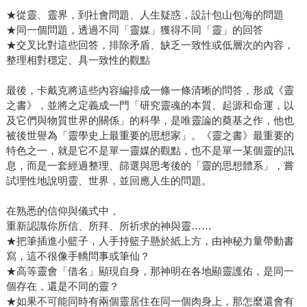
★從靈、靈界，到社會問題、人生疑惑，設計包山包海的問題
★同一個問題，透過不同「靈媒」獲得不同「靈」的回答
★交叉比對這些回答，排除矛盾、缺乏一致性或低層次的內容，
整理相對穩定、具一致性的觀點
最後，卡戴克將這些內容編排成一條一條清晰的問答，形成《靈
之書》，並將之定義成一門「研究靈魂的本質、起源和命運，以
及它們與物質世界的關係」的科學，是唯靈論的奠基之作，他也
被後世譽為「靈學史上最重要的思想家」。《靈之書》最重要的
特色之一，就是它不是單一靈媒的觀點，也不是單一某個靈的訊
息，而是一套經過整理、篩選與思考後的「靈的思想體系」，嘗
試理性地說明靈、世界，並回應人生的問題。
在熟悉的信仰與儀式中，
重新認識你所信、所拜、所祈求的神與靈……
★把筆插進小籃子，人手持籃子懸於紙上方，由神秘力量帶動書
寫，這不很像手轎問事或筆仙？
★高等靈會「借名」顯現自身，那神明在各地顯靈護佑，是同一
個存在，還是不同的靈？
★如果不可能同時有兩個靈居住在同一個肉身上，那怎麼還會有