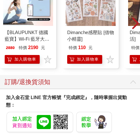
Ｑ靈魂每次轉世為肉身，是從一個世界投生到另一個世界，還是
在同一個星球多次轉世？
靈：「如果祂還不夠進步到能進入更高等的世界，可能就會在同
一個星球轉世多次。」
【BLAUPUNKT 德國
Dimanche感壓貼 [借物
Dim
藍寶】Wi-Fi 藍牙大螢
小精靈]
活]
Ｑ一直處在靈的狀態不是比較快樂？
幕八點傳感體脂計
2190
110
特價
元
特價
元
特價
2880
靈：「不，絕非如此！那會停滯不前，我們要進步，不斷地接近
(BPH-ME02W)
上帝。」
加入購物車
加入購物車
Ｑ目前在地球上的人有第一次投生到地球來的嗎？
靈：「這樣的人不少，進步的程度也不一。」
訂購/退換貨須知
Ｑ從這個世界轉世到另一個世界時，靈會保留祂在這個世界獲得
的智慧嗎？
加入金石堂 LINE 官方帳號『完成綁定』，隨時掌握出貨動
靈：「一定會，智慧是不會失去的．只是取決於其進步程度和肉
態：
身性質，也許無法用同樣的方式顯現智慧。」
Ｑ靈能自行選擇要居住於哪個新世界嗎？
靈：「不是每次都能選擇，但可以提出要求，前提是要達到一定
條件，因為是依其進步程度而定。」