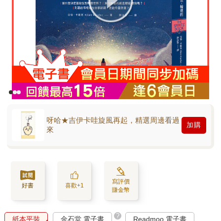
呀哈★吉伊卡哇旋風再起，精選周邊看過
加購
來
寫評價
好書
喜歡+1
賺金幣
?
紙本平裝
金石堂 電子書
Readmoo 電子書