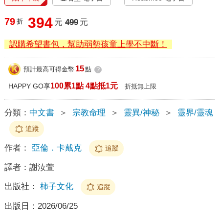
394
79
折
元
499
元
認購希望書包，幫助弱勢孩童上學不中斷！
15
預計最高可得金幣
點
?
100累1點 4點抵1元
HAPPY GO享
折抵無上限
分類：
中文書
＞
宗教命理
＞
靈異/神秘
＞
靈界/靈魂
追蹤
作者：
亞倫．卡戴克
追蹤
譯者：
謝汝萱
出版社：
柿子文化
追蹤
出版日：
2026/06/25