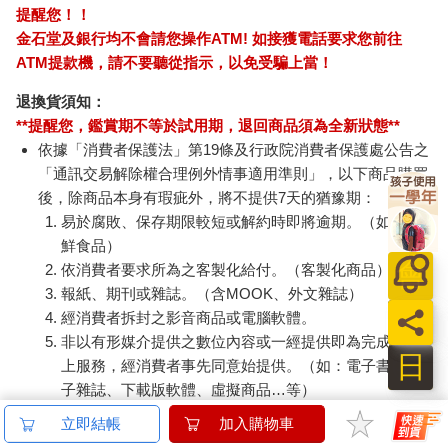
提醒您！！
金石堂及銀行均不會請您操作ATM! 如接獲電話要求您前往
Ｑ如果靈沒提出要求，那由什麼決定祂投生到哪個世界？
靈：「祂的進步程度。」
ATM提款機，請不要聽從指示，以免受騙上當！
退換貨須知：
Ｑ特定靈魂與特定肉身的結合是事先注定，或到最後一刻才選擇
**提醒您，鑑賞期不等於試用期，退回商品須為全新狀態**
進入哪個肉身？
靈：「哪個靈要進入哪個肉身，永遠是預先注定的。靈在選擇自
依據「消費者保護法」第19條及行政院消費者保護處公告之
己要接受哪種考驗時，就會要求投胎轉世，而無所不知、無所不
「通訊交易解除權合理例外情事適用準則」，以下商品購買
見的上帝，已預先看見並知道了這個靈要與哪個肉身結合。」
後，除商品本身有瑕疵外，將不提供7天的猶豫期：
易於腐敗、保存期限較短或解約時即將逾期。（如：生
Ｑ靈能獲准選擇自己要進入哪個肉身，或只可選擇能給祂所需考
鮮食品）
驗的人生？
依消費者要求所為之客製化給付。（客製化商品）
靈：「祂或許也能選擇肉身，因為只要能成功克服一路上的障
報紙、期刊或雜誌。（含MOOK、外文雜誌）
礙，既定肉身的不完美便是能促進其進步的考驗。雖然這種選擇
經消費者拆封之影音商品或電腦軟體。
不一定全由祂決定，但可以提出要求，也許會獲准。」
非以有形媒介提供之數位內容或一經提供即為完成之線
日
上服務，經消費者事先同意始提供。（如：電子書、電
Ｑ某個靈魂會與某個肉身結合，永遠是上帝的安排嗎？
子雜誌、下載版軟體、虛擬商品…等）
靈：「就像靈必須歷經不同考驗，有時確實是上帝的安排，尤其
是靈仍太落後，無法明智地自行決定時。為了贖罪，靈可能要與
已拆封之個人衛生用品。（如：內衣褲、刮鬍刀、除毛
立即結帳
加入購物車
某個孩子的肉身結合，受制於其出生環境及在世上的位置，那將
刀…等）