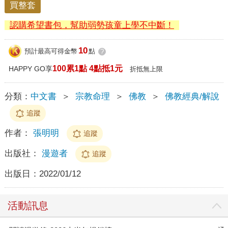
買整套
認購希望書包，幫助弱勢孩童上學不中斷！
10
預計最高可得金幣
點
?
100累1點 4點抵1元
HAPPY GO享
折抵無上限
分類：
中文書
＞
宗教命理
＞
佛教
＞
佛教經典/解說
追蹤
作者：
張明明
追蹤
出版社：
漫遊者
追蹤
出版日：
2022/01/12
活動訊息