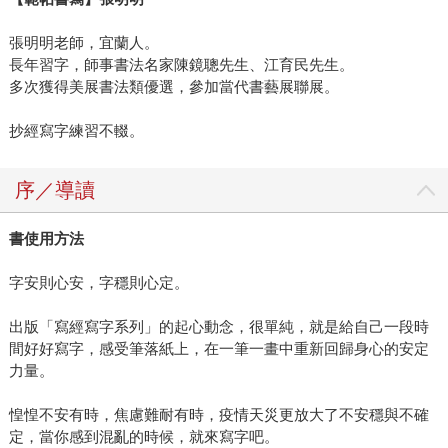
張明明老師，宜蘭人。
長年習字，師事書法名家陳鏡聰先生、江育民先生。
多次獲得美展書法類優選，參加當代書藝展聯展。
抄經寫字練習不輟。
序／導讀
書使用方法
字安則心安，字穩則心定。
出版「寫經寫字系列」的起心動念，很單純，就是給自己一段時
間好好寫字，感受筆落紙上，在一筆一畫中重新回歸身心的安定
力量。
惶惶不安有時，焦慮難耐有時，疫情天災更放大了不安穩與不確
定，當你感到混亂的時候，就來寫字吧。