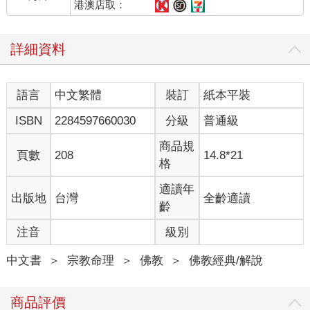
港澳店取：
詳細資料
語言
中文繁體
裝訂
紙本平裝
ISBN
2284597660030
分級
普通級
商品規
頁數
208
14.8*21
格
適讀年
出版地
台灣
全齡適讀
齡
注音
級別
中文書
＞
宗教命理
＞
佛教
＞
佛教經典/解說
商品評價