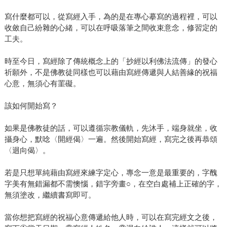
寫什麼都可以，從寫經入手，為的是在專心摹寫的過程裡，可以
收斂自己紛雜的心緒，可以在呼吸落筆之間收束意念，修習定的
工夫。
時至今日，寫經除了傳統概念上的「抄經以利佛法流傳」的發心
祈願外，不是佛教徒同樣也可以藉由寫經傳遞與人結善緣的祝福
心意，無須心有罣礙。
該如何開始寫？
如果是佛教徒的話，可以遵循宗教儀軌，先沐手，端身就坐，收
攝身心，默唸〈開經偈〉一遍。然後開始寫經，寫完之後再恭頌
〈迴向偈〉。
若是只想單純藉由寫經來練字定心，專念一意是最重要的，字醜
字美有無錯漏都不需懊惱，錯字旁畫○，在空白處補上正確的字，
無須塗改，繼續書寫即可。
當你想把寫經的祝福心意傳遞給他人時，可以在寫完經文之後，