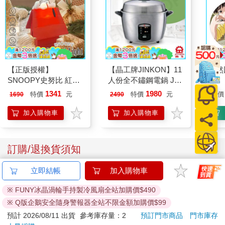
【正版授權】
【晶工牌JINKON】11
驀然
SNOOPY史努比 紅屋
人份全不鏽鋼電鍋 JK-
造型聲控燈 夜燈 氣氛
1108
1341
1980
特價
元
特價
元
特價
1690
2490
燈
加入購物車
加入購物車
訂購/退換貨須知
立即結帳
加入購物車
加入金石堂 LINE 官方帳號『完成綁定』，隨時掌握出貨動
態：
※ FUNY冰晶渦輪手持製冷風扇全站加購價$490
※ Q版企鵝安全隨身警報器全站不限金額加購價$99
預計 2026/08/11 出貨
參考庫存量：2
預訂門市商品
門市庫存