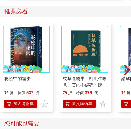
推薦必看
祕密中的祕密
杖藜過橋東：柳風生暖
請解
意、杏雨不濕衣；陳亮
恭談以心轉境的適齡漫
537
379
79
折
特價
元
79
折
特價
元
79
折
想
加入購物車
加入購物車
您可能也需要