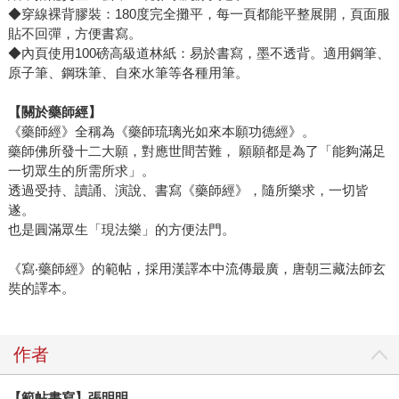
◆穿線裸背膠裝：180度完全攤平，每一頁都能平整展開，頁面服
貼不回彈，方便書寫。
◆內頁使用100磅高級道林紙：易於書寫，墨不透背。適用鋼筆、
原子筆、鋼珠筆、自來水筆等各種用筆。
【關於藥師經】
《藥師經》全稱為《藥師琉璃光如來本願功德經》。
藥師佛所發十二大願，對應世間苦難， 願願都是為了「能夠滿足
一切眾生的所需所求」。
透過受持、讀誦、演說、書寫《藥師經》，隨所樂求，一切皆
遂。
也是圓滿眾生「現法樂」的方便法門。
《寫‧藥師經》的範帖，採用漢譯本中流傳最廣，唐朝三藏法師玄
奘的譯本。
作者
【範帖書寫】張明明