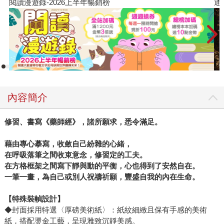
閱讀漫遊錄-2026上半年暢銷榜
通
內容簡介
修習、書寫《藥師經》，諸所願求，悉令滿足。
藉由專心摹寫，收斂自己紛雜的心緒，
在呼吸落筆之間收束意念，修習定的工夫。
在方格框架之間寫下靜與動的平衡，心也得到了安然自在。
一筆一畫，為自己或別人祝禱祈願，豐盛自我的內在生命。
【特殊裝幀設計】
◆封面採用特選〈厚磅美術紙〉：紙紋細緻且保有手感的美術
紙，搭配燙金工藝，呈現雅致沉靜美感。