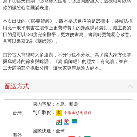
寫下①當天日期，②寫經人姓名，③迴向給誰人，這樣就可以將
你的誠懇心意圓滿表達。
本次出版的《寫‧藥師經》，版本格式選擇的是25開本，裝幀法採
用比一般平裝書在製作上更費時費工的穿線裸背裝訂，最主要的
目的是可以180度完全攤平，更方便書寫，書寫時更能凝心致意。
共可以書寫3遍《藥師經》。
由於古人寫經時大多連寫，不分行也不分段。為了讓大家方便掌
握寫經時的節奏與唸誦，《寫‧藥師經》的經文，有句讀，並在十
二大願的部分採取分段，讓大家更容易進入經本。
配送方式
國內宅配：本島、離島
到店取貨：
台灣
不限金額免運費
國際快遞：全球
海外