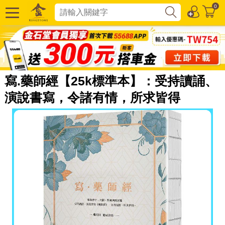
0
寫.藥師經【25k標準本】：受持讀誦、
演說書寫，令諸有情，所求皆得