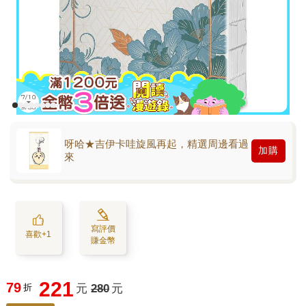
呀哈★吉伊卡哇旋風再起，精選周邊看過
加購
來
寫評價
喜歡+1
賺金幣
221
79
折
元
280
元