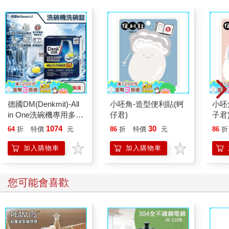
德國DM(Denkmit)-All
小呸角-造型便利貼(蚵
小呸
in One洗碗機專用多效
仔君)
子君
去污光亮碗盤清潔錠
1074
30
64
折
特價
元
86
折
特價
元
86
折
40顆/盒(強效除頑垢去
味洗碗錠/餐具亮潔黃
加入購物車
加入購物車
金心洗碗塊/多機型適
用軟水洗滌劑)
您可能會喜歡