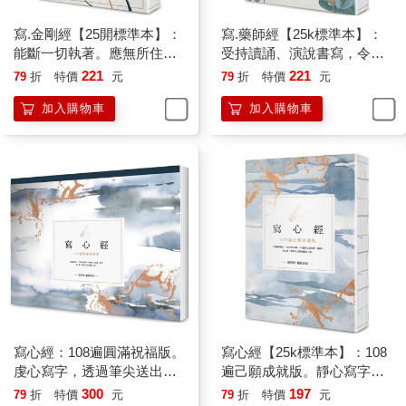
寫.金剛經【25開標準本】：
寫.藥師經【25k標準本】：
能斷一切執著。應無所住而
受持讀誦、演說書寫，令諸
生其心，圓融自在。
有情，所求皆得
221
221
79
折
特價
元
79
折
特價
元
加入購物車
加入購物車
寫心經：108遍圓滿祝福版。
寫心經【25k標準本】：108
虔心寫字，透過筆尖送出內
遍己願成就版。靜心寫字，
在的祝福【A4可撕大開本】
透過筆尖進入內心安靜的宇
300
197
79
折
特價
元
79
折
特價
元