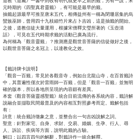
道教《道藏》一書中則收有明代或更早之前的籤，另有一說，宋
元時期的《四聖真君靈籤》，有可能是最早的籤。
抽籤起源最早可推至唐末五代，相傳益州有一稱為閉珊居集的烏
蠻族巫師，曾用四十九枝細竹片來占卜吉凶，這是抽籤的開始。
之後，道教信徒大量運用，根據宋僧釋文瑩所著的《玉壺清
話》，可見在五代時期求籤的活動已廣為流行。
為何稱為「觀音靈籤」？推測應是觀世音菩薩的信徒做好之後，
以觀世音菩薩之名冠上，以達教化之效。
【籤詩牌卡說明】
「觀音一百籤」常見於各觀音寺，例如台北龍山寺，在百首籤詩
中，其普遍性僅次於雷雨師一百籤，但是「觀音一百籤」並無明
確的版本，所以各地所呈現的內容頗有差異。
本套《觀音菩薩靈感聖籤》統合目前流傳的各系統內容，籤詩解
說融合並擷取民間最普及的內容相互對照參考而定。籤解包括
有：
詩意：統合籤詩徵象之意，並整合出一句吉凶說解之詞。
聖意：針對家宅、自身、求財、交易、婚姻、生孕、行人、尋
人、訴訟、疾病等方面，說明此籤的占驗。
解曰：以四言四句的解辭，對籤詩作一統合解釋。