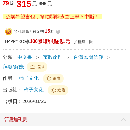
315
79
折
元
399
元
認購希望書包，幫助弱勢孩童上學不中斷！
15
預計最高可得金幣
點
?
100累1點 4點抵1元
HAPPY GO享
折抵無上限
分類：
中文書
＞
宗教命理
＞
台灣民間信仰
＞
拜廟/解籤
追蹤
作者：
柿子文化
追蹤
出版社：
柿子文化
追蹤
出版日：
2026/01/26
活動訊息