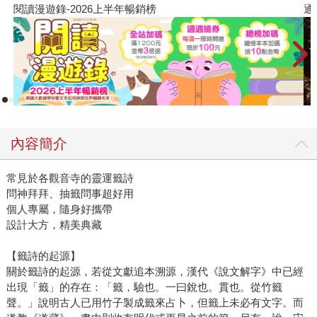
通靈藥師的處方箋
內容簡介
常見於各觀音寺的靈運籤詩
問神拜拜、抽籤問事超好用
個人專屬，隨身好攜帶
設計大方，精美典藏
【籤詩的起源】
關於籤詩的起源，若從文獻追本溯源，漢代《說文解字》中已經
出現「籤」的存在：「籤，驗也。一曰銳也。貫也。從竹籤
聲。」說明古人已用竹子製成籤來占卜，但籤上未必有文字。而