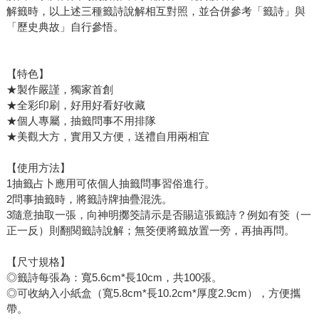
解籤時，以上述三種籤詩說解相互對照，並合併參考「籤詩」與
「歷史典故」自行參悟。
【特色】
★製作嚴謹，獨家首創
★全彩印刷，好用好看好收藏
★個人專屬，抽籤問事不用排隊
★美觀大方，實用又方便，送禮自用兩相宜
【使用方法】
1抽籤占卜應用可依個人抽籤問事習俗進行。
2問事抽籤時，將籤詩牌抽疊混洗。
3隨意抽取一張，向神明擲筊請示是否賜這張籤詩？例如有筊（一
正一反）則翻閱籤詩說解；無筊便將籤放置一旁，再抽再問。
【尺寸規格】
◎籤詩每張為：寬5.6cm*長10cm，共100張。
◎可收納入小紙盒（寬5.8cm*長10.2cm*厚度2.9cm），方便攜
帶。