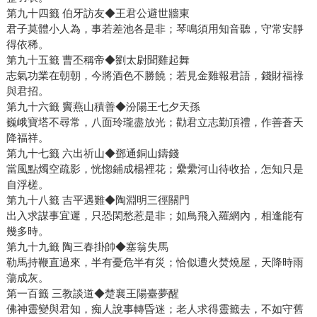
第九十四籤 伯牙訪友◆王君公避世牆東
君子莫體小人為，事若差池各是非；琴鳴須用知音聽，守常安靜
得依稀。
第九十五籤 曹丕稱帝◆劉太尉聞雞起舞
志氣功業在朝朝，今將酒色不勝饒；若見金雞報君語，錢財福祿
與君招。
第九十六籤 竇燕山積善◆汾陽王七夕天孫
巍峨寶塔不尋常，八面玲瓏盡放光；勸君立志勤頂禮，作善蒼天
降福祥。
第九十七籤 六出祈山◆鄧通銅山鑄錢
當風點燭空疏影，恍惚鋪成楊裡花；纍纍河山待收拾，怎知只是
自浮槎。
第九十八籤 吉平遇難◆陶淵明三徑關門
出入求謀事宜遲，只恐閑愁惹是非；如鳥飛入羅網內，相逢能有
幾多時。
第九十九籤 陶三春掛帥◆塞翁失馬
勒馬持鞭直過來，半有憂危半有災；恰似遭火焚燒屋，天降時雨
蕩成灰。
第一百籤 三教談道◆楚襄王陽臺夢醒
佛神靈變與君知，痴人說事轉昏迷；老人求得靈籤去，不如守舊