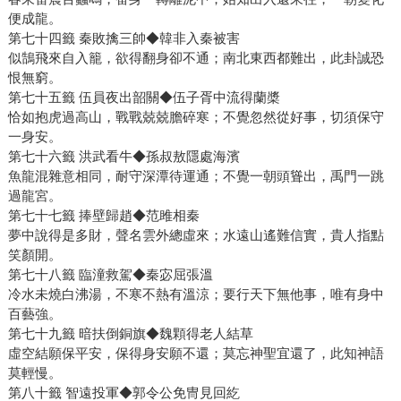
便成龍。
第七十四籤 秦敗擒三帥◆韓非入秦被害
似鵠飛來自入籠，欲得翻身卻不通；南北東西都難出，此卦誠恐
恨無窮。
第七十五籤 伍員夜出韶關◆伍子胥中流得蘭槳
恰如抱虎過高山，戰戰兢兢膽碎寒；不覺忽然從好事，切須保守
一身安。
第七十六籤 洪武看牛◆孫叔敖隱處海濱
魚龍混雜意相同，耐守深潭待運通；不覺一朝頭聳出，禹門一跳
過龍宮。
第七十七籤 捧壁歸趙◆范雎相秦
夢中說得是多財，聲名雲外總虛來；水遠山遙難信實，貴人指點
笑顏開。
第七十八籤 臨潼救駕◆秦宓屈張溫
冷水未燒白沸湯，不寒不熱有溫涼；要行天下無他事，唯有身中
百藝強。
第七十九籤 暗扶倒銅旗◆魏顆得老人結草
虛空結願保平安，保得身安願不還；莫忘神聖宜還了，此知神語
莫輕慢。
第八十籤 智遠投軍◆郭令公免冑見回紇