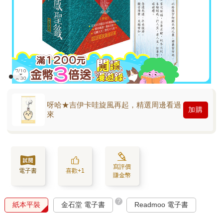
呀哈★吉伊卡哇旋風再起，精選周邊看過
加購
來
寫評價
電子書
喜歡+1
賺金幣
?
紙本平裝
金石堂 電子書
Readmoo 電子書