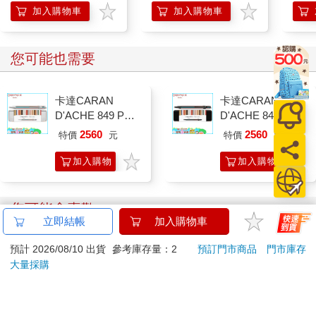
生
加入購物車
加入購物車
您可能也需要
卡達CARAN
卡達CARAN
D'ACHE 849 Paul
D'ACHE 849 Paul
Smith 原子筆ED.5
Smith 原子筆ED.5
2560
2560
特價
元
特價
元
條紋銀
條紋黑
加入購物
加入購物
車
車
您可能會喜歡
立即結帳
加入購物車
預計 2026/08/10 出貨
參考庫存量：2
預訂門市商品
門市庫存
大量採購