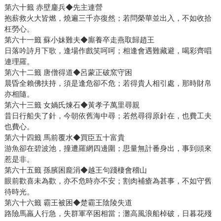
第六十籤 赤壁鏖兵◆先主連營
抱薪救火大皆燃，燒遍三千亦復然；若問榮華並出入，不如收拾
枉勞心。
第六十一籤 蘇小妹難夫◆廝養卒走燕取歸趙王
日落吟詩月下歌，逢場作戲笑呵呵；相逢會遇難藏避，喝彩齊唱
連理羅。
第六十二籤 唐僧得道◆呂蒙正破窯守困
晨昏全賴佛扶持，須是逢危卻不危；若得貴人相引處，那時財帛
亦相隨。
第六十三籤 女媧氏煉石◆黃孝子萬里尋親
昔日行船失了針，今朝依舊海中尋；若然尋得原針在，也費工夫
也費心。
第六十四籤 馬前覆水◆買臣五十富貴
游魚卻在碧波池，撞遭羅網四邊圍；思量無計番身出，事到頭來
惹是非。
第六十五籤 孫臏困龐涓◆越王句踐棲會稽山
眼前歡喜未為歡，亦不危時亦不安；割肉補瘡為甚事，不如守舊
待時光。
第六十六籤 霸王被困◆楚霸王陰陵失道
路險馬羸人行急，失群軍卒困相當；灘高風浪船棹破，日暮花殘