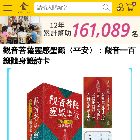
0
觀音菩薩靈感聖籤〈平安〉：觀音一百
籤隨身籤詩卡