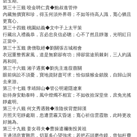
碧玉期。
第三十三籤 咬金聘仁貴◆鮑叔進管仲
內藏無價寶和珍，得玉何須外界尋；不如等待高人識，寬心猶且
更寬心。
第三十四籤 桃園結義◆文中子上太平策
行藏出入禮義恭，言必忠良信必聰；心不了然且靜澈，光明紅日
正當中。
第三十五籤 唐僧取經◆劉關張古城相會
衣冠重整舊家風，道是無窮卻有功；掃卻當途荊棘刺，三人約議
再和同。
第三十六籤 湘子遇賓◆劉先主進葭萠關
眼前病訟不須憂，寶地資財盡可求；恰似猿猴金鎖脫，自歸山洞
去來游。
第三十七籤 李靖歸山◆管公明避隱遼東
欲待身安動泰時，風中燈燭不相宜；不如收拾深堂坐，庶免光搖
靜處明。
第三十八籤 何文秀遇難◆淮陰侯背楚歸漢
月照天宅靜處期，忽遭雲霧又昏迷；寬心祈信雲霞散，此時更改
好施為。
第三十九籤 姜女尋夫◆曹操遣禰衡投黃祖
天邊消息實難思，切莫多心望強求；若把石頭磨作鏡，曾知枉費