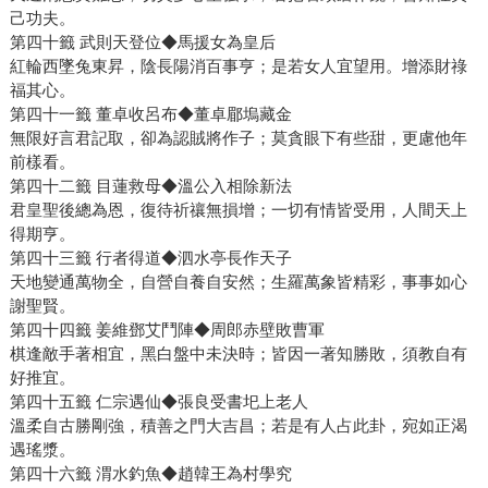
己功夫。
第四十籤 武則天登位◆馬援女為皇后
紅輪西墜兔東昇，陰長陽消百事亨；是若女人宜望用。增添財祿
福其心。
第四十一籤 董卓收呂布◆董卓郿塢藏金
無限好言君記取，卻為認賊將作子；莫貪眼下有些甜，更慮他年
前樣看。
第四十二籤 目蓮救母◆溫公入相除新法
君皇聖後總為恩，復待祈禳無損增；一切有情皆受用，人間天上
得期亨。
第四十三籤 行者得道◆泗水亭長作天子
天地變通萬物全，自營自養自安然；生羅萬象皆精彩，事事如心
謝聖賢。
第四十四籤 姜維鄧艾鬥陣◆周郎赤壁敗曹軍
棋逢敵手著相宜，黑白盤中未決時；皆因一著知勝敗，須教自有
好推宜。
第四十五籤 仁宗遇仙◆張良受書圯上老人
溫柔自古勝剛強，積善之門大吉昌；若是有人占此卦，宛如正渴
遇瑤漿。
第四十六籤 渭水釣魚◆趙韓王為村學究