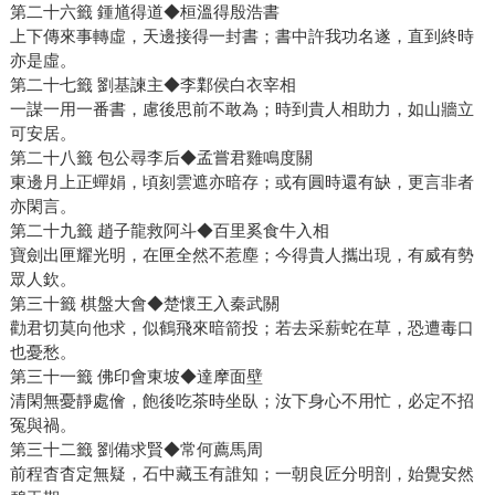
第二十六籤 鍾馗得道◆桓溫得殷浩書
上下傳來事轉虛，天邊接得一封書；書中許我功名遂，直到終時
亦是虛。
第二十七籤 劉基諫主◆李鄴侯白衣宰相
一謀一用一番書，慮後思前不敢為；時到貴人相助力，如山牆立
可安居。
第二十八籤 包公尋李后◆孟嘗君雞鳴度關
東邊月上正蟬娟，頃刻雲遮亦暗存；或有圓時還有缺，更言非者
亦閑言。
第二十九籤 趙子龍救阿斗◆百里奚食牛入相
寶劍出匣耀光明，在匣全然不惹塵；今得貴人攜出現，有威有勢
眾人欽。
第三十籤 棋盤大會◆楚懷王入秦武關
勸君切莫向他求，似鶴飛來暗箭投；若去采薪蛇在草，恐遭毒口
也憂愁。
第三十一籤 佛印會東坡◆達摩面壁
清閑無憂靜處儈，飽後吃茶時坐臥；汝下身心不用忙，必定不招
冤與禍。
第三十二籤 劉備求賢◆常何薦馬周
前程杳杳定無疑，石中藏玉有誰知；一朝良匠分明剖，始覺安然