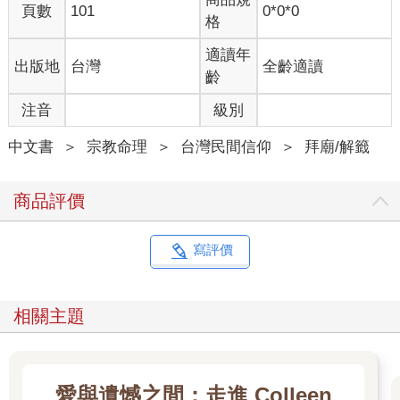
頁數
101
0*0*0
格
適讀年
出版地
台灣
全齡適讀
齡
注音
級別
中文書
＞
宗教命理
＞
台灣民間信仰
＞
拜廟/解籤
商品評價
寫評價
相關主題
愛與遺憾之間：走進 Colleen