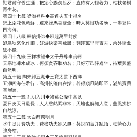
勤君耐守舊生涯，把定心腸勿起歹；直待有人輕著力，枯枝老樹
再生花。
第四十七籤 梁灝登科◆高達夫五十得名
錦上添花色愈鮮，運來祿馬喜雙全；時人莫恨功名晚，一舉登科
四海傳。
第四十八籤 韓信掛帥◆班超萬里封侯
鯤鳥秋來化作鵬，好游快樂喜飛騰；翱翔萬里雲霄去，余外諸禽
總不能。
第四十九籤 王祥求鯉◆太子丹尊事荊軻
天寒地凍水成冰，何須貪吝取功名；只好守己靜處坐，待葉興盛
自然明。
第五十籤 陶朱歸五湖◆三寶太監下西洋
五湖四海任君行，高掛帆蓬自在撐；若得順風隨即至，滿船寶貝
喜層層。
第五十一籤 孔明入川◆諸葛公隆中高臥
夏日炎天日最長，人人愁熱悶非常；天地也解知人意，薰風拂拂
自然涼。
第五十二籤 太白醉撈明月
水中捉月費功夫，費盡功夫卻又無；莫說閑言并亂語，枉勞心力
強身枯。