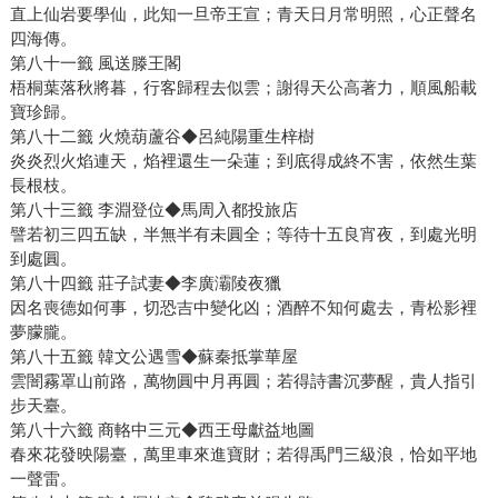
直上仙岩要學仙，此知一旦帝王宣；青天日月常明照，心正聲名
四海傳。
第八十一籤 風送滕王閣
梧桐葉落秋將暮，行客歸程去似雲；謝得天公高著力，順風船載
寶珍歸。
第八十二籤 火燒葫蘆谷◆呂純陽重生梓樹
炎炎烈火焰連天，焰裡還生一朵蓮；到底得成終不害，依然生葉
長根枝。
第八十三籤 李淵登位◆馬周入都投旅店
譬若初三四五缺，半無半有未圓全；等待十五良宵夜，到處光明
到處圓。
第八十四籤 莊子試妻◆李廣灞陵夜獵
因名喪德如何事，切恐吉中變化凶；酒醉不知何處去，青松影裡
夢朦朧。
第八十五籤 韓文公遇雪◆蘇秦抵掌華屋
雲闇霧罩山前路，萬物圓中月再圓；若得詩書沉夢醒，貴人指引
步天臺。
第八十六籤 商輅中三元◆西王母獻益地圖
春來花發映陽臺，萬里車來進寶財；若得禹門三級浪，恰如平地
一聲雷。