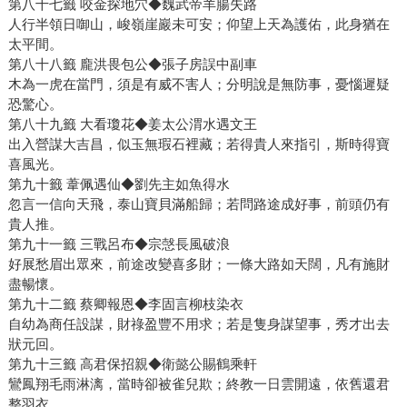
第八十七籤 咬金探地穴◆魏武帝羊腸失路
人行半領日啣山，峻嶺崖巖未可安；仰望上天為護佑，此身猶在
太平間。
第八十八籤 龐洪畏包公◆張子房誤中副車
木為一虎在當門，須是有威不害人；分明說是無防事，憂惱遲疑
恐驚心。
第八十九籤 大看瓊花◆姜太公渭水遇文王
出入營謀大吉昌，似玉無瑕石裡藏；若得貴人來指引，斯時得寶
喜風光。
第九十籤 葦佩遇仙◆劉先主如魚得水
忽言一信向天飛，泰山寶貝滿船歸；若問路途成好事，前頭仍有
貴人推。
第九十一籤 三戰呂布◆宗愨長風破浪
好展愁眉出眾來，前途改變喜多財；一條大路如天闊，凡有施財
盡暢懷。
第九十二籤 蔡卿報恩◆李固言柳枝染衣
自幼為商任設謀，財祿盈豐不用求；若是隻身謀望事，秀才出去
狀元回。
第九十三籤 高君保招親◆衛懿公賜鶴乘軒
鸞鳳翔毛雨淋漓，當時卻被雀兒欺；終教一日雲開遠，依舊還君
整羽衣。