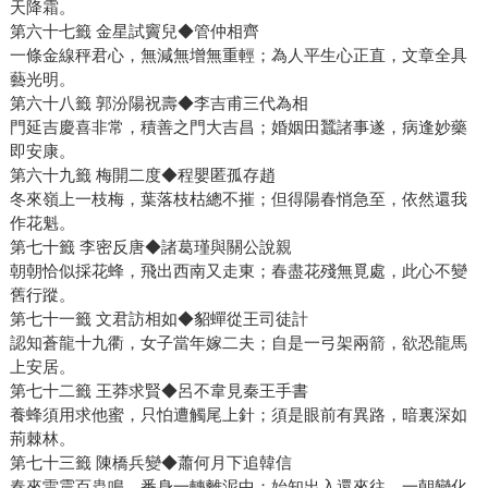
天降霜。
第六十七籤 金星試竇兒◆管仲相齊
一條金線秤君心，無減無增無重輕；為人平生心正直，文章全具
藝光明。
第六十八籤 郭汾陽祝壽◆李吉甫三代為相
門延吉慶喜非常，積善之門大吉昌；婚姻田蠶諸事遂，病逢妙藥
即安康。
第六十九籤 梅開二度◆程嬰匿孤存趙
冬來嶺上一枝梅，葉落枝枯總不摧；但得陽春悄急至，依然還我
作花魁。
第七十籤 李密反唐◆諸葛瑾與關公說親
朝朝恰似採花蜂，飛出西南又走東；春盡花殘無覓處，此心不變
舊行蹤。
第七十一籤 文君訪相如◆貂蟬從王司徒計
認知蒼龍十九衢，女子當年嫁二夫；自是一弓架兩箭，欲恐龍馬
上安居。
第七十二籤 王莽求賢◆呂不韋見秦王手書
養蜂須用求他蜜，只怕遭觸尾上針；須是眼前有異路，暗裏深如
荊棘林。
第七十三籤 陳橋兵變◆蕭何月下追韓信
春來雷震百蟲鳴，番身一轉離泥中；始知出入還來往，一朝變化