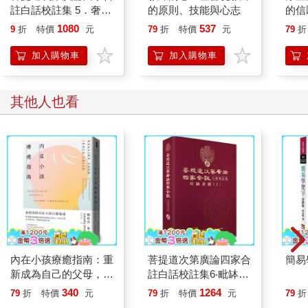
註白話校註集 5．奢摩
的原則、技能與心志
的信
他
1080
537
9
折
特價
元
79
折
特價
元
79
折
加入購物車
加入購物車
其他人也看
內在小孩療癒指南：重
菩提道次第廣論四家合
簡易
新成為自己的父母，好
註白話校註集6‧毗缽舍
好養育自己，活出充滿
那 （上）
340
1264
79
折
特價
元
79
折
特價
元
79
折
愛、平靜與安全感的人