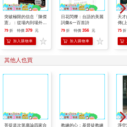
突破極限的信念「陳傑
日花閃爍：台語的美麗
天才
憲」：從場內到場外，
詞彙&一百首詩
傳(
台灣隊長全力以赴的堅
379
356
79
折
特價
元
79
折
特價
元
75
折
持與自白 （限量典藏
「日常私服小卡組」）
加入購物車
加入購物車
其他人也買
菩提道次第廣論四家合
教練的心：基督徒教練
淨空