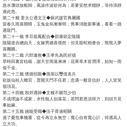
急水灘頭放船歸，風波作波欲何為；若要安然求穩靜，等待浪靜
過此危。
第二十籤 姜太公遇文王◆蘇武援官典屬國
當春久雨喜開晴，玉兔金烏漸漸明；舊事消散新事遂，看看一跳
遇龍門。
第二十一籤 李旦龍鳳配合◆邵康節定陰陽
陰陽道合總由天，女嫁男婚喜偎然；但見龍蛇相會合，熊熊入夢
喜團圓。
第二十二籤 六郎逢救◆王孝先為民祈禱
旱時田裏皆枯槁，謝天甘雨落淋淋；花果草木皆潤澤，始知一雨
值千金。
第二十三籤 懷德招親◆孫策以璽借袁兵
欲扳仙桂入蟾宮，普開天門不任君；忽遇一般音信好，人人皆笑
嶺頂花。
第二十四籤 殷郊遇師◆文種不聽范少伯
不成理論不成家，水性痴人似落花；若問君恩須得力，到頭方見
事如麻。
第二十五籤 姚能受職◆伍子胥過昭關
過了憂危事幾重，從今再立永無空；寬心自有寬心計，得遇高人
立大功。