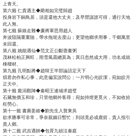
上青天。
第六籤 仁貴遇主◆藺相如完璧歸趙
投身岩下銅鳥居，須是還他大丈夫；及早營謀誰可得，通行天地
此人無。
第七籤 蘇娘走難◆廉將軍思用趙人
奔波阻隔重重險，帶水拖坭去度山；更望他鄉求用事，千鄉萬里
未回還。
第八籤 姚能遇仙◆范文正公斷虀畫粥
茂林松柏正興旺，雨雪風霜總莫為；異日忽然成大用，功名成就
棟樑材。
第九籤 孔明點將◆趙韓王半部論語定天下
煩君勿作私心事，此意偏宜說問公；一片明心光皎潔，宛如皎月
正天中。
第十籤 龐涓觀陣◆秦昭王連城求趙璧
石藏無價玉和珍，只管他鄉外客尋；宛如持燈更覓火，不如收拾
枉勞心。
第十一籤 書薦姜維◆劉先生入贅東吳
欲求勝事可非常，爭奈親姻日暫忙；到頭竟必成鹿箭，貴人指引
貴人鄉。
第十二籤 武吉遇師◆包胥九頓泣秦庭