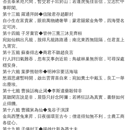
否去泰來咫尺間，暫交君子出於山；若逢虎兔佳音信，立志忙中
事即閑。
第十三籤 羅通拜師◆信陵君存趙辭封
自小生在富貴家，眼前萬物總奢華；蒙君賜紫金角帶，四海聲名
定可誇。
第十四籤 子牙棄官◆管仲三熏三沐見齊桓
宛如仙鶴出凡籠，脫得凡籠路路通；南北東西無阻隔，任君直上
九霄宮。
第十五籤 蘇秦得志◆商君不聽趙良言
行人跘曰氣難吞，忽有災事勿近前；鳥破林巢無所宿，可尋深處
穩安身。
第十六籤 葉夢熊朝帝◆明神宗要活海瑞
愁眉思慮暫時開，啟出雲霄喜自來；宛如糞土中戴玉，良工一舉
出塵埃。
第十七籤 曹操話梅止渴◆李斯遺藥殺韓非
莫聽閑言說是非，晨昏只好念阿彌；若將狂話為真實，書餅如何
止得饑。
第十八籤 曹國舅為仙◆鬼谷子演課
金烏西墜兔東昇，日夜循環至古今；僧道得知無不利，士農工商
各從心。
第十九籤 子儀封王◆揚雄仕新為莽大夫