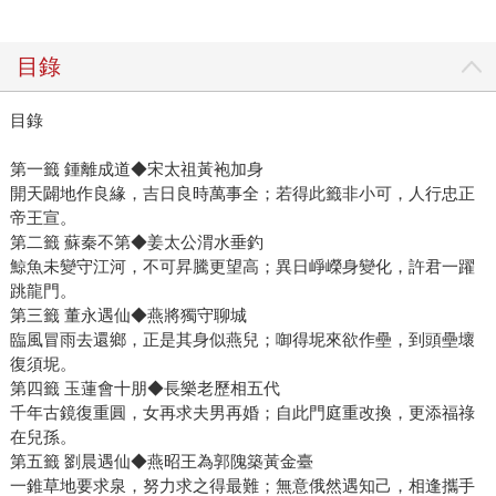
目錄
目錄
第一籤 鍾離成道◆宋太祖黃袍加身
開天闢地作良緣，吉日良時萬事全；若得此籤非小可，人行忠正
帝王宣。
第二籤 蘇秦不第◆姜太公渭水垂釣
鯨魚未變守江河，不可昇騰更望高；異日崢嶸身變化，許君一躍
跳龍門。
第三籤 董永遇仙◆燕將獨守聊城
臨風冒雨去還鄉，正是其身似燕兒；啣得坭來欲作壘，到頭壘壞
復須坭。
第四籤 玉蓮會十朋◆長樂老歷相五代
千年古鏡復重圓，女再求夫男再婚；自此門庭重改換，更添福祿
在兒孫。
第五籤 劉晨遇仙◆燕昭王為郭隗築黃金臺
一錐草地要求泉，努力求之得最難；無意俄然遇知己，相逢攜手