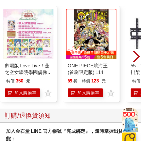
劇場版 Love Live！蓮
ONE PIECE航海王
55
之空女學院學園偶像俱
(首刷限定版) 114
掛架 
樂部 Bloom Garden
350
123
特價
元
85
折
特價
元
特價
Party單人套票
加入購物車
加入購物車
訂購/退換貨須知
加入金石堂 LINE 官方帳號『完成綁定』，隨時掌握出貨動
態：