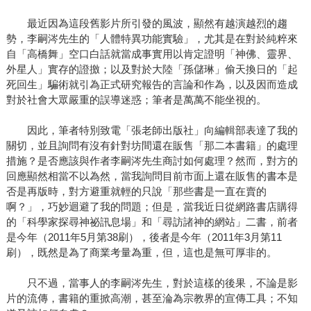
最近因為這段舊影片所引發的風波，顯然有越演越烈的趨
勢，李嗣涔先生的「人體特異功能實驗」，尤其是在對於純粹來
自「高橋舞」空口白話就當成事實用以肯定證明「神佛、靈界、
外星人」實存的證撽；以及對於大陸「孫儲琳」偷天換日的「起
死回生」騙術就引為正式研究報告的言論和作為，以及因而造成
對於社會大眾嚴重的誤導迷惑；筆者是萬萬不能坐視的。
因此，筆者特別致電「張老師出版社」向編輯部表達了我的
關切，並且詢問有沒有針對坊間還在販售「那二本書籍」的處理
措施？是否應該與作者李嗣涔先生商討如何處理？然而，對方的
回應顯然相當不以為然，當我詢問目前市面上還在販售的書本是
否是再版時，對方避重就輕的只說「那些書是一直在賣的
啊？」，巧妙迴避了我的問題；但是，當我近日從網路書店購得
的「科學家探尋神祕訊息場」和「尋訪諸神的網站」二書，前者
是今年（2011年5月第38刷），後者是今年（2011年3月第11
刷），既然是為了商業考量為重，但，這也是無可厚非的。
只不過，當事人的李嗣涔先生，對於這樣的後果，不論是影
片的流傳，書籍的重掀高潮，甚至淪為宗教界的宣傳工具；不知