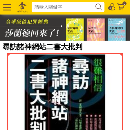
0
尋訪諸神網站二書大批判