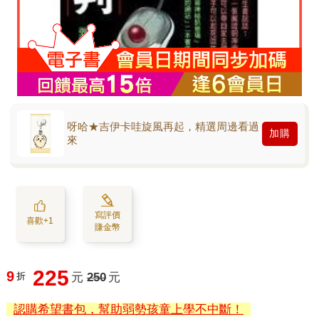
呀哈★吉伊卡哇旋風再起，精選周邊看過
加購
來
寫評價
喜歡+1
賺金幣
225
9
折
元
250
元
認購希望書包，幫助弱勢孩童上學不中斷！