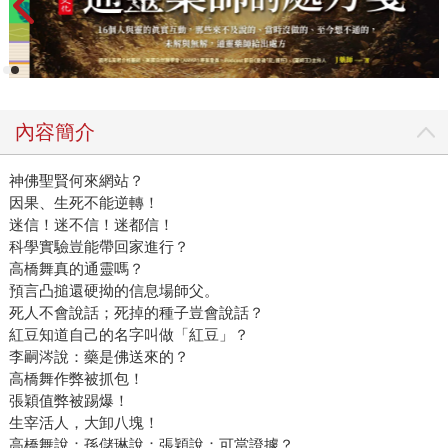
內容簡介
神佛聖賢何來網站？
因果、生死不能逆轉！
迷信！迷不信！迷都信！
科學實驗豈能帶回家進行？
高橋舞真的通靈嗎？
預言凸搥還硬拗的信息場師父。
死人不會說話；死掉的種子豈會說話？
紅豆知道自己的名字叫做「紅豆」？
李嗣涔說：藥是佛送來的？
高橋舞作弊被抓包！
張穎值弊被踢爆！
生宰活人，大卸八塊！
高橋舞說：孫儲琳說：張穎說：可當證據？