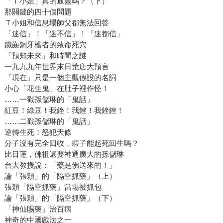
「Ｔ小姐」真的通靈嗎？（下）
那關鍵的四十個問題
Ｔ小姐和信息場師父都無法回答
「迷信」！「迷不信」！「迷都信」
鐵齒銅牙槽者的致命死穴
「預知未來」和時間之謎
一九九九年世界末日荒唐大預言
「現在」只是一個主觀假設的名詞
小心「花生鬼」在肚子裡作怪！
……一戳孫儲琳的「鬼話」
紅豆！綠豆！我銼！我銼！我銼銼！
……二戳孫儲琳的「鬼話」
逆轉生死！怒犯天條
分子沒有完全回收，蝦子能起死回生嗎？
比目蓮，佛祖還要神通廣大的孫儲琳
台大教授說：「藥是佛送來的！」
論「張穎」的「隔空抓藥」（上）
張穎「隔空抓藥」當場被抓包
論「張穎」的「隔空抓藥」（下）
「神仙賜藥」治百病
神奇的中國戲法之一