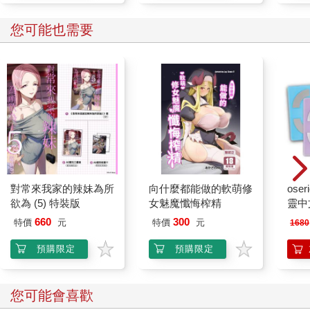
您可能也需要
對常來我家的辣妹為所
向什麼都能做的軟萌修
ose
欲為 (5) 特裝版
女魅魔懺悔榨精
靈中
660
300
特價
元
特價
元
1680
預購限定
預購限定
您可能會喜歡