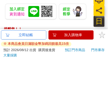
日
提醒您！！
金石堂及銀行均不會請您操作ATM! 如接獲電話要求您前往
立即結帳
加入購物車
ATM提款機，請不要聽從指示，以免受騙上當！
※ 本商品會員日滿額金幣加碼回饋最高15倍
退換貨須知：
預計 2026/08/12 出貨
購買後進貨
預訂門市商品
門市庫存
大量採購
**提醒您，鑑賞期不等於試用期，退回商品須為全新狀態**
依據「消費者保護法」第19條及行政院消費者保護處公告之
「通訊交易解除權合理例外情事適用準則」，以下商品購買
後，除商品本身有瑕疵外，將不提供7天的猶豫期：
易於腐敗、保存期限較短或解約時即將逾期。（如：生
鮮食品）
依消費者要求所為之客製化給付。（客製化商品）
報紙、期刊或雜誌。（含MOOK、外文雜誌）
經消費者拆封之影音商品或電腦軟體。
非以有形媒介提供之數位內容或一經提供即為完成之線