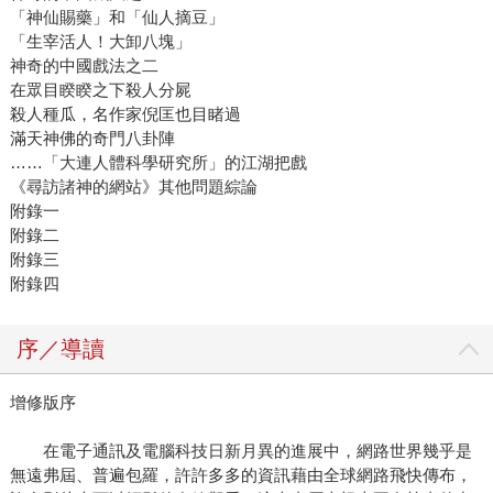
「神仙賜藥」和「仙人摘豆」
「生宰活人！大卸八塊」
神奇的中國戲法之二
在眾目睽睽之下殺人分屍
殺人種瓜，名作家倪匡也目睹過
滿天神佛的奇門八卦陣
……「大連人體科學研究所」的江湖把戲
《尋訪諸神的網站》其他問題綜論
附錄一
附錄二
附錄三
附錄四
序／導讀
增修版序
在電子通訊及電腦科技日新月異的進展中，網路世界幾乎是
無遠弗屆、普遍包羅，許許多多的資訊藉由全球網路飛快傳布，