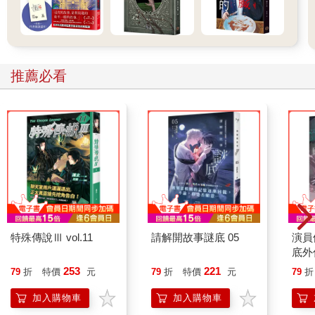
推薦必看
特殊傳說Ⅲ vol.11
請解開故事謎底 05
演員
底外
253
221
79
折
特價
元
79
折
特價
元
79
折
加入購物車
加入購物車