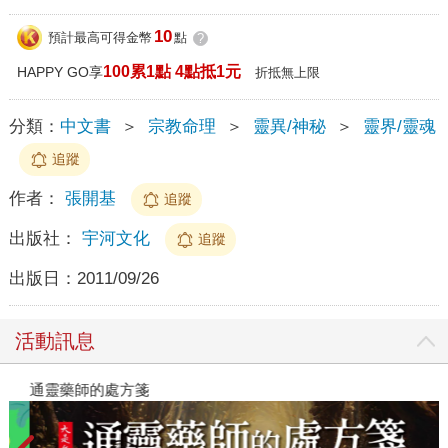
10
預計最高可得金幣
點
?
100累1點 4點抵1元
HAPPY GO享
折抵無上限
分類：
中文書
＞
宗教命理
＞
靈異/神秘
＞
靈界/靈魂
追蹤
作者：
張開基
追蹤
出版社：
宇河文化
追蹤
出版日：
2011/09/26
活動訊息
通靈藥師的處方箋