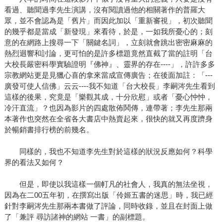
看過、聽聞過李先生演講，沒有閱讀過他的相關著作的普羅大
眾，並不會認為是「舊片」而因此加以「重新審視」，初次聽聞
的幾乎都是當成「新發現」來看待，於是，一如我所憂心的；刻
意的在網路上搜尋一下「關鍵名詞」，立刻就會跳出密密麻麻的
熱烈迴響和討論，更可怕的是許多標題竟然直截了當的註明「台
大校長嚴密科學實驗證明『佛神』、靈界的存在----」，許許多多
宗教網站更是見獵心喜的拿來當成宣傳廣告；在後面加註：「---
廣發可使人信佛」云云----我不知道「台大校長」李嗣涔先生看到
這樣的後果，究竟是「樂觀其成，十分欣慰」或者「憂心忡忡，
冷汗直流」？也因為影片的四處散佈鬨傳，連帶著；李先生那兩
本著作也突然在全省各大書店中熱賣起來，很快的就又再度躋身
於暢銷書排行榜的前幾名。
同樣的，我也不知道李先生對於這樣的狀況反應如何？科學
界的看法又如何？
但是，即使以我這樣一個帄凡的社會人，我真的無法坐視，
因為在二00五年初，在撰寫出版「伶姬五書的迷思」時，我已經
針對李嗣涔先生那兩本書做了評論，同時收錄，並且在封面上做
了「兼評 尋訪諸神的網站 一書」的副標題。