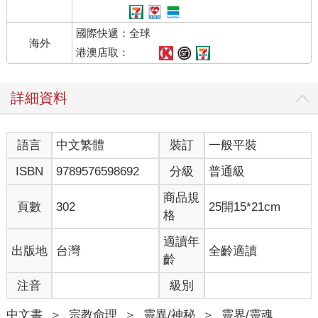
國際快遞：全球
海外
港澳店取：
詳細資料
語言
中文繁體
裝訂
一般平裝
ISBN
9789576598692
分級
普通級
商品規
頁數
302
25開15*21cm
格
適讀年
出版地
台灣
全齡適讀
齡
注音
級別
中文書
＞
宗教命理
＞
靈異/神秘
＞
靈界/靈魂