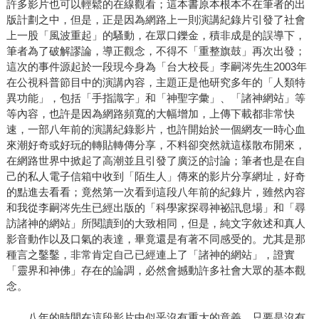
許多影片也可以輕鬆的在線觀看；這本書原本根本不在筆者的出
版計劃之中，但是，正是因為網路上一則演講紀錄片引發了社會
上一股「風波重起」的騷動，在眾口鑠金，積非成是的誤導下，
筆者為了破解謬論，導正觀念，不得不「重整旗鼓」再次出發；
這次的事件源起於一段現今身為「台大校長」李嗣涔先生2003年
在公視科普節目中的演講內容，主題正是他研究多年的「人類特
異功能」，包括「手指識字」和「神聖字彙」、「諸神網站」等
等內容，也許是因為網路頻寬的大幅增加，上傳下載都非常快
速，一部八年前的演講紀錄影片，也許開始於一個網友一時心血
來潮好奇或好玩的轉貼轉傳分享，不料卻突然就這樣散布開來，
在網路世界中掀起了高潮並且引發了廣泛的討論；筆者也是在自
己的私人電子信箱中收到「陌生人」傳來的影片分享網址，好奇
的點進去看看；竟然第一次看到這段八年前的紀錄片，雖然內容
和我從李嗣涔先生已經出版的「科學家探尋神祕訊息場」和「尋
訪諸神的網站」所閱讀到的大致相同，但是，純文字敘述和真人
影音動作以及口氣的表達，畢竟還是有著不同感受的。尤其是那
種言之鑿鑿，非常肯定自己已經連上了「諸神的網站」，證實
「靈界和神佛」存在的論調，必然會撼動許多社會大眾的基本觀
念。
八年的時間在這段影片中似乎沒有重大的意義，只要是沒有