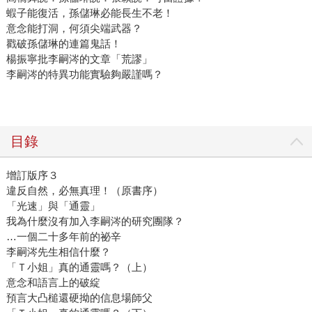
蝦子能復活，孫儲琳必能長生不老！
意念能打洞，何須尖端武器？
戳破孫儲琳的連篇鬼話！
楊振寧批李嗣涔的文章「荒謬」
李嗣涔的特異功能實驗夠嚴謹嗎？
目錄
增訂版序３
違反自然，必無真理！（原書序）
「光速」與「通靈」
我為什麼沒有加入李嗣涔的研究團隊？
…一個二十多年前的祕辛
李嗣涔先生相信什麼？
「Ｔ小姐」真的通靈嗎？（上）
意念和語言上的破綻
預言大凸槌還硬拗的信息場師父