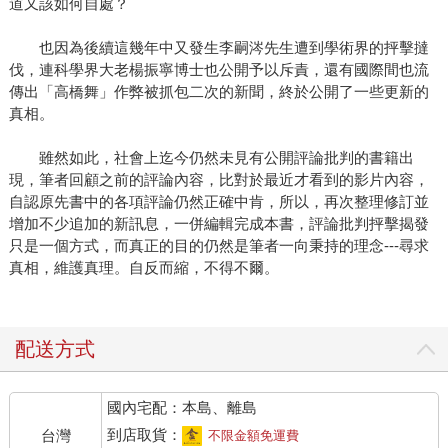
道又該如何自處？
也因為後續這幾年中又發生李嗣涔先生遭到學術界的抨擊撻
伐，連科學界大老楊振寧博士也公開予以斥責，還有國際間也流
傳出「高橋舞」作弊被抓包二次的新聞，終於公開了一些更新的
真相。
雖然如此，社會上迄今仍然未見有公開評論批判的書籍出
現，筆者回顧之前的評論內容，比對於最近才看到的影片內容，
自認原先書中的各項評論仍然正確中肯，所以，再次整理修訂並
增加不少追加的新訊息，一併編輯完成本書，評論批判抨擊揭發
只是一個方式，而真正的目的仍然是筆者一向秉持的理念---尋求
真相，維護真理。自反而縮，不得不爾。
配送方式
國內宅配：本島、離島
到店取貨：
台灣
不限金額免運費