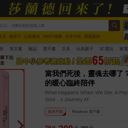
圭吾
楊双子
公益書包
16647續集
吉伊卡哇
通靈藥師
路邊攤新作
馬斯克
玩具總動員5
超慢跑
館
英文書
雜誌
電子書
文具
玩具親子
3C電玩
家
當我們死後，靈魂去哪了？
的暖心臨終陪伴
What Happens When We Die: A Psyc
Soul，s Journey Af
紙本平裝
Readmoo 電子書
79
折