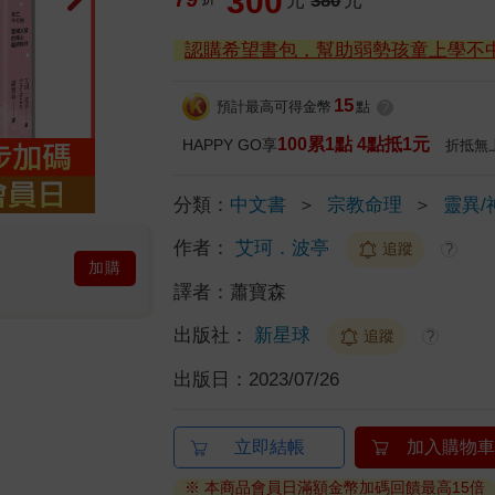
300
元
380
元
認購希望書包，幫助弱勢孩童上學不
15
預計最高可得金幣
點
?
100累1點 4點抵1元
HAPPY GO享
折抵無
分類：
中文書
＞
宗教命理
＞
靈異/
作者：
艾珂．波亭
追蹤
?
加購
譯者：
蕭寶森
出版社：
新星球
追蹤
?
出版日：
2023/07/26
立即結帳
加入購物車
※ 本商品會員日滿額金幣加碼回饋最高15倍