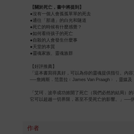
【關於死亡，書中將提到】
●沒有一個人會孤孤單單的死去
●通往「那邊」的白光和隧道
●死亡的時候有什麼感覺？
●如何看待孩子的死亡
●自殺的人會發生什麼事
●天堂的本質
●靈魂家族、靈魂族群
【好評推薦】
「這本書寫得真好，可以為你的靈魂提供指引。內容
──詹姆斯．范普拉﹙James Van Praagh﹚，靈
「艾珂．波亭成功掀開了死亡（我們必然的結局）的
它可以超越一切界限，甚至不受死亡的影響。」──伊莉
作者