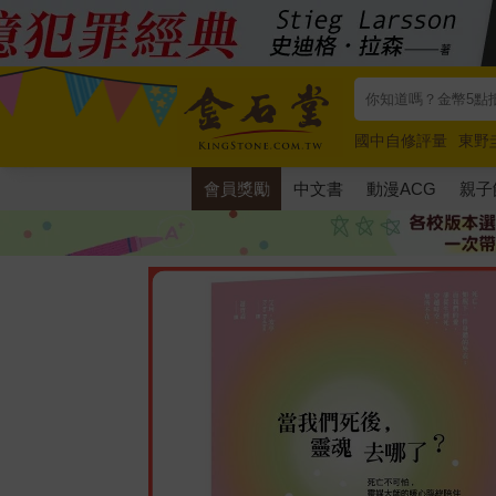
國中自修評量
東野
唯紅花綻放
奧德賽
會員獎勵
中文書
動漫ACG
親子