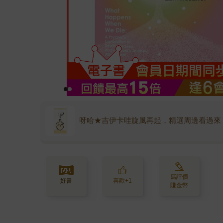
呀哈★吉伊卡哇旋風再起，精選周邊看過來
寫評價
好書
喜歡+1
賺金幣