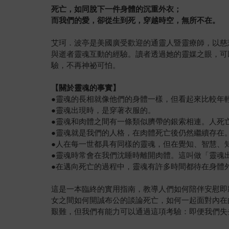
死亡，如同脫下一件身體的沉重外衣；
而我們的愛，卻從生到死，穿越時空，無所不在。
艾珂．波亭是美國廣受歡迎的通靈人暨靈療師，以慈
與逝者靈魂互動的經驗。讀者透過她的靈媒之眼，可
驗，不再神祕可怕。
【關於靈魂的事實】
●靈魂的長相就像他們的身體一樣，但看起來比較年
●靈魂出現時，是穿著衣服的。
●靈魂和肉體之間有一條類似臍帶的銀索相連。人死
●靈魂就是我們的人格，在肉體死亡後仍然繼續存在
●人在每一世都具有同樣的靈魂，但在覺知、智慧、
●靈魂時常會在我們沈睡時離開肉體。這叫做「靈魂出竅」（ast
●在邁向死亡的過程中，靈魂有許多時間都待在身體
這是一本臨終的實用指南，教導人們如何陪伴安慰即
女之間如何開誠布公的談論死亡，如何一起面對內在
艱難，但我們有能力可以通過這項考驗：即便我們失