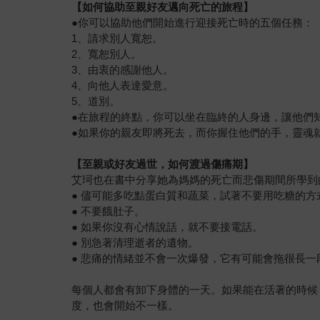
【如何協助至親好友邁向死亡的旅程】
●你可以協助他們開始進行迎接死亡時的五個任務：
1、請求別人寬恕。
2、寬恕別人。
3、由衷的感謝他人。
4、向他人表達愛意。
5、道別。
●在旅程的終點，你可以坐在臨終的人身邊，讓他們
●如果你的親友即將死去，而你握住他們的手，靈魂
【至親或好友過世，如何渡過傷痛期】
艾珂也在書中分享她為媽媽的死亡而悲傷期間所學到
● 儘可能多吃點蛋白質和蔬菜，試著不要用吃糖的方
● 不要餓肚子。
● 如果你沒有心情說話，就不要接電話。
● 別急著清理逝者的遺物。
● 悲痛的情緒並不會一次爆發，它有可能會拖很長一
每個人都會有卸下身體的一天。如果能在活著的時候
度，也會開始不一樣。