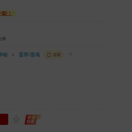
中斷！
上限
神秘
＞
靈界/靈魂
追蹤
?