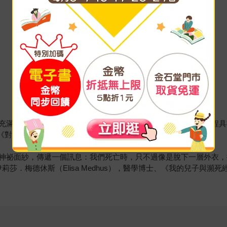
充滿智慧，使你對死亡不再擔憂害怕。作者對靈魂穿越生死的旅程具
媒及《對天堂說話》作者
神祕面紗，傳遞一個訊息：我們死亡時，只不過像是脫下一層外衣，
莎．梅德休斯（Elisa Medhus），醫學博士、《我的兒子與瀕死