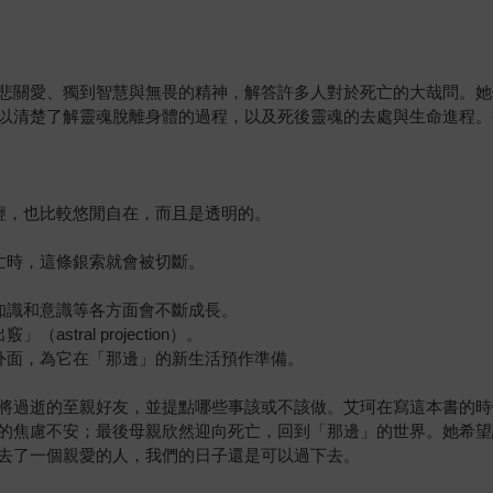
悲關愛、獨到智慧與無畏的精神，解答許多人對於死亡的大哉問。她
以清楚了解靈魂脫離身體的過程，以及死後靈魂的去處與生命進程。
輕，也比較悠閒自在，而且是透明的。
亡時，這條銀索就會被切斷。
。
知識和意識等各方面會不斷成長。
ral projection）。
外面，為它在「那邊」的新生活預作準備。
將過逝的至親好友，並提點哪些事該或不該做。艾珂在寫這本書的時
的焦慮不安；最後母親欣然迎向死亡，回到「那邊」的世界。她希望
去了一個親愛的人，我們的日子還是可以過下去。