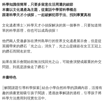
科學知識很簡單，只要多留意生活周遭的細節
本書以文化遺產為主題，從童話中學習科學概念
跟著科學天才小偵探，一起破解犯罪手法、找到事實真相
文化遺產博士╳科學天才小偵探解決的第一個事件，只要知道簡
單的科學原理，你也可以成爲偵探！
他們兩人受邀參加在濟州島舉行的世界文化遺產展示會，但是從
英國帶來的鑽石「光之山」消失了，光之山是鑲嵌在女王王冠上
的鑽石而聞名於世。
如果在展示會開始前無法找回光之山，可能會演變成嚴重的外交
問題。到底是誰偷走了鑽石？
本書特色
│解開謎題引導科學探索│結合小學自然科學的課綱內容，活潑有
趣的插畫更能吸引孩子閱讀，透過故事解謎的過程，引導孩子將
科學方法應用到現實生活中。