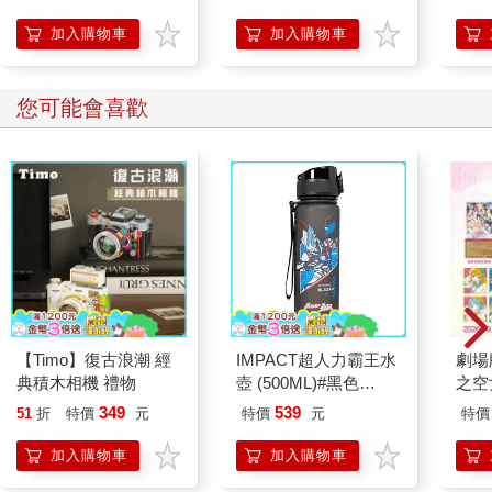
小狗 狗狗
BUSHIROAD
加入購物車
加入購物車
您可能會喜歡
【Timo】復古浪潮 經
IMPACT超人力霸王水
劇場版
典積木相機 禮物
壺 (500ML)#黑色
之空
IMUTB01BK
樂部 
349
539
51
折
特價
元
特價
元
特價
Pa
組
加入購物車
加入購物車