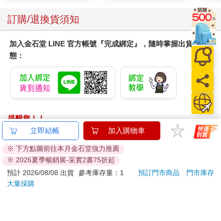
訂購/退換貨須知
加入金石堂 LINE 官方帳號『完成綁定』，隨時掌握出貨動
態：
提醒您！！
金石堂及銀行均不會請您操作ATM! 如接獲電話要求您前往
立即結帳
加入購物車
ATM提款機，請不要聽從指示，以免受騙上當！
※ 下方點圖前往本月金石堂強力推薦
※ 2026夏季暢銷展-采實2書75折起
退換貨須知：
**提醒您，鑑賞期不等於試用期，退回商品須為全新狀態**
預計 2026/08/08 出貨
參考庫存量：1
預訂門市商品
門市庫存
大量採購
依據「消費者保護法」第19條及行政院消費者保護處公告之
「通訊交易解除權合理例外情事適用準則」，以下商品購買
後，除商品本身有瑕疵外，將不提供7天的猶豫期：
易於腐敗、保存期限較短或解約時即將逾期。（如：生