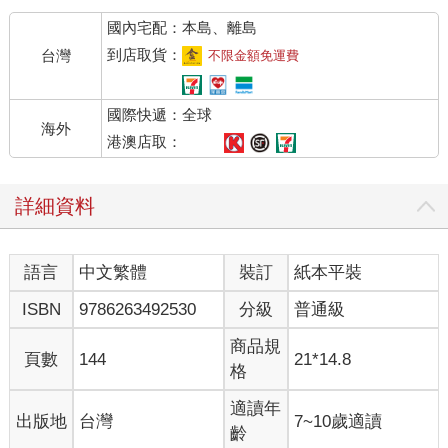
國內宅配：本島、離島
到店取貨：
台灣
不限金額免運費
國際快遞：全球
海外
港澳店取：
詳細資料
語言
中文繁體
裝訂
紙本平裝
ISBN
9786263492530
分級
普通級
商品規
頁數
144
21*14.8
格
適讀年
出版地
台灣
7~10歲適讀
齡