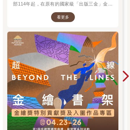
部114年起，在原有的國家級「出版三金」金鼎
獎、金漫獎、金典獎外，新增「金繪獎」，希望
看更多
促進台灣圖文出版的多元發展。獎項分為「特別
貢獻獎」、「繪本新人獎」、「繪本編輯獎」、
「跨域應用獎」、「年度繪本獎」，以及「金繪
大獎」。