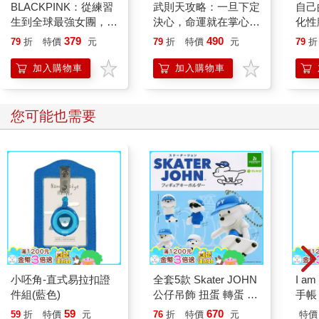
BLACKPINK：從練習
武則天攻略：一旦下定
自己
生到全球最強女團，看
決心，命運就在掌心！
化性
Jisoo、Jennie、
【作者親簽版】
【暢
379
490
79
折
特價
元
79
折
特價
元
79
折
Ros?、Lisa 如何征服
世界，創造K-pop傳
加入購物車
加入購物車
奇！
您可能也需要
小呸角-直式易拉扣證
全套5款 Skater JOHN
I a
件組(藍色)
公仔吊飾 扭蛋 轉蛋 模
手帳
型 吊飾 包包吊飾 滑板
59
670
59
折
特價
元
76
折
特價
元
特價