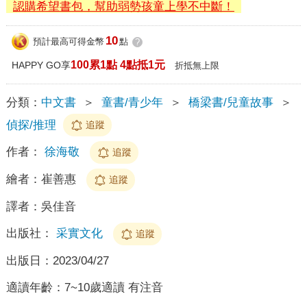
認購希望書包，幫助弱勢孩童上學不中斷！
10
預計最高可得金幣
點
?
100累1點 4點抵1元
HAPPY GO享
折抵無上限
分類：
中文書
＞
童書/青少年
＞
橋梁書/兒童故事
＞
偵探/推理
追蹤
作者：
徐海敬
追蹤
繪者：
崔善惠
追蹤
譯者：
吳佳音
出版社：
采實文化
追蹤
出版日：
2023/04/27
適讀年齡：
7~10歲適讀 有注音