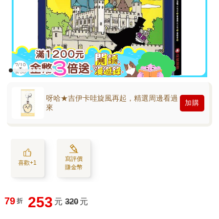
呀哈★吉伊卡哇旋風再起，精選周邊看過
加購
來
寫評價
喜歡+1
賺金幣
253
79
折
元
320
元