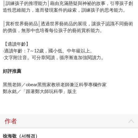
│訓練孩子的推理能力│藉由充滿懸疑與神祕的故事，引導孩子創
造性思維能力，進而發現案件的線索，訓練孩子的思考能力。
│賞析世界藝術品│透過世界藝術品的展現，讓孩子認識不同藝術
的價值，無形中也培養每位孩子的藝術賞析能力。
【適讀年齡】
‧適讀年齡：7～12歲，國小低、中年級以上。
‧文字附注音。可分章閱讀，循序漸進加強閱讀力。
好評推薦
黑熊老師／obear黑熊家教班老師兼泛科學專欄作家
鄭永銘／「跟著鄭大師玩科學」版主
作者
徐海敬（
서해경
）