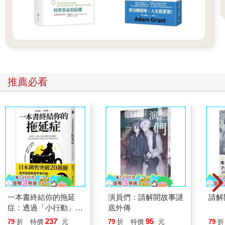
推薦必看
一本書終結你的拖延
演員們：請解開故事謎
請解
症：透過「小行動」打
底外傳
開大腦的行動開關，懶
237
95
79
折
特價
元
79
折
特價
元
79
折