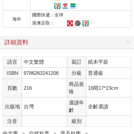
國際快遞：全球
海外
港澳店取：
詳細資料
語言
中文繁體
裝訂
紙本平裝
ISBN
9786263241206
分級
普通級
商品規
頁數
216
18開17*23cm
格
適讀年
出版地
台灣
全齡適讀
齡
注音
級別
中文書
＞
自然科普
＞
普及科學
＞