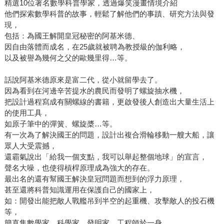
精選10位著名數學科普學家，透過爆笑漫畫情境介紹
他們探索數學科普的故事，輕鬆了解他們的事蹟、研究方法與發
現，
包括：為國王解開皇冠秘密的阿基米德、
因自由落體而成名，在25歲就被聘為教授級的伽利略，
以及被譽為幾何之父的歐幾里得…等。
話說阿基米德原來是富二代，從小就留學去了。
因為看到在河邊辛苦提水的農民而發明了螺旋抽水機，
把設計過程寫成有關螺線的書籍，更啟發後人創造出大量生活上
的使用工具，
如原子筆中的彈簧、螺旋槳…等。
有一次為了解決國王的問題，設計出複合滑輪移動一艘大船，讓
眾人大受震撼，
還霸氣說出「給我一個支點，我可以舉起整個地球」的宣言，
聲名大噪，也使得槓桿原理成為強大的存在。
最出名的還有幫國王解決皇冠問題而想到的浮力原理，
甚至還將科普知識運用在保護自己的國家上，
如：開發出能把敵人戰艦吊到半空的起重機、攻擊敵人的投石機
等，
簡直集數學家、科學家、發明家、工程師於一身。