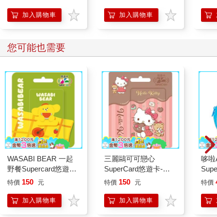
人也能變身「行動派」
的37個科學方法
加入購物車
加入購物車
您可能也需要
WASABI BEAR 一起
三麗鷗可可戀心
哆啦
野餐Supercard悠遊卡-
SuperCard悠遊卡-
Sup
黃芥末熊【受託代銷】
HELLO KITTY【受託
遊卡
150
150
特價
元
特價
元
特價
代銷】
加入購物車
加入購物車