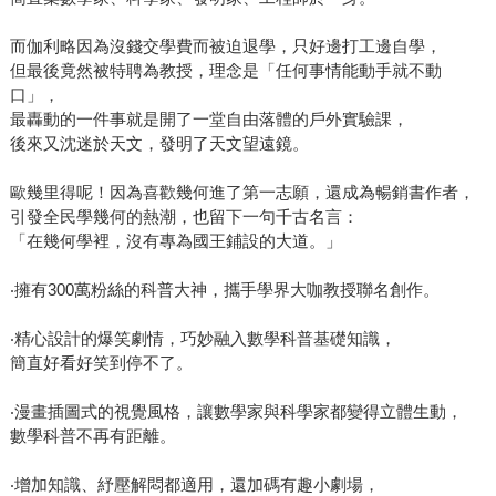
而伽利略因為沒錢交學費而被迫退學，只好邊打工邊自學，
但最後竟然被特聘為教授，理念是「任何事情能動手就不動
口」，
最轟動的一件事就是開了一堂自由落體的戶外實驗課，
後來又沈迷於天文，發明了天文望遠鏡。
歐幾里得呢！因為喜歡幾何進了第一志願，還成為暢銷書作者，
引發全民學幾何的熱潮，也留下一句千古名言：
「在幾何學裡，沒有專為國王鋪設的大道。」
‧擁有300萬粉絲的科普大神，攜手學界大咖教授聯名創作。
‧精心設計的爆笑劇情，巧妙融入數學科普基礎知識，
簡直好看好笑到停不了。
‧漫畫插圖式的視覺風格，讓數學家與科學家都變得立體生動，
數學科普不再有距離。
‧增加知識、紓壓解悶都適用，還加碼有趣小劇場，