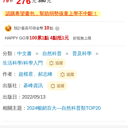
276
79
折
元
350
元
認購希望書包，幫助弱勢孩童上學不中斷！
10
預計最高可得金幣
點
?
100累1點 4點抵1元
HAPPY GO享
折抵無上限
分類：
中文書
＞
自然科普
＞
普及科學
＞
生活科學/科學入門
追蹤
作者：
超模君、郝志峰
追蹤
出版社：
碁峰資訊
追蹤
出版日：
2022/05/13
相關主題：
2024暢銷百大—自然科普類TOP20