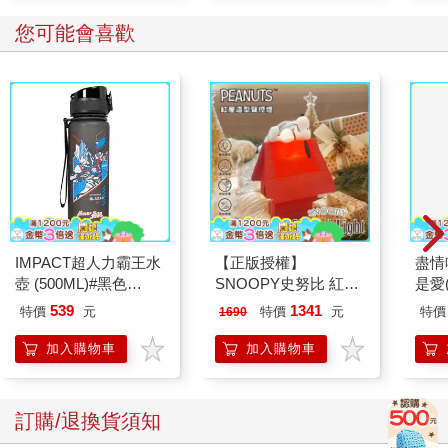
您可能會喜歡
IMPACT超人力霸王水
【正版授權】
盡情
壺 (500ML)#黑色
SNOOPY史努比 紅屋
是愛
IMUTB01BK
造型聲控燈 夜燈 氣氛
539
1341
特價
元
特價
元
特價
1690
燈
加入購物車
加入購物車
訂購/退換貨須知