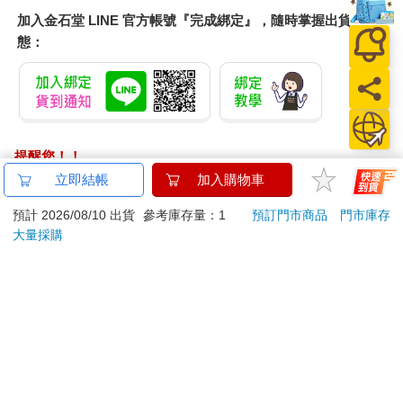
加入金石堂 LINE 官方帳號『完成綁定』，隨時掌握出貨動
態：
提醒您！！
金石堂及銀行均不會請您操作ATM! 如接獲電話要求您前往
立即結帳
加入購物車
ATM提款機，請不要聽從指示，以免受騙上當！
預計 2026/08/10 出貨
參考庫存量：1
預訂門市商品
門市庫存
退換貨須知：
大量採購
**提醒您，鑑賞期不等於試用期，退回商品須為全新狀態**
依據「消費者保護法」第19條及行政院消費者保護處公告之
「通訊交易解除權合理例外情事適用準則」，以下商品購買
後，除商品本身有瑕疵外，將不提供7天的猶豫期：
易於腐敗、保存期限較短或解約時即將逾期。（如：生
鮮食品）
依消費者要求所為之客製化給付。（客製化商品）