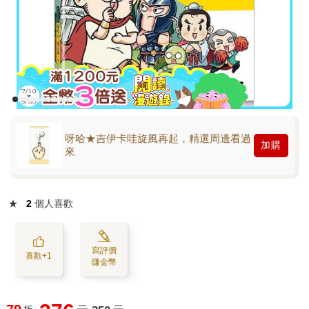
呀哈★吉伊卡哇旋風再起，精選周邊看過
加購
來
★
2
個人喜歡
寫評價
喜歡+1
賺金幣