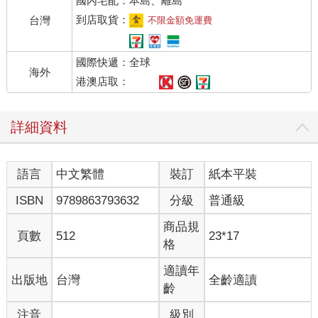
國內宅配：本島、離島
到店取貨：
台灣
不限金額免運費
國際快遞：全球
海外
港澳店取：
詳細資料
語言
中文繁體
裝訂
紙本平裝
ISBN
9789863793632
分級
普通級
商品規
頁數
512
23*17
格
適讀年
出版地
台灣
全齡適讀
齡
注音
級別