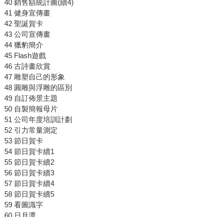
40 銷售額統計圖(續4)
41 健身宣傳畫
42 聖誕賀卡
43 公司宣傳畫
44 獵豹簡介
45 Flash遊戲
46 古詩畫欣賞
47 雕塑自己的形象
48 圓雕與浮雕的區別
49 自訂佈景主題
50 自製簡報母片
51 公司年度培訓計劃
52 引力常量測定
53 節日賀卡
54 節日賀卡續1
55 節日賀卡續2
56 節日賀卡續3
57 節日賀卡續4
58 節日賀卡續5
59 看圖識字
60 日月潭