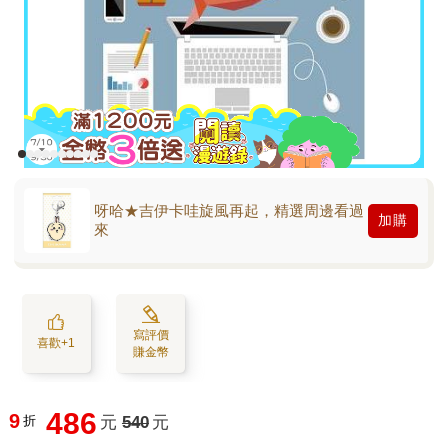
呀哈★吉伊卡哇旋風再起，精選周邊看過
加購
來
寫評價
喜歡+1
賺金幣
486
9
折
元
540
元