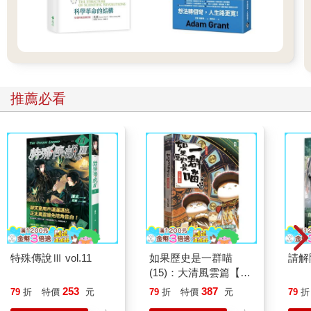
推薦必看
特殊傳說Ⅲ vol.11
如果歷史是一群喵
請解
(15)：大清風雲篇【萌
貓漫畫學歷史】
253
387
79
折
特價
元
79
折
特價
元
79
折