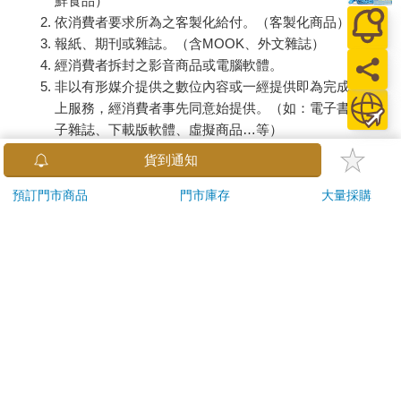
鮮食品）
依消費者要求所為之客製化給付。（客製化商品）
報紙、期刊或雜誌。（含MOOK、外文雜誌）
經消費者拆封之影音商品或電腦軟體。
非以有形媒介提供之數位內容或一經提供即為完成之線
上服務，經消費者事先同意始提供。（如：電子書、電
子雜誌、下載版軟體、虛擬商品…等）
已拆封之個人衛生用品。（如：內衣褲、刮鬍刀、除毛
貨到通知
刀…等）
若非上列種類商品，均享有到貨7天的猶豫期（含例假
預訂門市商品
門市庫存
大量採購
日）。
辦理退換貨時，商品（組合商品恕無法接受單獨退貨）必須
是您收到商品時的原始狀態（包含商品本體、配件、贈品、
保證書、所有附隨資料文件及原廠內外包裝…等），請勿直
接使用原廠包裝寄送，或於原廠包裝上黏貼紙張或書寫文
字。
退回商品若無法回復原狀，將請您負擔回復原狀所需費用，
嚴重時將影響您的退貨權益。