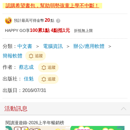
認購希望書包，幫助弱勢孩童上學不中斷！
20
預計最高可得金幣
點
?
100累1點 4點抵1元
HAPPY GO享
折抵無上限
分類：
中文書
＞
電腦資訊
＞
辦公/應用軟體
＞
簡報軟體
追蹤
作者：
蔡志成
追蹤
出版社：
佳魁
追蹤
出版日：
2016/07/31
活動訊息
閱讀漫遊錄-2026上半年暢銷榜