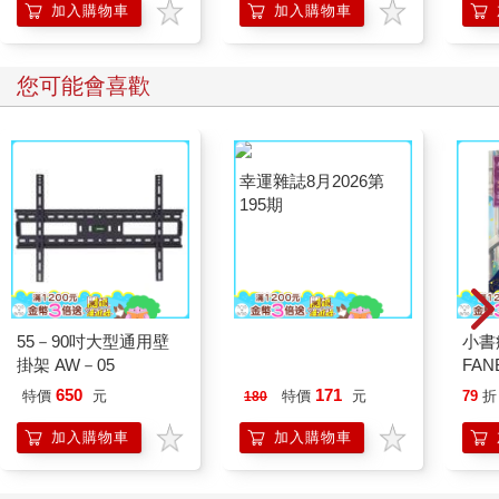
加入購物車
加入購物車
您可能會喜歡
55－90吋大型通用壁
幸運雜誌8月2026第
小書
掛架 AW－05
195期
FAN
成為
650
171
特價
元
特價
元
79
折
180
段！
加入購物車
加入購物車