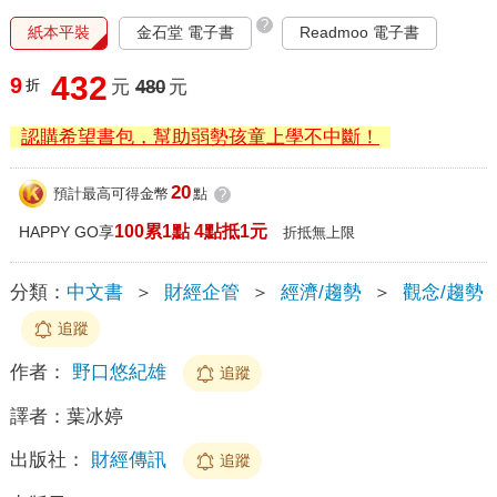
?
紙本平裝
金石堂 電子書
Readmoo 電子書
432
9
折
元
480
元
認購希望書包，幫助弱勢孩童上學不中斷！
20
預計最高可得金幣
點
?
100累1點 4點抵1元
HAPPY GO享
折抵無上限
分類：
中文書
＞
財經企管
＞
經濟/趨勢
＞
觀念/趨勢
追蹤
作者：
野口悠紀雄
追蹤
譯者：
葉冰婷
出版社：
財經傳訊
追蹤