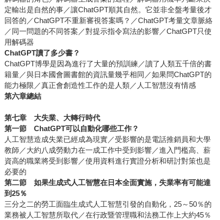
定輸出是自然的事／讓ChatGPT順其自然。它並非全盤考量後才
回答的／ChatGPT不重新審視答案嗎？／ChatGPT考量文章脈絡
／同一問題的不同答案／對提示指令寫法的影響／ChatGPT只使
用解碼器
ChatGPT
讀了多少書？
ChatGPT博學是因為進行了大量的預訓練／讀了人類五千倍的書
籍量／與日本國會圖書館的資訊量幾乎相同／如果問ChatGPT的
能力極限／真正會創造性工作的是人類／人工智慧沒有情感
第六章總結
第七章 大失業、大轉行時代
第一節 ChatGPT可以自動化哪些工作？
人工智慧造成失業已經成為現實／受影響的是電話推銷員和大學
教師／大約八成勞動力在一成工作中受到影響／進入門檻高、薪
資高的職業將受到影響／使用資料進行實證分析和研討對策也是
必要的
第二節 如果生成式人工智慧在日本全面實施，失業率有可能達
到25％
三分之二的勞工面臨生成式人工智慧引發的自動化，25～50％的
業務被人工智慧所取代／在行政暨管理職和法務工作上大約45％