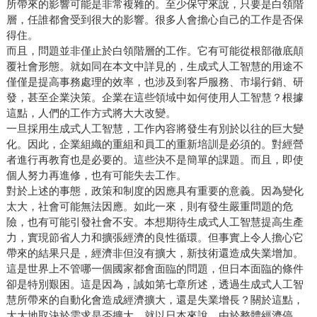
所帶來的影響可能是非常複雜的。至少保守來說，只要是白領階
層，任誰都會受到很大的影響。很多人會擔心自己的工作是否保
得住。
而且，問題並非僅止於白領階層的工作。它有可能從根部徹底顛
覆社會形態。就如同在本文中詳見的，生成式人工智慧的用途不
僅僅是提高事務處理的效率，也涉及到客戶服務、市場行銷、研
發，甚至企業決策。企業在這些領域中如何使用人工智慧？根據
這點，人們的工作方式將大大改變。
一旦採用生成式人工智慧，工作內容將發生有別於以往的巨大變
化。因此，企業組織的重組和員工的重新培訓是必須的。對經營
者進行再教育也是必要的。這些決不是簡單的課題。而且，即使
個人努力再進修，也有可能失去工作。
對於上述的事態，政策和制度的因應具有重要的意義。因為變化
太大，社會可能無法因應。如此一來，則有發生嚴重問題的危
險，也有可能引發社會不安。本想期待生成式人工智慧提高生產
力，實現節省人力和擴張經濟的良性循環。但事實上令人擔心它
帶來的結果只是，經濟非但沒有擴大，新技術還造成失業增加。
這是世界上不管哪一個國家都會面臨的問題，但日本面臨的條件
卻是特別艱困。這是因為，誠如第七章所述，透過生成式人工智
慧所帶來的自動化會造成經濟擴大，還是失業增長？關於這點，
大大地取決於需求是否擴大，就以日本來說，由於整體經濟停