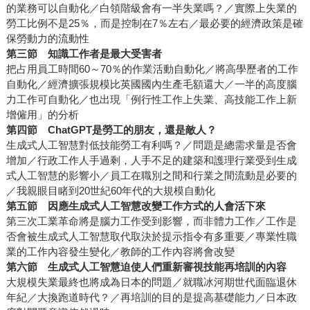
的業務可以自動化／白領階級會有一半失業嗎？／實際上失業的
勞工比例不是25％，而是控制在7％左右／最必要的經濟政策是確
保勞動力的流動性
第三節
知識工作者是最大受害者
把占用員工時間60～70％的作業活動自動化／將高學歷者的工作
自動化／經濟擴張規模比英國國內生產毛額還大／一半的高度腦
力工作可自動化／也出現「例行性工作上失業、高技能工作上新
增僱用」的分析
第四節 ChatGPT是勞工的朋友，還是敵人？
生成式人工智慧對低技能勞工有利嗎？／問題是總需求量是否會
增加／行政工作人手過剩，人手不足的建築和護理行業受到生成
式人工智慧的影響小／員工在職別之間和行業之間流動是必要的
／我親眼目睹到20世紀60年代的大規模自動化
第五節 因應生成式人工智慧改變工作方式的人會活下來
第三次工業革命將是腦力工作受到影響，而非體力工作／工作是
否會被生成式人工智慧取代取決於提示指令有多重要／專業性職
業的工作內容發生變化／教師的工作內容將會改變
第六節 生成式人工智慧迫使人們重新審視技能再培訓的內容
大規模失業最終也將成為日本的問題／就職冰河期世代面臨退休
年紀／大換跑道時代？／再培訓的目的是提高基礎能力／日本政