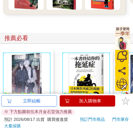
或心存的疑慮。可以重複詢問多次，直到明白為止。
生成式人工智慧能為每位兒童提供配合個別學習的需求、量身訂
製的教材和教學。如此一來，不受地區或經濟背景的限制，所有
兒童都能接受高品質的教育。以往只有富家子弟才能享有的學習
環境，現在每個人都能獲得。生於貧窮國家的孩子，以及即使在
推薦必看
富裕國家但生於貧窮家庭的孩子們，即使擁有潛力，過去卻一直
沒有被賦予發揮的機會。如今這漸漸能夠做到。
若生成式人工智慧在教育中的應用普及開來，所有人都能接受教
育和專業服務，這將使收入的分布更加平等。如今，在發展中國
家，仍有許多兒童因為家庭貧窮，連小學教育都無法得到滿足。
這些孩子將能夠把ChatGPT作為家教來進行學習，從而擺脫貧困
的惡性循環。這件事的意義重大。不管是誰都能充分發揮自己的
能力。即使無法進入大學，也能獲得充足的知識。企業也會給予
能力上的驗證，無論學歷如何，都會提供工作機會吧。
不僅僅是孩子，成年人也能繼續學習，提高能力以貢獻社會。這
立即結帳
加入購物車
也可以用於技能再培訓。能一邊工作一邊適應新的技術。
演員們：請解開故事謎
一本書終結你的拖延
請解
以往，即使有能力，因為貧窮而無法接受教育，潛能未得到發
※ 下方點圖前往本月金石堂強力推薦
底外傳
症：透過「小行動」打
揮，這種情況屢見不鮮。如果這些人能獲得適當教育並發揮其能
開大腦的行動開關，懶
預計 2026/08/17 出貨
購買後進貨
預訂門市商品
門市庫存
95
237
79
折
特價
元
79
折
特價
元
79
折
力，將對社會生產力的提升產生極大的效果吧。
人也能變身「行動派」
大量採購
之前未被充分活用的知識方面能力將會被活用，藉此，推動技術
的37個科學方法
加入購物車
加入購物車