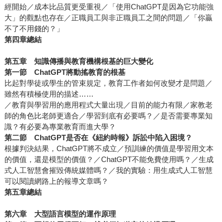
經開始／成本比品質更受重視／「使用ChatGPT是因為它功能強
大」的觀點也存在／正職員工與非正職員工之間的問題／「你贏
不了不用錢的？」
第四章總結
第五章 知識傳播與教育機構根基的巨大變化
第一節 ChatGPT將動搖教育的根基
比起對學徒或學生的管束規定，教育工作者如何改變才是問題／
雖然有積極使用的描述……
／教育與學習用的應用程式大量出現／目前的能力有限／家教老
師的角色比老師更適合／學習到底有必要嗎？／是否需要專業知
識？有必要為專業教育而進大學？
第二節
ChatGPT
是否在《紐約時報》訴訟中陷入困境？
根據判決結果，ChatGPT將不成立／預訓練的價值是學習用文本
的價值，還是模型的價值？／ChatGPT不能免費使用嗎？／生成
式人工智慧會摧毀傳統媒體嗎？／我的實驗：用生成式人工智慧
可以閱讀網路上的報導文章嗎？
第五章總結
第六章 大型語言模型的運作原理