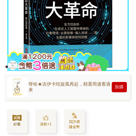
呀哈★吉伊卡哇旋風再起，精選周邊看過
加購
來
寫評價
好書
喜歡+1
賺金幣