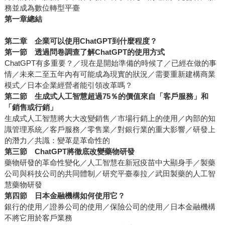
務並成為數位轉型平臺
第一章總結
第二章 企業可以使用ChatGPT到什麼程度？
第一節 透過問卷調查了解ChatGPT的使用方式
ChatGPT有多重要？／現在是開始準備的時候了／已經在做的事
情／未來二至五年內有可能成為現實的狀況／需要重新建構商業
模式／日本企業經營者能引領改革嗎？
第二節 生成式人工智慧超過75％的價值來自「客戶服務」和
「銷售或行銷」
生成式人工智慧將大大改變銷售／市場行銷上的使用／內部的知
識管理系統／客戶服務／零售業／對銀行業的重大影響／研發上
的潛力／共識：變革是革命性的
第三節
ChatGPT
將徹底改變藥物研發
藥物研發的革命性變化／人工智慧在新冠疫苗中大顯身手／製藥
公司與科技公司的共同體制／研究平臺泰拉／武田製藥的人工智
慧藥物研發
第四節
日本金融機構如何使用它？
銀行的使用／證券公司的使用／保險公司的使用／日本金融機構
不將它用於客戶業務