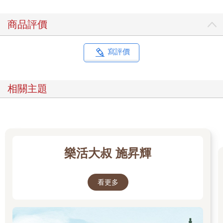
能夠實現自我價值的工作。
人們可以從繁瑣、無聊的工作中解脫出來，可以專注於真正有價
商品評價
值的工作上。人工智慧會接管資訊處理等繁瑣的工作。此外，人
工智慧還會立刻告訴你想知道的資料和資訊。因此，人人都能準
確掌握最新、最先進的知識。由於人工智慧將單調的工作自動
寫評價
化，所以人類可以將時間花在更具創造性和滿足感的工作上。人
們利用縮短的工作時間，將能享受更好的工作與生活之間的平衡
吧。
相關主題
另一方面，人工智慧無論多麼進步，都無法真正從事創造性的工
作。這是只有人類才辦得到的。將以往所做的各種定型且簡單的
工作交給人工智慧來做，人類可以專注於只有人類才能做的工
作，也就是創造性的工作。
關懷和同理心很重要
樂活大叔 施昇輝
只有人類才能做的工作不僅僅是創造。例如，像關懷、同理心，
這些也是人工智慧無法做到的。
因此，在各種工作中，這些事情都變得很重要。在小學和中學教
看更多
育中尤其如此。老師站在學生的立場上解決問題，因此老師在孩
子的品格發展中扮演著重要的角色。此外，在護理服務中，關懷
也可能成為重要的要素。