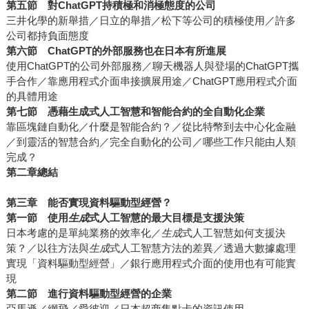
第五節 對ChatGPT持積極和消極態度的公司
三井化學的新舉措／日立的舉措／松下等公司的積極使用／許多
公司都持負面態度
第六節
ChatGPT
的外部服務也在日本有所進展
使用ChatGPT的公司外部服務／聊天機器人與登場的ChatGPT攜
手合作／靠應用程式介面串接擴展用途／ChatGPT應用程式介面
的具體用途
第七節
憑藉生成式人工智慧和智能合約的全自動化企業
靠區塊鏈自動化／什麼是智能合約？／從比特幣到去中心化金融
／到靈活的智慧合約／完全自動化的公司／哪些工作只能由人類
完成？
第二章總結
第三章 能否實現資料驅動型經營？
第一節 使用
生成
式人工智慧
的最大目標是支援決策
日本考慮的是單純業務的效率化／
生成
式人工智慧如何支援決
策？／以往方法與
生成
式人工智慧方法的差異／透過大數據處理
實現「資料驅動型經營」／銀行應用程式介面的使用也有可能實
現
第二節 進行資料驅動型經營的企業
亞馬遜／網飛／愛彼迎／日本超商集點卡的資訊使用