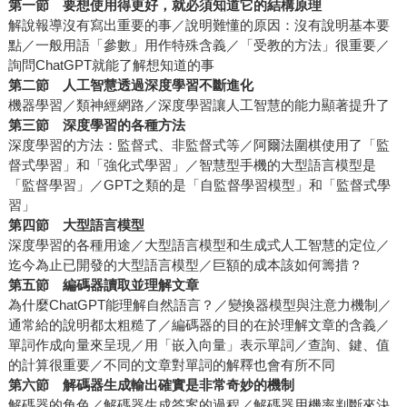
第一節
要想使用得更好，就必須知道它的結構原理
解說報導沒有寫出重要的事／說明難懂的原因：沒有說明基本要
點／一般用語「參數」用作特殊含義／「受教的方法」很重要／
詢問ChatGPT就能了解想知道的事
第二節
人工智慧透過深度學習不斷進化
機器學習／類神經網路／深度學習讓人工智慧的能力顯著提升了
第三節
深度學習的各種方法
深度學習的方法：監督式、非監督式等／阿爾法圍棋使用了「監
督式學習」和「強化式學習」／智慧型手機的大型語言模型是
「監督學習」／GPT之類的是「自監督學習模型」和「監督式學
習」
第四節 大型語言模型
深度學習的各種用途／大型語言模型和生成式人工智慧的定位／
迄今為止已開發的大型語言模型／巨額的成本該如何籌措？
第五節 編碼器讀取並理解文章
為什麼ChatGPT能理解自然語言？／變換器模型與注意力機制／
通常給的說明都太粗糙了／編碼器的目的在於理解文章的含義／
單詞作成向量來呈現／用「嵌入向量」表示單詞／查詢、鍵、值
的計算很重要／不同的文章對單詞的解釋也會有所不同
第六節
解碼器生成輸出確實是非常奇妙的機制
解碼器的角色／解碼器生成答案的過程／解碼器用機率判斷來決