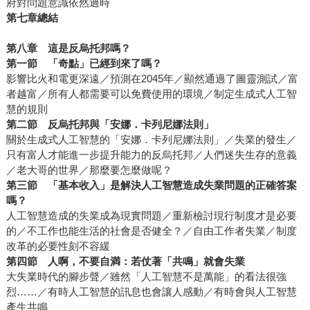
府對問題意識依然過時
第七章總結
第八章 這是反烏托邦嗎？
第一節 「奇點」已經到來了嗎？
影響比火和電更深遠／預測在2045年／顯然通過了圖靈測試／富
者越富／所有人都需要可以免費使用的環境／制定生成式人工智
慧的規則
第二節
反烏托邦與「安娜．卡列尼娜法則」
關於生成式人工智慧的「安娜．卡列尼娜法則」／失業的發生／
只有富人才能進一步提升能力的反烏托邦／人們迷失生存的意義
／老大哥的世界／那麼要怎麼做呢？
第三節
「基本收入」是解決人工智慧造成失業問題的正確答案
嗎？
人工智慧造成的失業成為現實問題／重新檢討現行制度才是必要
的／不工作也能生活的社會是否健全？／自由工作者失業／制度
改革的必要性刻不容緩
第四節
人啊，不要自満：若仗著「共鳴」就會失業
大失業時代的腳步聲／雖然「人工智慧不是萬能」的看法很強
烈……／有時人工智慧的訊息也會讓人感動／有時會與人工智慧
產生共鳴