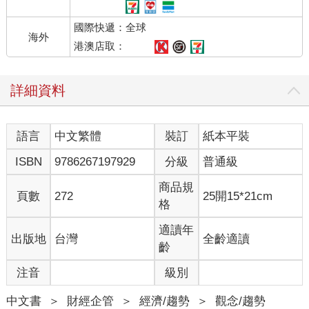
作，每個人都能夠充分獲得所需的東西。
國際快遞：全球
生產力的提升不僅僅是靠生成式人工智慧帶來的，還可以由其他
海外
各種技術，例如能源技術和材料技術帶來，但是生成式人工智慧
港澳店取：
將大大地改變人類工作的內容。縱觀歷史，人類一直在追求富
足。這點基本上可以實現，而這様的未來，人們可以親眼看見。
詳細資料
即使人們對物質財富感到滿足，也不一定會變得幸福。換句話
說，這不是充分條件。然而，物質財富顯然是幸福的必要條件。
尤其對於食品、飲料和住房等基本商品和服務可以這麼說。創造
語言
中文繁體
裝訂
紙本平裝
一個每個人都能獲得這些東西的社會是有可能可以實現的。
問題是如何分配。在商品和服務匱乏的世界裡，分配問題基本上
ISBN
9786267197929
分級
普通級
是由市場來解決。也就是說，勞動和資本所得到的收入等於其邊
際生產力。然而，這可以受到政治過程的影響，所以，如果能夠
商品規
頁數
272
25開15*21cm
好好運用這個機制，所得的分配將就會變得更加公平。
格
適讀年
出版地
台灣
全齡適讀
齡
２ 人類應專注於只有人類才能完成的工作
注音
級別
具有挑戰性的創意工作
即使在生成式人工智慧實現的烏托邦中，人類仍然在工作。然
中文書
＞
財經企管
＞
經濟/趨勢
＞
觀念/趨勢
而，他們並不是勉為其難地做著枯燥、痛苦的工作，而是可以做