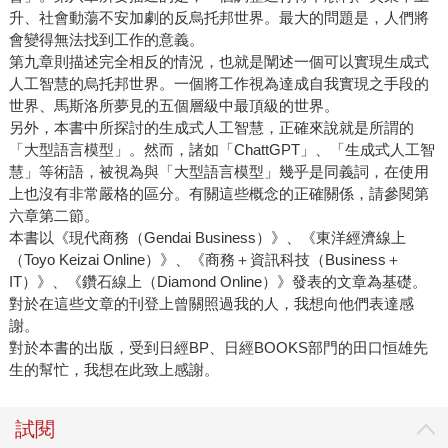
升、社會動蕩不安加劇的反烏托邦世界。最大的問題是，人們將
會變得無法找到工作的意義。
第九章則描述完全相反的情況，也就是闡述一個可以實現生成式
人工智慧的烏托邦世界。一個將工作視為達成自我實現之手段的
世界、馬斯洛所夢見的五個層級中最頂級的世界。
另外，本書中所探討的生成式人工智慧，正確來說就是所謂的
「大型語言模型」。然而，諸如「ChattGPT」、「生成式人工智
慧」等術語，被視為與「大型語言模型」幾乎是同義詞，在使用
上也沒有非常嚴格的區分。有關這些概念的正確關係，請參閱第
六章第二節。
本書以《現代商務（Gendai Business）》、《東洋經濟線上
（Toyo Keizai Online）》、《商務＋資訊科技（Business＋
IT）》、《鑽石線上（Diamond Online）》發表的文章為基礎。
對於在這些文章的刊登上曾關照過我的人，我想向他們表達感
謝。
對於本書的出版，受到日經BP、日經BOOKS部門的田口恒雄先
生的幫忙，我想在此致上感謝。
試閱