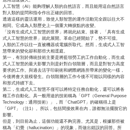
人工智慧（AI）能夠理解人類的自然語言，而且能用這自然語言
對人類的提問和指令作出正確的回答。
透過這樣的靈活運用，致使人類智慧的運作活動完全跟以往大不
相同。它成為人類歷史上一個重大轉捩點的改變。
「沒有生成式人工智慧的世界」將就此結束。接著，「具有生成
式人工智慧的世界」就此展開。革命已經開始了，勢不可擋。
人類的工作以往一直被機器或電腦所取代。然而，生成式人工智
慧帶來的變化卻和那些大相逕庭。
第一，有別於傳統技術主要是將藍領勞工的工作自動化，而生成
式人工智慧的最大影響力則是針對白領階層，而且是對智力高度
要求的工作。與過去活字印刷術和網際網路所帶來的變化一樣，
今後將會大規模發生。白領階層的工作今後不可能以同樣的內容
和形式持續下去。
第二，生成式人工智慧不僅可以將特定任務自動化，還可以將各
種工作自動化。具一般用途的技術稱為「GPT（General Purpose
Technology：通用技術）」，而「ChatGPT」的確稱得上是
「GPT」（注1）。所以，包括間接效果在內，誰都無法擺脫它的
影響。
但是，到目前為止，這個功能還不夠完善。尤其是，根據那些被
稱為「幻覺（hallucination）」的現象，而做出錯誤的回答。所