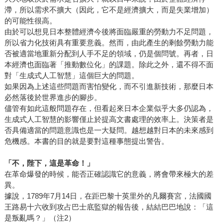
滯，所以需求不擴大（因此，它不是經濟擴大，而是失業增加）
的可能性很高。
由於可以想見日本整體經濟今後將面臨嚴重的勞動力不足問題，
所以省力化技術具有重要意義。然而，由此產生的剩餘勞動力能
否被適當地重新分配到人手不足的領域，仍是個問號。再者，日
本經濟也面臨著「推動數位化」的課題。除此之外，還不得不面
對「生成式人工智慧」這個巨大的問題。
如果因為上述這些問題而害怕變化，而不引進新技術，那麼日本
必然落後於世界進步的腳步。
儘管有如此這般問題存在，但看起來日本企業似乎大多仍認為，
生成式人工智慧的影響僅止於提高文書處理的效率上。決策者是
否具備適當的問題意識也是一大疑問。越想越對日本的未來感到
危機感。本書的目的就是要對這種事態提出警告。
「不，陛下，這是革命！」
在革命爆發的時候，能否正確認識它的意義，將會帶來極大的差
異。
據說，1789年7月14日，在距巴黎十英里外的凡爾賽宮，法國國
王路易十六收到攻占巴士底監獄的報告後，結結巴巴地說：「這
是叛亂嗎？」（注2）