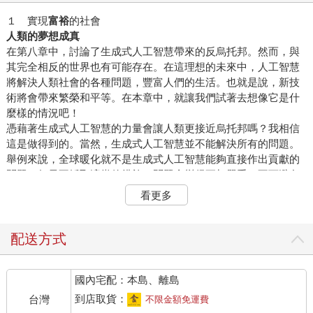
１ 實現
富裕
的社會
人類的夢想成真
在第八章中，討論了生成式人工智慧帶來的反烏托邦。然而，與
其完全相反的世界也有可能存在。在這理想的未來中，人工智慧
將解決人類社會的各種問題，豐富人們的生活。也就是說，新技
術將會帶來繁榮和平等。在本章中，就讓我們試著去想像它是什
麼樣的情況吧！
憑藉著生成式人工智慧的力量會讓人類更接近烏托邦嗎？我相信
這是做得到的。當然，生成式人工智慧並不能解決所有的問題。
舉例來說，全球暖化就不是生成式人工智慧能夠直接作出貢獻的
問題。如果不採取適當的措施，問題會變得更加嚴重。不可避免
的是，除此之外，到目前為止我們所面對的各種問題仍然存在，
看更多
這也是無可奈何的。
然而，毫無疑問，生成式人工智慧將為實現繁榮社會作出重大貢
獻。曾經只是夢想的事情將會實現。特別是在以下諸點獲取重大
配送方式
進展，是可以期待的。
國內宅配：本島、離島
生產力提高因而可以實現富裕的社會
如果在商業現場引進人工智慧，就能夠把過去由人類所做的業務
到店取貨：
台灣
不限金額免運費
委託給它。在那裡實現的終極世界中，無需從事艱辛的勞動工