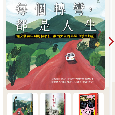
不過，關於這點，必須留意。事情並沒有那麼簡單。首先，第
一，雖說人類擁有同理心，但並不表示所有人類都有這樣的溫暖
情感。在人類中，有很多人缺乏這樣的情感。
第二，正如第八章第四節所述，ChatGPT表現出溫暖的關懷體
貼。即使知道對方是電腦，聽到這樣的話時仍然會令人感到高
興。此外，在電影或文學作品上的意見一致時，真的令人很開
心。在這方面，它有時展現出超越人類的能力。如何評價這一點
是一個相當微妙的問題。
生成式人工智慧有可能成為老年人的最佳談話對象。因此，人類
不應對這些能力自吹自擂。我認為，「人工智慧能夠成為人類的
諮詢對象或談話對象只不過是表象，真正意義上的關懷和同理心
只有人類才能做到」，這個說法未必成立。
３ 基本服務惠及所有人
所有人都能只接受自己期望的教育
目前生成式人工智慧輸出的資訊中包含很多錯誤。能否克服這些
問題仍有不清楚之處，但如果能克服，應用將大幅擴展。
如果生成式人工智慧經常能持續提供正確的答案，就可以當作家
教來使用。任何人都可以免費使用。它隨時可以成為強有力的諮
詢對象或家庭教師。無論何時都可以親切地教導你不明白的事情