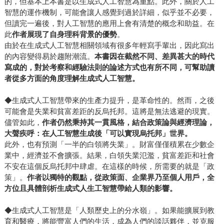
的，但基本上本書是以生成式人工智慧為重點。此外，關於人工
智慧的運作機制，可能會讓人感覺到過於詳細，似乎並不必要，
但讀完一遍後，對人工智慧的應用上會有清楚的概念和助益。在
此
作者展現了自身理科背景的優勢
。
由於在生成式人工智慧相關領域有很多年輕寫手輩出，因此寫出
的內容變得易於趨附潮流。
本書因在截然不同、差異甚大的時代
寫成的，對於考察和經驗法則的論述方式也有所不同，可幫助讀
者從多方面的角度理解生成式人工智慧。
◆生成式人工智慧帶來的生產力提升，是革命性的。然而，之後
可能會是失業和貧富差距的反烏托邦。這將是無法逃避的現實。
儘管如此，
作者仍然秉持其一貫風格，結合政策論與經濟理論，
大聲疾呼：在人工智慧生成後「可以實現烏托邦」世界。
此外，也有預測「一半的白領將失業」。財富僅僅積累在少數企
業中，經濟並不會擴張。結果，白領失業氾濫，貧富差距和社會
不安在這個反烏托邦中肆虐。在這樣的時候，所需要的就是「政
策」。
作者以獨特的觀點，從政策面、企業界乃至個人用戶，全
方位且具體剖析生成式人生工智慧帶給人類的影響。
◆生成式人工智慧是「人類歷史上的分水嶺」。如果能擴展到教
育和醫療，將能豐富人們的生活，成為人們的談話夥伴，並克服