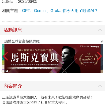
出版日：
2025/06/05
相關主題：
GPT、Gemini、Grok...你今天用了哪些AI？
活動訊息
讀懂全球首富極限思維
2
內容簡介
正確認識革命意義的人，就有未來！歡迎擾亂秩序的改變！
資訊經濟理論大師預見了社會的重大變化。