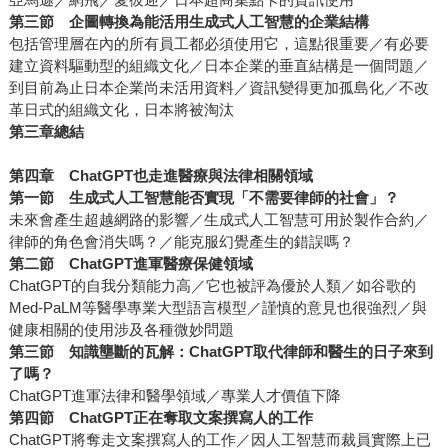
第三節 企圖轉換為能活用生成式人工智慧的企業結構
包括管理層在內的所有員工都必須使用它，這點很重要／有必要
建立資料驅動型的組織文化／日本企業的垂直結構是一個問題／
到目前為止日本企業尚未活用資料／資訊變得更加孤島化／不改
革日式的組織文化，日本將被淘汰
第三章總結
第四章 ChatGPT也走進醫療與法律相關領域
第一節 生成式人工智慧能否實現「不需要律師的社會」？
未來會產生超越網路的影響／生成式人工智慧可用於製作合約／
律師的角色會消失嗎？／能克服幻覺產生的錯誤嗎？
第二節 ChatGPT進軍醫療保健領域
ChatGPT的自我分類能力高／它也被評為優於人類／如谷歌的
Med-PaLM等醫學專業大型語言模型／謹慎的意見也很強烈／與
健康相關的使用涉及各種微妙問題
第三節
知識壟斷的瓦解：ChatGPT取代律師和醫生的日子來到
了嗎？
ChatGPT進軍法律和醫學領域／專業人才價值下降
第四節 ChatGPT正在奪取文案撰寫人的工作
ChatGPT將奪走文案撰寫人的工作／因人工智慧而裁員實際上已