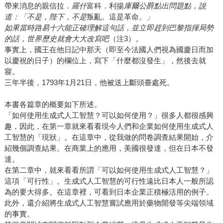
帶來消息的親信拉．
羅什
富科．利揚
庫爾公爵點出問題點，說
道：「不是，陛下，不是
叛亂。這是革命。
」
如果當時路易十六能正確理解這句話，並立即趕到巴黎指揮局勢
的話，世界歷史就會大大改寫吧
（注3）
。
事實上，國王在他日記中那天（即至今法國人們視為國慶日而加
以慶祝的日子）的欄位上，寫下「什麼都沒發生」，然後去就
寢。
三年半後，1793年1月21日，他被送上斷頭臺處死。
本書各篇章的概要如下所述。
「如何使用生成式人工智慧？可以如何使用？」很多人都很感興
趣，因此，在第一章就來看看現今人們和企業如何使用生成式人
工智慧的「現狀」。在這章中，從我做的問卷調查結果開始，介
紹幾個調查結果。在商業上的應用，美國很發達，但在日本不發
達。
在第二章中，就來看看所謂「可以如何使用生成式人工智慧？」
這項「可行性」。生成式人工智慧的可行性遠比日本人一般所認
為的要大得多。在這章裡，可看到日本企業正積極活用的例子。
此外，還介紹將生成式人工智慧嘗試應用於藥物開發等尖端領域
的事實。