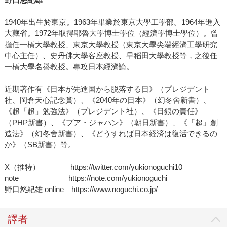
1940年出生於東京。1963年畢業於東京大學工學部。1964年進入
大藏省。1972年取得耶魯大學博士學位（經濟學博士學位）。曾
擔任一橋大學教授、東京大學教授（東京大學尖端經濟工學研究
中心主任）、史丹佛大學客座教授、早稻田大學教授等，之後任
一橋大學名譽教授。專攻日本經濟論。
近期著作有《日本が先進国から脱落する日》（プレジデント
社、岡倉天心記念賞）、《2040年の日本》（幻冬舍新書）、
《超「超」勉強法》（プレジデント社）、《日銀の責任》
（PHP新書）、《プア・ジャパン》（朝日新書）、《「超」創
造法》（幻冬舍新書）、《どうすれば日本経済は復活できるの
か》（SB新書）等。
X（推特） https://twitter.com/yukionoguchi10
note https://note.com/yukionoguchi
野口悠紀雄 online https://www.noguchi.co.jp/
譯者