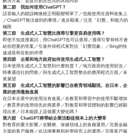
解決方案」是提出創意想法的具體內容
第二節 我如何使用ChatGPT？
語音輸入的錯誤轉換校正明顯變簡單了／也能使用在資料收集上
／ChatGPT無法做到的事情／進步顯著／注意「幻覺」和能力的
極限
第三節
生成式人工智慧比搜尋引擎更容易使用嗎？
即使不知道搜索詞，用ChatGPT也可以查尋／搜尋引擎有時不會
給你想要的答案／引進外掛程式來對抗「幻覺現象」／Bing的快
速成長和谷歌的停滯
第四節
企業和地方政府如何使用生成式人工智慧？
日本使用生成式人工智慧到什麼程度？／地方政府的使用狀況／
時事通信社的問卷／與生成式人工智慧整合的應用程式介面／未
來展望
第五節
生成式人工智慧的影響已在教育領域顯現。在日本，企
業的使用毫無進展
在日本企業中的使用沒有進展／在教育和學習中的使用不斷增加
／教育界的使用領先於商業界／對教育和學習體制的影響已經顯
現出來／日本能跟上這個重大變化嗎？
第六節
ChatGPT
將帶給企業活動從根本上的大變革
對教育的重大影響／在醫療、保健領域上的各種運用／完善金融
方面的客戶服務／在法律事務和科學研究上的運用／完善客戶服