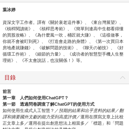
葉冰婷
資深文字工作者。譯有《關於衰老這件事》、《東台灣展望》、
《槓桿閱讀術》、《槓桿思考術》、《簡單到連高中生都看得懂
的買股攻略》、《為什麼風一吹，桶匠就大賺》、《這樣做事，
你就不會被盯到死》、《打造會走路的身體》、《第一次買日本
房地產就賺錢》、《破解問題的技術》、《聊天の祕技》、《好
循環工作術》、《細節的力量》、《成功者的智慧型手機人生整
理術》、《不太會說話，也沒關係！》等。
目錄
前言
第一章 人們如何使用ChatGPT？
第一節 透過問卷調查了解ChatGPT的使用方式
如何使用生成式人工智慧？／
預期的結果和出乎意料的結果
／
翻
譯和摘要國外文獻的能力受到高度評價
／運用在撰寫文章上比校
正文章上多／運用在提出創意想法上相當多／「標題」和「問題