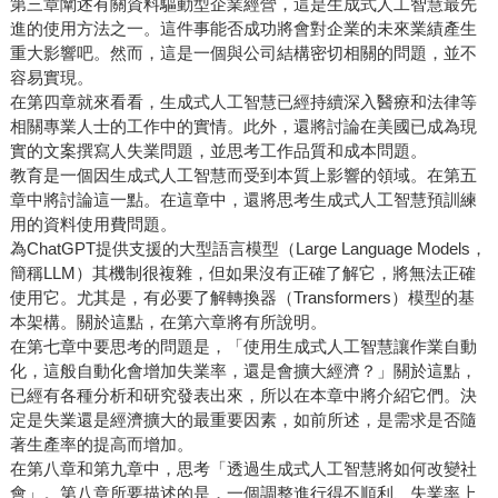
第三章闡述有關資料驅動型企業經營，這是生成式人工智慧最先
進的使用方法之一。這件事能否成功將會對企業的未來業績產生
重大影響吧。然而，這是一個與公司結構密切相關的問題，並不
容易實現。
在第四章就來看看，生成式人工智慧已經持續深入醫療和法律等
相關專業人士的工作中的實情。此外，還將討論在美國已成為現
實的文案撰寫人失業問題，並思考工作品質和成本問題。
教育是一個因生成式人工智慧而受到本質上影響的領域。在第五
章中將討論這一點。在這章中，還將思考生成式人工智慧預訓練
用的資料使用費問題。
為ChatGPT提供支援的大型語言模型（Large Language Models，
簡稱LLM）其機制很複雜，但如果沒有正確了解它，將無法正確
使用它。尤其是，有必要了解轉換器（Transformers）模型的基
本架構。關於這點，在第六章將有所說明。
在第七章中要思考的問題是，「使用生成式人工智慧讓作業自動
化，這般自動化會增加失業率，還是會擴大經濟？」關於這點，
已經有各種分析和研究發表出來，所以在本章中將介紹它們。決
定是失業還是經濟擴大的最重要因素，如前所述，是需求是否隨
著生產率的提高而增加。
在第八章和第九章中，思考「透過生成式人工智慧將如何改變社
會」。第八章所要描述的是，一個調整進行得不順利、失業率上