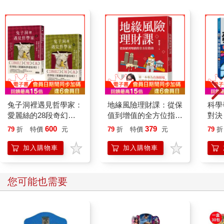
兔子洞裡遇見哲學家：
地緣風險理財課：從保
科學
愛麗絲的28段奇幻旅
值到增值的全方位指南
對決
程，尋找人生智慧
【附4張資產檢查表】
600
379
79
折
特價
元
79
折
特價
元
79
折
（上/下冊不分售）
加入購物車
加入購物車
您可能也需要