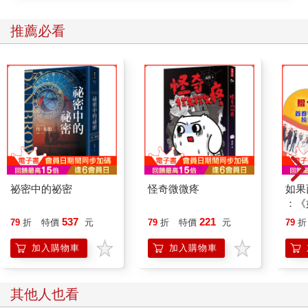
推薦必看
祕密中的祕密
怪奇微微疼
如果
：《
喵》
537
221
79
折
特價
元
79
折
特價
元
79
折
【首
加入購物車
加入購物車
其他人也看