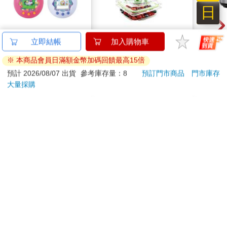
日
Tamagotchi 塔麻歌子
FoodSaver真空密鮮盒
【德
立即結帳
加入購物車
塔麻可吉 電子寵物 樂
2入組（小－0.7L）
RO
※ 本商品會員日滿額金幣加碼回饋最高15倍
園系列（熱帶橙果／極
曼百
1850
799
特價
元
特價
元
1980
地冰雪）
器/
預計 2026/08/07 出貨
參考庫存量：8
預訂門市商品
門市庫存
ER60
大量採購
加入購物車
加入購物車
訂購/退換貨須知
加入金石堂 LINE 官方帳號『完成綁定』，隨時掌握出貨動
態：
提醒您！！