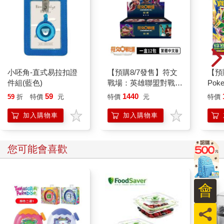
小呸角-直式易拉扣證
【預購8/7發售】符文
【預
件組(藍色)
戰場：英雄聯盟對戰卡
Po
牌「起源」補充包（一
式卡
59
1440
59
折
特價
元
特價
元
特價
盒）
化 
（+
加入購物車
加入購物車
您可能會喜歡
會
員