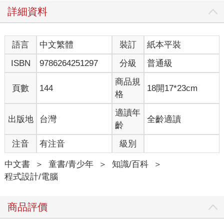
詳細資料
語言
中文繁體
裝訂
紙本平裝
ISBN
9786264251297
分級
普通級
商品規
頁數
144
18開17*23cm
格
適讀年
出版地
台灣
全齡適讀
齡
注音
有注音
級別
中文書
＞
童書/青少年
＞
知識/百科
＞
程式設計/電腦
商品評價