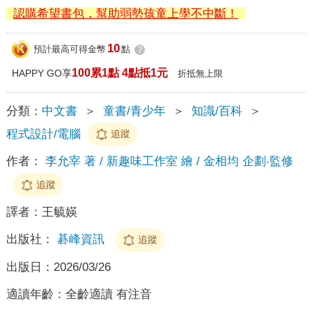
認購希望書包，幫助弱勢孩童上學不中斷！
10
預計最高可得金幣
點
?
100累1點 4點抵1元
HAPPY GO享
折抵無上限
分類：
中文書
＞
童書/青少年
＞
知識/百科
＞
程式設計/電腦
追蹤
作者：
李允宰 著 / 新趣味工作室 繪 / 金相均 企劃‧監修
追蹤
譯者：
王毓媖
出版社：
碁峰資訊
追蹤
出版日：
2026/03/26
適讀年齡：
全齡適讀 有注音