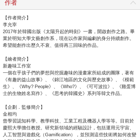
作者
【作者簡介】
李允宰
2017年於韓國出版《太陽升起的時刻》一書，開啟創作之路。畢
業於明知大學文藝創作系，現在以作家與編劇的身分持續創作。
希望能創作出歷久不衰、值得再三回味的作品。
【繪者簡介】
新趣味工作室
一個在乎孩子們的夢想與挖掘趣味的漫畫家所組成的團隊，著有
《有趣的益山故事》、《錦江地區的文化與歷史故事》、《模範
生》、《Why? People》、《Who?》、《可可波拉》、《雞蛋博
士的生物姓名寫作》、《思考的韓國史》系列等韓文作品。
【企劃．監修簡介】
金相均
曾學習認知科學、教學科技、工業工程及機器人學等等。目前於
慶熙大學擔任教授。研究新領域的經驗設計，包括運用元宇宙、
人工智慧與遊戲化（Gamification），並預測這些技術將如何改變