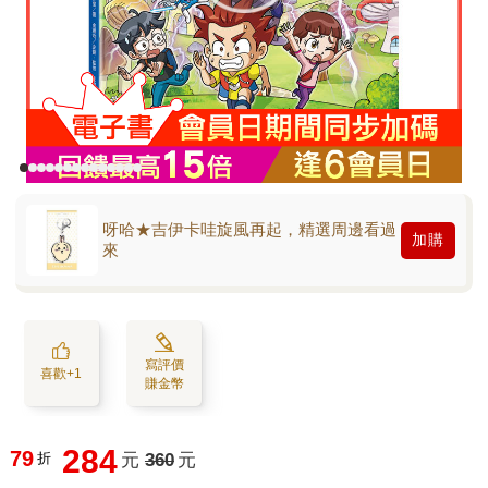
呀哈★吉伊卡哇旋風再起，精選周邊看過
加購
來
寫評價
喜歡+1
賺金幣
284
79
折
元
360
元