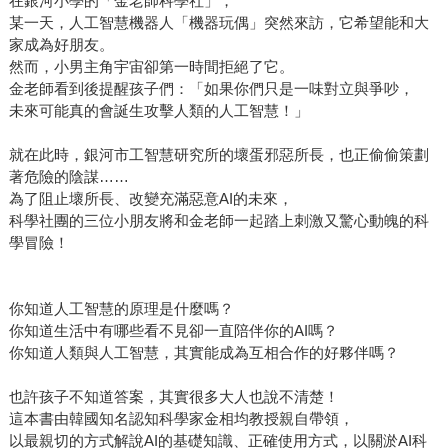
在銀河小學的「金老師科學社」，
某一天，人工智慧機器人「機器玩偶」突然來訪，它希望能和大
家成為好朋友。
然而，小男主角宇宙卻第一時間拒絕了它。
金老師看到後提醒孩子們：「如果你們只是一味對立與爭吵，
未來可能真的會誕生攻擊人類的人工智慧！」
就在此時，銀河市工智慧研究所的壞蛋邪惡所長，也正偷偷策劃
著危險的陰謀……
為了阻止壞所長、改變充滿惡意AI的未來，
科學社團的三位小朋友將和金老師一起踏上刺激又驚心動魄的科
學冒險！
你知道人工智慧的原理是什麼嗎？
你知道生活中有哪些看不見卻一直陪伴你的AI嗎？
你知道人類與人工智慧，其實能成為互相合作的好夥伴嗎？
也許孩子不知道答案，其實很多大人也說不清楚！
這本書由韓國知名認知科學家金相均教授親自帶領，
以最親切的方式解說AI的基礎知識、正確使用方式，以關淤AI科