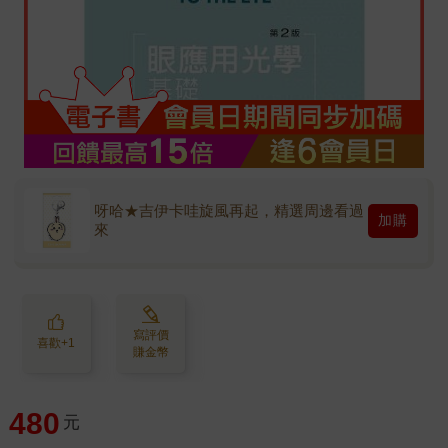
呀哈★吉伊卡哇旋風再起，精選周邊看過
加購
來
寫評價
喜歡+1
賺金幣
480
元