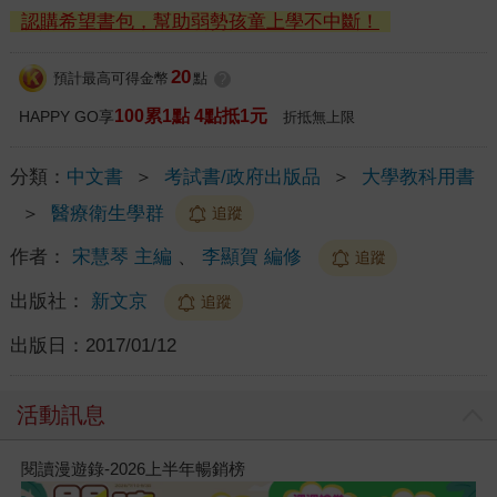
認購希望書包，幫助弱勢孩童上學不中斷！
20
預計最高可得金幣
點
?
100累1點 4點抵1元
HAPPY GO享
折抵無上限
分類：
中文書
＞
考試書/政府出版品
＞
大學教科用書
＞
醫療衛生學群
追蹤
作者：
宋慧琴 主編
、
李顯賀 編修
追蹤
出版社：
新文京
追蹤
出版日：
2017/01/12
活動訊息
閱讀漫遊錄-2026上半年暢銷榜