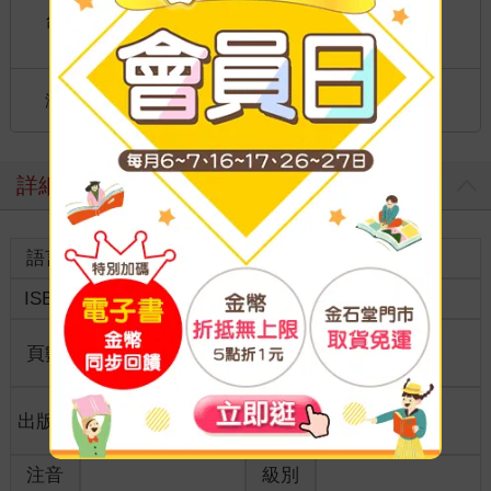
到店取貨：
台灣
不限金額免運費
國際快遞：全球
海外
港澳店取：
詳細資料
語言
中文繁體
裝訂
紙本平裝
ISBN
9789864302338
分級
普通級
商品規
頁數
304
18開17*23cm
格
適讀年
出版地
台灣
全齡適讀
齡
注音
級別