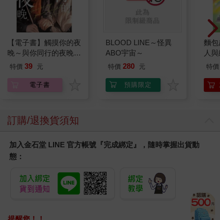
【電子書】觸摸你的夜
BLOOD LINE～怪異
麵包
晚～與你同行的夜晚～
ABO宇宙～
人與
(番外篇)
平裝
39
280
特價
元
特價
元
特價
電子書
預購限定
訂購/退換貨須知
加入金石堂 LINE 官方帳號『完成綁定』，隨時掌握出貨動
態：
提醒您！！