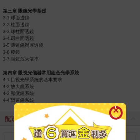
第三章
眼鏡光學基礎
3-1 球面透鏡
3-2 柱面透鏡
3-3 球柱面透鏡
3-4 環曲面透鏡
3-5 薄透鏡與厚透鏡
3-6 稜鏡
3-7 眼鏡放大倍率
第四章
眼視光儀器常用組合光學系統
4-1 目視光學系統的基本要求
4-2 放大鏡系統
4-3 顯微鏡系統
4-4 望遠鏡系統
配送方式
國內宅配：本島、離島