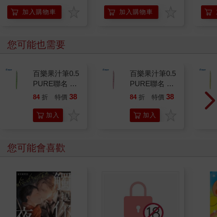
開關，懶人也能變身
「行動派」的37個科
加入購物車
加入購物車
學方法
您可能也需要
百樂果汁筆0.5
百樂果汁筆0.5
PURE聯名 麝
PURE聯名 頂
香葡萄(限量)
級白桃(限量)
38
38
84
折
特價
元
84
折
特價
元
加入
加入
購物
購物
車
車
您可能會喜歡