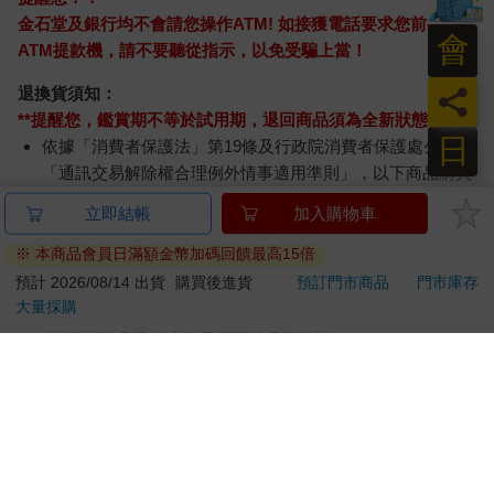
金石堂及銀行均不會請您操作ATM! 如接獲電話要求您前往
會
ATM提款機，請不要聽從指示，以免受騙上當！
員
退換貨須知：
**提醒您，鑑賞期不等於試用期，退回商品須為全新狀態**
日
依據「消費者保護法」第19條及行政院消費者保護處公告之
「通訊交易解除權合理例外情事適用準則」，以下商品購買
後，除商品本身有瑕疵外，將不提供7天的猶豫期：
立即結帳
加入購物車
易於腐敗、保存期限較短或解約時即將逾期。（如：生
鮮食品）
※ 本商品會員日滿額金幣加碼回饋最高15倍
依消費者要求所為之客製化給付。（客製化商品）
預計 2026/08/14 出貨
購買後進貨
預訂門市商品
門市庫存
報紙、期刊或雜誌。（含MOOK、外文雜誌）
大量採購
經消費者拆封之影音商品或電腦軟體。
非以有形媒介提供之數位內容或一經提供即為完成之線
上服務，經消費者事先同意始提供。（如：電子書、電
子雜誌、下載版軟體、虛擬商品…等）
已拆封之個人衛生用品。（如：內衣褲、刮鬍刀、除毛
刀…等）
若非上列種類商品，均享有到貨7天的猶豫期（含例假