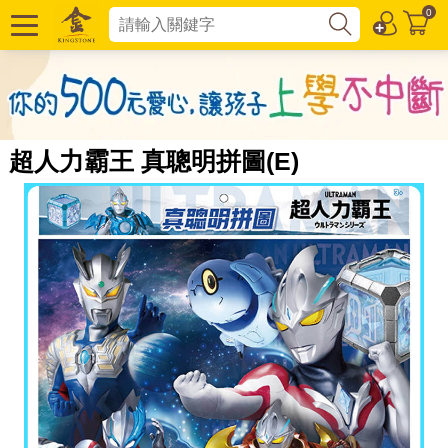
0
超人力霸王 真聰明拼圖(E)