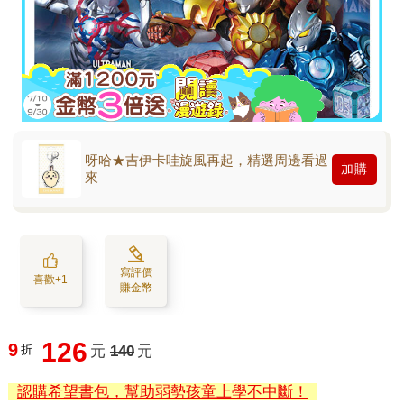
呀哈★吉伊卡哇旋風再起，精選周邊看過
加購
來
寫評價
喜歡+1
賺金幣
126
9
折
元
140
元
認購希望書包，幫助弱勢孩童上學不中斷！