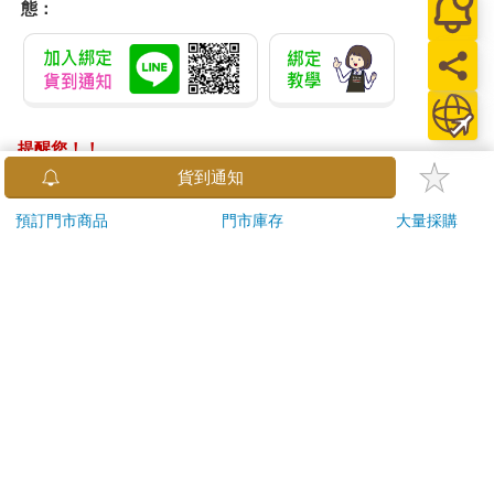
態：
提醒您！！
金石堂及銀行均不會請您操作ATM! 如接獲電話要求您前往
貨到通知
ATM提款機，請不要聽從指示，以免受騙上當！
預訂門市商品
門市庫存
大量採購
退換貨須知：
**提醒您，鑑賞期不等於試用期，退回商品須為全新狀態**
依據「消費者保護法」第19條及行政院消費者保護處公告之
「通訊交易解除權合理例外情事適用準則」，以下商品購買
後，除商品本身有瑕疵外，將不提供7天的猶豫期：
易於腐敗、保存期限較短或解約時即將逾期。（如：生
鮮食品）
依消費者要求所為之客製化給付。（客製化商品）
報紙、期刊或雜誌。（含MOOK、外文雜誌）
經消費者拆封之影音商品或電腦軟體。