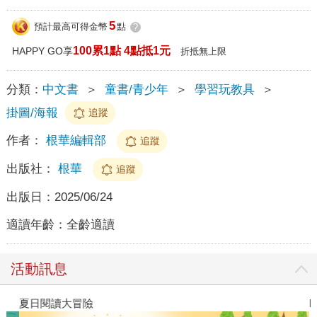
5
預計最高可得金幣
點
?
100累1點 4點抵1元
HAPPY GO享
折抵無上限
分類：
中文書
＞
童書/青少年
＞
學習玩教具
＞
掛圖/海報
追蹤
作者：
根華編輯部
追蹤
出版社：
根華
追蹤
出版日：
2025/06/24
適讀年齡：
全齡適讀
活動訊息
夏日閱讀大冒險
P