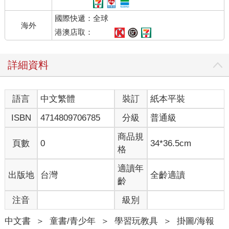
國際快遞：全球
海外
港澳店取：
詳細資料
語言
中文繁體
裝訂
紙本平裝
ISBN
4714809706785
分級
普通級
商品規
頁數
0
34*36.5cm
格
適讀年
出版地
台灣
全齡適讀
齡
注音
級別
中文書
＞
童書/青少年
＞
學習玩教具
＞
掛圖/海報