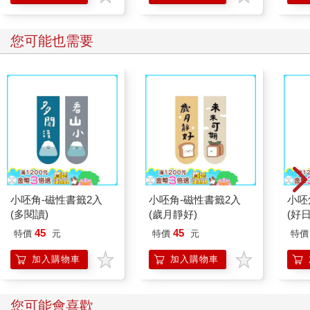
您可能也需要
小呸角-磁性書籤2入
小呸角-磁性書籤2入
小呸
(多閱讀)
(歲月靜好)
(好日
45
45
特價
元
特價
元
特價
加入購物車
加入購物車
您可能會喜歡