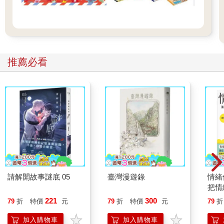
推薦必看
請解開故事謎底 05
臺灣漫遊錄
情緒
把情
誰都
221
300
79
折
特價
元
79
折
特價
元
79
折
加入購物車
加入購物車