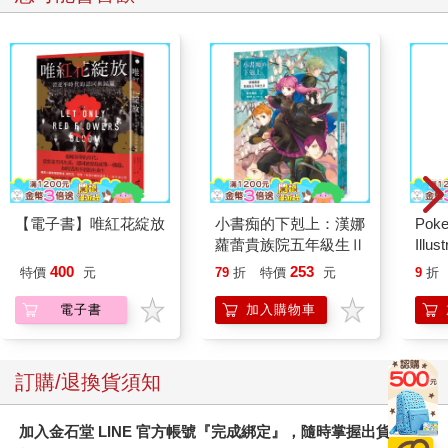
【電子書】唯紅花綻放
小書痴的下剋上：漢娜
Poke
蘿蕾貴族院五年級生Ⅱ
Illus
Poke
400
253
特價
元
79
折
特價
元
9
折
(Pokemo
Pres
電子書
加入購物車
訂購/退換貨須知
加入金石堂 LINE 官方帳號『完成綁定』，隨時掌握出貨動