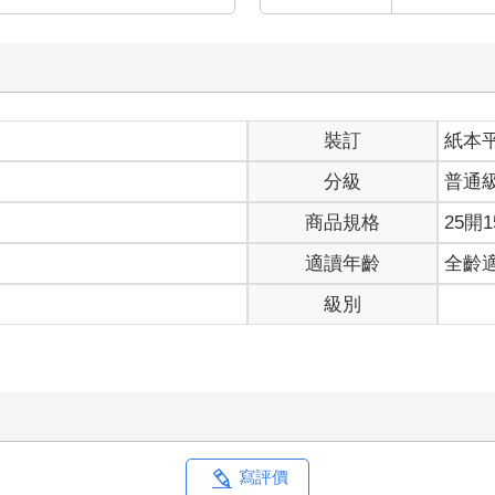
裝訂
紙本
分級
普通
商品規格
25開1
適讀年齡
全齡
級別
寫評價