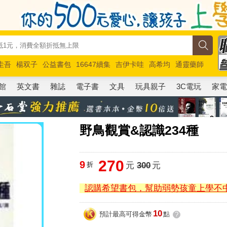
圭吾
楊双子
公益書包
16647續集
吉伊卡哇
高希均
通靈藥師
路邊攤新作
馬斯克
玩具總動員5
超慢跑
館
英文書
雜誌
電子書
文具
玩具親子
3C電玩
家
野鳥觀賞&認識234種
270
9
折
元
300
元
認購希望書包，幫助弱勢孩童上學不
10
預計最高可得金幣
點
?