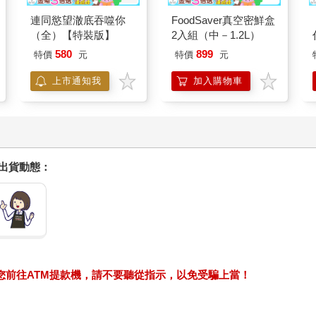
連同慾望澈底吞噬你
FoodSaver真空密鮮盒
（全）【特裝版】
2入組（中－1.2L）
580
899
特價
元
特價
元
上市通知我
加入購物車
握出貨動態：
求您前往ATM提款機，請不要聽從指示，以免受騙上當！