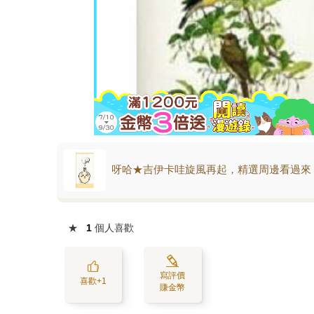
呀哈★吉伊卡哇旋風再起，精選周邊看過來
★
1
個人喜歡
寫評價
喜歡+1
賺金幣