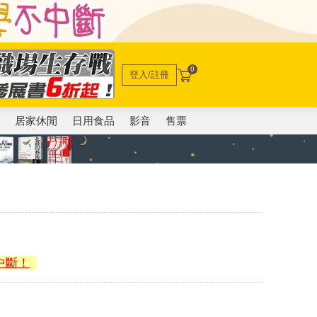
0
登入/註冊
電
居家休閒
日用食品
影音
售票
中斷！