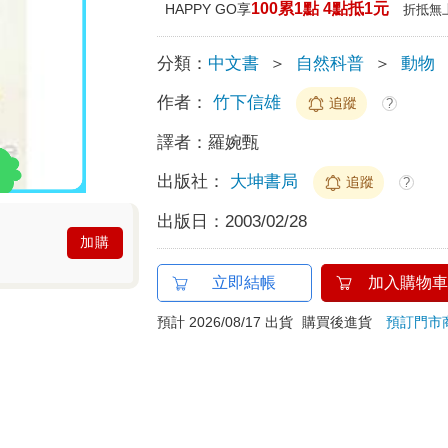
100累1點 4點抵1元
HAPPY GO享
折抵無
分類：
中文書
＞
自然科普
＞
動物
作者：
竹下信雄
追蹤
?
譯者：
羅婉甄
出版社：
大坤書局
追蹤
?
出版日：
2003/02/28
加購
立即結帳
加入購物車
預計 2026/08/17 出貨
購買後進貨
預訂門市