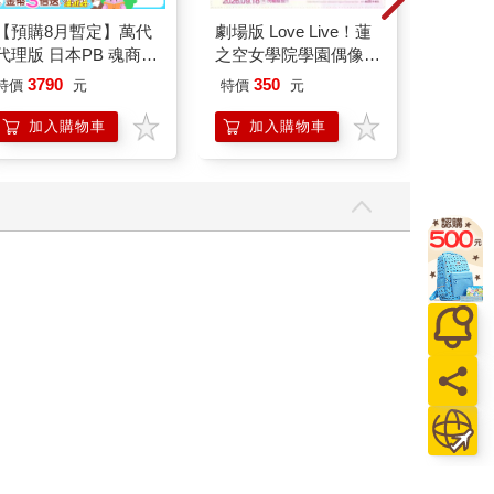
【預購8月暫定】萬代
劇場版 Love Live！蓮
ERGO
代理版 日本PB 魂商店
之空女學院學園偶像俱
SW210
限定 數碼寶貝 D-ARK
樂部 Bloom Garden
泳心率
3790
350
特價
元
特價
元
1990
25周年彩色進化版
Party單人套票
錶
加入購物車
加入購物車
加