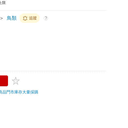
上限
＞
鳥類
追蹤
?
商品
門市庫存
大量採購