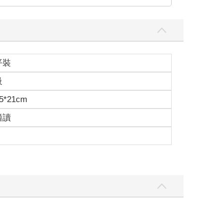
平裝
級
5*21cm
適讀