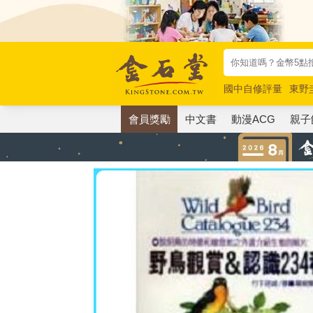
國中自修評量
東野
唯紅花綻放
奧德賽
會員獎勵
中文書
動漫ACG
親子