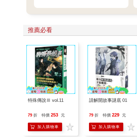
推薦必看
特殊傳說Ⅲ vol.11
請解開故事謎底 01
253
229
79
折
特價
元
79
折
特價
元
加入購物車
加入購物車