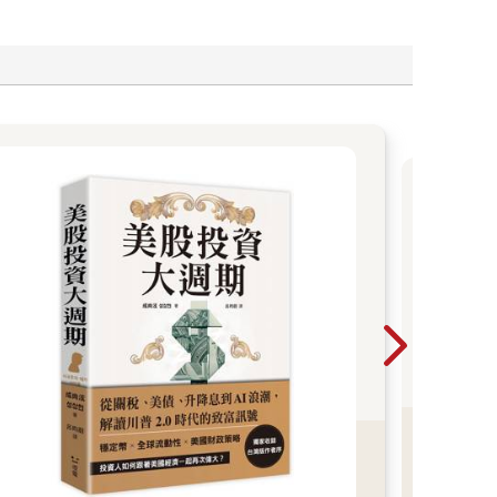
全
熊，
然分
粉
主」