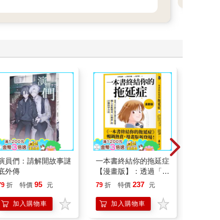
演員們：請解開故事謎
一本書終結你的拖延症
叛逆玩家
底外傳
【漫畫版】：透過「小
行動」打開大腦的行動
95
237
79
折
特價
元
79
折
特價
元
79
折
開關，懶人也能變身
「行動派」的37個科
加入購物車
加入購物車
加
學方法