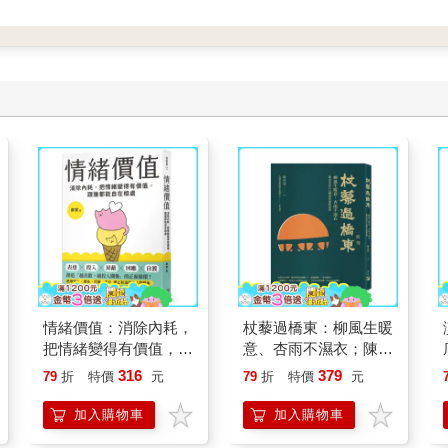
情緒價值：消除內耗，
杖藜過橋東：柳風生暖
把情緒變得有價值，跟
意、杏雨不濕衣；陳亮
誰都能自在相處
恭談以心轉境的適齡漫
316
379
79
折
特價
元
79
折
特價
元
想
加入購物車
加入購物車