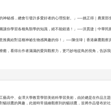
的神秘感，總會引發許多愛好者的心理投射。」──姚正得｜農業部
圖讓你學習各種鳥類學的知識，絕不能錯過！」──洪貫捷｜中華民
意推薦給對這種神祕生物感興趣的你！」──陳佳瑋｜香港麻鷹觀察
療癒，看得出作者滿滿的愛與觀察力，更巧妙地從鳥的視角，告訴我
立工藝高中、金澤大學教育學部美術科學習美術，由於總是在作品主
對貓頭鷹的興趣，此後時常描繪觀察到的貓頭鷹，並將作品發布於社