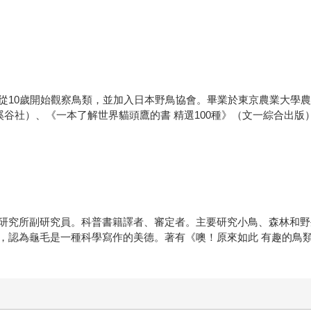
從10歲開始觀察鳥類，並加入日本野鳥協會。畢業於東京農業大學農
溪谷社）、《一本了解世界貓頭鷹的書 精選100種》（文一綜合出
研究所副研究員。科普書籍譯者、審定者。主要研究小鳥、森林和野
，認為龜毛是一種科學寫作的美德。著有《噢！原來如此 有趣的鳥類