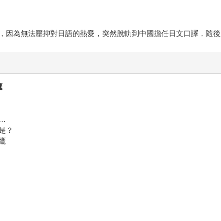
，因為無法壓抑對日語的熱愛，突然脫軌到中國擔任日文口譯，隨後
鷹
…
是？
鷹