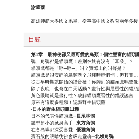
謝孟蓁
高雄師範大學國文系畢。從事高中國文教育兩年多後
目錄
第1章 最神秘卻又最可愛的鳥類！個性豐富的貓頭
鴞、角鴞都是貓頭鷹！差別在於有沒有「耳朵」？
貓頭鷹都是「呼─呼─」叫？實際上的叫聲是？
貓頭鷹是很安靜的鳥類嗎？飛翔時靜悄悄，但其實…
從古早時期就開始的諧音梗！你聽到的貓頭鷹鳴聲像
除了夜晚，也會在白天活動？晝行性與晨昏性的貓頭
黃色眼睛就是晝行性？破解貓頭鷹習性的錯誤謠言
原來有這麼多種類！認識野生貓頭鷹
‧日本的野生貓頭鷹11種
日本的代表性貓頭鷹─
長尾林鴞
體型超小的藏身高手─
東方角鴞
在各島嶼都深受喜愛─
優雅角鴞
寶石般的眼睛彷彿會吸走靈魂─
北領角鴞