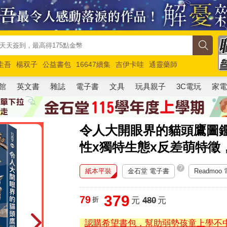
圭吾
楊双子
公益書包
16647續集
吉伊卡哇
通靈藥師
路邊攤新作
馬斯克
玩具總動員5
超慢跑
館
英文書
雜誌
電子書
文具
玩具親子
3C電玩
家
令人大開眼界的貓頭鷹圖
性x獨特生態x反差萌特徵
?
紙本平裝
金石堂 電子書
Readmoo
379
79
折
元
480
元
認購希望書包，幫助弱勢孩童上學不