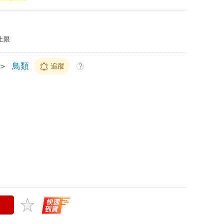
上限
＞
鳥類
追蹤
?