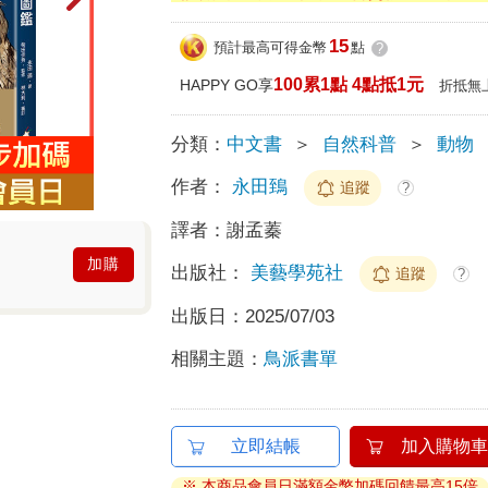
15
預計最高可得金幣
點
?
100累1點 4點抵1元
HAPPY GO享
折抵無
分類：
中文書
＞
自然科普
＞
動物
作者：
永田鵄
追蹤
?
譯者：
謝孟蓁
加購
出版社：
美藝學苑社
追蹤
?
出版日：
2025/07/03
相關主題：
鳥派書單
立即結帳
加入購物車
※ 本商品會員日滿額金幣加碼回饋最高15倍