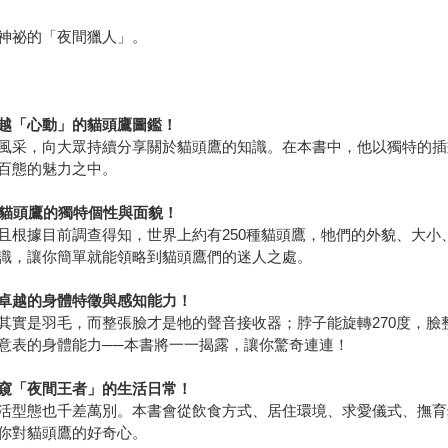
神祕的「夜間獵人」。
越「心動」的貓頭鷹圖鑑！
風采，向大眾持續分享關於貓頭鷹的知識。在本書中，他以獨特的插
百態的魅力之中。
地貓頭鷹的獨特個性與面貌！
且根據目前調查得知，世界上約有250種貓頭鷹，牠們的外貌、大小
識，讓你簡單就能領略到貓頭鷹們的迷人之處。
卓越的身體特徵與感知能力！
其實是羽毛，而整張臉才是牠的聲音接收器；脖子能旋轉270度，臉
意表的身體能力──本書將一一揭露，讓你驚奇連連！
窺「夜間王者」的生活日常！
活型態也千差萬別。本書會從飲食方式、居住環境、求愛儀式、撫育
你對貓頭鷹的好奇心。