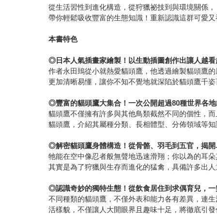
從生活習性到進化構造，從狩獵祕技到與環境關係，
帶你輕鬆吸收豐富的生態知識！重新認識這群可愛又
本書特色
◎
日本人氣插畫家繪製！以生動插圖創作出讓人越看
作者永田鵄從小就熱愛貓頭鷹，他透過繪製貓頭鷹的
更加清晰易懂，讓你不知不覺地就深陷於貓頭鷹千姿
◎豐富的貓頭鷹大集合！一次公開超過80種世界各
貓頭鷹不僅擁有許多與其他鳥類截然不同的個性，而
貓頭鷹，介紹其屬種分類、長相體型、分佈領域等知
◎解密貓頭鷹身體構造！從骨骼、羽毛到五官，揭開
牠能在空中像忍者般無聲地迅速滑翔；你以為的耳朵
其實是為了狩獵與生存而進化的猛禽，具備許多出人
◎認識奇妙的獨特生態！從飲食居住到求偶育兒，一
不同種類的貓頭鷹，不僅外表和能力各有差異，連生
活樣貌，不僅讓人大開眼界且趣味十足，將徹底引發