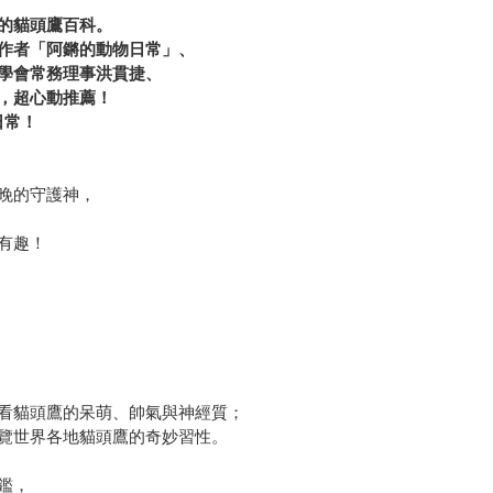
的貓頭鷹百科。
作者「阿鏘的動物日常」、
學會常務理事洪貫捷、
，超心動推薦！
日常！
晚的守護神，
有趣！
看貓頭鷹的呆萌、帥氣與神經質；
覽世界各地貓頭鷹的奇妙習性。
鑑，