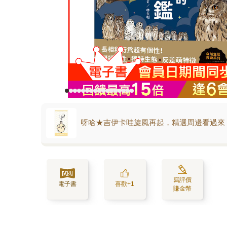
呀哈★吉伊卡哇旋風再起，精選周邊看過來
寫評價
電子書
喜歡+1
賺金幣