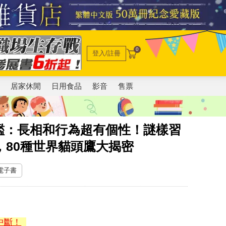
0
登入/註冊
電
居家休閒
日用食品
影音
售票
鑑：長相和行為超有個性！謎樣習
，80種世界貓頭鷹大揭密
 電子書
中斷！