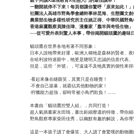
親子共讀X
環境教育X
生態入門的最佳讀本！
一翻開就停不下來！每頁都讓你驚呼「原來如此！」
社團法人高雄市野鳥學會總幹事林昆海、生態圖文創
農業部生物多樣性研究所主任姚正得、中華民國野鳥
香港麻鷹觀察員陳佳瑋、漫畫家「蠢羊與奇怪生物」
──
從可愛外表到驚人本事，帶你揭開貓頭鷹的趣味
貓頭鷹在世界各地有著不同形象：
日本人說牠帶來好運，歐洲人稱牠是森林的賢者、夜
在哈利波特迷眼中，牠更是聰明又忠誠的信差代表。
但是，這些「外號」，可遠遠不及牠真實的個性來得
‧看起來像在瞇眼笑，其實只是在睡覺！
‧不會自己築巢，就霸佔其他動物的家！
‧狩獵能力超強，卻時常被小鳥們欺負！……
本書由「貓頭鷹控雙人組」，共同打造！
超人氣插畫家永田鵄，畫出鉅細靡遺的特徵，帶你細
野鳥觀察專家柴田佳秀，以幽默有趣的解說，為你導
這是一本孩子讀了會爆笑、大人讀了會驚嘆的動物圖