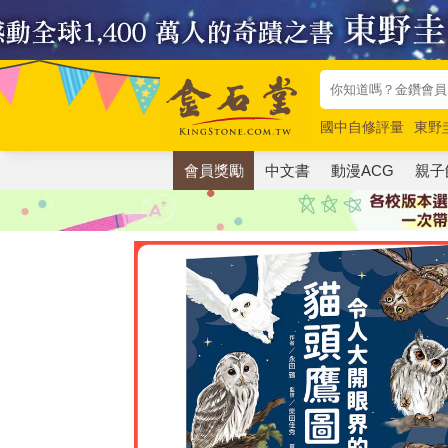
國中自修評量
東野
唯紅花綻放
奧德賽
會員獎勵
中文書
動漫ACG
親子