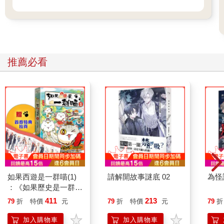
推薦必看
如果西遊是一群喵(1)
請解開故事謎底 02
為怪
：《如果歷史是一群
喵》作者最新力作，附
411
213
79
折
特價
元
79
折
特價
元
79
折
【首卷特典】拉頁
加入購物車
加入購物車