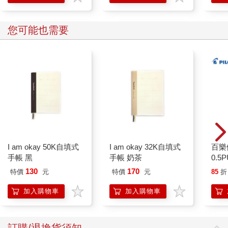
您可能也需要
I am okay 50K自填式
I am okay 32K自填式
百樂
手帳 黑
手帳 奶茶
0.5
桃(限
130
170
特價
元
特價
元
85
折
加入購物車
加入購物車
訂購/退換貨須知