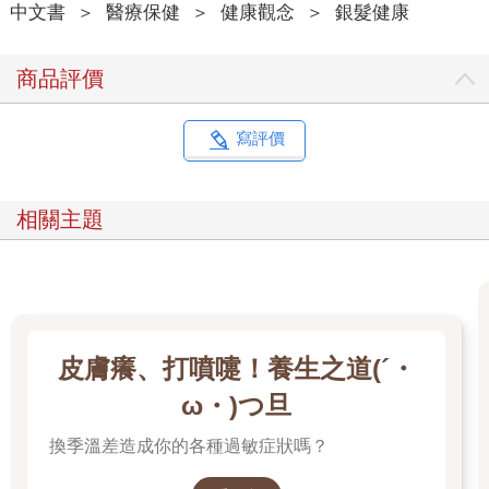
中文書
＞
醫療保健
＞
健康觀念
＞
銀髮健康
商品評價
寫評價
相關主題
皮膚癢、打噴嚏！養生之道(´・
ω・)つ旦
換季溫差造成你的各種過敏症狀嗎？