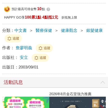
10
預計最高可得金幣
點
?
100累1點 4點抵1元
HAPPY GO享
折抵無上限
分類：
中文書
＞
醫療保健
＞
健康觀念
＞
銀髮健康
追蹤
作者：
詹廖明義
追蹤
出版社：
安立
追蹤
出版日：
2003/09/01
活動訊息
閱讀漫遊錄-2026上半年暢銷榜
2