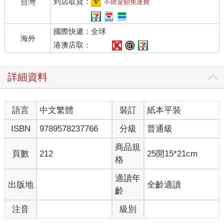
到店取貨：
台灣
不限金額免運費
國際快遞：全球
海外
港澳店取：
詳細資料
語言
中文繁體
裝訂
紙本平裝
ISBN
9789578237766
分級
普通級
商品規
頁數
212
25開15*21cm
格
適讀年
出版地
全齡適讀
齡
注音
級別