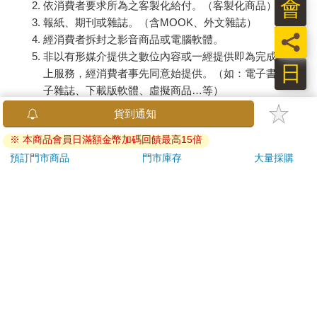
會
依消費者要求所為之客製化給付。（客製化商品）
報紙、期刊或雜誌。（含MOOK、外文雜誌）
員
經消費者拆封之影音商品或電腦軟體。
非以有形媒介提供之數位內容或一經提供即為完成之線
日
上服務，經消費者事先同意始提供。（如：電子書、電
子雜誌、下載版軟體、虛擬商品…等）
已拆封之個人衛生用品。（如：內衣褲、刮鬍刀、除毛
貨到通知
刀…等）
※ 本商品會員日滿額金幣加碼回饋最高15倍
若非上列種類商品，均享有到貨7天的猶豫期（含例假
日）。
預訂門市商品
門市庫存
大量採購
辦理退換貨時，商品（組合商品恕無法接受單獨退貨）必須
是您收到商品時的原始狀態（包含商品本體、配件、贈品、
保證書、所有附隨資料文件及原廠內外包裝…等），請勿直
接使用原廠包裝寄送，或於原廠包裝上黏貼紙張或書寫文
字。
退回商品若無法回復原狀，將請您負擔回復原狀所需費用，
嚴重時將影響您的退貨權益。