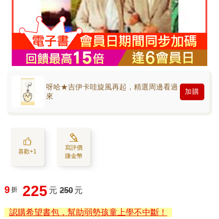
呀哈★吉伊卡哇旋風再起，精選周邊看過
加購
來
寫評價
喜歡+1
賺金幣
225
9
折
元
250
元
認購希望書包，幫助弱勢孩童上學不中斷！