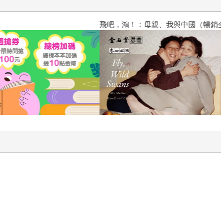
飛吧，鴻！：母親、我與中國（暢