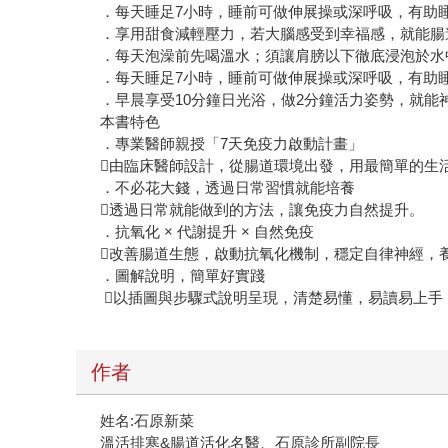
．每天睡足7小時，睡前可做伸展操或深呼吸，有助
．享用甜食減輕壓力，若大腦感受到幸福感，就能腸
．每天泡澡前先喝溫水；須讓肩膀以下徹底浸泡於水
．每天睡足7小時，睡前可做伸展操或深呼吸，有助
．早晨享受10分鐘日光浴，做2分鐘活力姿勢，就能
本書特色
．專業醫師親授「7天免疫力啟動計畫」
由臨床醫師設計，從腸道環境出發，用最簡單的生
．不必花大錢，透過日常習慣就能培養
透過日常就能做到的方法，讓免疫力自然提升。
．抗氧化 × 代謝提升 × 自然免疫
改善腸道生態，啟動抗氧化機制，穩定自律神經，
．圖解說明，簡單好實踐
以插圖與步驟式說明呈現，清楚易懂，易讀易上手
作者
姓名:石原新菜
溫活排寒&腸道活化名醫、石原診所副院長