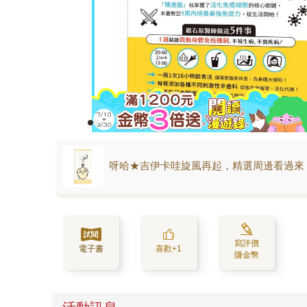
呀哈★吉伊卡哇旋風再起，精選周邊看過來
寫評價
電子書
喜歡+1
賺金幣