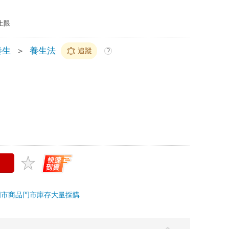
上限
養生
＞
養生法
追蹤
?
門市商品
門市庫存
大量採購