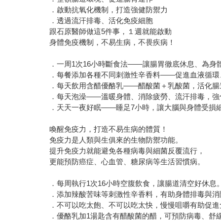
．啟動抗氧化機制，打造強健防禦力
．透過流汗排毒、活化免疫細胞
跟石原醫師做這5件事，１週就能啟動
身體免疫機制，不易生病，不畏疾病！
．一周1次16小時斷食法——讓腸胃徹底休息、為身
．每餐添加各種不同刺激性辛香料——促進血液循環
．每天飲用含醋優酪乳——醋酸菌＋乳酸菌，活化腸
．每天泡澡——溫暖身體、消除疲勞、流汗排毒，強
．天天一夜好眠——睡足7小時，讓大腦與身體受損
喚醒免疫力，打造不易生病的體質！
免疫力是人類與生俱來的生物防禦功能。
提升免疫力就能避免各種病毒與細菌反覆流行，
更能預防癌症、心血管、糖尿病等生活習慣病。
．每周執行1次16小時空腹飲食，讓腸道清空好休息
．添加辣酸苦味等刺激性辛香料，有助身體排毒與消
．不可以吃太飽、不可以吃太快，慢慢咀嚼有助促進
．優酪乳加1湯匙含有醋酸菌的醋，可預防病毒、舒