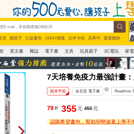
圭吾
楊双子
公益書包
16647續集
吉伊卡哇
高希均
通靈藥師
路邊攤新作
馬斯克
玩具總動員5
超慢跑
館
英文書
雜誌
電子書
文具
玩具親子
3C電玩
家
7天培養免疫力最強計畫
?
紙本平裝
金石堂 電子書
Readmoo
355
79
折
元
450
元
認購希望書包，幫助弱勢孩童上學不