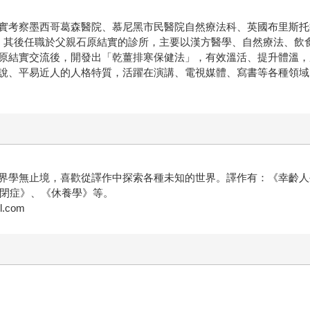
實考察墨西哥葛森醫院、慕尼黑市民醫院自然療法科、英國布里斯托癌
，其後任職於父親石原結實的診所，主要以漢方醫學、自然療法、飲
原結實交流後，開發出「乾薑排寒保健法」，有效溫活、提升體溫，
說、平易近人的人格特質，活躍在演講、電視媒體、寫書等各種領域
界學無止境，喜歡從譯作中探索各種未知的世界。譯作有：《幸齡人
自閉症》、《休養學》等。
.com