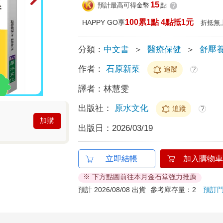
15
預計最高可得金幣
點
?
100累1點 4點抵1元
HAPPY GO享
折抵無
分類：
中文書
＞
醫療保健
＞
舒壓
作者：
石原新菜
追蹤
?
譯者：
林慧雯
出版社：
原水文化
追蹤
?
加購
出版日：
2026/03/19
立即結帳
加入購物車
※ 下方點圖前往本月金石堂強力推薦
預計 2026/08/08 出貨
參考庫存量：2
預訂