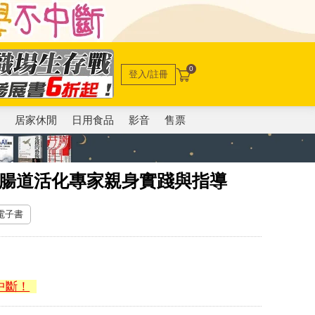
0
登入/註冊
電
居家休閒
日用食品
影音
售票
：腸道活化專家親身實踐與指導
 電子書
中斷！