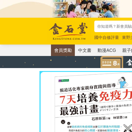
國中自修評量
東野
唯紅花綻放
奧德賽
會員獎勵
中文書
動漫ACG
親子