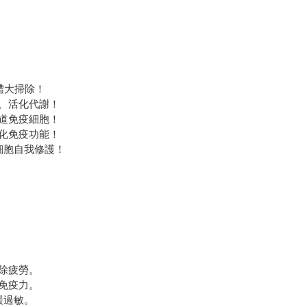
體大掃除！
、活化代謝！
道免疫細胞！
化免疫功能！
細胞自我修護！
。
除疲勞。
免疫力。
緩過敏。