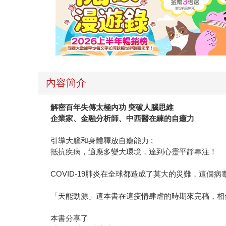
內容簡介
解密百年失傳太極內功 突破人腦思維
企業家、金融分析師、中西醫在練的自癒力
引導大腦和身體釋放自癒能力 ;
抵抗疾病，適應多變大環境，達到心靈平靜專注！
COVID-19肺炎在全球都造成了莫大的災難，這
「天能勁源」這本書在這疫情肆虐的時期來完稿，相
本書分享了