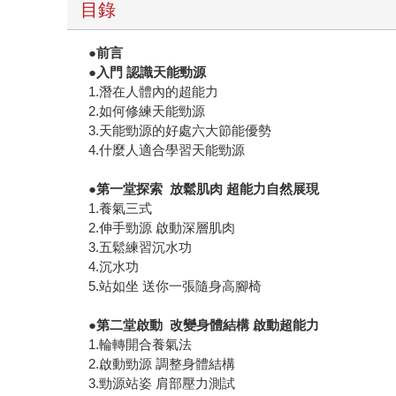
目錄
●前言
●入門 認識天能勁源
1.潛在人體內的超能力
2.如何修練天能勁源
3.天能勁源的好處六大節能優勢
4.什麼人適合學習天能勁源
●第一堂探索 放鬆肌肉 超能力自然展現
1.養氣三式
2.伸手勁源 啟動深層肌肉
3.五鬆練習沉水功
4.沉水功
5.站如坐 送你一張隨身高腳椅
●第二堂啟動 改變身體結構 啟動超能力
1.輪轉開合養氣法
2.啟動勁源 調整身體結構
3.勁源站姿 肩部壓力測試