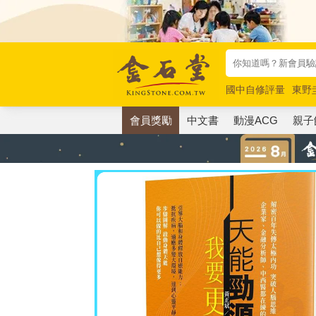
國中自修評量
東野
唯紅花綻放
奧德賽
會員獎勵
中文書
動漫ACG
親子