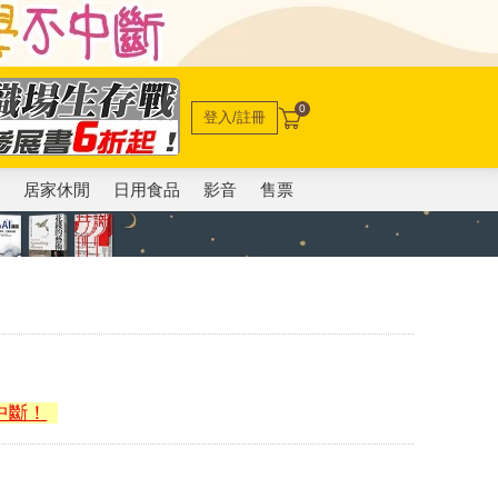
0
登入/註冊
電
居家休閒
日用食品
影音
售票
中斷！