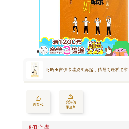
呀哈★吉伊卡哇旋風再起，精選周邊看過來
寫評價
喜歡+1
賺金幣
超值合購