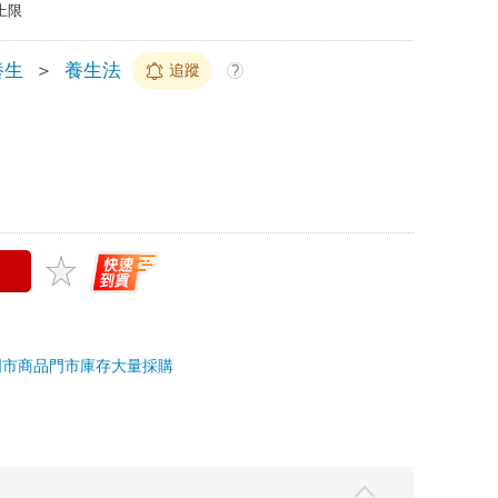
上限
養生
＞
養生法
追蹤
?
門市商品
門市庫存
大量採購