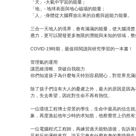
「天」-大氣中宇宙的能量 ;
「地」- 地球表面與地心磁埸的能量 ;
「人」-身體從大腦釋放出來的自癒與超能力能量。
三合一天地人的境界，會有滿滿的能量，使大腦清楚
應力，更可以開發更多無限的潛能與未知的領域，整
COVlD-19時期，最值得閱讀與研究學習的一本書！
管理氣的運用
讓思維清晰、突破自我能力
你們知道孩子為什麼每天特別容易開心，對世界充滿
除了孩子們沒有大人的憂慮之外，最大的原因是因為
力，失去希望，因此對生命不再有熱忱。
一位環境工程博士背景的學生，生命中最高的信念就
象，再度激起他年少時的求知慾，他察覺世上仍然有
一位電腦程式工程師，再練習過天能勁源後，告訴黃
至相反的邏輯來寫，說不定會有什麼有趣的事情發生