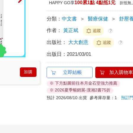
100累1點 4點抵1元
HAPPY GO享
折抵無
分類：
中文書
＞
醫療保健
＞
舒壓
作者：
黃正斌
追蹤
?
出版社：
大大創意
追蹤
?
出版日：
2021/03/01
加購
立即結帳
加入購物車
※ 下方點圖前往本月金石堂強力推薦
※ 2026夏季暢銷展-漢湘2書75折
預計 2026/08/10 出貨
參考庫存量：1
預訂