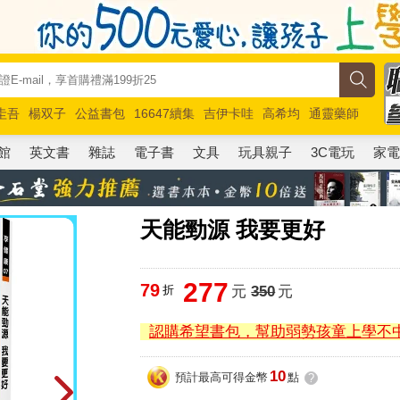
圭吾
楊双子
公益書包
16647續集
吉伊卡哇
高希均
通靈藥師
路邊攤新作
馬斯克
玩具總動員5
超慢跑
館
英文書
雜誌
電子書
文具
玩具親子
3C電玩
家
天能勁源 我要更好
277
79
折
元
350
元
認購希望書包，幫助弱勢孩童上學不
10
預計最高可得金幣
點
?