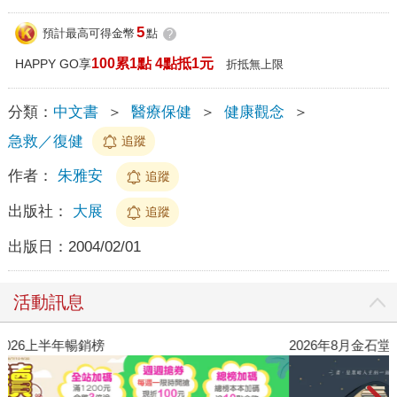
5
預計最高可得金幣
點
?
100累1點 4點抵1元
HAPPY GO享
折抵無上限
分類：
中文書
＞
醫療保健
＞
健康觀念
＞
急救／復健
追蹤
作者：
朱雅安
追蹤
出版社：
大展
追蹤
出版日：
2004/02/01
活動訊息
閱讀漫遊錄-2026上半年暢銷榜
2