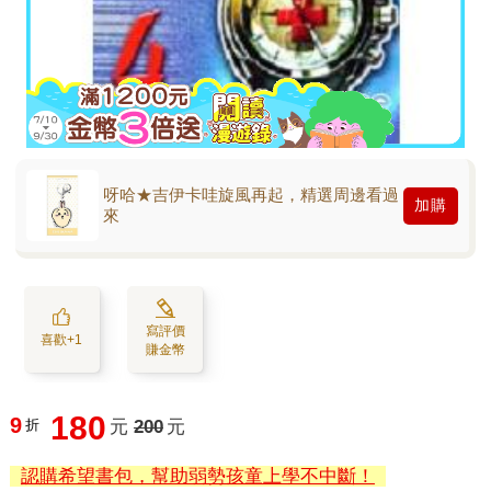
呀哈★吉伊卡哇旋風再起，精選周邊看過
加購
來
寫評價
喜歡+1
賺金幣
180
9
折
元
200
元
認購希望書包，幫助弱勢孩童上學不中斷！