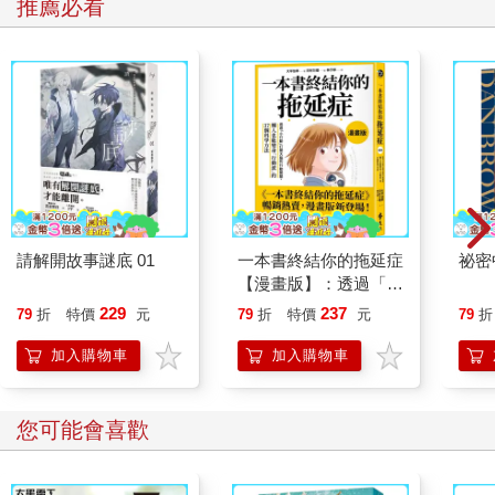
推薦必看
請解開故事謎底 01
一本書終結你的拖延症
祕密
【漫畫版】：透過「小
行動」打開大腦的行動
229
237
79
折
特價
元
79
折
特價
元
79
折
開關，懶人也能變身
「行動派」的37個科
加入購物車
加入購物車
學方法
您可能會喜歡