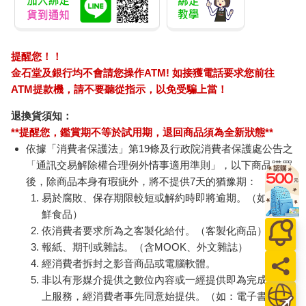
提醒您！！
金石堂及銀行均不會請您操作ATM! 如接獲電話要求您前往
ATM提款機，請不要聽從指示，以免受騙上當！
退換貨須知：
**提醒您，鑑賞期不等於試用期，退回商品須為全新狀態**
依據「消費者保護法」第19條及行政院消費者保護處公告之
「通訊交易解除權合理例外情事適用準則」，以下商品購買
後，除商品本身有瑕疵外，將不提供7天的猶豫期：
易於腐敗、保存期限較短或解約時即將逾期。（如：生
鮮食品）
依消費者要求所為之客製化給付。（客製化商品）
報紙、期刊或雜誌。（含MOOK、外文雜誌）
經消費者拆封之影音商品或電腦軟體。
非以有形媒介提供之數位內容或一經提供即為完成之線
上服務，經消費者事先同意始提供。（如：電子書、電