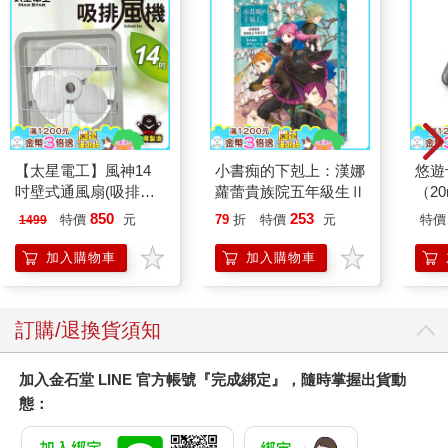
【太星電工】風神14
小書痴的下剋上：漢娜
悠遊
吋壁式通風扇(吸排風
蘿蕾貴族院五年級生Ⅱ
（2
機)
850
253
特價
元
79
折
特價
元
特價
1499
加入購物車
加入購物車
訂購/退換貨須知
加入金石堂 LINE 官方帳號『完成綁定』，隨時掌握出貨動
態：