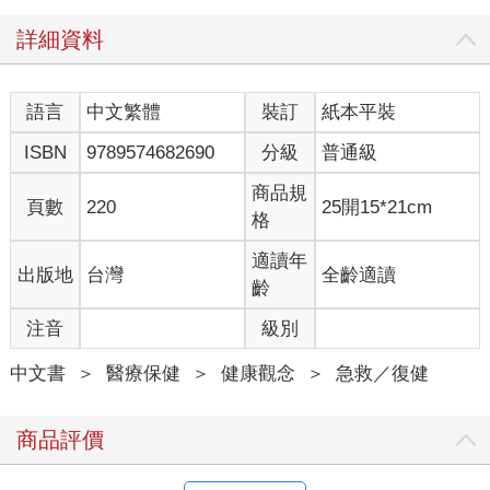
詳細資料
語言
中文繁體
裝訂
紙本平裝
ISBN
9789574682690
分級
普通級
商品規
頁數
220
25開15*21cm
格
適讀年
出版地
台灣
全齡適讀
齡
注音
級別
中文書
＞
醫療保健
＞
健康觀念
＞
急救／復健
商品評價