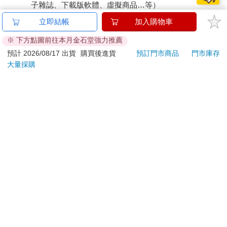
子雜誌、下載版軟體、虛擬商品…等）
已拆封之個人衛生用品。（如：內衣褲、刮鬍刀、除毛
立即結帳
加入購物車
刀…等）
※ 下方點圖前往本月金石堂強力推薦
若非上列種類商品，均享有到貨7天的猶豫期（含例假
日）。
預計 2026/08/17 出貨
購買後進貨
預訂門市商品
門市庫存
大量採購
辦理退換貨時，商品（組合商品恕無法接受單獨退貨）必須
是您收到商品時的原始狀態（包含商品本體、配件、贈品、
保證書、所有附隨資料文件及原廠內外包裝…等），請勿直
接使用原廠包裝寄送，或於原廠包裝上黏貼紙張或書寫文
字。
退回商品若無法回復原狀，將請您負擔回復原狀所需費用，
嚴重時將影響您的退貨權益。