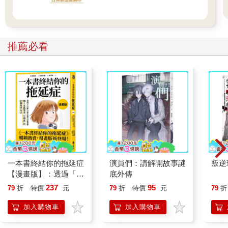
推薦必看
一本書終結你的拖延症
演員們：請解開故事謎
叛逆
【漫畫版】：透過「小
底外傳
行動」打開大腦的行動
237
95
79
折
特價
元
79
折
特價
元
79
折
開關，懶人也能變身
「行動派」的37個科
加入購物車
加入購物車
學方法