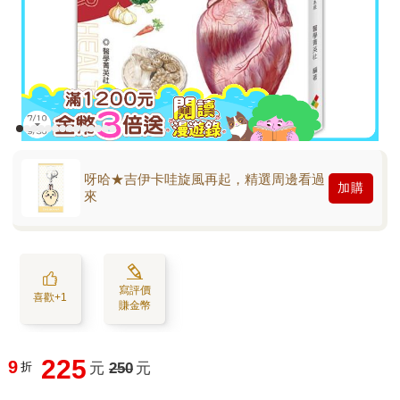
呀哈★吉伊卡哇旋風再起，精選周邊看過
加購
來
寫評價
喜歡+1
賺金幣
225
9
折
元
250
元