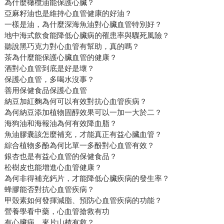
為什麼橄欖油能保護心臟？
亞麻籽油也是維持心血管健康的好油？
一樣是油，為什麼深海魚油對心臟血管特別好？
地中海式飲食能降低心臟病的罹患率與驟死風險？
聽說黑巧克力對心血管有幫助，真的嗎？
茶為什麼能保護心臟血管的健康？
酒對心血管到底是好是壞？
保護心血管，多喝水沒事？
善用保健食品保護心血管
納豆加紅麴為何可以有效對抗心血管疾病？
為何納豆添加植物固醇效果可以一加一大於二？
海狗油和海報油為何有效降血脂？
魚油膠囊該怎麼補充，才能真正有益心臟血管？
綜合植物多酚為何比單一多酚對心血管有效？
銀杏也是有益心血管的保健食品？
松樹皮也能增進心血管健康？
為何非得補充鈣片，才能降低心臟疾病的發生率？
蜂膠能否對抗心血管疾病？
甲殼素如何發揮減脂、預防心血管疾病的功能？
營養學看中藥，心血管搶救有功
有心臟病，來片山楂有救？