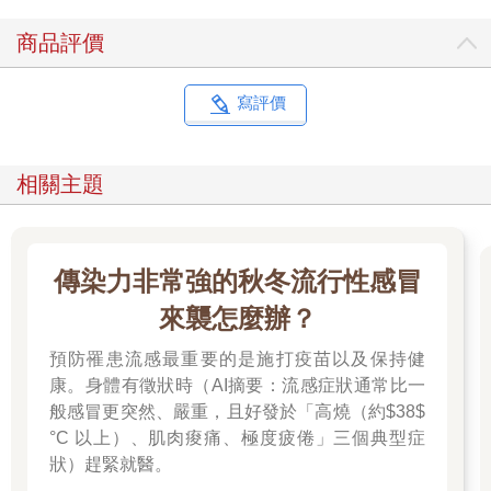
商品評價
寫評價
相關主題
傳染力非常強的秋冬流行性感冒
來襲怎麼辦？
預防罹患流感最重要的是施打疫苗以及保持健
康。身體有徵狀時（AI摘要：流感症狀通常比一
般感冒更突然、嚴重，且好發於「高燒（約$38$
°C 以上）、肌肉痠痛、極度疲倦」三個典型症
狀）趕緊就醫。