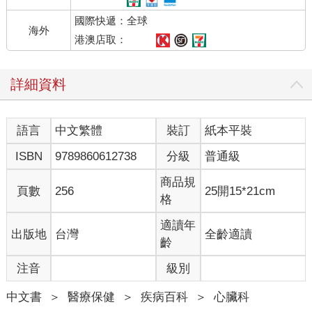
國際快遞：全球
海外
港澳店取：
詳細資料
語言
中文繁體
裝訂
紙本平裝
ISBN
9789860612738
分級
普通級
商品規
頁數
256
25開15*21cm
格
適讀年
出版地
台灣
全齡適讀
齡
注音
級別
中文書
＞
醫療保健
＞
疾病百科
＞
心臟科