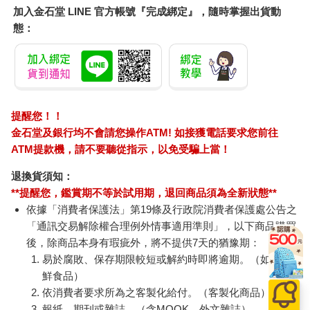
加入金石堂 LINE 官方帳號『完成綁定』，隨時掌握出貨動
態：
提醒您！！
金石堂及銀行均不會請您操作ATM! 如接獲電話要求您前往
ATM提款機，請不要聽從指示，以免受騙上當！
退換貨須知：
**提醒您，鑑賞期不等於試用期，退回商品須為全新狀態**
依據「消費者保護法」第19條及行政院消費者保護處公告之
「通訊交易解除權合理例外情事適用準則」，以下商品購買
後，除商品本身有瑕疵外，將不提供7天的猶豫期：
易於腐敗、保存期限較短或解約時即將逾期。（如：生
鮮食品）
依消費者要求所為之客製化給付。（客製化商品）
報紙、期刊或雜誌。（含MOOK、外文雜誌）