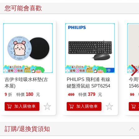
您可能會喜歡
吉伊卡哇吸水杯墊(古
PHILIPS 飛利浦 有線
今周
本屋)
鍵盤滑鼠組 SPT6254
154
180
379
9
折
特價
元
特價
元
499
99
加入購物車
加入購物車
訂購/退換貨須知