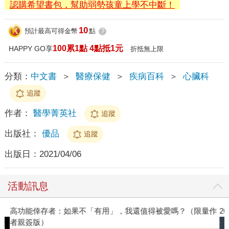
認購希望書包，幫助弱勢孩童上學不中斷！
10
預計最高可得金幣
點
?
100累1點 4點抵1元
HAPPY GO享
折抵無上限
分類：
中文書
＞
醫療保健
＞
疾病百科
＞
心臟科
追蹤
作者：
醫學菁英社
追蹤
出版社：
優品
追蹤
出版日：
2021/04/06
活動訊息
高功能倖存者：如果不「有用」，我還值得被愛嗎？（限量作
2
者親簽版）