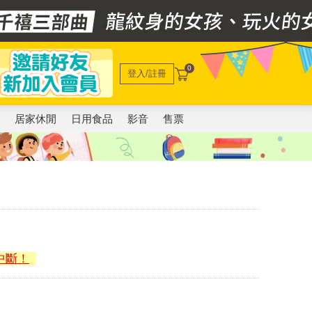
0
登入/註冊
電
居家休閒
日用食品
影音
售票
中斷！