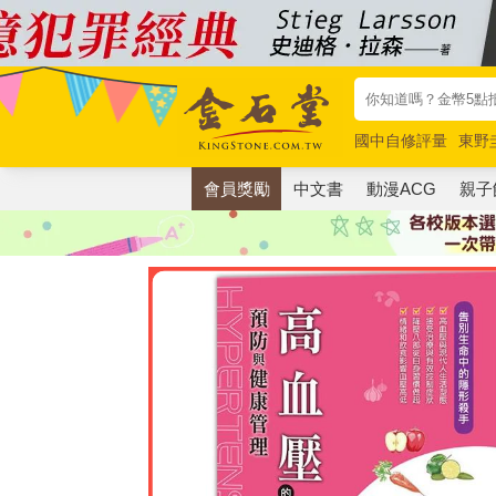
國中自修評量
東野
唯紅花綻放
奧德賽
會員獎勵
中文書
動漫ACG
親子