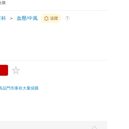
上限
百科
＞
血壓/中風
追蹤
?
商品
門市庫存
大量採購