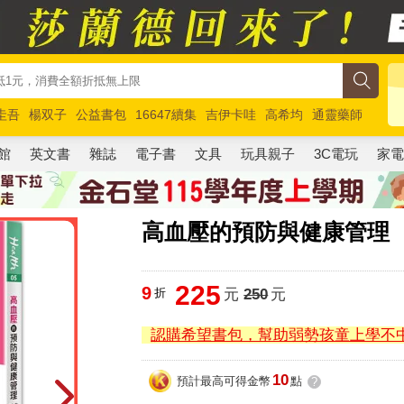
圭吾
楊双子
公益書包
16647續集
吉伊卡哇
高希均
通靈藥師
路邊攤新作
馬斯克
玩具總動員5
超慢跑
館
英文書
雜誌
電子書
文具
玩具親子
3C電玩
家
高血壓的預防與健康管理
225
9
折
元
250
元
認購希望書包，幫助弱勢孩童上學不
10
預計最高可得金幣
點
?