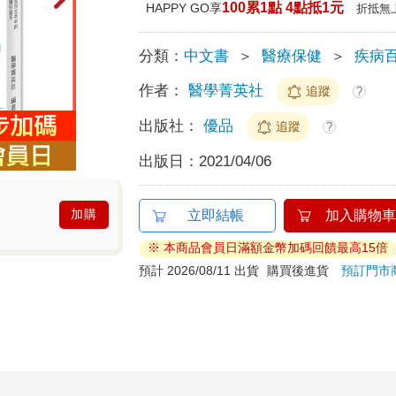
100累1點 4點抵1元
HAPPY GO享
折抵無
分類：
中文書
＞
醫療保健
＞
疾病
作者：
醫學菁英社
追蹤
?
出版社：
優品
追蹤
?
出版日：
2021/04/06
加購
立即結帳
加入購物車
※ 本商品會員日滿額金幣加碼回饋最高15倍
預計 2026/08/11 出貨
購買後進貨
預訂門市