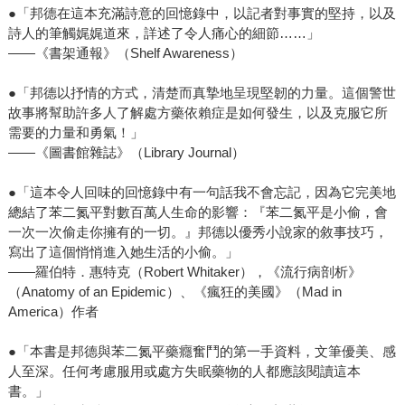
●「邦德在這本充滿詩意的回憶錄中，以記者對事實的堅持，以及
詩人的筆觸娓娓道來，詳述了令人痛心的細節……」
——《書架通報》（Shelf Awareness）
●「邦德以抒情的方式，清楚而真摯地呈現堅韌的力量。這個警世
故事將幫助許多人了解處方藥依賴症是如何發生，以及克服它所
需要的力量和勇氣！」
——《圖書館雜誌》（Library Journal）
●「這本令人回味的回憶錄中有一句話我不會忘記，因為它完美地
總結了苯二氮平對數百萬人生命的影響：『苯二氮平是小偷，會
一次一次偷走你擁有的一切。』邦德以優秀小說家的敘事技巧，
寫出了這個悄悄進入她生活的小偷。」
——羅伯特．惠特克（Robert Whitaker），《流行病剖析》
（Anatomy of an Epidemic）、《瘋狂的美國》（Mad in
America）作者
●「本書是邦德與苯二氮平藥癮奮鬥的第一手資料，文筆優美、感
人至深。任何考慮服用或處方失眠藥物的人都應該閱讀這本
書。」