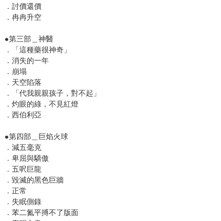
．討價還價
．冉冉升空
●第三部＿神醫
．「這種藥很神奇」
．消失的一年
．崩塌
．天空陷落
．「代我親親孩子，對不起」
．灼眼的綠，不見紅燈
．西伯利亞
●第四部＿巨焰火球
．減五毫克
．卑屈與驕傲
．五呎巨龍
．毀滅的黑色巨牆
．正常
．失眠側錄
．苯二氮平搏不了版面