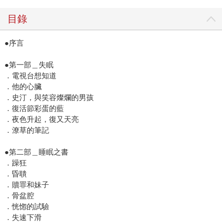
目錄
●序言
●第一部＿失眠
．電視台想知道
．他的心臟
．史汀，與笑容燦爛的男孩
．復活節彩蛋的藍
．夜色升起，復又天亮
．潦草的筆記
●第二部＿睡眠之書
．躁狂
．昏聵
．贖罪和妹子
．骨盆腔
．恍惚的試驗
．失速下滑