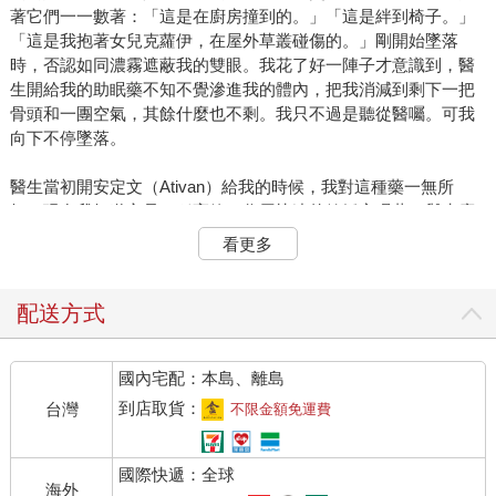
著它們一一數著：「這是在廚房撞到的。」「這是絆到椅子。」
「這是我抱著女兒克蘿伊，在屋外草叢碰傷的。」剛開始墜落
時，否認如同濃霧遮蔽我的雙眼。我花了好一陣子才意識到，醫
生開給我的助眠藥不知不覺滲進我的體內，把我消減到剩下一把
骨頭和一團空氣，其餘什麼也不剩。我只不過是聽從醫囑。可我
向下不停墜落。
醫生當初開安定文（Ativan）給我的時候，我對這種藥一無所
知。現在我知道它是一種高效、作用快速的鎮靜安眠藥，與克癇
平（Klonopin）、贊安諾（Xanax）、樂平片（Valium）及其他數
看更多
種藥物同屬一類。樂平片在一九六○年代末是美國銷售量最大的精
神治療藥物，一九七○年代更成為最普遍的一種處方藥，幾乎到哪
裡都見得到。《脫線家族》（The Brady Bunch）的麥克．布雷迪
配送方式
在劇中就吞了不少顆。一九七九年的電影《鴛夢重溫》（Starting
Over），畢雷諾（Burt Reynolds）飾演的角色恐慌發作，他哥哥
國內宅配：本島、離島
一問：「誰有樂平片？」店裡頭所有女士都打開皮包。最令人印
象深刻的是一九六六年滾石樂團寫的歌《Mother’s Little
到店取貨：
台灣
不限金額免運費
Helper》，樂平片因此得到「媽媽的小幫手」這個別名，說出來
誰都知道、誰都記得。
國際快遞：全球
海外