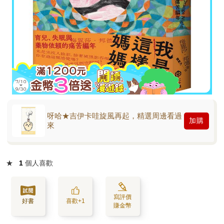
呀哈★吉伊卡哇旋風再起，精選周邊看過
加購
來
★
1
個人喜歡
寫評價
好書
喜歡+1
賺金幣