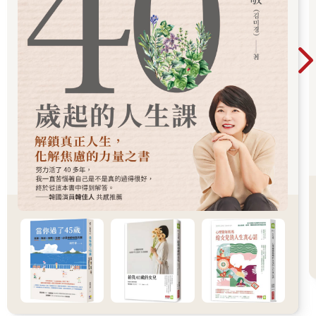
「來。」我說。我抱起她，脫光她的小衣服，把她放進溫熱的水
裡。我很冷，於是決定和她一起泡進浴缸。我把茶杯組和一個大
大的蛋頭先生交給她。她一杯接一杯往蛋頭裡舀水，看著蛋頭歪
向一邊，然後沉進浴缸。我很訝異它載浮載沉了一會兒還是沉了
下去。我撿起蛋頭先生倒光裡面的水。我抓起在生機食品店買的
一塊天價無防腐劑肥皂，聞起來有柑橘香。我替她的身體和她的
小光頭打上肥皂，她扭來扭去抵抗。
「媽媽。」她說。「不不不不不。」天啊，她就算哀聲抱怨也好
美。
「快好了，小乖。」我往她的耳朵抹上肥皂。
「不不不不不。」她猛拍我的手。
我替她沖乾淨，然後吻了吻她的頭。
「好了，小可愛。」