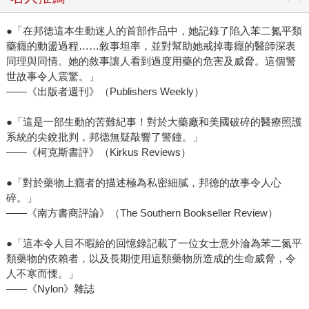
●「在邦德這本生動迷人的首部作品中，她記錄了陷入苯二氮平類
藥癮的動盪過程……敘事坦率，並對幫助她戒掉毒癮的醫師深表
同理與同情。她的敘事讓人看到過度用藥的危害及威脅。這個警
世故事令人震驚。」
——《出版者週刊》（Publishers Weekly）
●「這是一部生動的苦難紀事！對於大藥廠和美國破碎的醫療照護
系統的尖銳批判，邦德無疑敲響了警鐘。」
——《柯克斯書評》（Kirkus Reviews）
●「對於藥物上癮者的描述極為私密細膩，邦德的故事令人心
碎。」
——《南方書商評論》（The Southern Bookseller Review）
●「這本令人目不暇給的回憶錄記載了一位女士意外淪為苯二氮平
類藥物的依賴者，以及長期使用這類藥物所造成的生命威脅，令
人不寒而慄。」
——《Nylon》雜誌