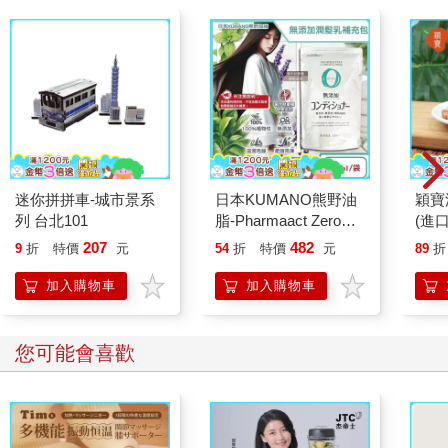
不見的。我不斷跟克蘿伊說話，希望兩腿會恢復知覺，希望有一
個簡單的理由能解釋我怎麼會突然摔倒，像一具墜橋的死屍。
我忽然想到，說不定我有退化性神經疾病。那一切就都說得通
了。我可能是多發性硬化症初期。視力模糊和手腳震顫，虛弱無
力和四肢不協調。所有症狀全到齊了。我回想模糊的記憶。我有
這些症狀多久了？我什麼時候從運動健將變成一個幾近殘廢的
人？我與自己爭辯。摔成這樣，這是正常的嗎？要累積多少當媽
媽的疲勞才會這樣摔？從我本身的感覺根本很難判斷，尚恩又老
迷你拼拼車-城市景系
日本KUMANO熊野油
穎寶
早已經視而不見。說不定我們都無視眼前的事實，擅自找理由認
列 台北101
脂-Pharmaact Zero無
(進
為症狀不嚴重。也有可能更糟，我心想。我可能腦中長了腫瘤。
添加潤髮乳補充包
207
482
9
折
特價
元
54
折
特價
元
89
折
我聽過同樣的開頭：起先只是摔倒，再來是知覺混亂，伴隨視力
450ml/袋(植物性修護
和聽力改變……我的天啊。腦瘤。就是它了。不然還有什麼會長
潤絲乳/胺基酸滋潤護
加入購物車
加入購物車
髮素/光澤柔順潤髮精
期導致這麼怪異的症狀？
華/0香料色素防腐劑)
過了一分鐘，我的兩條腿恢復知覺。克蘿伊望著我的臉。我曲膝
您可能會喜歡
伸了伸腿後翻身坐起。一切又正常了。我爬起來走向尿布台，唯
恐我的腿會再度發軟。我抽出克蘿伊的刷絨睡衣，小猴子戴著粉
紅色小派對帽跳舞的那一套。我蹲了幾下，兩腿沒發抖也沒發
軟，沒有任何殘留的知覺證明剛才的事發生過。我把克蘿伊的小