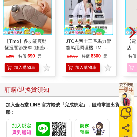
胖手和小胖腿穿進睡衣睡褲，然後將她擁入懷中，坐進嬰兒床邊
的搖椅裡。她闔上了眼睛。我前後搖晃哄她入睡，感覺我的身體
也鬆弛下來。
沒幾分鐘她睡著了。我繼續輕晃，兩腿的肌肉逐漸伸展放鬆。就
在這前後搖晃的過程中，我混沌的腦中浮出一個問題。剛才的摔
【Timo】多功能震動
JTC杰帝士三匹馬力智
【電
倒。如果不是腦瘤呢？如果不是多發性硬化症，也不是退化性神
恆溫關節按摩 (膝蓋/
能萬用調理機-TM-
店
經疾病呢？如果跟安定文有關係呢？我努力回想神醫說過的話。
肩/手肘通用) 無線充電
800-黑-公司貨(真正破
690
8300
特價
元
特價
元
特價
1290
13500
這種藥和咖啡一樣會上癮。他知道有個人吃了十九年，從來沒出
加熱護膝 智能震動護
壁機/高敏敏推薦)
過問題。我的身體會慢慢自我復原。
膝熱敷 【單入組】
加入購物車
加入購物車
但我的身體並沒有自我復原。與神醫初診到現在一年半，我的身
體反而更惡化。我努力回想我有沒有搜尋過這種藥。我一向喜歡
訂購/退換貨須知
研究透徹，可是我當時真的太絕望了，只想趕快鬆一口氣。但再
怎麼說……
加入金石堂 LINE 官方帳號『完成綁定』，隨時掌握出貨動
我往後仰躺，感覺克蘿伊的體溫貼著我。現在時間晚上七點，外
態：
面天光未暗。我每晚服用五到六毫克安定文，持續了一年多。然
後我就莫名其妙摔倒了──雙腿忽然化成果凍，不受控制。我很有
可能撞破克蘿伊的頭或我自己的頭。但現在一切似乎又都正常，