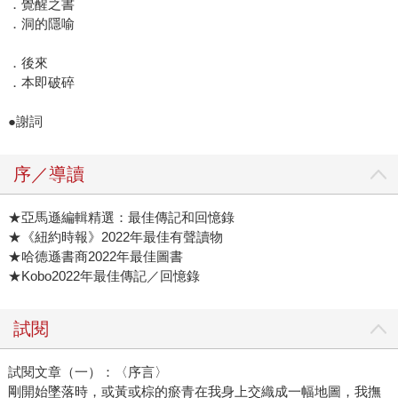
．覺醒之書
．洞的隱喻
．後來
．本即破碎
●謝詞
序／導讀
★亞馬遜編輯精選：最佳傳記和回憶錄
★《紐約時報》2022年最佳有聲讀物
★哈德遜書商2022年最佳圖書
★Kobo2022年最佳傳記／回憶錄
試閱
試閱文章（一）：〈序言〉
剛開始墜落時，或黃或棕的瘀青在我身上交織成一幅地圖，我撫