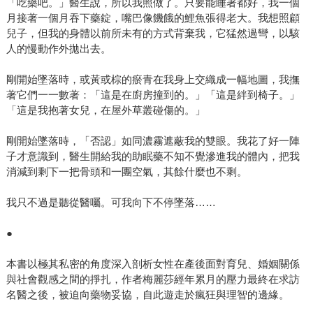
「吃藥吧。」醫生說，所以我照做了。只要能睡著都好，我一個
月接著一個月吞下藥錠，嘴巴像饑餓的鯉魚張得老大。我想照顧
兒子，但我的身體以前所未有的方式背棄我，它猛然過彎，以駭
人的慢動作外拋出去。
剛開始墜落時，或黃或棕的瘀青在我身上交織成一幅地圖，我撫
著它們一一數著：「這是在廚房撞到的。」「這是絆到椅子。」
「這是我抱著女兒，在屋外草叢碰傷的。」
剛開始墜落時，「否認」如同濃霧遮蔽我的雙眼。我花了好一陣
子才意識到，醫生開給我的助眠藥不知不覺滲進我的體內，把我
消減到剩下一把骨頭和一團空氣，其餘什麼也不剩。
我只不過是聽從醫囑。可我向下不停墜落……
●
本書以極其私密的角度深入剖析女性在產後面對育兒、婚姻關係
與社會觀感之間的掙扎，作者梅麗莎經年累月的壓力最終在求訪
名醫之後，被迫向藥物妥協，自此遊走於瘋狂與理智的邊緣。