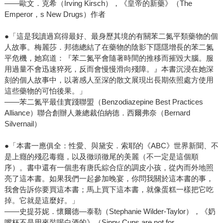
——歐文．克希（Irving Kirsch），《皇帝的新藥》（The
Emperor，s New Drugs）作者
●「這是我讀過寫得最好、最身歷其境的有關苯二氮平類藥物的個
人故事。梅麗莎．邦德總結了在藥物的陰影下隱隱增長的苯二氮
平危機，她寫道：『苯二氮平會隨著時間的推移而摧毀大腦。服
用過量不會迅速猝死，反而會慢慢滑向殘障。』本書沉浸在她深
刻的個人故事中，以著感人至深的散文展現出長期依照處方使用
這些藥物的可怕後果。」
——苯二氮平最佳實踐聯盟（Benzodiazepine Best Practices
Alliance）聯合創辦人兼總裁伯納德．西爾弗奈（Bernard
Silvernail）
●「本書一應俱全：性愛、與黛安．索耶的《ABC》世界新聞、不
是上癮的殘忍毒癮，以及徹頭徹尾的美麗（不一定是這個順
序）。書中還有一個患有唐氏綜合症的調皮小孩，從內而外地照
亮了這本書。如果我們一起參加晚宴，你問我關於這本書的事，
我會告訴你要買這本書；馬上買下這本書，就像蛋糕一樣把它吃
掉。它就是這麼好。」
——史提芬妮．懷爾德—泰勒（Stephanie Wilder-Taylor），《奶
嘴杯不是用來裝喝白酒的》（Sippy Cups are not for