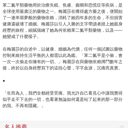
苯二氮平類藥物用於治療失眠、焦慮、癲癇和恐慌症等疾病，是
全球使用最廣泛的藥物之一。梅麗莎在獲得處方藥之後，便開始
了一連串噩夢般的藥物依賴，消耗了她四年多的生命，不但損害
健康還破壞了婚姻。梅麗莎以引人入勝的文字帶讀者踏上她親身
經歷的旅程，細膩描繪了她為何依賴苯二氮平類藥物，以及——
她變成了什麼樣子。
在梅麗莎的自述中，以健康、婚姻為代價，任何一個試圖以藥物
控制來維持生活平衡的人都需以此為鑑。「苯二氮平是小偷，會
一次一次偷走你擁有的一切。」梅麗莎在與藥物依賴搏鬥數年之
後，終於以自身經歷寫下的這段心聲，字字血淚，沉痛而真實。
●
「生而為人，我們全都經受苦痛。我允許自己看見心中讓我覺得
似乎走不下去的一切，也看著無論如何還是站了起來的那一部分
的我。不再有隱藏。」
名人推薦