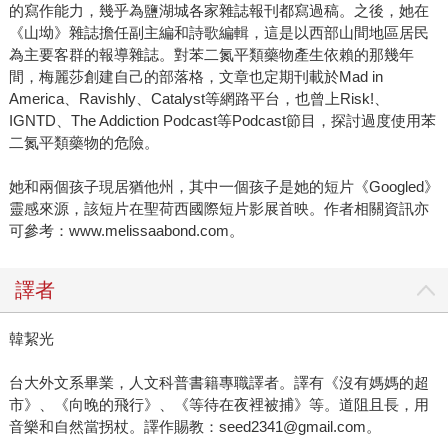
的寫作能力，幾乎為鹽湖城各家雜誌報刊都寫過稿。之後，她在
《山坳》雜誌擔任副主編和詩歌編輯，這是以西部山間地區居民
為主要客群的報導雜誌。對苯二氮平類藥物產生依賴的那幾年
間，梅麗莎創建自己的部落格，文章也定期刊載於Mad in
America、Ravishly、Catalyst等網路平台，也曾上Risk!、
IGNTD、The Addiction Podcast等Podcast節目，探討過度使用苯
二氮平類藥物的危險。
她和兩個孩子現居猶他州，其中一個孩子是她的短片《Googled》
靈感來源，該短片在聖荷西國際短片影展首映。作者相關資訊亦
可參考：www.melissaabond.com。
譯者
韓絜光
台大外文系畢業，人文科普書籍專職譯者。譯有《沒有媽媽的超
市》、《向晚的飛行》、《等待在夜裡被捕》等。道阻且長，用
音樂和自然當拐杖。譯作賜教：seed2341@gmail.com。