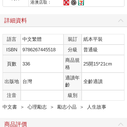
一九七九年，參議員愛德華．甘迺迪（Edward Kennedy）就苯二
港澳店取：
氮平類藥物的危害召開參議院基本健康小組委員會聽證會，稱苯
二氮平類藥物「引起藥物依賴與成癮，二者均是難以治療康復的
詳細資料
噩夢」。這之後不久，《時尚》雜誌稱這些藥錠「遠比海洛因更
易成癮」。用藥人口下降了，但到了一九八○年代，用於治療恐慌
症的贊安諾問市，苯二氮平類藥物的人氣再度竄升。
語言
中文繁體
裝訂
紙本平裝
我在二○一○年拿到安定文處方藥，當時我不知道醫學文獻建議這
ISBN
9786267445518
分級
普通級
種藥不能經常服用，最多服用二到四周。我不知道雖然醫界已警
告成癮風險高，長期處方箋卻仍有上升趨勢，我也不知道苯二氮
商品規
頁數
336
25開15*21cm
平服藥過量及因此死亡的案例，很快會與鴉片類藥物不分軒輊。
格
我只知道，我是個新手媽媽，育有兩個幼兒，其中一個是唐氏症
適讀年
出版地
台灣
全齡適讀
寶寶。我睡不著覺。我的婚姻正在崩解，而我拚了命想挽救。我
齡
拚了命照顧我的孩子，同時不斷想擺脫自己像個失眠鬼影的感
注音
級別
覺。「吃藥吧。」醫生說，所以我照做了。只要能睡著都好，我
一個月接著一個月吞下藥錠，嘴巴像饑餓的鯉魚張得老大。我信
中文書
＞
心理勵志
＞
勵志小品
＞
人生故事
任我的醫生，我相信他知道自己在做什麼。
（本文摘自：「序言」）
商品評價