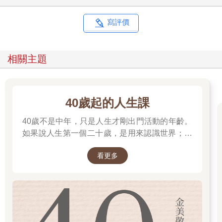
試閱文章（二）：〈天空陷落〉
寫評價
我洗好晚餐的碗盤，喝完我的第二杯紅酒。尚恩到車庫去準備他
明天造景工程的用具。我為兩個孩子放下洗澡水，拿來芬奇最愛
的玩具，一條手臂長的鱷魚，跟克蘿伊的小茶杯組。克蘿伊和我
相關主題
一起在浴室裡，我們玩了一會兒家家酒，立在浴缸邊用小茶杯把
水舀進舀出。浴缸水放滿後，我走進玩具間，四面牆都鑲嵌了寬
木板。我們買下這棟房子前，有人把樓下的牆板和天花板全漆成
粉筆白，所以只要電視打開，整個空間會像自動販賣機一樣煥發
40歲起的人生課
白光。
40歲不是中年，只是人生才剛出門活動的年齡。
我發現芬奇昏睡其中一個螢光橘的懶骨頭沙發上，那是安送給我
如果說人生第一個二十歲，是用來認識世界；人
們的。我抱起芬奇，把他放進他的嬰兒床。這孩子比一般人容易
生第二個二十歲，是用來認識自己。
累，一旦他睡著，想再叫醒他是沒用的。我關掉燈，聆聽他呼
看更多
吸。浴室傳來潑水的輕響。我趕緊跑過去，發現克蘿伊至少把三
公升的水澆在了地板上。
「克蘿伊。」我氣急敗壞喊她。
蜂蜜般的眼眸看向我，對著我笑。