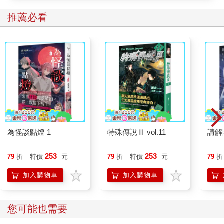
她繼續做起她的茶杯實驗。我走出浴缸穿上衣服，然後拿來她最
喜歡的青蛙浴巾。附有小帽子的淺綠色毛巾布，帽子上有一對驚
推薦必看
奇的棕色眼睛，如果把毛巾從頭套到腳，帽子正好能遮住她的
臉。我從浴缸抱出克蘿伊，再拔掉阻水塞。她的睡衣在臥房。我
用青蛙浴巾包住她，將她抱在胸前走進走廊。我的腳才踏上地
板，兩腿就在身下一軟，彷彿化成了水。克蘿伊還貼俯在我胸
前，我整個人往前摔，動力把我往牆角推。我用慢動作看見整個
過程──克蘿伊的頭離牆愈來愈近，牆壁九十度直角的接口會把她
的頭頂切開。
我把身體猛力向右扭，肩膀撞上牆角，克蘿伊的頭驚險閃過牆
壁。一切都發生在瞬間，頂多只有兩秒鐘。克蘿伊甚至沒哭，只
為怪談點燈 1
特殊傳說Ⅲ vol.11
請解
在我們落地時發出小小的尖叫，之後就躺在那裡，等著看接下來
會發生的事。我的身體彎成逗號，肩膀撞上牆的地方很痛。我動
253
253
了動腿卻沒有感覺。克蘿伊發出悶住的聲音，我拉開她臉上的青
79
折
特價
元
79
折
特價
元
79
折
蛙帽。
加入購物車
加入購物車
「寶貝。」我說。「你還好嗎？」
您可能也需要
我們彼此對望。我躺在地上心想是不是應該呼叫尚恩。他還在屋
外，不是在準備明天的工作，就是在院子裡喝啤酒。我知道他聽