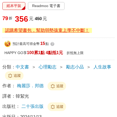
紙本平裝
Readmoo 電子書
356
79
折
元
450
元
認購希望書包，幫助弱勢孩童上學不中斷！
15
預計最高可得金幣
點
?
100累1點 4點抵1元
HAPPY GO享
折抵無上限
分類：
中文書
＞
心理勵志
＞
勵志小品
＞
人生故事
追蹤
作者：
梅麗莎．邦德
追蹤
譯者：
韓絜光
出版社：
二十張出版
追蹤
出版日：
2024/11/13