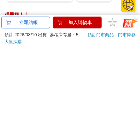
彷彿剛才全是我的幻想。尚恩在屋外搬運工具和草皮、大桶大桶
的釣鐘柳和金焰繡線菊。他把東西裝上卡車，發出響亮的碰撞
提醒您！！
聲。
金石堂及銀行均不會請您操作ATM! 如接獲電話要求您前往
立即結帳
加入購物車
我把克蘿伊放進嬰兒床，上樓走進書房。鎮靜劑──這是神醫給這
ATM提款機，請不要聽從指示，以免受騙上當！
預計 2026/08/10 出貨
參考庫存量：5
預訂門市商品
門市庫存
種藥的稱呼。對嬰兒無害。當時我只在乎這個。能幫助我入睡，
退換貨須知：
大量採購
並保證藥力不會傷害克蘿伊。他要我放心，說我的身體會慢慢自
我修復：「到那之前，照處方吃藥。」我照做了。吃完又領，領
**提醒您，鑑賞期不等於試用期，退回商品須為全新狀態**
了又吃，我就像一隻張大嘴巴的鯉魚。
依據「消費者保護法」第19條及行政院消費者保護處公告之
「通訊交易解除權合理例外情事適用準則」，以下商品購買
我打開電腦。可惡──我怎麼一直沒想到要查查這東西？我搜尋苯
後，除商品本身有瑕疵外，將不提供7天的猶豫期：
二氮平類藥物，螢幕上瞬時滿是各種網站連結。
易於腐敗、保存期限較短或解約時即將逾期。（如：生
鮮食品）
我的天空也開始一塊塊崩落。
依消費者要求所為之客製化給付。（客製化商品）
報紙、期刊或雜誌。（含MOOK、外文雜誌）
MedlinePlus網站是美國國家醫學圖書館和國家衛生院合作提供的
經消費者拆封之影音商品或電腦軟體。
服務。很好。看起來很可靠。我讀到安定文（學名lorazepam）會
非以有形媒介提供之數位內容或一經提供即為完成之線
減慢腦部活動。沒看到是什麼機轉造成的，但上面寫一旦大腦緩
上服務，經消費者事先同意始提供。（如：電子書、電
速，全身也會跟上。不可能只選擇讓特定器官緩速，身體其餘部
位不受影響。MedlinePlus說，安定文有可能產生依賴性。他們建
子雜誌、下載版軟體、虛擬商品…等）
議勿服用超過四個月。務必遵照醫師處方服用。
已拆封之個人衛生用品。（如：內衣褲、刮鬍刀、除毛