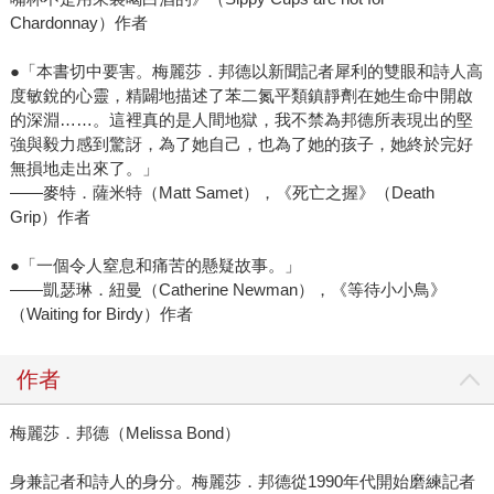
Chardonnay）作者
●「本書切中要害。梅麗莎．邦德以新聞記者犀利的雙眼和詩人高
度敏銳的心靈，精闢地描述了苯二氮平類鎮靜劑在她生命中開啟
的深淵……。這裡真的是人間地獄，我不禁為邦德所表現出的堅
強與毅力感到驚訝，為了她自己，也為了她的孩子，她終於完好
無損地走出來了。」
——麥特．薩米特（Matt Samet），《死亡之握》（Death
Grip）作者
●「一個令人窒息和痛苦的懸疑故事。」
——凱瑟琳．紐曼（Catherine Newman），《等待小小鳥》
（Waiting for Birdy）作者
作者
梅麗莎．邦德（Melissa Bond）
身兼記者和詩人的身分。梅麗莎．邦德從1990年代開始磨練記者