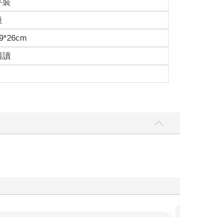
平裝
級
9*26cm
適讀