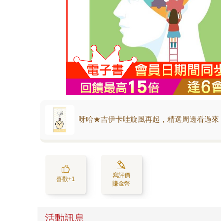
呀哈★吉伊卡哇旋風再起，精選周邊看過來
寫評價
喜歡+1
賺金幣
活動訊息