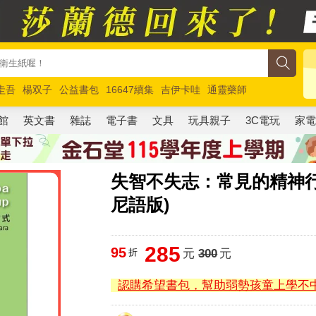
圭吾
楊双子
公益書包
16647續集
吉伊卡哇
通靈藥師
路邊攤新作
馬斯克
玩具總動員5
超慢跑
館
英文書
雜誌
電子書
文具
玩具親子
3C電玩
家
失智不失志：常見的精神
尼語版)
285
95
折
元
300
元
認購希望書包，幫助弱勢孩童上學不