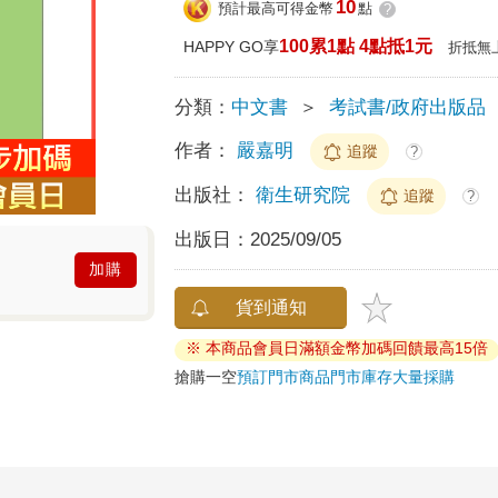
10
預計最高可得金幣
點
?
100累1點 4點抵1元
HAPPY GO享
折抵無
分類：
中文書
＞
考試書/政府出版品
作者：
嚴嘉明
追蹤
?
出版社：
衛生研究院
追蹤
?
出版日：
2025/09/05
加購
貨到通知
※ 本商品會員日滿額金幣加碼回饋最高15倍
搶購一空
預訂門市商品
門市庫存
大量採購