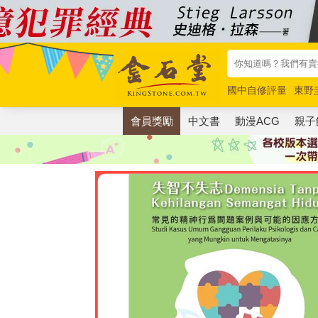
國中自修評量
東野
唯紅花綻放
奧德賽
會員獎勵
中文書
動漫ACG
親子