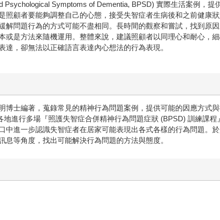
 Psychological Symptoms of Dementia, BPSD) 
點是照顧者要能夠調整自己的心態，接受失智症者生病後和之前健康
緩解問題行為的方式可能不盡相同。長時間的觀察和嘗試，找到原因
本或是方法來隨機運用。整體來說，建議照顧者以同理心和耐心，細
表達，卻無法以正確語言表達內心想法的行為表現。
明博士編著，蒐錄常見的精神行為問題案例，提供可能的因應方式與
、南各地進行多場『照護失智症合併精神行為問題症狀 (BPSD) 訓
口中進一步認識失智症者在居家可能表現出各式各樣的行為問題。於
訊息等角度，找出可能解決行為問題的方法與態度。