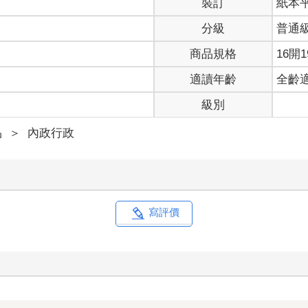
裝訂
紙本
分級
普通
商品規格
16開1
適讀年齡
全齡
級別
品
＞
內政行政
寫評價