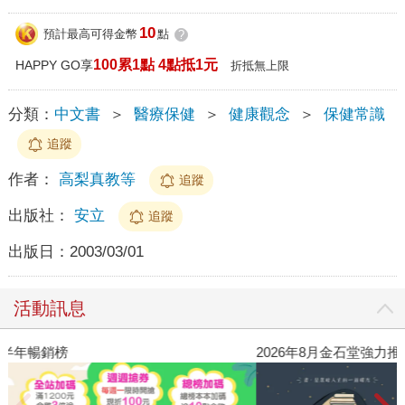
10
預計最高可得金幣
點
?
100累1點 4點抵1元
HAPPY GO享
折抵無上限
分類：
中文書
＞
醫療保健
＞
健康觀念
＞
保健常識
追蹤
作者：
高梨真教等
追蹤
出版社：
安立
追蹤
出版日：
2003/03/01
活動訊息
閱讀漫遊錄-2026上半年暢銷榜
2