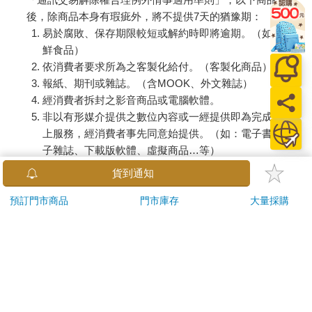
後，除商品本身有瑕疵外，將不提供7天的猶豫期：
易於腐敗、保存期限較短或解約時即將逾期。（如：生
鮮食品）
依消費者要求所為之客製化給付。（客製化商品）
報紙、期刊或雜誌。（含MOOK、外文雜誌）
經消費者拆封之影音商品或電腦軟體。
非以有形媒介提供之數位內容或一經提供即為完成之線
上服務，經消費者事先同意始提供。（如：電子書、電
子雜誌、下載版軟體、虛擬商品…等）
已拆封之個人衛生用品。（如：內衣褲、刮鬍刀、除毛
貨到通知
刀…等）
若非上列種類商品，均享有到貨7天的猶豫期（含例假
預訂門市商品
門市庫存
大量採購
日）。
辦理退換貨時，商品（組合商品恕無法接受單獨退貨）必須
是您收到商品時的原始狀態（包含商品本體、配件、贈品、
保證書、所有附隨資料文件及原廠內外包裝…等），請勿直
接使用原廠包裝寄送，或於原廠包裝上黏貼紙張或書寫文
字。