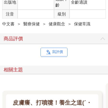
出版地
全齡適讀
齡
注音
級別
中文書
＞
醫療保健
＞
健康觀念
＞
保健常識
商品評價
寫評價
相關主題
皮膚癢、打噴嚏！養生之道(´・