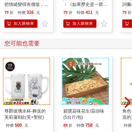
把情緒變得有價值，跟
：《如果歷史是一群
詞彙
誰都能自在相處
喵》作者最新力作，附
316
411
79
折
特價
元
79
折
特價
元
79
折
【首卷特典】拉頁
加入購物車
加入購物車
您可能也需要
尊爵玻璃水杯-葬送的
穎寶蒜味花生/蒜頭味
角色
芙莉蓮B款(芙+聖杖)
(5台斤/包)
送的
500
758
特價
元
89
折
特價
元
特價