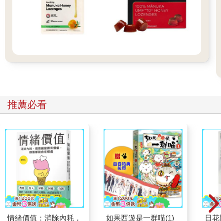
推薦必看
情緒價值：消除內耗，
如果西遊是一群喵(1)
日花