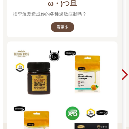
ω・)つ旦
換季溫差造成你的各種過敏症狀嗎？
看更多