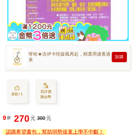
呀哈★吉伊卡哇旋風再起，精選周邊看過
加購
來
寫評價
喜歡+1
賺金幣
270
9
折
元
300
元
認購希望書包，幫助弱勢孩童上學不中斷！