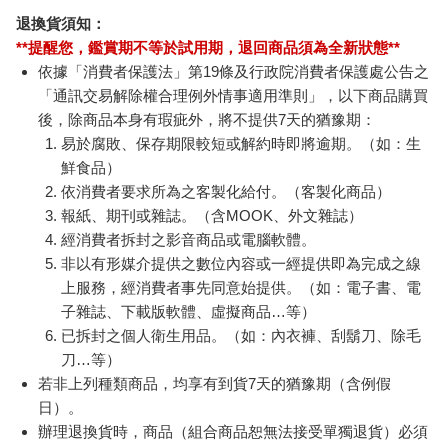
退換貨須知：
**提醒您，鑑賞期不等於試用期，退回商品須為全新狀態**
依據「消費者保護法」第19條及行政院消費者保護處公告之
「通訊交易解除權合理例外情事適用準則」，以下商品購買
後，除商品本身有瑕疵外，將不提供7天的猶豫期：
易於腐敗、保存期限較短或解約時即將逾期。（如：生
鮮食品）
依消費者要求所為之客製化給付。（客製化商品）
報紙、期刊或雜誌。（含MOOK、外文雜誌）
經消費者拆封之影音商品或電腦軟體。
非以有形媒介提供之數位內容或一經提供即為完成之線
上服務，經消費者事先同意始提供。（如：電子書、電
子雜誌、下載版軟體、虛擬商品…等）
已拆封之個人衛生用品。（如：內衣褲、刮鬍刀、除毛
刀…等）
若非上列種類商品，均享有到貨7天的猶豫期（含例假
日）。
辦理退換貨時，商品（組合商品恕無法接受單獨退貨）必須