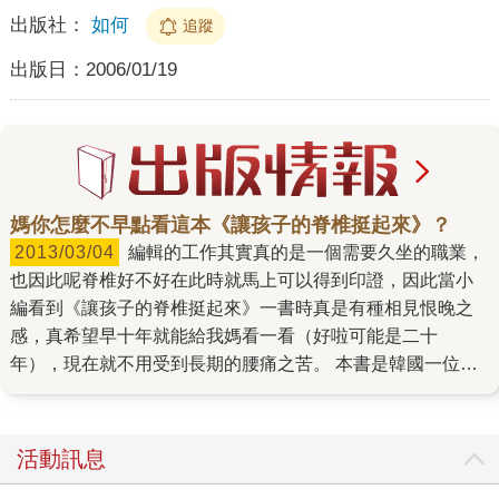
出版社：
如何
追蹤
出版日：
2006/01/19
媽你怎麼不早點看這本《讓孩子的脊椎挺起來》？
2013/03/04
編輯的工作其實真的是一個需要久坐的職業，
也因此呢脊椎好不好在此時就馬上可以得到印證，因此當小
編看到《讓孩子的脊椎挺起來》一書時真是有種相見恨晚之
感，真希望早十年就能給我媽看一看（好啦可能是二十
年），現在就不用受到長期的腰痛之苦。 本書是韓國一位全
英順復健專科醫生集三十年脊椎領域方面的行醫心得於一
書，全醫師一方面驚覺現今由於3C產品當道，小朋友總低頭
縮在一起對著手上那小小的螢幕，長期的不良姿勢造成今日
活動訊息
孩子的脊椎十個有九個是彎曲的，另一方面也發現父母常不