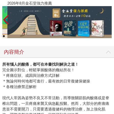
知道孩子的脊椎已發生了問題，忽視其嚴重性，錯失了孩子
閱讀漫遊錄-2026上半年暢銷榜
20
在成長期的黃金矯正時光，長大再來復健已是難上加難。因
而寫了這本書，希望能解答父母心中的疑問，讓父母自己能
先學習脊椎健康方面的知識，進而讓孩子也能一併學習正確
的姿勢及運動觀念。 習慣這種東西就像蝴蝶效應一樣，從小
小的姿勢改進，就可以讓一輩子脊椎都能挺得正，從此跟脊
椎側彎、骨刺、椎間盤突出等病症說掰掰。 全醫師在書中解
析了許多成長期的孩子會發生的問題，除了駝背、走路外
內容簡介
八、肌肉僵硬等比較明顯的徵兆之外，有些像是突然停止長
高、身材發胖走樣、讀書不容易專心的情形，其實都有可能
所有惱人的酸痛，都可在本書找到解決之道！
是看不見的脊椎已經出現了狀況！小編誠心推薦本書給各位
完全圖示對位，輕鬆掌握酸痛的癥結所在！
天下父母，若是懂得在日常生活中偵測孩子脊椎或姿勢的異
＊疼痛症狀、成因與治療方式詳解
狀，把不良的習慣改正過來，我們就能幫助孩子迎向一個更
＊無論何時何地都可進行，最有效的日常復健保健操
健康的人生，也是我們能為他們累積一筆最無價的財富。 ＊
＊各種治療禁忌解析
《讓孩子的脊椎挺起來：找回隱藏的身高和學習專注力》預
計2013年3月12日出版。
現代人常因為姿勢不良又不常活動，而導致關節肌肉酸痛或是脊
椎出問題，一旦疼痛來襲又病急亂投醫。然而，大部分的疼痛痛
患並不需要開刀，只需要透過復健科的物理治療，加上強化肌