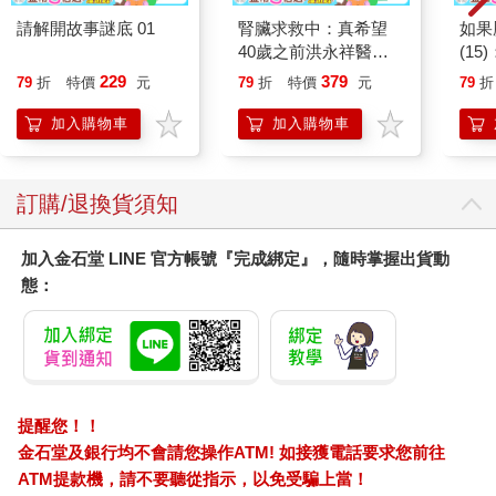
請解開故事謎底 01
腎臟求救中：真希望
如果
40歲之前洪永祥醫師
(1
就告訴我這些事
貓漫
229
379
79
折
特價
元
79
折
特價
元
79
折
加入購物車
加入購物車
訂購/退換貨須知
加入金石堂 LINE 官方帳號『完成綁定』，隨時掌握出貨動
態：
提醒您！！
金石堂及銀行均不會請您操作ATM! 如接獲電話要求您前往
ATM提款機，請不要聽從指示，以免受騙上當！