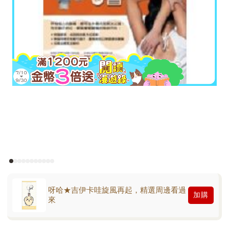
呀哈★吉伊卡哇旋風再起，精選周邊看過
加購
來