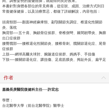
肉、調整姿勢的復健體操，就能得到良好效果。
本書針對身體各部位的常見疼痛，從症狀、成因、治療方式到日
常復健保健操，以及治療禁忌，都做了詳細解說，內容包括：
頭肩頸部──顏面神經麻痺頸、顳顎關節失調症、椎退化性關節
炎、落枕
胸背部──五十肩、胸鎖骨症侯群、脊椎側彎、棘間韌帶炎、胸廓
出口症侯群
腰臀髖部──腰椎退化性關節炎、腰椎骨刺、髖關節退化症、尾骨
症侯群
上肢──網球高爾夫球肘、腕隧道症侯群、媽媽手、手扭傷
下肢──膝關節退化症、踝扭傷、足底筋膜炎、拇趾外反、扁平足
作者
嘉義長庚醫院復健科主任──許宏志
學歷：
台北醫學大學（前台北醫學院）醫學士