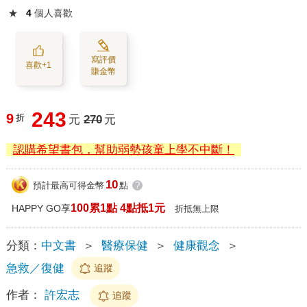
★
4
個人喜歡
寫評價
喜歡+1
賺金幣
243
9
折
元
270
元
認購希望書包，幫助弱勢孩童上學不中斷！
10
預計最高可得金幣
點
?
100累1點 4點抵1元
HAPPY GO享
折抵無上限
分類：
中文書
＞
醫療保健
＞
健康觀念
＞
急救／復健
追蹤
作者：
許宏志
追蹤