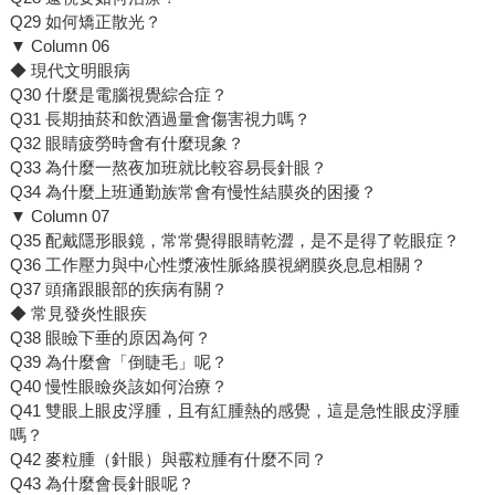
Q29 如何矯正散光？
▼ Column 06
◆ 現代文明眼病
Q30 什麼是電腦視覺綜合症？
Q31 長期抽菸和飲酒過量會傷害視力嗎？
Q32 眼睛疲勞時會有什麼現象？
Q33 為什麼一熬夜加班就比較容易長針眼？
Q34 為什麼上班通勤族常會有慢性結膜炎的困擾？
▼ Column 07
Q35 配戴隱形眼鏡，常常覺得眼睛乾澀，是不是得了乾眼症？
Q36 工作壓力與中心性漿液性脈絡膜視網膜炎息息相關？
Q37 頭痛跟眼部的疾病有關？
◆ 常見發炎性眼疾
Q38 眼瞼下垂的原因為何？
Q39 為什麼會「倒睫毛」呢？
Q40 慢性眼瞼炎該如何治療？
Q41 雙眼上眼皮浮腫，且有紅腫熱的感覺，這是急性眼皮浮腫
嗎？
Q42 麥粒腫（針眼）與霰粒腫有什麼不同？
Q43 為什麼會長針眼呢？