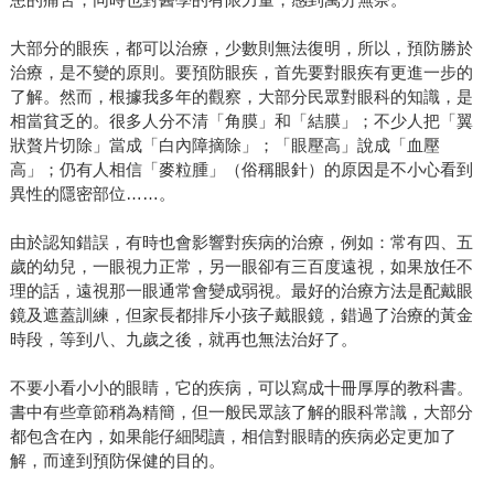
大部分的眼疾，都可以治療，少數則無法復明，所以，預防勝於
治療，是不變的原則。要預防眼疾，首先要對眼疾有更進一步的
了解。然而，根據我多年的觀察，大部分民眾對眼科的知識，是
相當貧乏的。很多人分不清「角膜」和「結膜」；不少人把「翼
狀贅片切除」當成「白內障摘除」；「眼壓高」說成「血壓
高」；仍有人相信「麥粒腫」（俗稱眼針）的原因是不小心看到
異性的隱密部位……。
由於認知錯誤，有時也會影響對疾病的治療，例如：常有四、五
歲的幼兒，一眼視力正常，另一眼卻有三百度遠視，如果放任不
理的話，遠視那一眼通常會變成弱視。最好的治療方法是配戴眼
鏡及遮蓋訓練，但家長都排斥小孩子戴眼鏡，錯過了治療的黃金
時段，等到八、九歲之後，就再也無法治好了。
不要小看小小的眼睛，它的疾病，可以寫成十冊厚厚的教科書。
書中有些章節稍為精簡，但一般民眾該了解的眼科常識，大部分
都包含在內，如果能仔細閱讀，相信對眼睛的疾病必定更加了
解，而達到預防保健的目的。