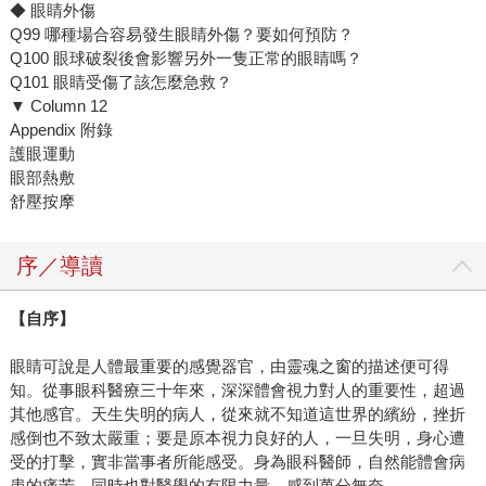
◆ 眼睛外傷
Q99 哪種場合容易發生眼睛外傷？要如何預防？
Q100 眼球破裂後會影響另外一隻正常的眼睛嗎？
Q101 眼睛受傷了該怎麼急救？
▼ Column 12
Appendix 附錄
護眼運動
眼部熱敷
舒壓按摩
序／導讀
【自序】
眼睛可說是人體最重要的感覺器官，由靈魂之窗的描述便可得
知。從事眼科醫療三十年來，深深體會視力對人的重要性，超過
其他感官。天生失明的病人，從來就不知道這世界的繽紛，挫折
感倒也不致太嚴重；要是原本視力良好的人，一旦失明，身心遭
受的打擊，實非當事者所能感受。身為眼科醫師，自然能體會病
患的痛苦，同時也對醫學的有限力量，感到萬分無奈。