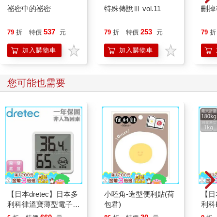
祕密中的祕密
特殊傳說Ⅲ vol.11
刪掉
537
253
79
折
特價
元
79
折
特價
元
79
折
加入購物車
加入購物車
您可能也需要
【日本dretec】日本多
小呸角-造型便利貼(荷
【日
利科律溫寶薄型電子溫
包君)
利科K
濕度計-白色-可掛式
理智