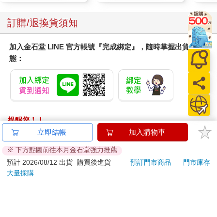
訂購/退換貨須知
加入金石堂 LINE 官方帳號『完成綁定』，隨時掌握出貨動
態：
提醒您！！
金石堂及銀行均不會請您操作ATM! 如接獲電話要求您前往
立即結帳
加入購物車
ATM提款機，請不要聽從指示，以免受騙上當！
※ 下方點圖前往本月金石堂強力推薦
退換貨須知：
預計 2026/08/12 出貨
購買後進貨
預訂門市商品
門市庫存
大量採購
**提醒您，鑑賞期不等於試用期，退回商品須為全新狀態**
依據「消費者保護法」第19條及行政院消費者保護處公告之
「通訊交易解除權合理例外情事適用準則」，以下商品購買
後，除商品本身有瑕疵外，將不提供7天的猶豫期：