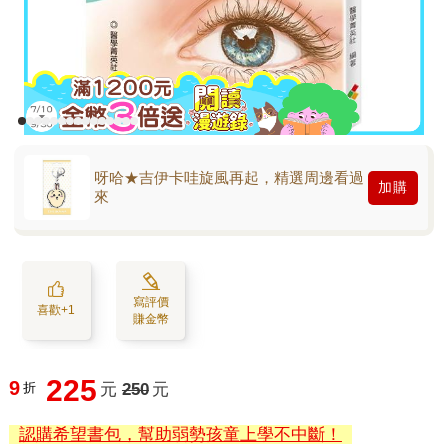
呀哈★吉伊卡哇旋風再起，精選周邊看過
加購
來
寫評價
喜歡+1
賺金幣
225
9
折
元
250
元
認購希望書包，幫助弱勢孩童上學不中斷！