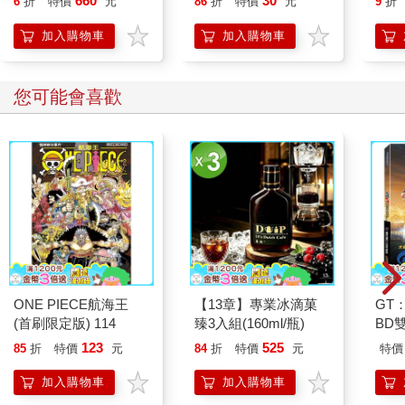
660
30
6
折
特價
元
86
折
特價
元
9
折
(O-449WT)
計-白
加入購物車
加入購物車
您可能會喜歡
ONE PIECE航海王
【13章】專業冰滴菓
GT
(首刷限定版) 114
臻3入組(160ml/瓶)
BD
金)
123
525
85
折
特價
元
84
折
特價
元
特價
加入購物車
加入購物車