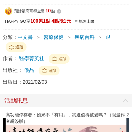
10
預計最高可得金幣
點
?
100累1點 4點抵1元
HAPPY GO享
折抵無上限
分類：
中文書
＞
醫療保健
＞
疾病百科
＞
眼
追蹤
作者：
醫學菁英社
追蹤
出版社：
優品
追蹤
出版日：
2021/02/03
活動訊息
高功能倖存者：如果不「有用」，我還值得被愛嗎？（限量作
2
者親簽版）