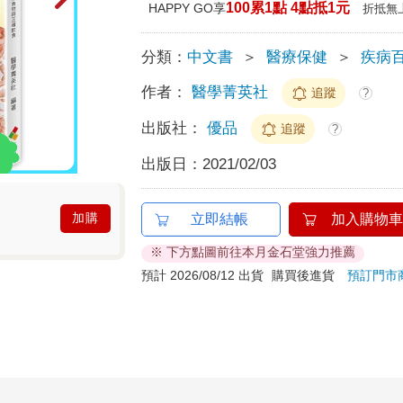
100累1點 4點抵1元
HAPPY GO享
折抵無
分類：
中文書
＞
醫療保健
＞
疾病
作者：
醫學菁英社
追蹤
?
出版社：
優品
追蹤
?
出版日：
2021/02/03
加購
立即結帳
加入購物車
※ 下方點圖前往本月金石堂強力推薦
預計 2026/08/12 出貨
購買後進貨
預訂門市