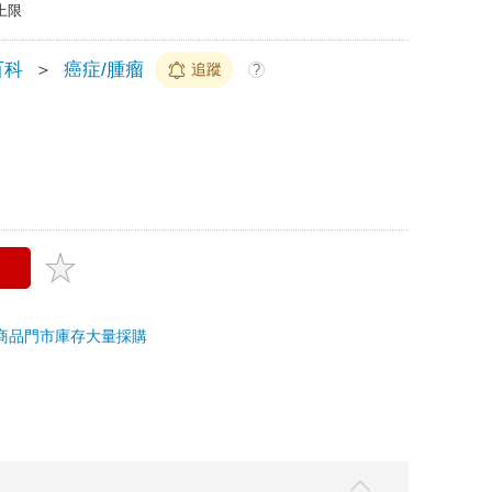
上限
百科
＞
癌症/腫瘤
追蹤
?
商品
門市庫存
大量採購