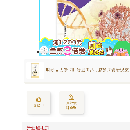
呀哈★吉伊卡哇旋風再起，精選周邊看過來
寫評價
喜歡+1
賺金幣
活動訊息