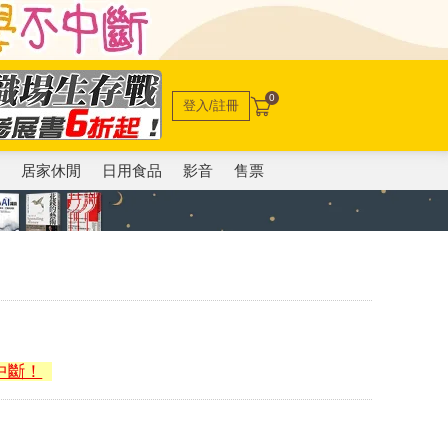
0
登入/註冊
電
居家休閒
日用食品
影音
售票
中斷！