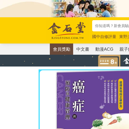
國中自修評量
東野
唯紅花綻放
奧德賽
會員獎勵
中文書
動漫ACG
親子