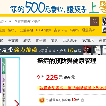
圭吾
楊双子
公益書包
16647續集
吉伊卡哇
高希均
通靈藥師
路邊攤新作
馬斯克
玩具總動員5
超慢跑
館
英文書
雜誌
電子書
文具
玩具親子
3C電玩
家
癌症的預防與健康管理
225
9
折
元
250
元
認購希望書包，幫助弱勢孩童上學不
10
預計最高可得金幣
點
?