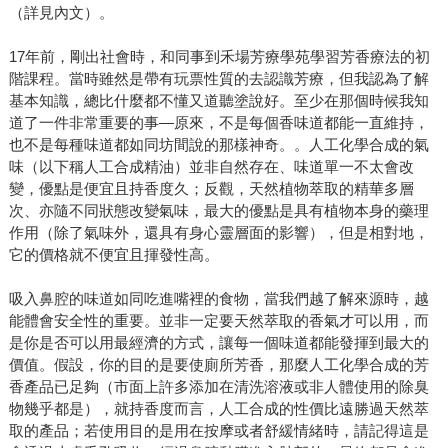
（詳見內文）。
17年前，剛出社會時，和同事到禾場芳療學苑學習芳香療法的初
階課程。當時雖然是帶有玩票性質的去認識芳療，但我認為了解
基本知識，總比什麼都不懂又道聽塗說好。至少在那個時候我知
道了一件非常重要的事—原來，不是每個香味道都能一直維持，
也不是每種味道都如同坊間說的那樣神奇。。人工化學合成的氣
味（以下稱人工合成精油）並非自然存在、味道單一不太會改
變，優點是便宜且持香度久；反觀，天然植物萃取的精華多層
次、亦隨不同狀態改變氣味，最大的優點是具有植物本身的藥理
作用（除了氣味外，還具有身心靈層面的影響），但是相對地，
它的價格就不便宜且揮發性高。
吸入鼻腔的味道如同吃進嘴裡的食物，當我們越了解來源時，越
能體會安全性的重要。並非一定要天然萃取的香氣才可以用，而
是你是否可以用最經濟的方式，讓每一個味道都能發揮到最大的
價值。假設，你的目的是要使廁所芳香，那麼人工化學合成的芳
香產品已足夠（市面上許多添加在清洗溶液或非人體使用的除臭
物幾乎都是），就持香度而言，人工合成的性價比遠勝過天然萃
取的產品；若使用目的是用在按摩或者舒緩情緒時，請記得這是