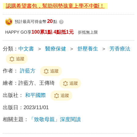
認購希望書包，幫助弱勢孩童上學不中斷！
20
預計最高可得金幣
點
?
100累1點 4點抵1元
HAPPY GO享
折抵無上限
分類：
中文書
＞
醫療保健
＞
舒壓養生
＞
芳香療法
追蹤
作者：
許藍方
追蹤
繪者：
許藍方、王傳琦
追蹤
出版社：
和平國際
追蹤
出版日：
2023/11/01
相關主題：
「致敬母親」深度閱讀