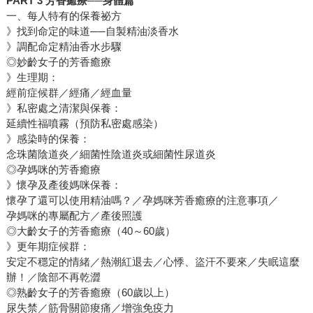
PART 3 芳香癒療──身體篇
一、每人特有的保養祕方
》找到命定的味道──自製精油淡香水
》調配命定精油香水步驟
◎妙齡女子的芳香癒療
》生理期：
經前症候群／經痛／經血量
》私密處之清潔與保養：
延續性福噴霧（預防私密處感染）
》感染時的保養：
念珠菌陰道炎／細菌性陰道炎或細菌性尿道炎
◎孕媽咪的芳香癒療
》懷孕及產後媽咪保養：
懷孕了還可以使用精油嗎？／孕媽咪芳香癒療的注意事項／
孕媽咪的專屬配方／產後照護
◎大齡女子的芳香癒療（40～60歲）
》更年期症候群：
安定不穩定的情緒／熱潮紅退去／心悸、盜汗不要來／失眠這麼
辦！／陰部不再乾澀
◎熟齡女子的芳香癒療（60歲以上）
尿失禁／筋骨關節痠痛／增強免疫力