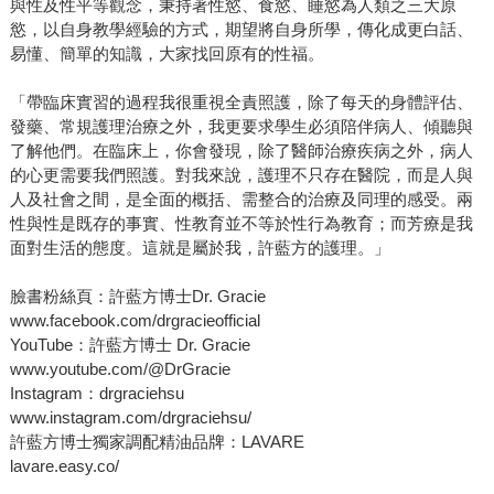
與性及性平等觀念，秉持著性慾、食慾、睡慾為人類之三大原
慾，以自身教學經驗的方式，期望將自身所學，傳化成更白話、
易懂、簡單的知識，大家找回原有的性福。
「帶臨床實習的過程我很重視全責照護，除了每天的身體評估、
發藥、常規護理治療之外，我更要求學生必須陪伴病人、傾聽與
了解他們。在臨床上，你會發現，除了醫師治療疾病之外，病人
的心更需要我們照護。對我來說，護理不只存在醫院，而是人與
人及社會之間，是全面的概括、需整合的治療及同理的感受。兩
性與性是既存的事實、性教育並不等於性行為教育；而芳療是我
面對生活的態度。這就是屬於我，許藍方的護理。」
臉書粉絲頁：許藍方博士Dr. Gracie
www.facebook.com/drgracieofficial
YouTube：許藍方博士 Dr. Gracie
www.youtube.com/@DrGracie
Instagram：drgraciehsu
www.instagram.com/drgraciehsu/
許藍方博士獨家調配精油品牌：LAVARE
lavare.easy.co/