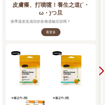
皮膚癢、打噴嚏！養生之道(´・
ω・)つ旦
換季溫差造成你的各種過敏症狀嗎？
看更多