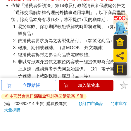
依據「消費者保護法」第19條及行政院消費者保護處公告之
「通訊交易解除權合理例外情事適用準則」，以下商品購買
後，除商品本身有瑕疵外，將不提供7天的猶豫期：
易於腐敗、保存期限較短或解約時即將逾期。（如：生
鮮食品）
會
依消費者要求所為之客製化給付。（客製化商品）
報紙、期刊或雜誌。（含MOOK、外文雜誌）
員
經消費者拆封之影音商品或電腦軟體。
非以有形媒介提供之數位內容或一經提供即為完成之線
日
上服務，經消費者事先同意始提供。（如：電子書、電
子雜誌、下載版軟體、虛擬商品…等）
已拆封之個人衛生用品。（如：內衣褲、刮鬍刀、除毛
立即結帳
加入購物車
刀…等）
※ 本商品會員日滿額金幣加碼回饋最高15倍
若非上列種類商品，均享有到貨7天的猶豫期（含例假
日）。
預計 2026/08/14 出貨
購買後進貨
預訂門市商品
門市庫存
大量採購
辦理退換貨時，商品（組合商品恕無法接受單獨退貨）必須
是您收到商品時的原始狀態（包含商品本體、配件、贈品、
保證書、所有附隨資料文件及原廠內外包裝…等），請勿直