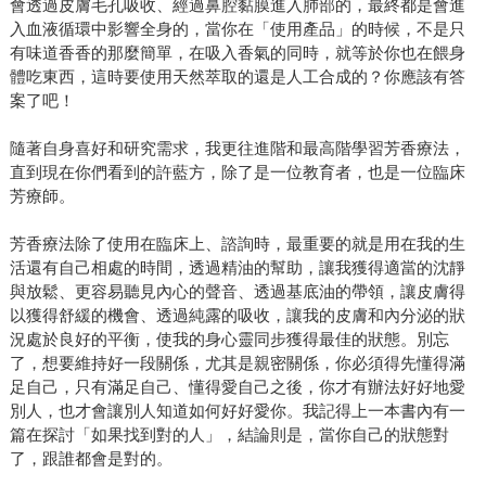
會透過皮膚毛孔吸收、經過鼻腔黏膜進入肺部的，最終都是會進
入血液循環中影響全身的，當你在「使用產品」的時候，不是只
有味道香香的那麼簡單，在吸入香氣的同時，就等於你也在餵身
體吃東西，這時要使用天然萃取的還是人工合成的？你應該有答
案了吧！
隨著自身喜好和研究需求，我更往進階和最高階學習芳香療法，
直到現在你們看到的許藍方，除了是一位教育者，也是一位臨床
芳療師。
芳香療法除了使用在臨床上、諮詢時，最重要的就是用在我的生
活還有自己相處的時間，透過精油的幫助，讓我獲得適當的沈靜
與放鬆、更容易聽見內心的聲音、透過基底油的帶領，讓皮膚得
以獲得舒緩的機會、透過純露的吸收，讓我的皮膚和內分泌的狀
況處於良好的平衡，使我的身心靈同步獲得最佳的狀態。別忘
了，想要維持好一段關係，尤其是親密關係，你必須得先懂得滿
足自己，只有滿足自己、懂得愛自己之後，你才有辦法好好地愛
別人，也才會讓別人知道如何好好愛你。我記得上一本書內有一
篇在探討「如果找到對的人」，結論則是，當你自己的狀態對
了，跟誰都會是對的。