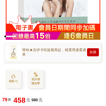
呀哈★吉伊卡哇旋風再起，精選周邊看過
加購
來
寫評價
喜歡+1
賺金幣
458
79
折
元
580
元