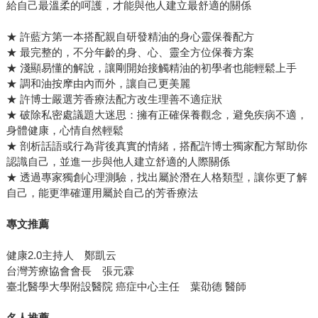
給自己最溫柔的呵護，才能與他人建立最舒適的關係
★ 許藍方第一本搭配親自研發精油的身心靈保養配方
★ 最完整的，不分年齡的身、心、靈全方位保養方案
★ 淺顯易懂的解說，讓剛開始接觸精油的初學者也能輕鬆上手
★ 調和油按摩由內而外，讓自己更美麗
★ 許博士嚴選芳香療法配方改生理善不適症狀
★ 破除私密處議題大迷思：擁有正確保養觀念，避免疾病不適，
身體健康，心情自然輕鬆
★ 剖析話語或行為背後真實的情緒，搭配許博士獨家配方幫助你
認識自己，並進一步與他人建立舒適的人際關係
★ 透過專家獨創心理測驗，找出屬於潛在人格類型，讓你更了解
自己，能更準確運用屬於自己的芳香療法
專文推薦
健康2.0主持人 鄭凱云
台灣芳療協會會長 張元霖
臺北醫學大學附設醫院 癌症中心主任 葉劭德 醫師
名人推薦