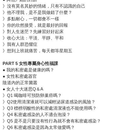
》沒有莫名其妙的情緒，只有不認識的自己
》他不理我，是不是我做錯了什麼？
》多點耐心，一切都會不一樣
》你的欣然接受，就是最好的回報
》對人生迷茫？先練習好好起床
》收心大法：平淡、平靜、平和
》我有人群恐懼症
》想到上班就痛苦，每天都等星期五
PART 5 女性專屬身心性福課
● 我的私密處是健康的嗎？
● 女性私密處器官
陰道內的正常菌叢
● 女人十大迷思Q＆A
》Q1 喝咖啡可預防卵巢癌嗎？
》Q2使用清潔液就可以減輕泌尿道感染的風險？
》Q3 標榜弱酸性的私密處清潔液也不能使用嗎？
》Q4 私密處感染的人不適合泡澡？
》Q5 是不是只要沒有性行為就不會有私密處感染？
》Q6 私密處感染是因為太常做愛嗎？