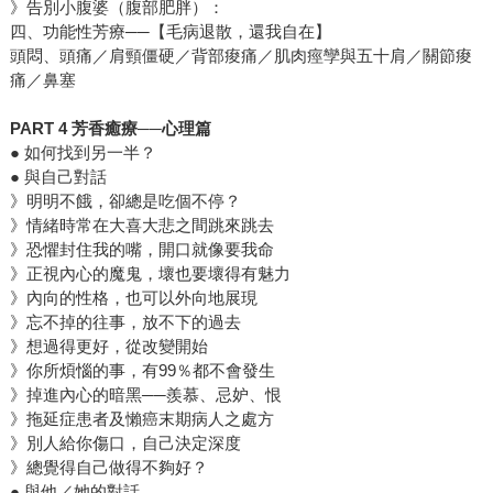
》告別小腹婆（腹部肥胖）：
四、功能性芳療──【毛病退散，還我自在】
頭悶、頭痛／肩頸僵硬／背部痠痛／肌肉痙孿與五十肩／關節痠
痛／鼻塞
PART 4 芳香癒療──心理篇
● 如何找到另一半？
● 與自己對話
》明明不餓，卻總是吃個不停？
》情緒時常在大喜大悲之間跳來跳去
》恐懼封住我的嘴，開口就像要我命
》正視內心的魔鬼，壞也要壞得有魅力
》內向的性格，也可以外向地展現
》忘不掉的往事，放不下的過去
》想過得更好，從改變開始
》你所煩惱的事，有99％都不會發生
》掉進內心的暗黑──羨慕、忌妒、恨
》拖延症患者及懶癌末期病人之處方
》別人給你傷口，自己決定深度
》總覺得自己做得不夠好？
● 與他／她的對話