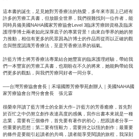
這本書的誕生，足見她對芳香療法的熱愛，多年來市面上已經有
許多的芳療工具書，但放眼全世界，我們很難找到一位作者，能
同時具備美國NAHA國家芳療協會Level 3臨床芳療師資格及臨床
護理學博士兩者如此深厚底子的專業背景！由來自學界的她的努
力推動，相信有更多的民眾因為許博士的作品而從而以正確的觀
念與態度認識芳香療法，至是芳香療法界的福氣。
許藍方博士將芳香療法專業結合她豐富的臨床護理經驗，帶給我
們一本豐富的芳療工具書，也期盼在不久的將來，她能夠帶給我
們更多的觀點，與我們芳療同好者一同分享。
──台灣芳療協會會長｜禾場國際芳療學苑創辦人｜美國NAHA國
家芳療協會台灣分會會長 張元霖
很榮幸拜讀了藍方博士的全新大作– 許藍方的芳香癒療，首先對
於百忙之中仍努立創作表達高度的感佩，寫作出書本來就是一種
志業，需要有三個條件，首先要有著作的初心，想跟讀者分享一
些重要的思想；第二要有恆毅力，需要持之以恆的創作；最重要
的條件是要能引起讀者的共鳴，讀者能享受閱讀的旅程，我深刻