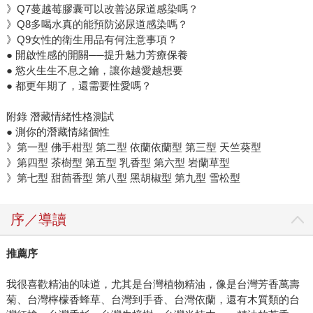
》Q7蔓越莓膠囊可以改善泌尿道感染嗎？
》Q8多喝水真的能預防泌尿道感染嗎？
》Q9女性的衛生用品有何注意事項？
● 開啟性感的開關──提升魅力芳療保養
● 慾火生生不息之鑰，讓你越愛越想要
● 都更年期了，還需要性愛嗎？
附錄 潛藏情緒性格測試
● 測你的潛藏情緒個性
》第一型 佛手柑型 第二型 依蘭依蘭型 第三型 天竺葵型
》第四型 茶樹型 第五型 乳香型 第六型 岩蘭草型
》第七型 甜茴香型 第八型 黑胡椒型 第九型 雪松型
序／導讀
推薦序
我很喜歡精油的味道，尤其是台灣植物精油，像是台灣芳香萬壽
菊、台灣檸檬香蜂草、台灣到手香、台灣依蘭，還有木質類的台