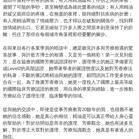
過陪伴過程中所有的困境；有人用精油緩和了伴侶之間的摩擦，
避開了可能的爭吵，甚至轉變成為彼此愛慕的傾訴；有人用精油
舒緩父親癌症的疼痛，在無盡的夜裡，能持續對抗疾病的折磨；
有人用精油釋放了情緒壓力，也才得以在破裂的關係中，找到釋
放情緒的出口。它甚至縮短了許多人際之間原本刻意保持了的距
離，托住了那些在每個城市角落裡那些憂鬱的腳步。
在與來自各行各業學員的晤談中，總是聽見許多與芳療相遇的驚
喜故事，與許藍方博士的相遇，又是另一個精彩！第一次見到藍
方，是在協會的國際芳療認證課程中，護理博士的她正準備要完
成Level2的高階認證，她帶著學者的嚴謹態度以及她對芳香療法
的執著，不斷的嘗試將精油與她的護理、顧問諮詢工作更多的結
合在一起。為了推廣芳香療法，她更一度投入了國際上最高等級
的國際臨床芳療認證的教授，用自身的專業與經驗，進一步推動
芳療結合了護理生理、臨床醫學的領域。
從與她的交談中，即便是從事芳療教育20餘年的我，也很難不被
她的信念感動，她是真心的相信，精油是可以真正帶給人身心靈
的幫助的！對於坊間似是而非的護理、芳療觀念，她也有諸多見
解，對於導正大眾對於護理、芳療知識觀念，她真是有著過人的
熱忱。