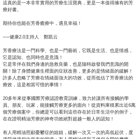
這真的是一本非常實用的芳療生活寶典，更是一本值得擁有的芳
療好書。
期待你也能在芳香癒療中，遇見幸福！
──健康2.0主持人 鄭凱云
芳香療法是一門科學、也是一門藝術，它既是生活、也是情感，
它是認知、也同時也是意識！
它是常伴在我們身邊的急救良藥，也是隨時啟發我們意識的開
關！除了身體健康生裡面的症狀改善，更多的是情緒面的緩解！
許多人忽略了芳療在情緒面強大的功效，從而低估了芳香療法的
療效，這是相當可惜的事情！
20多年來從事國際芳療認證教育訓練，致力於讓所有接觸的學
員、朋友、玩家，能接觸芳療更多的面向！從資料庫積累出近6萬
個芳療個案中，你總是可以看到這些存在於日常生活中的例子，
在在證明精油芳療的神奇功效絕對超越一般人的認知！
有人用精油照顧憂鬱症的姐姐，緩解一次又一次的高低起伏，度