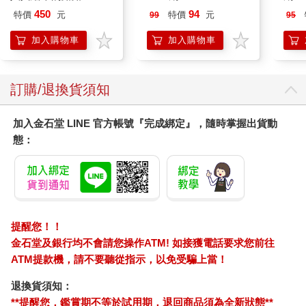
平裝版
450
94
特價
元
特價
元
99
95
加入購物車
加入購物車
訂購/退換貨須知
加入金石堂 LINE 官方帳號『完成綁定』，隨時掌握出貨動
態：
提醒您！！
金石堂及銀行均不會請您操作ATM! 如接獲電話要求您前往
ATM提款機，請不要聽從指示，以免受騙上當！
退換貨須知：
**提醒您，鑑賞期不等於試用期，退回商品須為全新狀態**