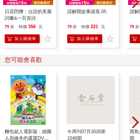
日花閃爍：台語的美麗
請解開故事謎底 05
請解
詞彙&一百首詩
356
221
79
折
特價
元
79
折
特價
元
79
折
加入購物車
加入購物車
您可能會喜歡
麵包超人電影版：細菌
今周刊07月2026第
寶島少
人與繪本的露露DVD-
1546期
期