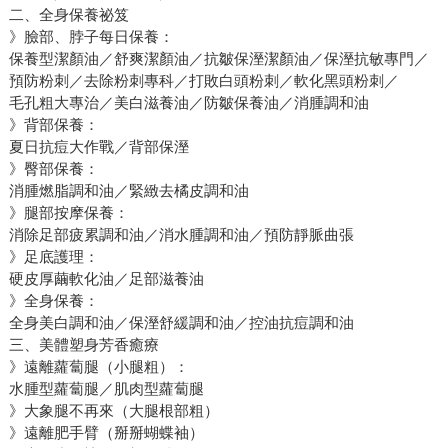
二、全身保養祕笈
》臉部、脖子每日保養：
保養型潔顏油／舒爽潔顏油／抗皺保溼潔顏油／保溼抗敏專門／
預防粉刺／去除粉刺專科／打敗白頭粉刺／軟化黑頭粉刺／
毛孔粗大專治／美白滋養油／防皺保養油／消腫調和油
》背部保養：
夏日抗痘大作戰／背部保溼
》臀部保養：
消腫燃脂調和油／緊緻去橘皮調和油
》腿部按摩保養：
消除足部疲累調和油／消水腫調和油／預防靜脈曲張
》足底護理：
硬皮厚繭軟化油／足部滋養油
》全身保養：
全身美白調和油／保溼舒緩調和油／控油抗痘調和油
三、美體塑身芳香癒療
》遠離蘿蔔腿（小腿粗）：
水腫型蘿蔔腿／肌肉型蘿蔔腿
》大象腿不再來（大腿根部粗）
》遠離肥手臂（掰掰蝴蝶袖）