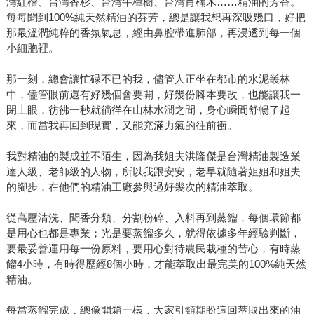
灣紅檜、台灣香杉、台灣牛樟樹、台灣肖楠木……精油的芳香。
每每聞到100%純天然精油的芬芳，總是讓我想再深吸幾口，好把
那最溫潤純粹的香氛氣息，經由鼻腔帶進肺部，再浸透到每一個
小細胞裡。
那一刻，總會讓忙碌不已的我，儘管人正坐在都市的水泥叢林
中，儘管眼前還有好幾個會要開，好幾份腳本要改，也能讓我一
閉上眼，彷彿一秒就徜徉在山林水澗之間，身心瞬間舒暢了起
來，而當我再回到現實，又能充滿力氣的往前衝。
我對精油的製成並不陌生，因為我姐夫洪隆傑是台灣精油製造業
達人級、老師級的人物，所以我跟安安，老早就隨著姐姐和姐夫
的腳步，在他們的精油工廠參與過好幾次的精油萃取。
從高壓清洗、聞香分類、分割粉碎、入料再到蒸餾，每個環節都
是用心也都是專業；光是要蒸餾多久，就得依據多年經驗判斷，
要最妥善運用每一份原料，要用心對待農民栽種的苦心，有時蒸
餾4小時，有時得歷經8個小時，才能萃取出最完美的100%純天然
精油。
每當蒸餾完成，總像開箱一樣，大家引頸期盼這回萃取出來的油