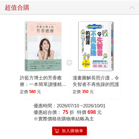
超值合購
許藍方博士的芳香癒
漫畫圖解長照介護，令
療：一本簡單讀懂精
失智者不再焦躁的照護
油、基底油、純露使用
定價
580
元
定價
350
元
的方法
優惠時間：2026/07/10 ~2026/10/01
優惠組合價：
75
折
特價
698
元
※實際價格依購物車結帳為主
加入購物車