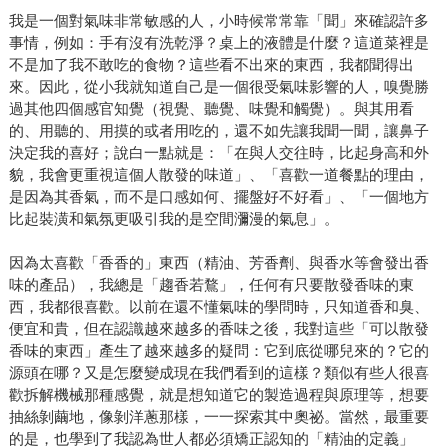
我是一個對氣味非常敏感的人，小時候常常靠「聞」來確認許多
事情，例如：手有沒有洗乾淨？桌上的液體是什麼？這道菜裡是
不是加了我不敢吃的食物？這些看不出來的東西，我都聞得出
來。因此，從小我就知道自己是一個很受氣味影響的人，嗅覺勝
過其他四個感官知覺（視覺、聽覺、味覺和觸覺）。與其用看
的、用聽的、用摸的或者用吃的，還不如先讓我聞一聞，讓鼻子
決定我的喜好；說白一點就是：「在與人交往時，比起身高和外
貌，我會更重視這個人散發的味道」、「喜歡一道餐點的理由，
是因為其香氣，而不是口感如何、擺盤好不好看」、「一個地方
比起裝潢和氣氛更吸引我的是空間瀰漫的氣息」。
因為太喜歡「香香的」東西（精油、芳香劑、與香水等會發出香
味的產品），我總是「趨香若鶩」，任何有只要散發香味的東
西，我都很喜歡。以前在還不懂氣味的學問時，只知道香和臭、
便宜和貴，但在認識越來越多的香味之後，我對這些「可以散發
香味的東西」產生了越來越多的疑問：它到底從哪兒來的？它的
源頭在哪？又是怎麼變成現在我們看到的這樣？類似有些人很喜
歡拆解機械那種感覺，就是想知道它的製造過程與原理等，想要
抽絲剝繭地，像剝洋蔥那樣，一一探索其中奧祕。當然，最重要
的是，也學到了我認為世人都必須矯正認知的「精油的定義」