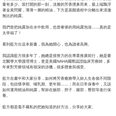
量有多少。當打開的那一刻，淡雅的芳香撲鼻而來，最上端飄浮
著金黃閃耀，薄薄一層的精油，下方是蒸餾過程中分離出來清澈
無比的純露。
我們曾把純露加在水中飲用，也曾奢侈的用純露泡澡……真的是
太幸福了！
看到藍方出這本新書，我為她開心，也為讀者高興。
我認識藍方很多年了，她總是很努力的在專業推廣前行，她是臺
北醫學大學護理博士，更是美國NAHA國際認證臨床芳療師，多
年來對芳療領域有很深的涉獵，很多體會與感受。
藍方在書中和大家分享，如何將芳香癒療帶入妳人生各個不同階
段，包括懷孕期、哺乳期、更年期……；而在日常保養中，又該
如何運用精油和純露，幫妳在臉部．脖子．腿部．臀部等進行保
養。
藍方都是毫不藏私的把她知道的好方法，分享給大家。