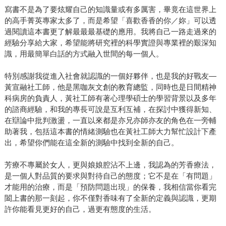
寫書不是為了要炫耀自己的知識量或有多厲害，畢竟在這世界上
的高手菁英專家太多了，而是希望「喜歡香香的你／妳」可以透
過閱讀這本書更了解最最最基礎的應用。我將自己一路走過來的
經驗分享給大家，希望能將研究裡的科學實證與專業裡的艱深知
識，用最簡單白話的方式融入世間的每一個人。
特別感謝我從進入社會就認識的一個好夥伴，也是我的好戰友—
黃宣融社工師，他是黑咖灰文創的教育總監，同時也是日間精神
科病房的負責人，黃社工師有著心理學碩士的學習背景以及多年
的諮商經驗，和我的專長可說是互利互補，在探討中獲得新知、
在辯論中批判激盪，一直以來都是亦兄亦師亦友的角色在一旁輔
助著我，包括這本書的情緒測驗也在黃社工師大力幫忙設計下產
出，希望你們能在這全新的測驗中找到全新的自己。
芳療不專屬於女人，更與娘娘腔沾不上邊，我認為的芳香療法，
是一個人對品質的要求與對待自己的態度；它不是在「有問題」
才能用的治療，而是「預防問題出現」的保養，我相信當你看完
闔上書的那一刻起，你不僅對香味有了全新的定義與認識，更期
許你能看見更好的自己，過更有態度的生活。