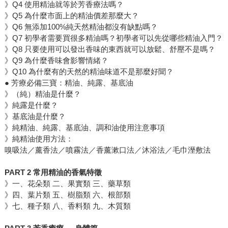
》Q4 使用精油就等於芳香療法嗎？
》Q5 為什麼市面上的精油價差那麼大？
》Q6 無添加100%純天然精油都沒有缺點嗎？
》Q7 初學者需要買很多精油嗎？初學者可以先從哪些精油入門？
》Q8 只要使用可以發出香味的東西就可以放鬆、舒壓不是嗎？
》Q9 為什麼香味會影響情緒？
》Q10 為什麼有的天然的精油味道不是那麼好聞？
● 芳療必備三寶：精油、純露、基底油
》（純）精油是什麼？
》純露是什麼？
》基底油是什麼？
》純精油、純露、基底油、調和油使用注意事項
》純精油使用方法：
嗅吸法／薰香法／噴霧法／香薰漱口法／沐浴法／毛巾溼敷法
PART 2 常用精油的香氣特徵
》一、花朵類 二、果實類 三、藥草類
》四、葉片類 五、樹脂類 六、根部類
》七、種子類 八、香料類 九、木質類