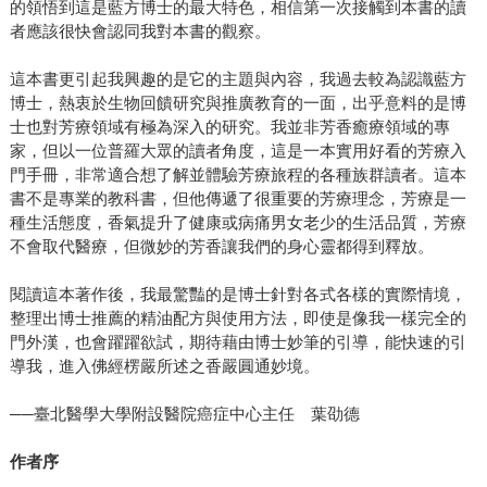
的領悟到這是藍方博士的最大特色，相信第一次接觸到本書的讀
者應該很快會認同我對本書的觀察。
這本書更引起我興趣的是它的主題與內容，我過去較為認識藍方
博士，熱衷於生物回饋研究與推廣教育的一面，出乎意料的是博
士也對芳療領域有極為深入的研究。我並非芳香癒療領域的專
家，但以一位普羅大眾的讀者角度，這是一本實用好看的芳療入
門手冊，非常適合想了解並體驗芳療旅程的各種族群讀者。這本
書不是專業的教科書，但他傳遞了很重要的芳療理念，芳療是一
種生活態度，香氣提升了健康或病痛男女老少的生活品質，芳療
不會取代醫療，但微妙的芳香讓我們的身心靈都得到釋放。
閱讀這本著作後，我最驚豔的是博士針對各式各樣的實際情境，
整理出博士推薦的精油配方與使用方法，即使是像我一樣完全的
門外漢，也會躍躍欲試，期待藉由博士妙筆的引導，能快速的引
導我，進入佛經楞嚴所述之香嚴圓通妙境。
──臺北醫學大學附設醫院癌症中心主任 葉劭德
作者序