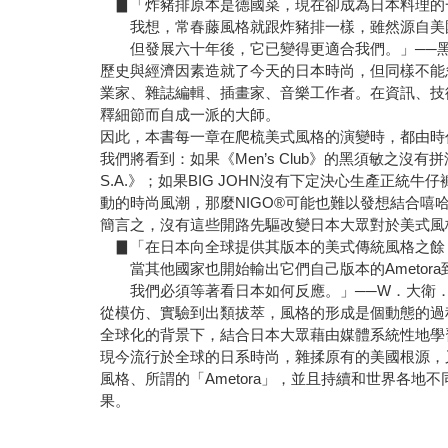
▊「炸豬排原本是德國菜，現在卻成為日本料理的
我想，常春藤風格就跟炸豬排一樣，雖然源自美
但發展六十年後，它已變得更適合我們。」──黑須敏之
歷史與經濟因素造就了今天的日本時尚，但同樣不能
業家、雜誌編輯、插畫家、音樂工作者。在資訊、技
釋細節而自成一派的大師。
因此，本書每一章在爬梳美式風格的演變時，都由時
我們將看到：如果《Men’s Club》的黑須敏之沒
S.A.》；如果BIG JOHN沒有下定決心生產正統
動的時尚風潮，那麼NIGO®可能也難以發想結合嘻哈與運
簡言之，沒有這些開路先驅改變日本大眾對於美式風格
▊「在日本向全球提供其版本的美式傳統風格之餘
當其他國家也開始輸出它們自己版本的Ametora
我們必須等著看日本如何反應。」──W．大衛
從模仿、實驗到出類拔萃，風格的形成是個動態的過
全球化的背景下，結合日本大眾藉由媒體系統性地學
現今流行於全球的日系時尚，雜揉原有的美國根源，
風格、所謂的「Ametora」，並且持續和世界各
果。