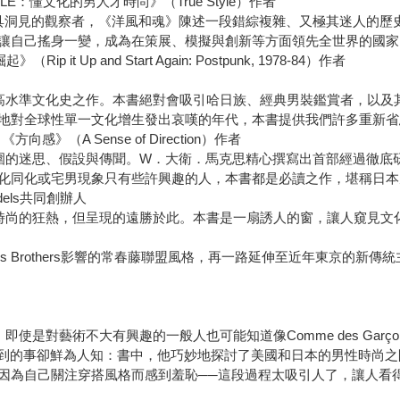
TYLE：懂文化的男人才時尚》（True Style）作者
具洞見的觀察者，《洋風和魂》陳述一段錯綜複雜、又極其迷人的歷
讓自己搖身一變，成為在策展、模擬與創新等方面領先全世界的國家
it Up and Start Again: Postpunk, 1978-84）作者
高水準文化史之作。本書絕對會吸引哈日族、經典男裝鑑賞者，以及
地對全球性單一文化增生發出哀嘆的年代，本書提供我們許多重新省
方向感》（A Sense of Direction）作者
圍的迷思、假設與傳聞。W．大衛．馬克思精心撰寫出首部經過徹底
化同化或宅男現象只有些許興趣的人，本書都是必讀之作，堪稱日本
dels共同創辦人
時尚的狂熱，但呈現的遠勝於此。本書是一扇誘人的窗，讓人窺見文
ks Brothers影響的常春藤聯盟風格，再一路延伸至近年東京的
是對藝術不大有興趣的一般人也可能知道像Comme des Garço
到的事卻鮮為人知：書中，他巧妙地探討了美國和日本的男性時尚之
因為自己關注穿搭風格而感到羞恥──這段過程太吸引人了，讓人看