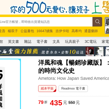
圭吾
楊双子
公益書包
16647續集
吉伊卡哇
高希均
通靈藥師
路邊攤新作
馬斯克
玩具總動員5
超慢跑
館
英文書
雜誌
電子書
文具
玩具親子
3C電玩
家
洋風和魂【暢銷珍藏版】
的時尚文化史
Ametora: How Japan Saved America
紙本平裝
Readmoo 電子書
435
79
折
元
550
元