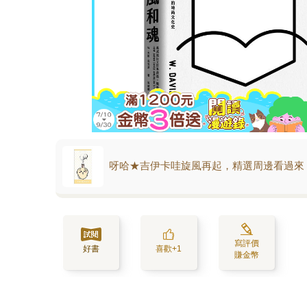
呀哈★吉伊卡哇旋風再起，精選周邊看過來
寫評價
好書
喜歡+1
賺金幣