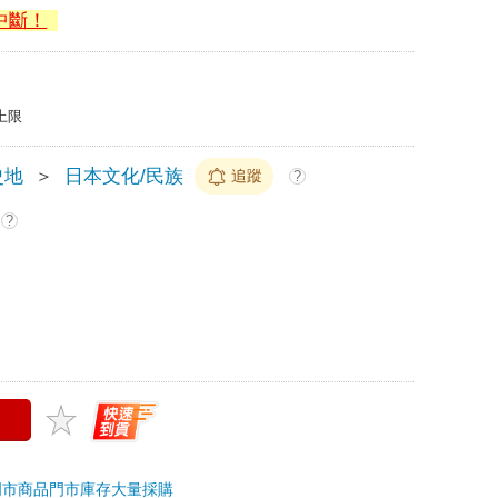
中斷！
上限
史地
＞
日本文化/民族
追蹤
?
?
門市商品
門市庫存
大量採購