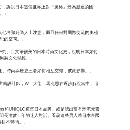
史，訴說日本這個世界上對『風格』最為癡迷的國
。」
其他各類時尚人士注意，而且任何對國際交流的奧秘
思的空間。」
研究、且文筆優美的日本時尚文化史，說明日本如何
男裝文化聖經。」
化、時尚與歷史三者如何相互交織，彼此影響。」
新傳統主義設計師，W．大衛．馬克思在逐步解說當中，追
ns和UNIQLO這些日本品牌，或是認出富有潮流元素
間長達數十年的迷人對話。看著這些男人將日本帝國
得目不轉睛。」