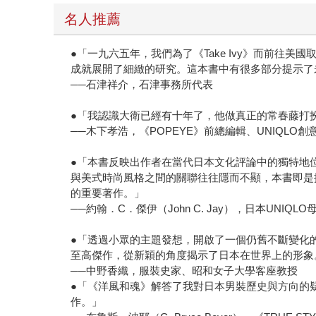
名人推薦
●「一九六五年，我們為了《Take Ivy》而前
成就展開了細緻的研究。這本書中有很多部分提示了
──石津祥介，石津事務所代表
●「我認識大衛已經有十年了，他做真正的常春藤打
──木下孝浩，《POPEYE》前總編輯、UNIQLO創
●「本書反映出作者在當代日本文化評論中的獨特地
與美式時尚風格之間的關聯往往隱而不顯，本書即是
的重要著作。」
──約翰．C．傑伊（John C. Jay），日本UNI
●「透過小眾的主題發想，開啟了一個仍舊不斷變化
至高傑作，從新穎的角度揭示了日本在世界上的形象
──中野香織，服裝史家、昭和女子大學客座教授
●「《洋風和魂》解答了我對日本男裝歷史與方向的
作。」