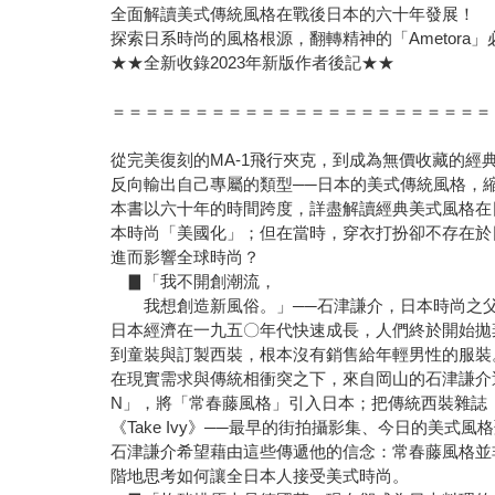
全面解讀美式傳統風格在戰後日本的六十年發展！
探索日系時尚的風格根源，翻轉精神的「Ametora
★★全新收錄2023年新版作者後記★★
＝＝＝＝＝＝＝＝＝＝＝＝＝＝＝＝＝＝＝＝＝＝＝
從完美復刻的MA-1飛行夾克，到成為無價收藏的經
反向輸出自己專屬的類型──日本的美式傳統風格，縮
本書以六十年的時間跨度，詳盡解讀經典美式風格在
本時尚「美國化」；但在當時，穿衣打扮卻不存在於
進而影響全球時尚？
▊「我不開創潮流，
我想創造新風俗。」──石津謙介，日本時尚之
日本經濟在一九五〇年代快速成長，人們終於開始拋
到童裝與訂製西裝，根本沒有銷售給年輕男性的服裝
在現實需求與傳統相衝突之下，來自岡山的石津謙介
N」，將「常春藤風格」引入日本；把傳統西裝雜誌《
《Take Ivy》──最早的街拍攝影集、今日的美式風
石津謙介希望藉由這些傳遞他的信念：常春藤風格並
階地思考如何讓全日本人接受美式時尚。