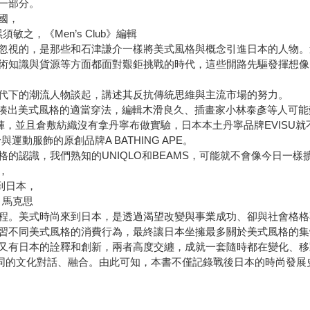
一部分。
國，
，《Men’s Club》編輯
忽視的，是那些和石津謙介一樣將美式風格與概念引進日本的人物。
術知識與貨源等方面都面對艱鉅挑戰的時代，這些開路先驅發揮想像
代下的潮流人物談起，講述其反抗傳統思維與主流市場的努力。
有拼湊出美式風格的適當穿法，編輯木滑良久、插畫家小林泰彥等人可能難以
牛仔褲，並且倉敷紡織沒有拿丹寧布做實驗，日本本土丹寧品牌EVISU
動服飾的原創品牌A BATHING APE。
的認識，我們熟知的UNIQLO和BEAMS，可能就不會像今日一樣
，
到日本，
．馬克思
程。美式時尚來到日本，是透過渴望改變與事業成功、卻與社會格格
習不同美式風格的消費行為，最終讓日本坐擁最多關於美式風格的集
又有日本的詮釋和創新，兩者高度交纏，成就一套隨時都在變化、移
地不同的文化對話、融合。由此可知，本書不僅記錄戰後日本的時尚發