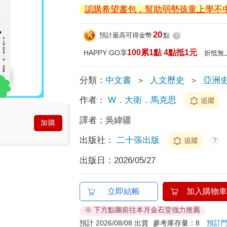
認購希望書包，幫助弱勢孩童上學不
20
預計最高可得金幣
點
?
100累1點 4點抵1元
HAPPY GO享
折抵無
分類：
中文書
＞
人文歷史
＞
亞洲
作者：
W．大衛．馬克思
追蹤
譯者：
吳緯疆
加購
出版社：
二十張出版
追蹤
?
出版日：
2026/05/27
立即結帳
加入購物車
※ 下方點圖前往本月金石堂強力推薦
預計 2026/08/08 出貨
參考庫存量：8
預訂