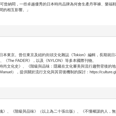
Garçons……你可曾納悶，一些卓越優秀的日本時尚品牌為何會生產丹寧
間的相互影響。」
本東京。曾任東京及紐約街頭文化雜誌《Tokion》編輯，長期就
s》、《The FADER》，以及《NYLON》等多本國際刊物。
時尚文化史》、《階級與品味：隱藏在文化審美與流行趨勢背後的地
Manuel），提供關於流行文化與其背後機制的探討：https://culture.gho
魂》、《階級與品味》（以上為二十張出版）、《不懂權謀的人，無