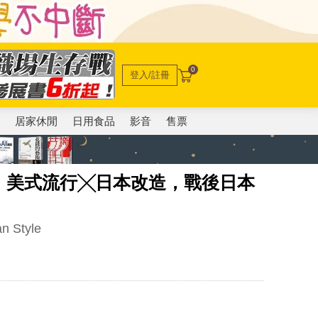
0
登入/註冊
電
居家休閒
日用食品
影音
售票
：美式流行╳日本改造，戰後日本
n Style