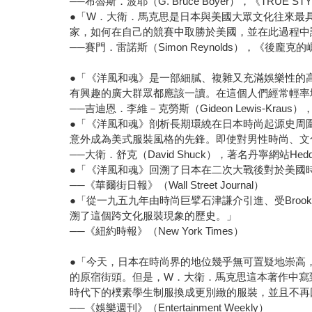
──布魯斯．波耶（G. Bruce Boyer），《TRUE S
●「W．大衛．馬克思是日本與美國大眾文化往來最
家，如何在自己的競賽中取勝於美國，並在此過程中
──賽門．雷諾斯（Simon Reynolds），《後龐克的崛起》（Rip 
●「《洋風和魂》是一部細膩、複雜又充滿娛樂性的
有興趣的廣大群眾都應該一讀。在這個人們經常輕率
──吉迪恩．李維－克勞斯（Gideon Lewis-Kraus），《
●「《洋風和魂》剖析長期環繞在日本時尚起源史周
意外成為美式服裝風格的先鋒。即使對男性時尚、文
──大衛．舒克（David Shuck），著名丹寧網站Hed
●「《洋風和魂》回溯了日本在二次大戰後對於美國
──《華爾街日報》（Wall Street Journal）
●「從一九五九年由時尚巨擘石津謙介引進、受Broo
溯了這個跨文化服裝現象的歷史。」
──《紐約時報》（New York Times）
●「今天，日本在時尚界的地位幾乎無可置疑地崇高，即使
的原宿街頭。但是，W．大衛．馬克思這本著作中寫
時代下的樸素學生制服換成更別緻的服裝，並且不再
──《娛樂週刊》（Entertainment Weekly）