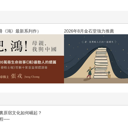
閱讀漫遊錄-2026上半年暢銷
裏原宿文化如何崛起？
程──