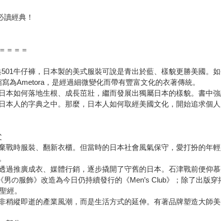
」必讀經典！
＝＝＝＝
典501牛仔褲，日本製的美式服裝可說是青出於藍、樣貌更勝美國。
寫為Ametora，是經過細微變化而帶有豐富文化的衣著傳統。
日本如何落地生根、成長茁壯，繼而發展出獨屬日本的樣貌。書中強
日本人的字典之中。那麼，日本人如何取經美國文化，開始追求個人
父
棄戰時服裝、翻新衣櫃。但當時的日本社會風氣保守，愛打扮的年輕
。
透過推廣成衣、媒體行銷，逐步撬開了守舊的日本。石津戰前便仰慕
男の服飾》改造為今日仍持續發行的《Men’s Club》；除了出
格聖經。
非稍縱即逝的產業風潮，而是生活方式的延伸。有著品牌塑造大師美