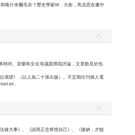
褲、樂福鞋和喀什米爾毛衣？歷史學家W．大衛．馬克思在書中
日本時尚、音樂和文化等議題撰寫評論，文章散見於包
位渴望》（以上為二十張出版）。不定期出刊個人電
st.io/。
法做大事》、《請用正念疼惜自己》、《接納，才能