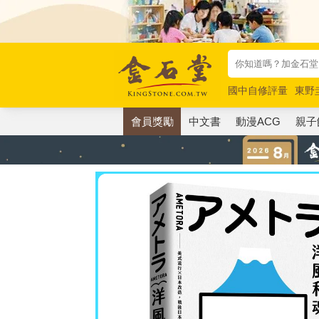
國中自修評量
東野
唯紅花綻放
奧德賽
會員獎勵
中文書
動漫ACG
親子