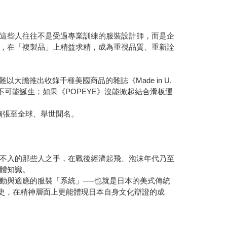
這些人往往不是受過專業訓練的服裝設計師，而是企
，在「複製品」上精益求精，成為重視品質、重新詮
大膽推出收錄千種美國商品的雜誌《Made in U.
就不可能誕生；如果《POPEYE》沒能掀起結合滑板運
擴張至全球、舉世聞名。
不入的那些人之手，在戰後經濟起飛、泡沫年代乃至
體知識。
動與適應的服裝「系統」──也就是日本的美式傳統
展史，在精神層面上更能體現日本自身文化辯證的成