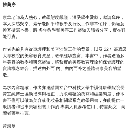
推薦序
素華老師為人熱心，教學態度嚴謹，深受學生愛戴，邀請寫序，
本人深感榮幸。素華老師平時教學及行政工作非常忙碌，仍願意
撥冗撰寫本書，將 多年教學和美容工作經驗與讀者分享，實在難
能可貴。
作者先前具有從事護理和美容沙龍工作的背景，以及 22 年高職及
大專校院的美容教育資歷，教學經驗豐富。本書中，作者透過多
年美容的教學和研究經驗，將紮實的美容教育理論和保健護理的
實務概念結合，描述由外而 內、由內而外之整體健康美容的營
造。
為求內容精確，作者亦邀請國立台中科技大學中護健康學院院長
黃宜純博士協助指導與校正，力求精確的撰寫和編製態度，使本
書不僅可以做為美容或化妝品相關學系之教學用書，亦能提供一
般讀者和從事美容相關工作的 專業人員參考使用，特書此文，向
讀者鄭重推薦。
黃漢章