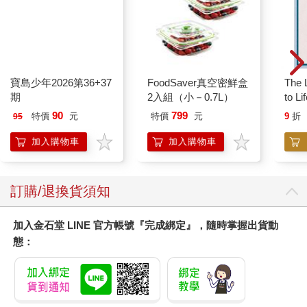
寶島少年2026第36+37
FoodSaver真空密鮮盒
The L
期
2入組（小－0.7L）
to Li
90
799
特價
元
特價
元
9
折
95
加入購物車
加入購物車
訂購/退換貨須知
加入金石堂 LINE 官方帳號『完成綁定』，隨時掌握出貨動
態：