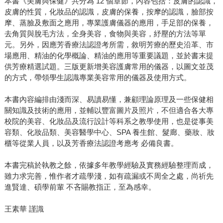
本書《美膚與保健》共分為 12 個章節，內容包括：皮膚的認識，
皮膚的性質，化妝品的認識，皮膚的保養，按摩的認識，臉部按
摩、蒸臉及敷面之應用，專業護膚儀器的應用，手足部的保養，
去角質與脫毛方法，全身美容，食物與美容，紓壓的方法等單
元。另外，因應芳香療法認證考所需，敘明芳療的歷史沿革、市
場應用、精油的化學概論、精油的應用等重要議題，並於書末提
供芳療精選試題。三版更新增美容護膚常用的儀器，以圖文並茂
的方式，帶領學生認識專業美容常用的儀器及使用方式。
本書內容編排由淺而深、易讀易懂，兼顧理論原理及一些保健相
關知識及技術的應用，並輔以豐富圖片及照片，不但適合各大專
校院的美容、化妝品及流行設計等科系之教學使用，也是從事美
容類、化妝品類、美容醫學中心、SPA 養生館、髮廊、藥妝、妝
櫃等從業人員，以及芳香療法認證考應考 必備良書。
本書完稿於執教之餘，依據多年教學經驗及實務經驗整理而成，
雖力求完善，惟作者才疏學淺，如有疏漏或不周全之處，尚祈先
進賢達、碩學前輩 不吝賜教指正，至為感幸。
王素華 謹識