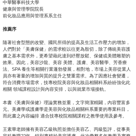
中華醫事科技大學
健康與管理學院院長
前化妝品應用與管理系系主任
推薦序
隨著社會型態的改變、國民所得的提高及生活工作壓力的增加，
人們對於「美膚保健」的需求較以往更為殷切，除了傳統美容護
膚之基本需求外，更希望藉此達到紓壓放鬆、保健或美體雕塑的
效果。因此，美容沙龍、美容 美體、護膚、美容醫學、芳香療
法、SPA 養生等相關行業蓬勃發展，相對地，市場上美容從業人
員亦有著量的增加與質的提升之雙重需求。為了因應社會變遷，
符合消費市場需求，技專校院美容與化妝品相關科系紛紛強化此
相關 領域課程設計與內容安排，以與就業市場接軌。
本書《美膚與保健》理論實務並重，文字簡潔精闢，內容豐富多
元。美膚學或護膚學是美容與化妝品相關科系重要的專業科目，
而此書之內容編排 適合技專校院相關課程之教學使用及參考。
王素華老師擁有美容乙級執照並擔任美容乙、丙級監評，從事美
容科教職22年，特別專精於美容護膚，此次彙整多年教學及實務