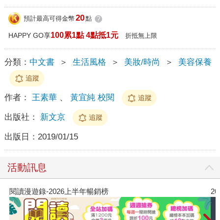
20
預計最高可得金幣
點
?
100累1點 4點抵1元
HAPPY GO享
折抵無上限
分類：
中文書
＞
生活風格
＞
美妝/時尚
＞
美容保養
追蹤
作者：
王素華
、
黃宜純 校閱
追蹤
出版社：
新文京
追蹤
出版日：
2019/01/15
活動訊息
閱讀漫遊錄-2026上半年暢銷榜
2