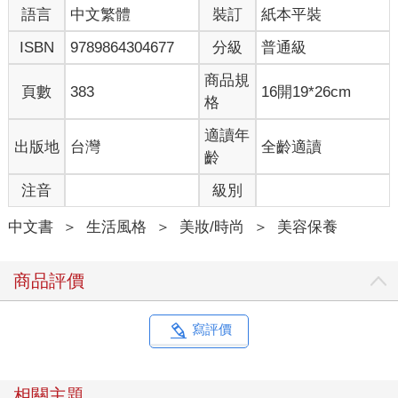
語言
中文繁體
裝訂
紙本平裝
ISBN
9789864304677
分級
普通級
商品規
頁數
383
16開19*26cm
格
適讀年
出版地
台灣
全齡適讀
齡
注音
級別
中文書
＞
生活風格
＞
美妝/時尚
＞
美容保養
商品評價
寫評價
相關主題