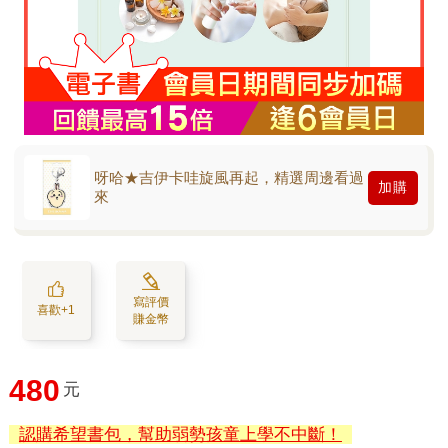
呀哈★吉伊卡哇旋風再起，精選周邊看過
加購
來
寫評價
喜歡+1
賺金幣
480
元
認購希望書包，幫助弱勢孩童上學不中斷！