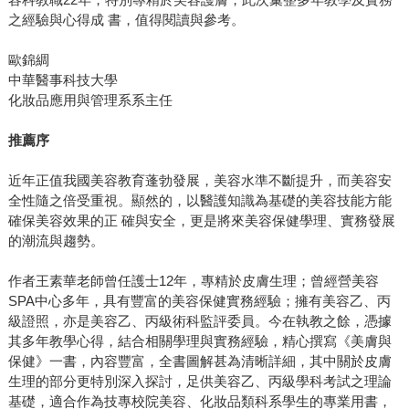
之經驗與心得成 書，值得閱讀與參考。
歐錦綢
中華醫事科技大學
化妝品應用與管理系系主任
推薦序
近年正值我國美容教育蓬勃發展，美容水準不斷提升，而美容安
全性隨之倍受重視。顯然的，以醫護知識為基礎的美容技能方能
確保美容效果的正 確與安全，更是將來美容保健學理、實務發展
的潮流與趨勢。
作者王素華老師曾任護士12年，專精於皮膚生理；曾經營美容
SPA中心多年，具有豐富的美容保健實務經驗；擁有美容乙、丙
級證照，亦是美容乙、丙級術科監評委員。今在執教之餘，憑據
其多年教學心得，結合相關學理與實務經驗，精心撰寫《美膚與
保健》一書，內容豐富，全書圖解甚為清晰詳細，其中關於皮膚
生理的部分更特別深入探討，足供美容乙、丙級學科考試之理論
基礎，適合作為技專校院美容、化妝品類科系學生的專業用書，