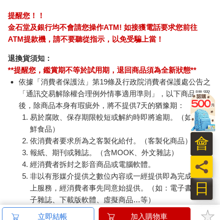
提醒您！！
金石堂及銀行均不會請您操作ATM! 如接獲電話要求您前往
ATM提款機，請不要聽從指示，以免受騙上當！
退換貨須知：
**提醒您，鑑賞期不等於試用期，退回商品須為全新狀態**
依據「消費者保護法」第19條及行政院消費者保護處公告之
「通訊交易解除權合理例外情事適用準則」，以下商品購買
後，除商品本身有瑕疵外，將不提供7天的猶豫期：
易於腐敗、保存期限較短或解約時即將逾期。（如：生
鮮食品）
會
依消費者要求所為之客製化給付。（客製化商品）
報紙、期刊或雜誌。（含MOOK、外文雜誌）
員
經消費者拆封之影音商品或電腦軟體。
非以有形媒介提供之數位內容或一經提供即為完成之線
日
上服務，經消費者事先同意始提供。（如：電子書、電
子雜誌、下載版軟體、虛擬商品…等）
已拆封之個人衛生用品。（如：內衣褲、刮鬍刀、除毛
立即結帳
加入購物車