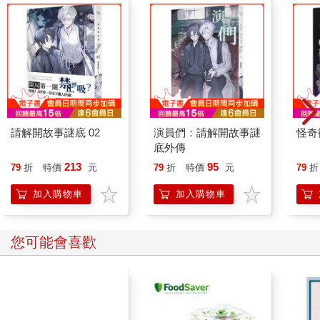
請解開故事謎底 02
演員們：請解開故事謎
怪奇
底外傳
213
95
79
折
特價
元
79
折
特價
元
79
折
加入購物車
加入購物車
您可能會喜歡