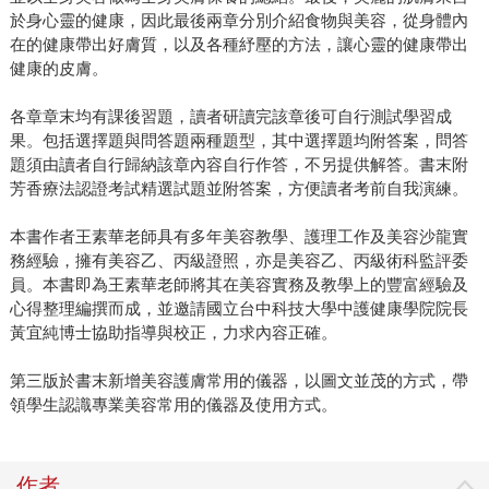
於身心靈的健康，因此最後兩章分別介紹食物與美容，從身體內
在的健康帶出好膚質，以及各種紓壓的方法，讓心靈的健康帶出
健康的皮膚。
各章章末均有課後習題，讀者研讀完該章後可自行測試學習成
果。包括選擇題與問答題兩種題型，其中選擇題均附答案，問答
題須由讀者自行歸納該章內容自行作答，不另提供解答。書末附
芳香療法認證考試精選試題並附答案，方便讀者考前自我演練。
本書作者王素華老師具有多年美容教學、護理工作及美容沙龍實
務經驗，擁有美容乙、丙級證照，亦是美容乙、丙級術科監評委
員。本書即為王素華老師將其在美容實務及教學上的豐富經驗及
心得整理編撰而成，並邀請國立台中科技大學中護健康學院院長
黃宜純博士協助指導與校正，力求內容正確。
第三版於書末新增美容護膚常用的儀器，以圖文並茂的方式，帶
領學生認識專業美容常用的儀器及使用方式。
作者