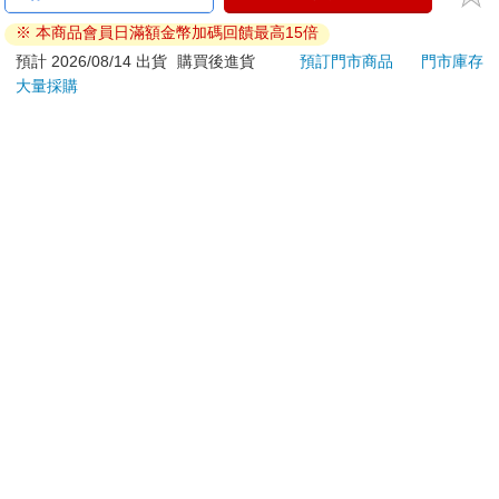
刀…等）
※ 本商品會員日滿額金幣加碼回饋最高15倍
若非上列種類商品，均享有到貨7天的猶豫期（含例假
日）。
預計 2026/08/14 出貨
購買後進貨
預訂門市商品
門市庫存
大量採購
辦理退換貨時，商品（組合商品恕無法接受單獨退貨）必須
是您收到商品時的原始狀態（包含商品本體、配件、贈品、
保證書、所有附隨資料文件及原廠內外包裝…等），請勿直
接使用原廠包裝寄送，或於原廠包裝上黏貼紙張或書寫文
字。
退回商品若無法回復原狀，將請您負擔回復原狀所需費用，
嚴重時將影響您的退貨權益。