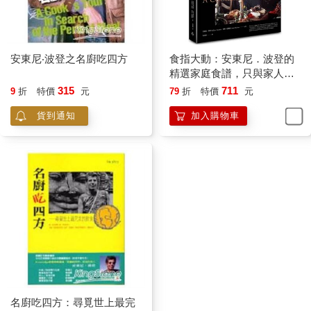
安東尼‧波登之名廚吃四方
食指大動：安東尼．波登的
精選家庭食譜，只與家人朋
友分享的美味與回憶
315
711
9
折
特價
元
79
折
特價
元
貨到通知
加入購物車
名廚吃四方：尋覓世上最完