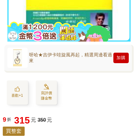
呀哈★吉伊卡哇旋風再起，精選周邊看過
加購
來
寫評價
喜歡+1
賺金幣
315
9
折
元
350
元
買整套