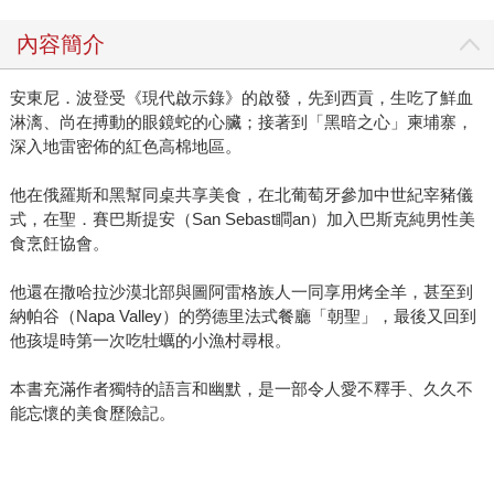
師作家安東尼．波登繼《廚房機密檔案》《名廚吃四方》之
內容簡介
後，又一暢銷力作，書中不僅描寫四川辣上加辣的飲食考
驗，甚至還批評連鎖速食業者養出一堆沒脖子的糖尿病患，
安東尼．波登受《現代啟示錄》的啟發，先到西貢，生吃了鮮血
展現他一貫的幽默犀利的文字風格；美食記者泰拉斯．格雷
淋漓、尚在搏動的眼鏡蛇的心臟；接著到「黑暗之心」柬埔寨，
斯哥則寫作《老饕犯賤走天涯》（先覺）一書，他用一年的
深入地雷密佈的紅色高棉地區。
時間拜訪七個國家，品嚐各地奇特邪惡美食，帶領讀者遍嚐
歐亞美三大洲的美食禁果。 此外，繼《不去會死！》受到熱
他在俄羅斯和黑幫同桌共享美食，在北葡萄牙參加中世紀宰豬儀
烈迴響之後，作者石田裕輔祭出飲食奇遇記《用洗臉盆吃羊
式，在聖．賽巴斯提安（San Sebast瞷an）加入巴斯克純男性美
肉飯》（繆思），在長達七年半的環球之旅中，他經歷了許
食烹飪協會。
多前所未聞、獨特嚇人的飲食經歷，跟隨作者73道食物介
他還在撒哈拉沙漠北部與圖阿雷格族人一同享用烤全羊，甚至到
紹，讀者彷彿也走了一遭世界美食之旅。這些奇特的世界美
納帕谷（Napa Valley）的勞德里法式餐廳「朝聖」，最後又回到
食，你也許無法親自一一品嚐，但只要跟隨作者的文字走
他孩堤時第一次吃牡蠣的小漁村尋根。
本書充滿作者獨特的語言和幽默，是一部令人愛不釋手、久久不
能忘懷的美食歷險記。