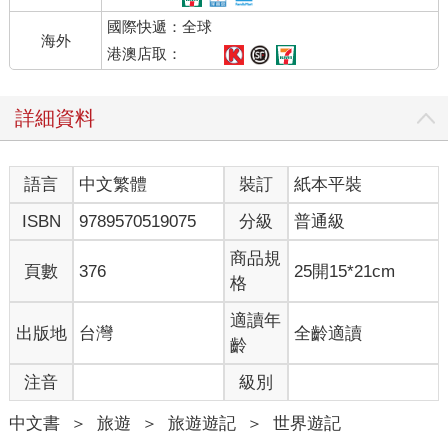
國際快遞：全球
海外
港澳店取：
詳細資料
語言
中文繁體
裝訂
紙本平裝
ISBN
9789570519075
分級
普通級
商品規
頁數
376
25開15*21cm
格
適讀年
出版地
台灣
全齡適讀
齡
注音
級別
中文書
＞
旅遊
＞
旅遊遊記
＞
世界遊記