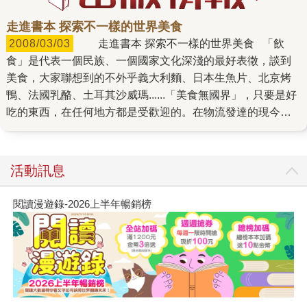
走進書本 探索不一樣的世界美食
2008/03/03
走進書本 探索不一樣的世界美食 「飲
食」是代表一個民族、一個國家文化深淺的最好表徵，談到
美食，大家聯想到的不外乎義大利麵、日本生魚片、北京烤
鴨、法國乳酪、土耳其沙威瑪......「美食無國界」，只要是好
吃的東西，在任何地方都是受歡迎的。在物流發達的現今，
即使身在台灣，也可以很方便地購買到從世界各地所引進的
食材，再加上相關世界美食書的介紹，使得餐桌上無國界的
現象也越來越普遍了。 書市上也陸續出現各種從不同角度詮
活動訊息
釋世界美食的書，《世界美食風華錄》（台灣商務）以輕鬆
的筆調，活潑的實例和飲食掌故，道出各國飲食中蘊藏各異
閱讀漫遊錄-2026上半年暢銷榜
文化的奧理，是一本讓人讀後對各國飲食文化心領神會的
書；由巴黎米其林三星餐廳主廚紀馬丁所構思撰寫的《世界
的餐桌》（時報文化），則揉合創意美食、異國文化、傳奇
故事、旅行、攝影、插畫的多重形式，進而創作出一道道人
人都可實作的食譜，讓讀者盡情享受這趟他所精心烹製的世
界美食饗宴。 而《胡亂吃一通》（台灣商務）是全球知名廚