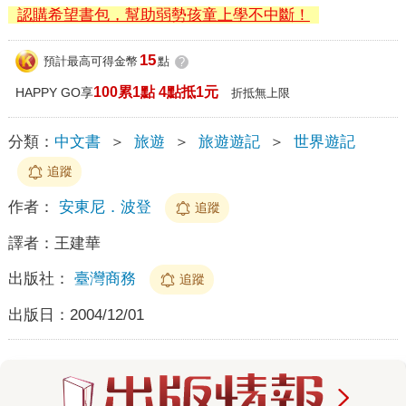
認購希望書包，幫助弱勢孩童上學不中斷！
15
預計最高可得金幣
點
?
100累1點 4點抵1元
HAPPY GO享
折抵無上限
分類：
中文書
＞
旅遊
＞
旅遊遊記
＞
世界遊記
追蹤
作者：
安東尼．波登
追蹤
譯者：
王建華
出版社：
臺灣商務
追蹤
出版日：
2004/12/01