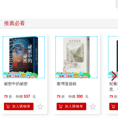
推薦必看
祕密中的祕密
臺灣漫遊錄
杖藜
意、
恭談
537
300
79
折
特價
元
79
折
特價
元
79
折
想
加入購物車
加入購物車