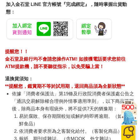
加入金石堂 LINE 官方帳號『完成綁定』，隨時掌握出貨動
態：
提醒您！！
金石堂及銀行均不會請您操作ATM! 如接獲電話要求您前往
ATM提款機，請不要聽從指示，以免受騙上當！
退換貨須知：
**提醒您，鑑賞期不等於試用期，退回商品須為全新狀態**
依據「消費者保護法」第19條及行政院消費者保護處公告之
「通訊交易解除權合理例外情事適用準則」，以下商品購買
後，除商品本身有瑕疵外，將不提供7天的猶豫期：
易於腐敗、保存期限較短或解約時即將逾期。（如：生
鮮食品）
依消費者要求所為之客製化給付。（客製化商品）
報紙、期刊或雜誌。（含MOOK、外文雜誌）