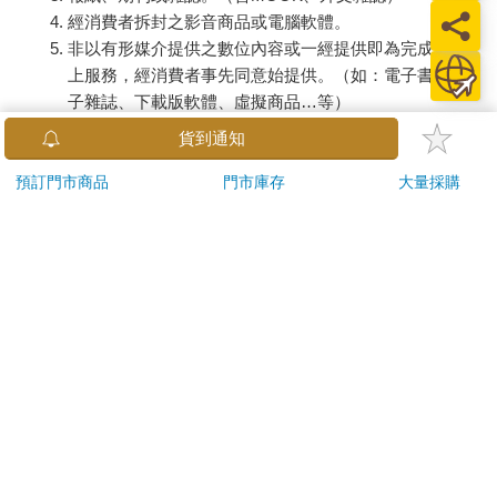
經消費者拆封之影音商品或電腦軟體。
非以有形媒介提供之數位內容或一經提供即為完成之線
上服務，經消費者事先同意始提供。（如：電子書、電
子雜誌、下載版軟體、虛擬商品…等）
已拆封之個人衛生用品。（如：內衣褲、刮鬍刀、除毛
貨到通知
刀…等）
若非上列種類商品，均享有到貨7天的猶豫期（含例假
預訂門市商品
門市庫存
大量採購
日）。
辦理退換貨時，商品（組合商品恕無法接受單獨退貨）必須
是您收到商品時的原始狀態（包含商品本體、配件、贈品、
保證書、所有附隨資料文件及原廠內外包裝…等），請勿直
接使用原廠包裝寄送，或於原廠包裝上黏貼紙張或書寫文
字。
退回商品若無法回復原狀，將請您負擔回復原狀所需費用，
嚴重時將影響您的退貨權益。