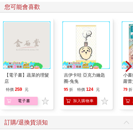
您可能會喜歡
【電子書】蔬菜的理髮
吉伊卡哇 亞克力鑰匙
小書
店
圈-兔兔
蘿蕾
259
124
特價
元
95
折
特價
元
79
折
電子書
加入購物車
訂購/退換貨須知