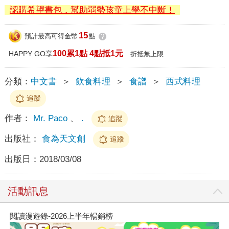
認購希望書包，幫助弱勢孩童上學不中斷！
15
預計最高可得金幣
點
?
100累1點 4點抵1元
HAPPY GO享
折抵無上限
分類：
中文書
＞
飲食料理
＞
食譜
＞
西式料理
追蹤
作者：
Mr. Paco
、
.
追蹤
出版社：
食為天文創
追蹤
出版日：
2018/03/08
活動訊息
閱讀漫遊錄-2026上半年暢銷榜