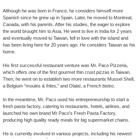
Although he was born in France, he considers himself more
Spanish since he grew up in Spain. Later, he moved to Montreal,
Canada, with his parents. After his studies, the eager to explore
the world brought him to Asia. He went to live in India for 2 years
and eventually moved to Taiwan, fell in love with the island and
has been living here for 20 years ago. He considers Taiwan as his
home.
His first successful restaurant venture was Mr. Paco Pizzeria,
which offers one of the first gourmet thin crust pizzas in Taiwan.
Then, he went on to establish two more restaurants Mussel Shell,
a Belgium “moules & frites,” and Olala!, a French bistro.
In the meantime, Mr. Paco used his entrepreneurship to start a
fresh pasta factory, catering to restaurants, hotels, airlines, and
launched his own brand Mr Paco’s Fresh Pasta Factory,
producing high quality ready meals for big supermarket chains.
He is currently involved in various projects, including his newest