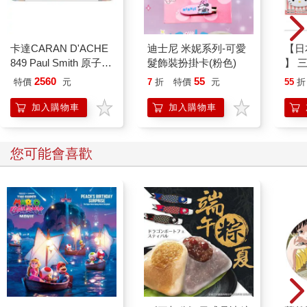
卡達CARAN D'ACHE
迪士尼 米妮系列-可愛
【日本
849 Paul Smith 原子筆
髮飾裝扮掛卡(粉色)
】 
ED.5 條紋銀
款人
2560
55
特價
元
7
折
特價
元
55
折
髮飾
耳狗
加入購物車
加入購物車
您可能會喜歡