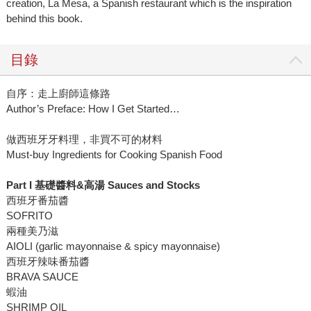
creation, La Mesa, a Spanish restaurant which is the inspiration
behind this book.
目錄
自序：走上廚師這條路
Author’s Preface: How I Get Started…
做西班牙牙料理，非買不可的材料
Must-buy Ingredients for Cooking Spanish Food
Part I
基礎醬料
&
高湯
Sauces and Stocks
西班牙番茄醬
SOFRITO
兩種美乃滋
AIOLI (garlic mayonnaise & spicy mayonnaise)
西班牙辣味番茄醬
BRAVA SAUCE
蝦油
SHRIMP OIL