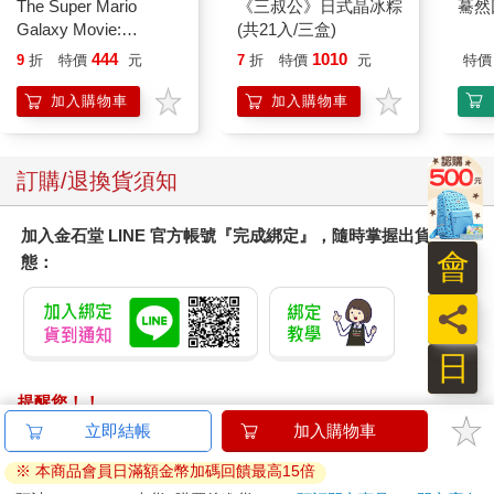
The Super Mario
《三叔公》日式晶冰粽
驀然
Galaxy Movie:
(共21入/三盒)
Peach`s Birthday
444
1010
9
折
特價
元
7
折
特價
元
特價
Surprise: The Super
Mario Galaxy Movie
加入購物車
加入購物車
Storybook
訂購/退換貨須知
加入金石堂 LINE 官方帳號『完成綁定』，隨時掌握出貨動
會
態：
員
日
提醒您！！
金石堂及銀行均不會請您操作ATM! 如接獲電話要求您前往
立即結帳
加入購物車
ATM提款機，請不要聽從指示，以免受騙上當！
※ 本商品會員日滿額金幣加碼回饋最高15倍