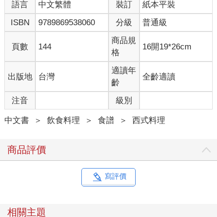
語言
中文繁體
裝訂
紙本平裝
ISBN
9789869538060
分級
普通級
商品規
頁數
144
16開19*26cm
格
適讀年
出版地
台灣
全齡適讀
齡
注音
級別
中文書
＞
飲食料理
＞
食譜
＞
西式料理
商品評價
寫評價
相關主題