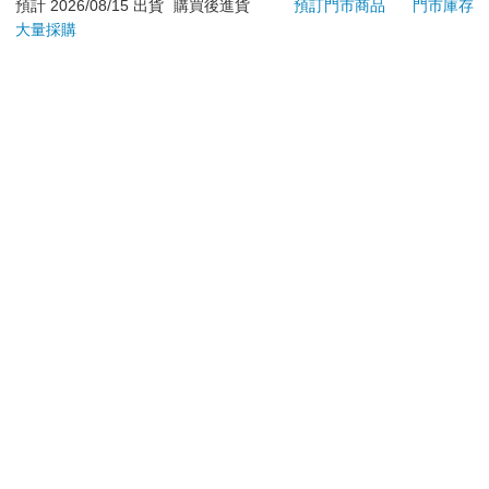
退換貨須知：
預計 2026/08/15 出貨
購買後進貨
預訂門市商品
門市庫存
大量採購
**提醒您，鑑賞期不等於試用期，退回商品須為全新狀態**
依據「消費者保護法」第19條及行政院消費者保護處公告之
「通訊交易解除權合理例外情事適用準則」，以下商品購買
後，除商品本身有瑕疵外，將不提供7天的猶豫期：
易於腐敗、保存期限較短或解約時即將逾期。（如：生
鮮食品）
依消費者要求所為之客製化給付。（客製化商品）
報紙、期刊或雜誌。（含MOOK、外文雜誌）
經消費者拆封之影音商品或電腦軟體。
非以有形媒介提供之數位內容或一經提供即為完成之線
上服務，經消費者事先同意始提供。（如：電子書、電
子雜誌、下載版軟體、虛擬商品…等）
已拆封之個人衛生用品。（如：內衣褲、刮鬍刀、除毛
刀…等）
若非上列種類商品，均享有到貨7天的猶豫期（含例假
日）。
辦理退換貨時，商品（組合商品恕無法接受單獨退貨）必須
是您收到商品時的原始狀態（包含商品本體、配件、贈品、