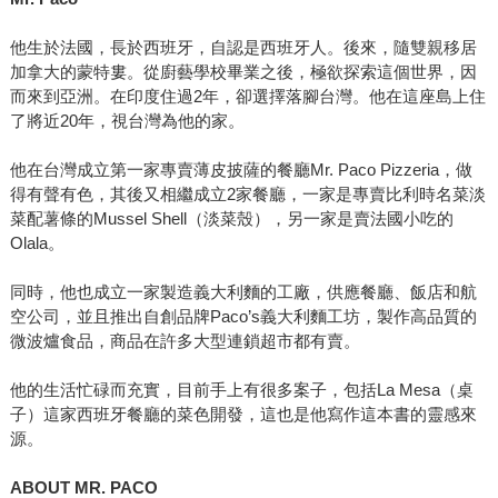
他生於法國，長於西班牙，自認是西班牙人。後來，隨雙親移居
加拿大的蒙特婁。從廚藝學校畢業之後，極欲探索這個世界，因
而來到亞洲。在印度住過2年，卻選擇落腳台灣。他在這座島上住
了將近20年，視台灣為他的家。
他在台灣成立第一家專賣薄皮披薩的餐廳Mr. Paco Pizzeria，做
得有聲有色，其後又相繼成立2家餐廳，一家是專賣比利時名菜淡
菜配薯條的Mussel Shell（淡菜殼），另一家是賣法國小吃的
Olala。
同時，他也成立一家製造義大利麵的工廠，供應餐廳、飯店和航
空公司，並且推出自創品牌Paco’s義大利麵工坊，製作高品質的
微波爐食品，商品在許多大型連鎖超市都有賣。
他的生活忙碌而充實，目前手上有很多案子，包括La Mesa（桌
子）這家西班牙餐廳的菜色開發，這也是他寫作這本書的靈感來
源。
ABOUT MR. PACO