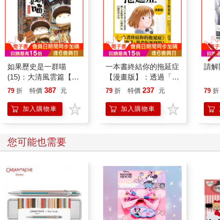
如果歷史是一群喵
一本書終結你的拖延症
請解
(15)：大清風雲篇【萌
【漫畫版】：透過「小
貓漫畫學歷史】
行動」打開大腦的行動
387
237
79
折
特價
元
79
折
特價
元
79
折
開關，懶人也能變身
「行動派」的37個科
加入購物車
加入購物車
學方法
您可能也需要